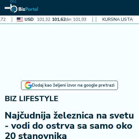
BIZ
USD
101,32
101,62
din
101,93
CAD
72,30
KURSNA LISTA
72,52
din
72,
N
aj
n
o
vi
je
B
Dodaj kao željeni izvor na google pretrazi
iz
i
BIZ LIFESTYLE
n
f
Najčudnija železnica na svetu
o
- vodi do ostrva sa samo oko
20 stanovnika