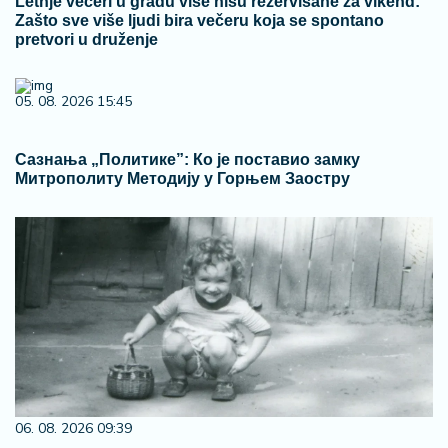
Letnje večeri u gradu više nisu rezervisane za vikend:
Zašto sve više ljudi bira večeru koja se spontano
pretvori u druženje
05. 08. 2026 15:45
Сазнања „Политике”: Ко је поставио замку
Митрополиту Методију у Горњем Заостру
06. 08. 2026 09:39