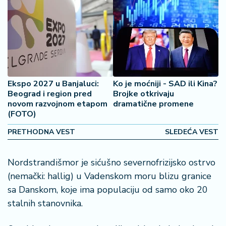
o
š
a
č
N
e
k
Ekspo 2027 u Banjaluci:
Ko je moćniji - SAD ili Kina?
r
Beograd i region pred
Brojke otkrivaju
novom razvojnom etapom
dramatične promene
e
(FOTO)
t
n
PRETHODNA VEST
SLEDEĆA VEST
i
n
e
Nordstrandišmor je sićušno severnofrizijsko ostrvo
(nemački: hallig) u Vadenskom moru blizu granice
P
sa Danskom, koje ima populaciju od samo oko 20
e
stalnih stanovnika.
n
zi