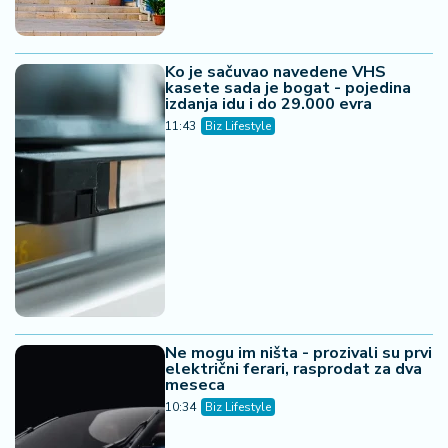
Ko je sačuvao navedene VHS
kasete sada je bogat - pojedina
izdanja idu i do 29.000 evra
11:43
Biz Lifestyle
Ne mogu im ništa - prozivali su prvi
električni ferari, rasprodat za dva
meseca
10:34
Biz Lifestyle