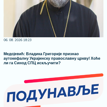
06. 08. 2026 18:23
Медојевић: Владика Григорије признао
аутокефалну Украјинску православну цркву! Хоће
ли га Синод СПЦ искључити?