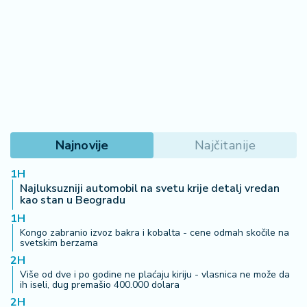
Najnovije
Najčitanije
1H
Najluksuzniji automobil na svetu krije detalj vredan
kao stan u Beogradu
1H
Kongo zabranio izvoz bakra i kobalta - cene odmah skočile na
svetskim berzama
2H
Više od dve i po godine ne plaćaju kiriju - vlasnica ne može da
ih iseli, dug premašio 400.000 dolara
2H