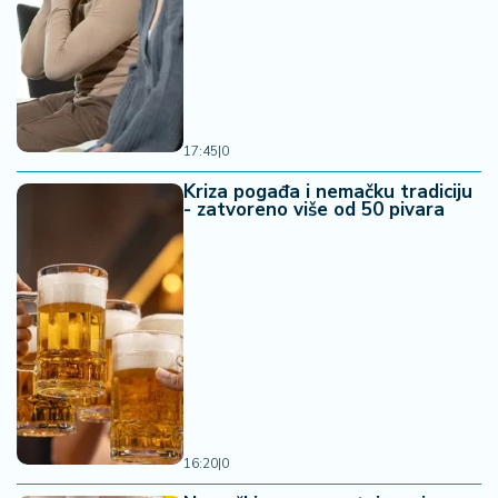
17:45
|
0
Kriza pogađa i nemačku tradiciju
- zatvoreno više od 50 pivara
16:20
|
0