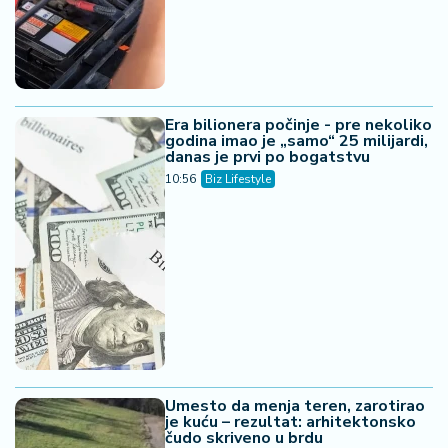
Era bilionera počinje - pre nekoliko
godina imao je „samo“ 25 milijardi,
danas je prvi po bogatstvu
10:56
Biz Lifestyle
Umesto da menja teren, zarotirao
je kuću – rezultat: arhitektonsko
čudo skriveno u brdu