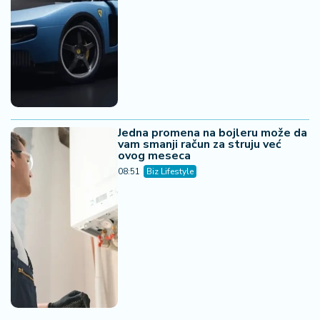
Jedna promena na bojleru može da
vam smanji račun za struju već
ovog meseca
08:51
Biz Lifestyle