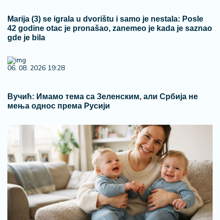
Marija (3) se igrala u dvorištu i samo je nestala: Posle
42 godine otac je pronašao, zanemeo je kada je saznao
gde je bila
06. 08. 2026 19:28
Вучић: Имамо тема са Зеленским, али Србија не
мења однос према Русији