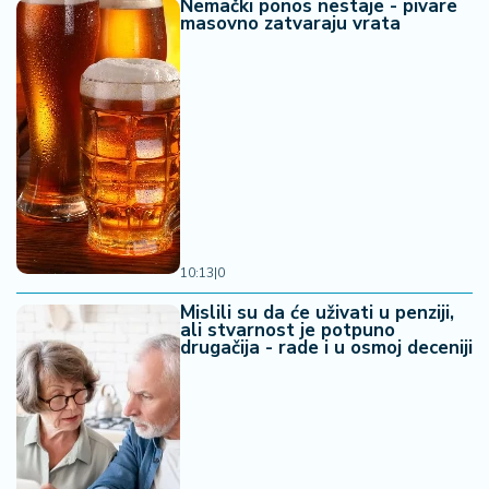
Nemački ponos nestaje - pivare
masovno zatvaraju vrata
10:13
|
0
Mislili su da će uživati u penziji,
ali stvarnost je potpuno
drugačija - rade i u osmoj deceniji