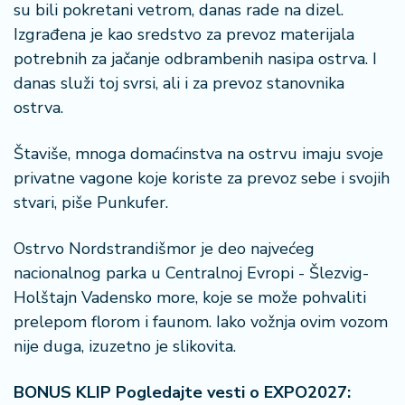
su bili pokretani vetrom, danas rade na dizel.
r
a
Izgrađena je kao sredstvo za prevoz materijala
potrebnih za jačanje odbrambenih nasipa ostrva. I
danas služi toj svrsi, ali i za prevoz stanovnika
ostrva.
Štaviše, mnoga domaćinstva na ostrvu imaju svoje
privatne vagone koje koriste za prevoz sebe i svojih
stvari, piše Punkufer.
Ostrvo Nordstrandišmor je deo najvećeg
nacionalnog parka u Centralnoj Evropi - Šlezvig-
Holštajn Vadensko more, koje se može pohvaliti
prelepom florom i faunom. Iako vožnja ovim vozom
nije duga, izuzetno je slikovita.
BONUS KLIP Pogledajte vesti o EXPO2027: