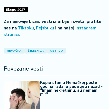
Za najnovije biznis vesti iz Srbije i sveta, pratite
nas na
Tiktoku
,
Fejsbuku
i na našoj
Instagram
stranici
.
NEMAČKA
ŽELEZNICA
OSTRVO
Povezane vesti
Kupio stan u Nemačkoj posle
godina rada, a sada želi nazad -
"Imam nekretninu, ali nemam
mir"