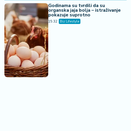
Godinama su tvrdili da su
organska jaja bolja – istraživanje
pokazuje suprotno
15:32
Biz Lifestyle