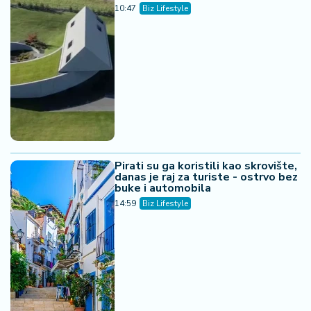
10:47
Biz Lifestyle
Pirati su ga koristili kao skrovište,
danas je raj za turiste - ostrvo bez
buke i automobila
14:59
Biz Lifestyle