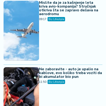
Mislite da je za kašnjenje leta
kriva avio-kompanija? Stručnjak
otkriva šta se zapravo dešava na
aerodromu
09:17
Biz Lifestyle
Ne zaboravite - auto je upalio na
kablove, evo koliko treba voziti da
bi akumulator bio pun
11:50
Biz Lifestyle