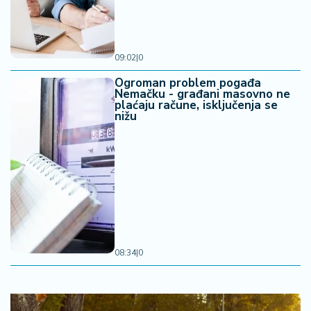
09:02
|
0
Ogroman problem pogađa
Nemačku - građani masovno ne
plaćaju račune, isključenja se
nižu
08:34
|
0