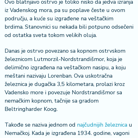
Ovo blatnjavo ostrvo je toliko nisko da jedva izranja
o
n
iz Vadenskog mora, pa su poplave česte u ovom
i
području, a kuće su izgrađene na veštačkim
s
brdima. Stanovnici su nekada bili potpuno odsečeni
a
od ostatka sveta tokom velikih oluja.
n
i
Danas je ostrvo povezano sa kopnom ostrvskom
železnicom Lutmorzil-Nordstrandišmor, koja je
T
u
delimično izgrađena na veštačkom nasipu, a koju
ri
meštani nazivaju Lorenban. Ova uskotračna
z
železnica je dugačka 3,5 kilometara, prolazi kroz
a
Vadensko more i povezuje Nordstrandišmor sa
m
nemačkim kopnom, tačnije sa gradom
K
Beltringharder Koog.
a
ri
Takođe se naziva jednom od
najčudnijih železnica
u
j
Nemačkoj. Kada je izgrađena 1934. godine, vagoni
e