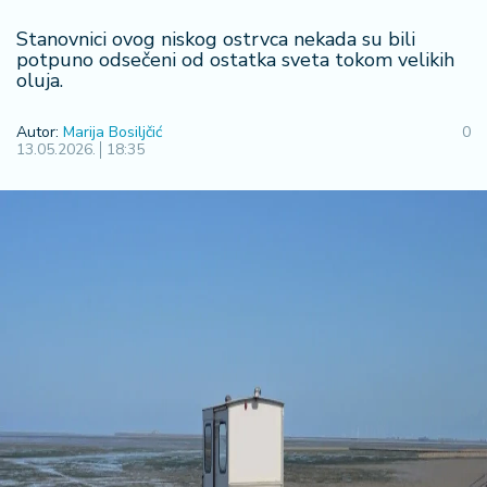
F
i
Stanovnici ovog niskog ostrvca nekada su bili
n
potpuno odsečeni od ostatka sveta tokom velikih
a
oluja.
n
si
Autor:
Marija Bosiljčić
0
j
13.05.2026.
18:35
e
i
B
e
r
z
a
E
x
p
o
2
0