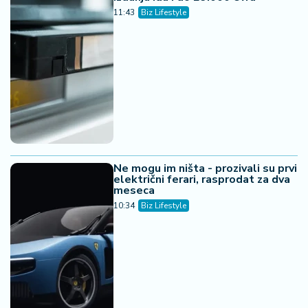
11:43
Biz Lifestyle
Ne mogu im ništa - prozivali su prvi
električni ferari, rasprodat za dva
meseca
10:34
Biz Lifestyle