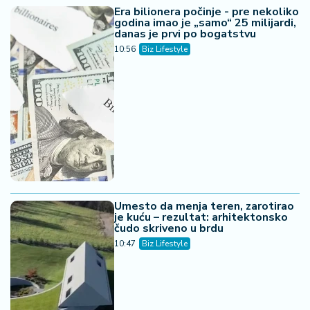
Era bilionera počinje - pre nekoliko
godina imao je „samo“ 25 milijardi,
danas je prvi po bogatstvu
10:56
Biz Lifestyle
Umesto da menja teren, zarotirao
je kuću – rezultat: arhitektonsko
čudo skriveno u brdu
10:47
Biz Lifestyle