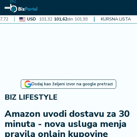
BIZ
USD
101,32
101,62
din
101,93
CAD
KURSNA LISTA
72,30
72,52
din
72
N
aj
n
o
vi
je
B
Dodaj kao željeni izvor na google pretrazi
iz
i
BIZ LIFESTYLE
n
f
Amazon uvodi dostavu za 30
o
minuta - nova usluga menja
pravila onlajn kupovine