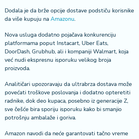
Dodala je da brže opcije dostave podstiču korisnike
da više kupuju na
Amazonu
.
Nova usluga dodatno pojačava konkurenciju
platformama poput Instacart, Uber Eats,
DoorDash, Grubhub, ali i kompaniji Walmart, koja
već nudi ekspresnu isporuku velikog broja
proizvoda.
Analitičari upozoravaju da ultrabrza dostava može
povećati troškove poslovanja i dodatno opteretiti
radnike, dok deo kupaca, posebno iz generacije Z,
sve češće bira sporiju isporuku kako bi smanjio
potrošnju ambalaže i goriva.
Amazon navodi da neće garantovati tačno vreme