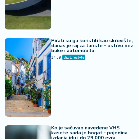
Pirati su ga koristili kao skrovište,
danas je raj za turiste - ostrvo bez
buke i automobila
14:59
Biz Lifestyle
Ko je sačuvao navedene VHS
kasete sada je bogat - pojedina
izdanja idu i do 29.000 evra