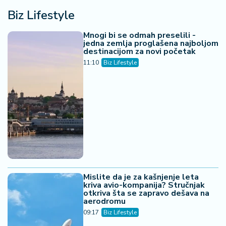
Biz Lifestyle
Mnogi bi se odmah preselili -
jedna zemlja proglašena najboljom
destinacijom za novi početak
11:10
Biz Lifestyle
Mislite da je za kašnjenje leta
kriva avio-kompanija? Stručnjak
otkriva šta se zapravo dešava na
aerodromu
09:17
Biz Lifestyle