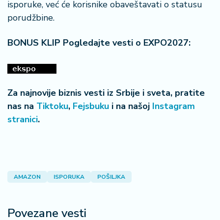
isporuke, već će korisnike obaveštavati o statusu
porudžbine.
BONUS KLIP Pogledajte vesti o EXPO2027:
Za najnovije biznis vesti iz Srbije i sveta, pratite
nas na
Tiktoku
,
Fejsbuku
i na našoj
Instagram
stranici
.
AMAZON
ISPORUKA
POŠILJKA
Povezane vesti