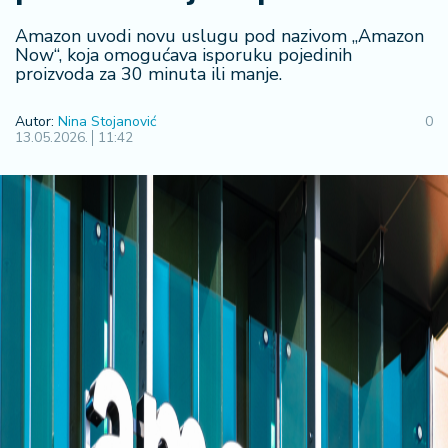
F
i
Amazon uvodi novu uslugu pod nazivom „Amazon
n
Now“, koja omogućava isporuku pojedinih
a
proizvoda za 30 minuta ili manje.
n
si
Autor:
Nina Stojanović
0
j
13.05.2026.
11:42
e
i
B
e
r
z
a
E
x
p
o
2
0