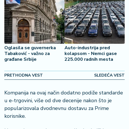
o
š
a
č
N
e
k
Oglasila se guvernerka
Auto-industrija pred
r
Tabaković - važno za
kolapsom - Nemci gase
građane Srbije
225.000 radnih mesta
e
t
n
PRETHODNA VEST
SLEDEĆA VEST
i
n
e
Kompanija na ovaj način dodatno podiže standarde
u e-trgovini, više od dve decenije nakon što je
P
popularizovala dvodnevnu dostavu za Prime
e
korisnike.
n
zi