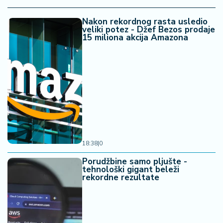
Nakon rekordnog rasta usledio
veliki potez - Džef Bezos prodaje
15 miliona akcija Amazona
18:38
|
0
Porudžbine samo pljušte -
tehnološki gigant beleži
rekordne rezultate