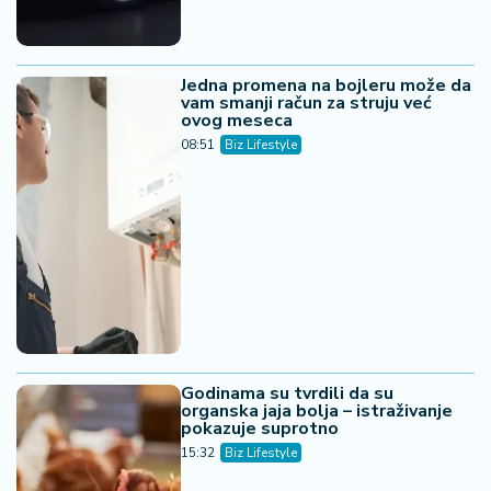
Jedna promena na bojleru može da
vam smanji račun za struju već
ovog meseca
08:51
Biz Lifestyle
Godinama su tvrdili da su
organska jaja bolja – istraživanje
pokazuje suprotno
15:32
Biz Lifestyle