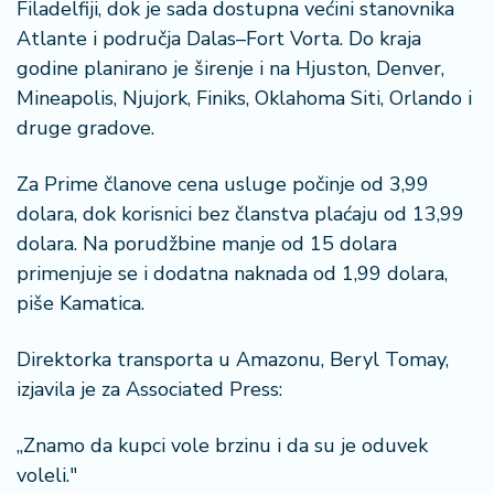
Filadelfiji, dok je sada dostupna većini stanovnika
r
Atlante i područja Dalas–Fort Vorta. Do kraja
a
godine planirano je širenje i na Hjuston, Denver,
Mineapolis, Njujork, Finiks, Oklahoma Siti, Orlando i
druge gradove.
Za Prime članove cena usluge počinje od 3,99
dolara, dok korisnici bez članstva plaćaju od 13,99
dolara. Na porudžbine manje od 15 dolara
primenjuje se i dodatna naknada od 1,99 dolara,
piše Kamatica.
Direktorka transporta u Amazonu, Beryl Tomay,
izjavila je za Associated Press:
„Znamo da kupci vole brzinu i da su je oduvek
voleli."