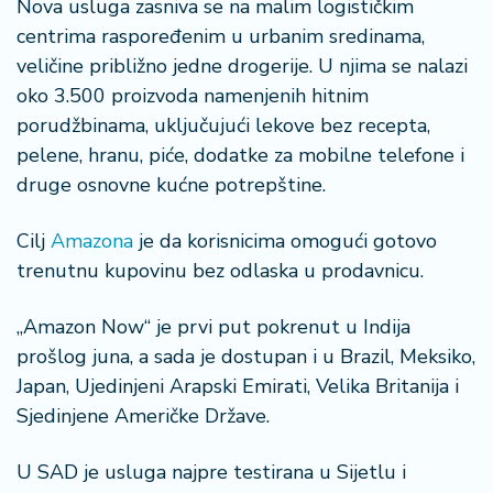
Nova usluga zasniva se na malim logističkim
o
n
centrima raspoređenim u urbanim sredinama,
i
veličine približno jedne drogerije. U njima se nalazi
s
oko 3.500 proizvoda namenjenih hitnim
a
porudžbinama, uključujući lekove bez recepta,
n
pelene, hranu, piće, dodatke za mobilne telefone i
i
druge osnovne kućne potrepštine.
T
u
Cilj
Amazona
je da korisnicima omogući gotovo
ri
trenutnu kupovinu bez odlaska u prodavnicu.
z
a
„Amazon Now“ je prvi put pokrenut u Indija
m
prošlog juna, a sada je dostupan i u Brazil, Meksiko,
Japan, Ujedinjeni Arapski Emirati, Velika Britanija i
K
a
Sjedinjene Američke Države.
ri
j
U SAD je usluga najpre testirana u Sijetlu i
e