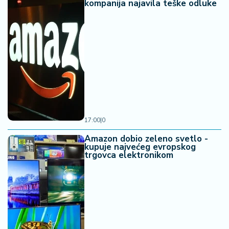
kompanija najavila teške odluke
17:00
|
0
Amazon dobio zeleno svetlo -
kupuje najvećeg evropskog
trgovca elektronikom