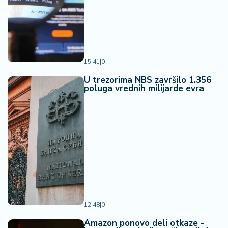
15:41
|
0
U trezorima NBS završilo 1.356
poluga vrednih milijarde evra
12:48
|
0
Amazon ponovo deli otkaze -