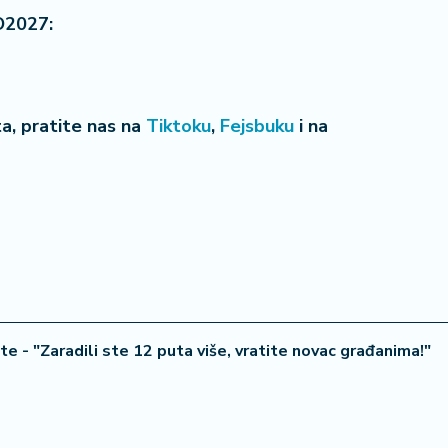
O2027:
22 °
eta, pratite nas na
Tiktoku
,
Fejsbuku
i na
Lozni
e - "Zaradili ste 12 puta više, vratite novac građanima!"