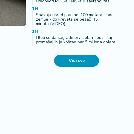
Pregovori MOL-a i NIS-a u završnoj fazi
1H
Spavaju usred planine, 100 metara ispod
zemlje - do kreveta se pešači 45
minuta (VIDEO)
1H
Hteli su da sagrade prvi solarni put - taj
promašaj ih je koštao bar 5 miliona dolara
Vidi sve