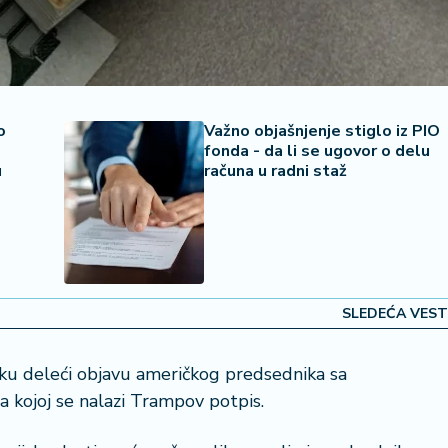
o
Važno objašnjenje stiglo iz PIO
fonda - da li se ugovor o delu
u
računa u radni staž
SLEDEĆA VEST
uku deleći objavu američkog predsednika sa
a kojoj se nalazi Trampov potpis.