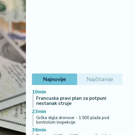
Najnovije
Najčitanije
10min
Francuska pravi plan za potpuni
nestanak struje
23min
Grčka digla dronove - 1.500 plaža pod
kontrolom inspekcije
36min