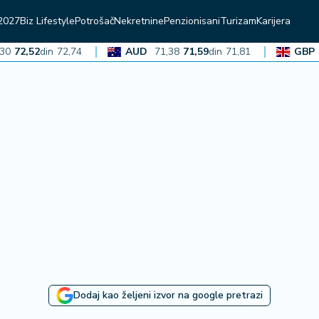
2027
Biz Lifestyle
Potrošač
Nekretnine
Penzionisani
Turizam
Karijera
2,52
din
72,74
AUD
71,38
71,59
din
71,81
GBP
136
Dodaj kao željeni izvor na google pretrazi