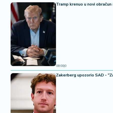
Tramp krenuo u novi obračun 
08:00
|
0
Zakerberg upozorio SAD - "Zab