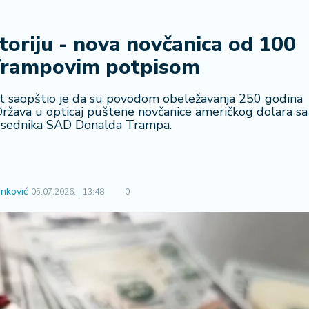
toriju - nova novčanica od 100
Trampovim potpisom
ent saopštio je da su povodom obeležavanja 250 godina
Država u opticaj puštene novčanice američkog dolara sa
sednika SAD Donalda Trampa.
nković
05.07.2026.
13:48
0