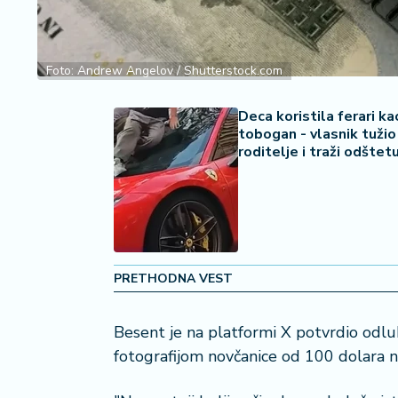
2
7
B
Foto: Andrew Angelov / Shutterstock.com
iz
L
Deca koristila ferari ka
if
tobogan - vlasnik tužio
e
roditelje i traži odštet
s
t
y
l
e
PRETHODNA VEST
P
o
t
Besent je na platformi X potvrdio odl
r
fotografijom novčanice od 100 dolara n
o
š