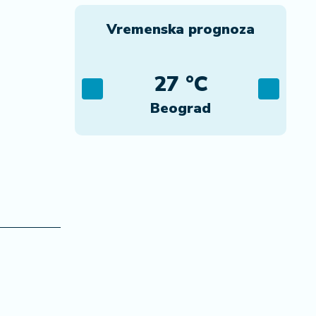
Vremenska prognoza
C
27 °C
ca
Beograd