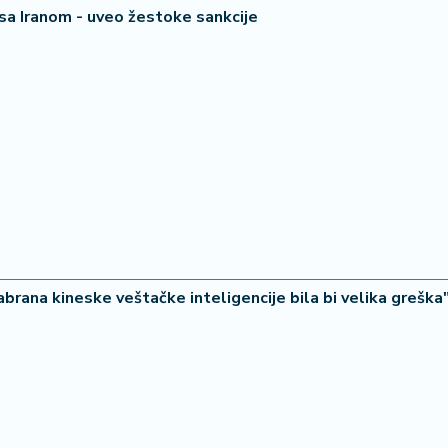
sa Iranom - uveo žestoke sankcije
rana kineske veštačke inteligencije bila bi velika greška