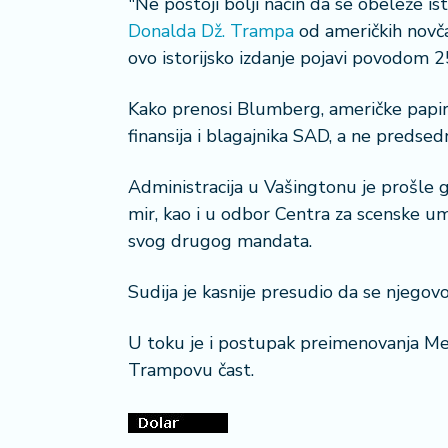
"Ne postoji bolji način da se obeleže is
a
Donalda Dž. Trampa
od američkih novča
č
ovo istorijsko izdanje pojavi povodom 2
N
e
Kako prenosi Blumberg, američke papir
k
finansija i blagajnika SAD, a ne predsed
r
e
Administracija u Vašingtonu je prošle
t
mir, kao i u odbor Centra za scenske um
n
i
svog drugog mandata.
n
e
Sudija je kasnije presudio da se njego
P
U toku je i postupak preimenovanja M
e
Trampovu čast.
n
zi
o
n