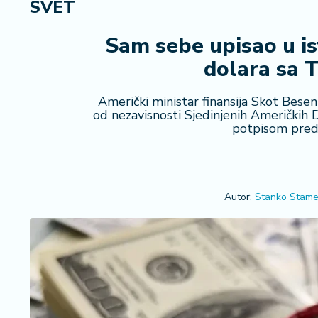
SVET
R
e
g
Sam sebe upisao u is
i
dolara sa 
o
n
Američki ministar finansija Skot Bes
od nezavisnosti Sjedinjenih Američkih 
S
potpisom pred
r
b
ij
a
Autor:
Stanko Stame
S
v
e
t
F