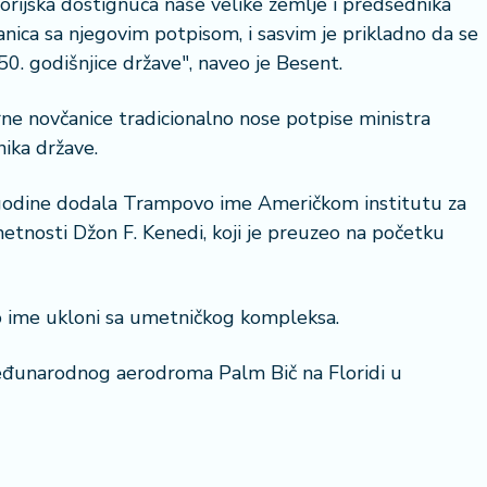
torijska dostignuća naše velike zemlje i predsednika
nica sa njegovim potpisom, i sasvim je prikladno da se
50. godišnjice države", naveo je Besent.
ne novčanice tradicionalno nose potpise ministra
nika države.
 godine dodala Trampovo ime Američkom institutu za
etnosti Džon F. Kenedi, koji je preuzeo na početku
vo ime ukloni sa umetničkog kompleksa.
eđunarodnog aerodroma Palm Bič na Floridi u