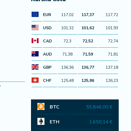
EUR
117,02
117,37
117,72
USD
101,32
101,62
101,93
CAD
72,3
72,52
72,74
AUD
71,38
71,59
71,81
GBP
136,36
136,77
137,18
CHF
125,48
125,86
126,23
"
BTC
55.846,00 €
ETH
1.650,14 €