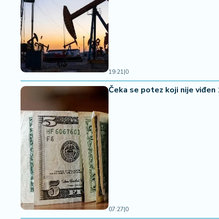
a
19:21
|
0
Čeka se potez koji nije viđen
07:27
|
0