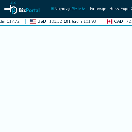
BIZ
Najnovije
Finansije i Berza
Expo 
Biz info
17,72
USD
101,32
101,62
din
101,93
CAD
72,30
7
N
aj
n
o
vi
je
B
i
z
i
n
f
o