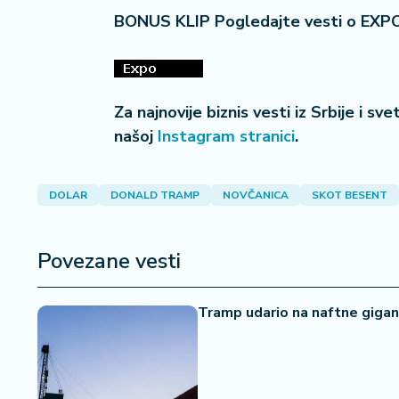
i
BONUS KLIP Pogledajte vesti o EXP
s
a
n
i
Za najnovije biznis vesti iz Srbije i sv
našoj
Instagram stranici
.
T
u
ri
DOLAR
DONALD TRAMP
NOVČANICA
SKOT BESENT
z
a
m
Povezane vesti
K
a
Tramp udario na naftne gigant
ri
j
e
r