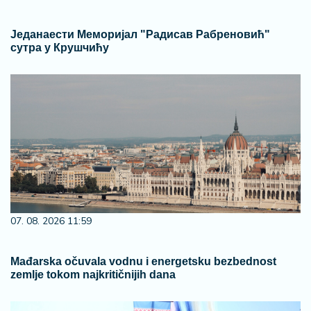
Једанаести Меморијал "Радисав Рабреновић"
сутра у Крушчићу
07. 08. 2026 11:59
Mađarska očuvala vodnu i energetsku bezbednost
zemlje tokom najkritičnijih dana