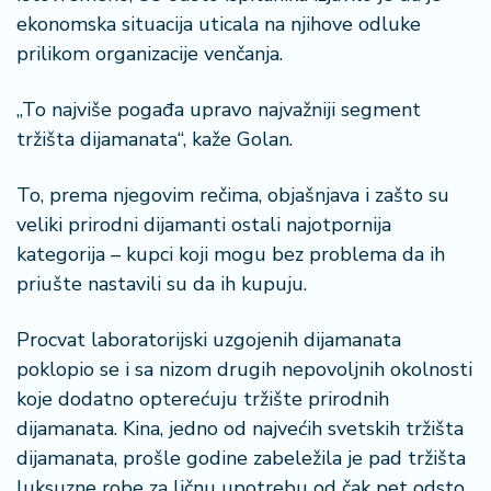
ekonomska situacija uticala na njihove odluke
prilikom organizacije venčanja.
„To najviše pogađa upravo najvažniji segment
tržišta dijamanata“, kaže Golan.
To, prema njegovim rečima, objašnjava i zašto su
veliki prirodni dijamanti ostali najotpornija
kategorija – kupci koji mogu bez problema da ih
priušte nastavili su da ih kupuju.
Procvat laboratorijski uzgojenih dijamanata
poklopio se i sa nizom drugih nepovoljnih okolnosti
koje dodatno opterećuju tržište prirodnih
dijamanata. Kina, jedno od najvećih svetskih tržišta
dijamanata, prošle godine zabeležila je pad tržišta
luksuzne robe za ličnu upotrebu od čak pet odsto,