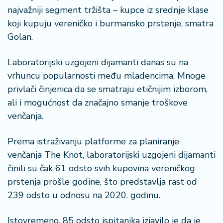
najvažniji segment tržišta – kupce iz srednje klase
koji kupuju vereničko i burmansko prstenje, smatra
Golan.
Laboratorijski uzgojeni dijamanti danas su na
vrhuncu popularnosti među mladencima. Mnoge
privlači činjenica da se smatraju etičnijim izborom,
ali i mogućnost da značajno smanje troškove
venčanja.
Prema istraživanju platforme za planiranje
venčanja The Knot, laboratorijski uzgojeni dijamanti
činili su čak 61 odsto svih kupovina vereničkog
prstenja prošle godine, što predstavlja rast od
239 odsto u odnosu na 2020. godinu.
Istovremeno, 85 odsto ispitanika izjavilo je da je