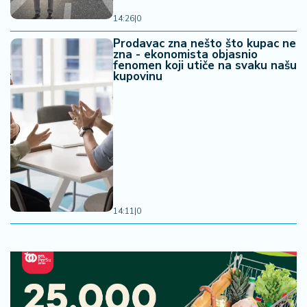
14:26
|
0
Prodavac zna nešto što kupac ne
zna - ekonomista objasnio
fenomen koji utiče na svaku našu
kupovinu
14:11
|
0