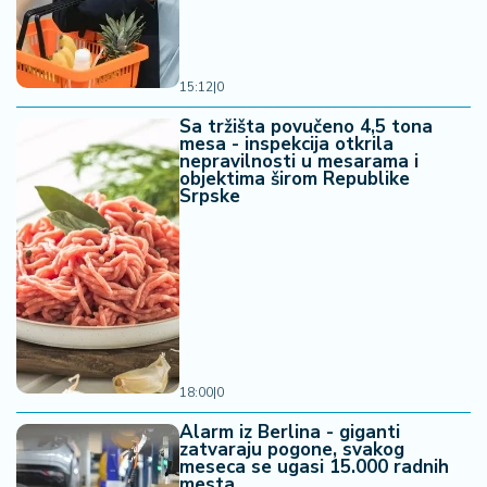
15:12
|
0
Sa tržišta povučeno 4,5 tona
mesa - inspekcija otkrila
nepravilnosti u mesarama i
objektima širom Republike
Srpske
18:00
|
0
Alarm iz Berlina - giganti
zatvaraju pogone, svakog
meseca se ugasi 15.000 radnih
mesta