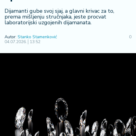
R
Dijamanti gube svoj sjaj, a glavni krivac za to,
e
prema mišljenju stručnjaka, jeste procvat
g
laboratorijski uzgojenih dijamanata.
i
o
Autor:
Stanko Stamenković
0
n
04.07.2026.
13:52
S
r
b
ij
a
S
v
e
t
F