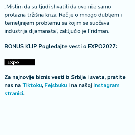
„Mislim da su ljudi shvatili da ovo nije samo
prolazna tržišna kriza. Reč je o mnogo dubljem i
temeljnijem problemu sa kojim se suočava
industrija dijamanata“, zaključio je Fridman.
BONUS KLIP Pogledajte vesti o EXPO2027:
Za najnovije biznis vesti iz Srbije i sveta, pratite
nas na
Tiktoku
,
Fejsbuku
i na našoj
Instagram
stranici
.