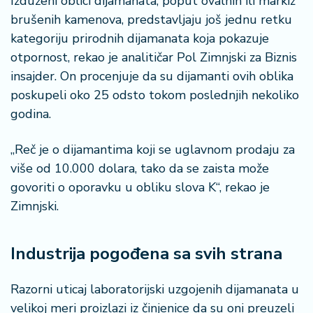
Izduženi oblici dijamanata, poput ovalnih ili markiz
brušenih kamenova, predstavljaju još jednu retku
kategoriju prirodnih dijamanata koja pokazuje
otpornost, rekao je analitičar Pol Zimnjski za Biznis
insajder. On procenjuje da su dijamanti ovih oblika
poskupeli oko 25 odsto tokom poslednjih nekoliko
godina.
„Reč je o dijamantima koji se uglavnom prodaju za
više od 10.000 dolara, tako da se zaista može
govoriti o oporavku u obliku slova K“, rekao je
Zimnjski.
Industrija pogođena sa svih strana
Razorni uticaj laboratorijski uzgojenih dijamanata u
velikoj meri proizlazi iz činjenice da su oni preuzeli