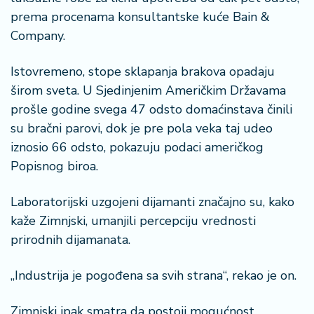
prema procenama konsultantske kuće Bain &
Company.
Istovremeno, stope sklapanja brakova opadaju
širom sveta. U Sjedinjenim Američkim Državama
prošle godine svega 47 odsto domaćinstava činili
su bračni parovi, dok je pre pola veka taj udeo
iznosio 66 odsto, pokazuju podaci američkog
Popisnog biroa.
Laboratorijski uzgojeni dijamanti značajno su, kako
kaže Zimnjski, umanjili percepciju vrednosti
prirodnih dijamanata.
„Industrija je pogođena sa svih strana“, rekao je on.
Zimnjski ipak smatra da postoji mogućnost