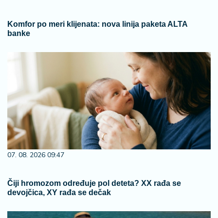
Komfor po meri klijenata: nova linija paketa ALTA
banke
07. 08. 2026 09:47
Čiji hromozom određuje pol deteta? XX rađa se
devojčica, XY rađa se dečak