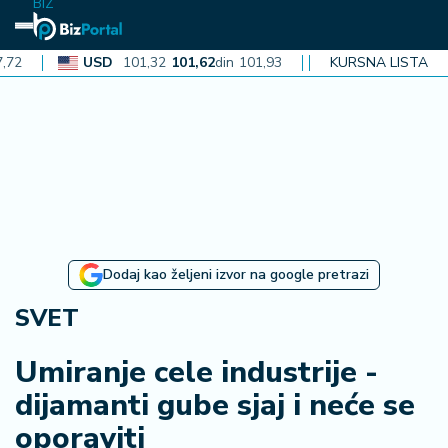
BIZ
USD
101,32
101,62
din
101,93
CAD
KURSNA LISTA
72,30
72,52
din
72
N
aj
n
o
vi
je
B
Dodaj kao željeni izvor na google pretrazi
i
z
SVET
i
n
Umiranje cele industrije -
f
dijamanti gube sjaj i neće se
o
oporaviti