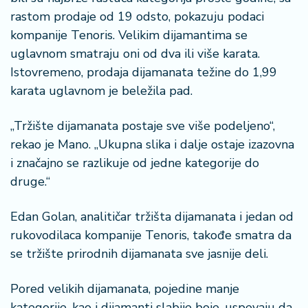
rastom prodaje od 19 odsto, pokazuju podaci
kompanije Tenoris. Velikim dijamantima se
uglavnom smatraju oni od dva ili više karata.
Istovremeno, prodaja dijamanata težine do 1,99
karata uglavnom je beležila pad.
„Tržište dijamanata postaje sve više podeljeno“,
rekao je Mano. „Ukupna slika i dalje ostaje izazovna
i značajno se razlikuje od jedne kategorije do
druge.“
Edan Golan, analitičar tržišta dijamanata i jedan od
rukovodilaca kompanije Tenoris, takođe smatra da
se tržište prirodnih dijamanata sve jasnije deli.
Pored velikih dijamanata, pojedine manje
kategorije, kao i dijamanti slabije boje, uspevaju da