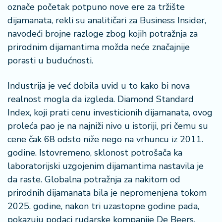
n
označe početak potpuno nove ere za tržište
i
dijamanata, rekli su analitičari za Business Insider,
s
navodeći brojne razloge zbog kojih potražnja za
a
prirodnim dijamantima možda neće značajnije
n
i
porasti u budućnosti.
T
Industrija je već dobila uvid u to kako bi nova
u
realnost mogla da izgleda. Diamond Standard
ri
Index, koji prati cenu investicionih dijamanata, ovog
z
proleća pao je na najniži nivo u istoriji, pri čemu su
a
m
cene čak 68 odsto niže nego na vrhuncu iz 2011.
godine. Istovremeno, sklonost potrošača ka
K
laboratorijski uzgojenim dijamantima nastavila je
a
da raste. Globalna potražnja za nakitom od
ri
prirodnih dijamanata bila je nepromenjena tokom
j
2025. godine, nakon tri uzastopne godine pada,
e
r
pokazuju podaci rudarske kompanije De Beers.