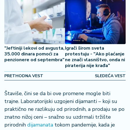
2
7
B
iz
L
if
"Jeftiniji lekovi od avgusta,
Igrači širom sveta
e
35.000 dinara pomoći za
protestuju - "Ako plaćanje
s
penzionere od septembra"
ne znači vlasništvo, onda ni
t
piraterija nije krađa"
y
PRETHODNA VEST
SLEDEĆA VEST
l
e
Štaviše, čini se da bi ove promene mogle biti
P
trajne. Laboratorijski uzgojeni dijamanti – koji su
o
praktično ne razlikuju od prirodnih, a prodaju se po
t
znatno nižoj ceni – snažno su uzdrmali tržište
r
o
prirodnih
dijamanata
tokom pandemije, kada je