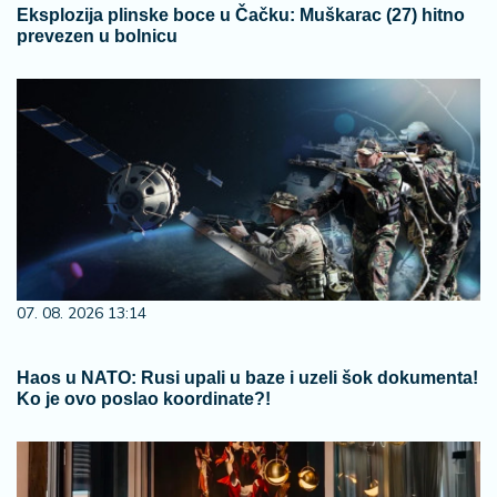
Eksplozija plinske boce u Čačku: Muškarac (27) hitno
prevezen u bolnicu
07. 08. 2026 13:14
Haos u NATO: Rusi upali u baze i uzeli šok dokumenta!
Ko je ovo poslao koordinate?!