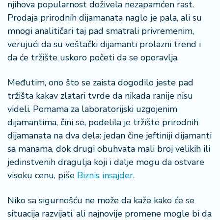
š
njihova popularnost doživela nezapamćen rast.
a
Prodaja prirodnih dijamanata naglo je pala, ali su
č
mnogi analitičari taj pad smatrali privremenim,
verujući da su veštački dijamanti prolazni trend i
N
da će tržište uskoro početi da se oporavlja.
e
k
r
Međutim, ono što se zaista dogodilo jeste pad
e
tržišta kakav zlatari tvrde da nikada ranije nisu
t
videli. Pomama za laboratorijski uzgojenim
n
dijamantima, čini se, podelila je tržište prirodnih
i
n
dijamanata na dva dela: jedan čine jeftiniji dijamanti
e
sa manama, dok drugi obuhvata mali broj velikih ili
jedinstvenih dragulja koji i dalje mogu da ostvare
P
visoku cenu, piše
Biznis insajder.
e
n
Niko sa sigurnošću ne može da kaže kako će se
zi
o
situacija razvijati, ali najnovije promene mogle bi da