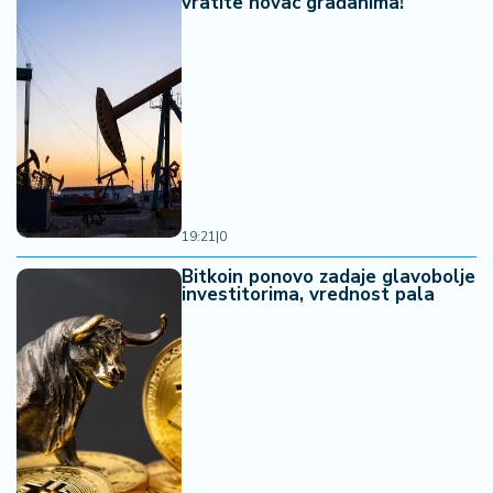
vratite novac građanima!"
19:21
|
0
Bitkoin ponovo zadaje glavobolje
investitorima, vrednost pala