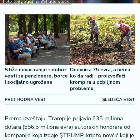
Foto: Joey Sussman/Shutterstock
2
7
B
iz
L
if
e
s
t
Stiže novac ranije - dobre
Dnevnica 75 evra, a nema
vesti za penzionere, borce
ko da radi - proizvođači
y
i socijalno ugrožene
krompira u ozbiljnom
l
problemu
e
PRETHODNA VEST
SLEDEĆA VEST
P
o
Prema izveštaju, Tramp je prijavio 635 miliona
t
r
dolara (556,5 miliona evra) autorskih honorara od
o
kompanije koja izdaje $TRUMP, kripto novčić koji je