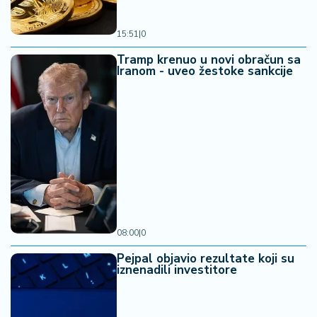
15:51
|
0
Tramp krenuo u novi obračun sa
Iranom - uveo žestoke sankcije
08:00
|
0
Pejpal objavio rezultate koji su
iznenadili investitore