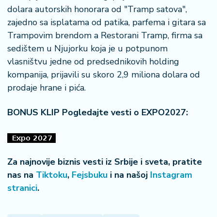
a
dolara autorskih honorara od "Tramp satova",
zajedno sa isplatama od patika, parfema i gitara sa
Trampovim brendom a Restorani Tramp, firma sa
sedištem u Njujorku koja je u potpunom
vlasništvu jedne od predsednikovih holding
kompanija, prijavili su skoro 2,9 miliona dolara od
prodaje hrane i pića.
BONUS KLIP Pogledajte vesti o EXPO2027:
Za najnovije biznis vesti iz Srbije i sveta, pratite
nas na
Tiktoku
,
Fejsbuku
i na našoj
Instagram
stranici
.