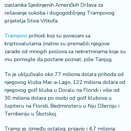
n
izaslanika Sjedinjenih Američkih Država za
i
rešavanje sukoba i dugogodišnjeg Trampovog
s
prijatelja Stiva Vitkofa.
a
n
i
Trampovi
prihodi koji su povezani sa
kriptovalutama znatno su premašili njegove
T
zarade od mnogih poslova sa nekretninama koje su
u
mu pomogle da postane poznat, piše Tanjug.
ri
z
To je uključivalo oko 77 miliona dolara prihoda od
a
m
njegovog kluba Mar-a-Lago, 122 miliona dolara od
njegovog golf kluba u Doralu na Floridi i više od
K
30 miliona dolara po osobi od golf klubova u
a
Jupiteru na Floridi, Bedminsteru u Nju Džerziju i
ri
Ternberiju u Škotskoj.
j
e
r
Tramp je, između ostalog, prijavio i 4,7 miliona