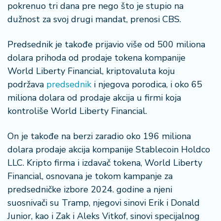
š
pokrenuo tri dana pre nego što je stupio na
a
dužnost za svoj drugi mandat, prenosi CBS.
č
Predsednik je takođe prijavio više od 500 miliona
N
dolara prihoda od prodaje tokena kompanije
e
k
World Liberty Financial, kriptovaluta koju
r
podržava
predsednik
i njegova porodica, i oko 65
e
miliona dolara od prodaje akcija u firmi koja
t
kontroliše World Liberty Financial.
n
i
n
On je takođe na berzi zaradio oko 196 miliona
e
dolara prodaje akcija kompanije Stablecoin Holdco
LLC. Kripto firma i izdavač tokena, World Liberty
P
Financial, osnovana je tokom kampanje za
e
predsedničke izbore 2024. godine a njeni
n
suosnivači su Tramp, njegovi sinovi Erik i Donald
zi
o
Junior, kao i Zak i Aleks Vitkof, sinovi specijalnog