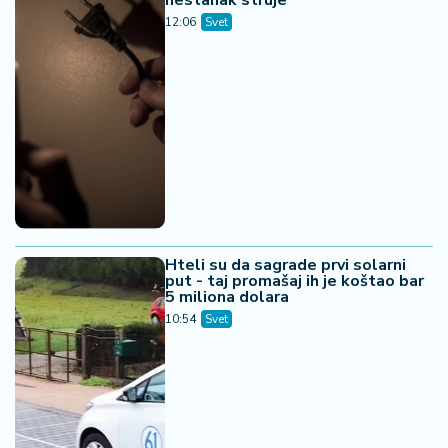
nestanak struje
12:06
Svet
Hteli su da sagrade prvi solarni
put - taj promašaj ih je koštao bar
5 miliona dolara
10:54
Svet