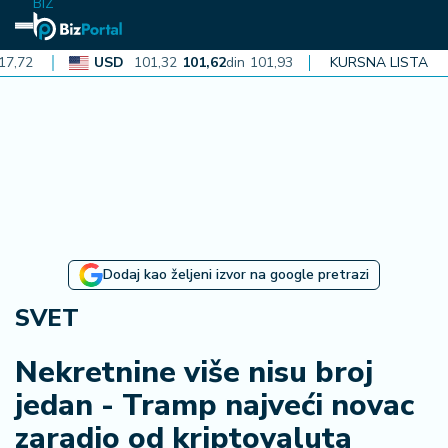
BIZ
USD
101,32
101,62
din
101,93
CAD
KURSNA LISTA
72,30
72,52
din
72
N
aj
n
o
vi
je
B
Dodaj kao željeni izvor na google pretrazi
i
z
SVET
i
n
Nekretnine više nisu broj
f
jedan - Tramp najveći novac
o
zaradio od kriptovaluta