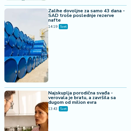
Zalihe dovoljne za samo 43 dana -
SAD troše poslednje rezerve
nafte
14:19
Svet
Najskuplja porodična svađa -
verovala je bratu, a završila sa
dugom od milion evra
13:43
Svet