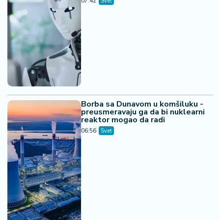
07:42
Svet
Borba sa Dunavom u komšiluku -
preusmeravaju ga da bi nuklearni
reaktor mogao da radi
06:56
Svet