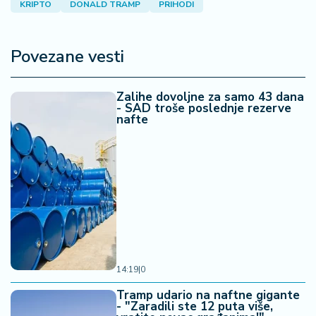
KRIPTO
DONALD TRAMP
PRIHODI
Povezane vesti
Zalihe dovoljne za samo 43 dana
- SAD troše poslednje rezerve
nafte
14:19
|
0
Tramp udario na naftne gigante
- "Zaradili ste 12 puta više,