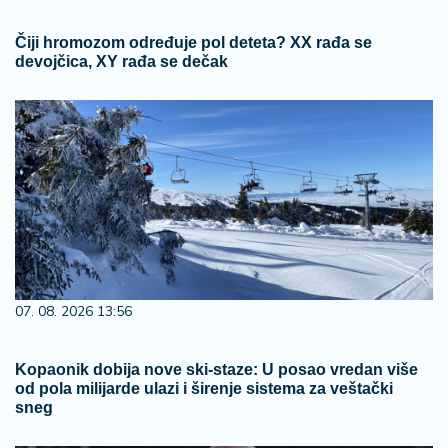
Čiji hromozom određuje pol deteta? XX rađa se
devojčica, XY rađa se dečak
07. 08. 2026 13:56
Kopaonik dobija nove ski-staze: U posao vredan više
od pola milijarde ulazi i širenje sistema za veštački
sneg