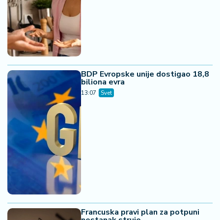
BDP Evropske unije dostigao 18,8
biliona evra
13:07
Svet
Francuska pravi plan za potpuni