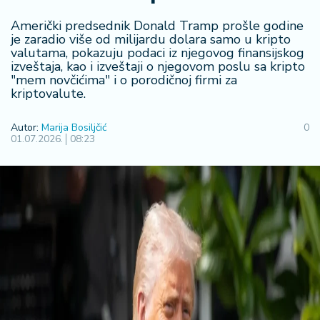
R
Američki predsednik Donald Tramp prošle godine
e
je zaradio više od milijardu dolara samo u kripto
g
valutama, pokazuju podaci iz njegovog finansijskog
i
izveštaja, kao i izveštaji o njegovom poslu sa kripto
o
"mem novčićima" i o porodičnoj firmi za
n
kriptovalute.
S
Autor:
Marija Bosiljčić
0
01.07.2026.
08:23
r
b
ij
a
S
v
e
t
F