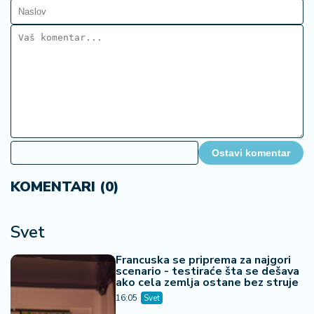
Ostavi komentar
KOMENTARI (0)
Svet
Francuska se priprema za najgori
scenario - testiraće šta se dešava
ako cela zemlja ostane bez struje
16:05
Svet