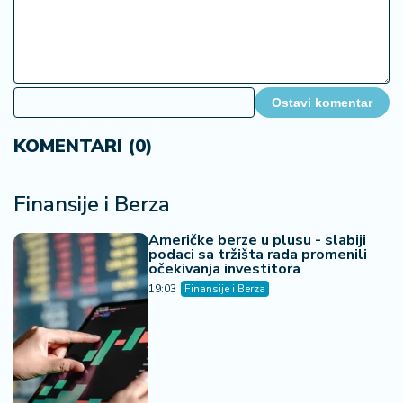
Ostavi komentar
KOMENTARI (0)
Finansije i Berza
Američke berze u plusu - slabiji
podaci sa tržišta rada promenili
očekivanja investitora
19:03
Finansije i Berza