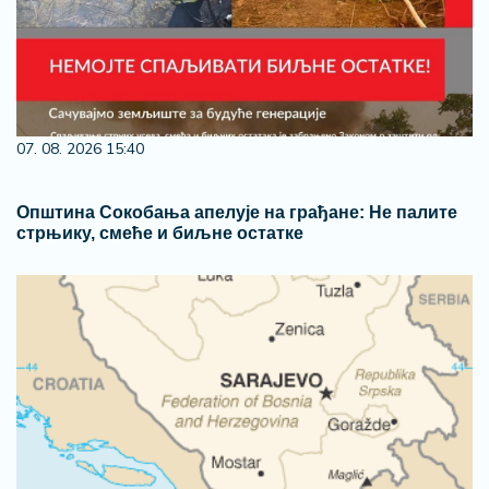
07. 08. 2026 15:40
Општина Сокобања апелује на грађане: Не палите
стрњику, смеће и биљне остатке