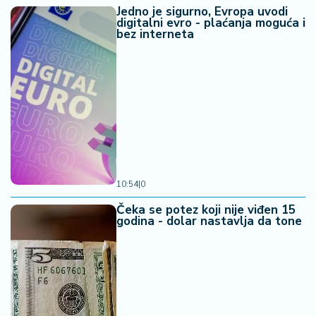
Jedno je sigurno, Evropa uvodi
digitalni evro - plaćanja moguća i
bez interneta
10:54
|
0
Čeka se potez koji nije viđen 15
godina - dolar nastavlja da tone