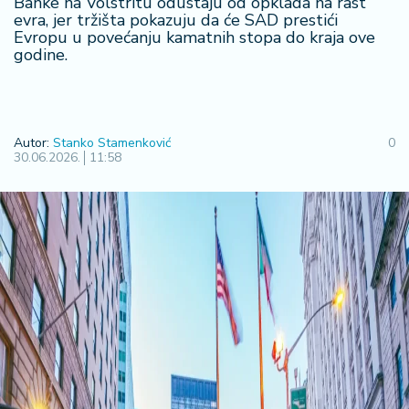
F
Banke na Volstritu odustaju od opklada na rast
i
evra, jer tržišta pokazuju da će SAD prestići
Evropu u povećanju kamatnih stopa do kraja ove
n
godine.
a
n
s
ij
e
Autor:
Stanko Stamenković
0
i
30.06.2026.
11:58
B
e
r
z
a
E
x
p
o
2
0