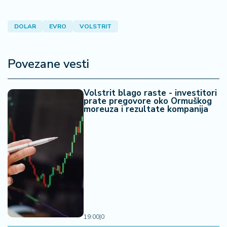
a
DOLAR
EVRO
VOLSTRIT
Povezane vesti
Volstrit blago raste - investitori
prate pregovore oko Ormuškog
moreuza i rezultate kompanija
19:00
|
0