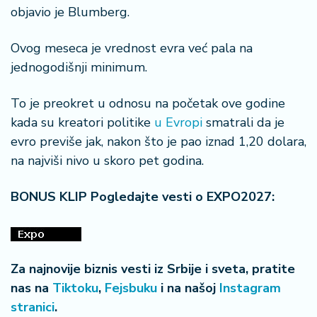
n
objavio je Blumberg.
i
s
Ovog meseca je vrednost evra već pala na
a
jednogodišnji minimum.
n
i
To je preokret u odnosu na početak ove godine
T
kada su kreatori politike
u Evropi
smatrali da je
u
evro previše jak, nakon što je pao iznad 1,20 dolara,
ri
na najviši nivo u skoro pet godina.
z
a
BONUS KLIP Pogledajte vesti o EXPO2027:
m
K
a
ri
Za najnovije biznis vesti iz Srbije i sveta, pratite
j
nas na
Tiktoku
,
Fejsbuku
i na našoj
Instagram
e
stranici
.
r