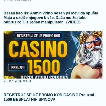
Besan kao ris: Asmin vidno besan jer Mevlida spušta
Maju a uzdiže njegove bivše, Dača mu žestoko
odbrusio: Ti si jedan manipulator... (VIDEO)
20. 07. 2026 08:04
REGISTRUJ SE UZ PROMO KOD CASINO Preuzmi
1500 BESPLATNIH SPINOVA