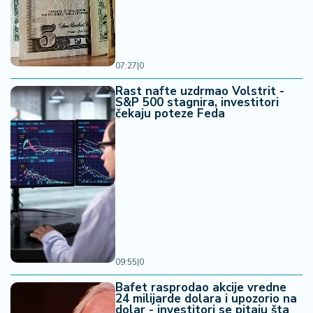
07:27
|
0
Rast nafte uzdrmao Volstrit -
S&P 500 stagnira, investitori
čekaju poteze Feda
09:55
|
0
Bafet rasprodao akcije vredne
24 milijarde dolara i upozorio na
dolar - investitori se pitaju šta