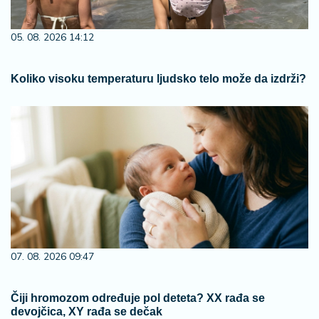
05. 08. 2026 14:12
Koliko visoku temperaturu ljudsko telo može da izdrži?
07. 08. 2026 09:47
Čiji hromozom određuje pol deteta? XX rađa se
devojčica, XY rađa se dečak