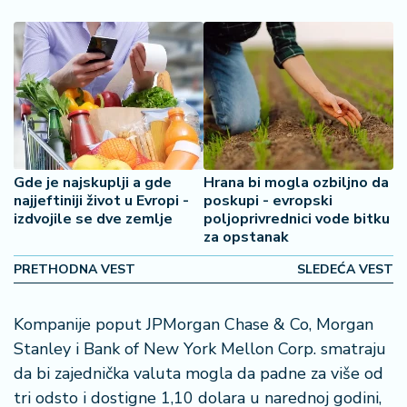
š
a
č
N
e
k
r
e
Gde je najskuplji a gde
Hrana bi mogla ozbiljno da
t
najjeftiniji život u Evropi -
poskupi - evropski
n
izdvojile se dve zemlje
poljoprivrednici vode bitku
i
za opstanak
n
e
PRETHODNA VEST
SLEDEĆA VEST
P
Kompanije poput JPMorgan Chase & Co, Morgan
e
Stanley i Bank of New York Mellon Corp. smatraju
n
da bi zajednička valuta mogla da padne za više od
zi
o
tri odsto i dostigne 1,10 dolara u narednoj godini,