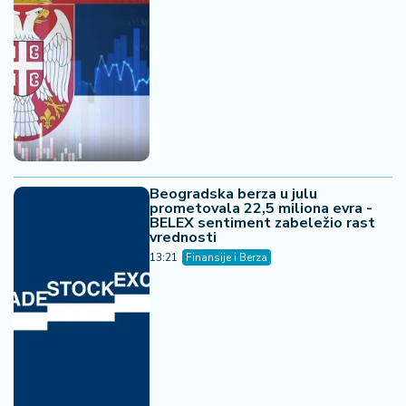
Beogradska berza u julu
prometovala 22,5 miliona evra -
BELEX sentiment zabeležio rast
vrednosti
13:21
Finansije i Berza