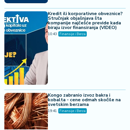
Kredit ili korporativne obveznice?
Stručnjak objašnjava šta
kompanije najčešće previde kada
biraju izvor finansiranja (VIDEO)
10:43
Finansije i Berza
Kongo zabranio izvoz bakra i
kobalta - cene odmah skočile na
svetskim berzama
19:41
Finansije i Berza