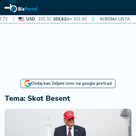
BIZ
USD
101,32
101,62
din
101,93
CAD
KURSNA LISTA
72,30
72,52
din
72
N
aj
n
o
vi
je
B
Dodaj kao željeni izvor na google pretrazi
iz
i
Tema: Skot Besent
n
f
o