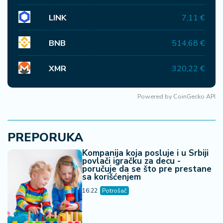
LINK
7,11 €
BNB
514,68 €
XMR
320,22 €
Powered by
CoinGecko API
PREPORUKA
Kompanija koja posluje i u Srbiji
povlači igračku za decu -
poručuje da se što pre prestane
sa korišćenjem
16:22
Potrošač