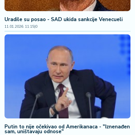
a
Uradile su posao - SAD ukida sankcije Venecueli
11.01.2026. 11:15
|
0
Putin to nije očekivao od Amerikanaca - "Iznenađen
sam, uništavaju odnose"