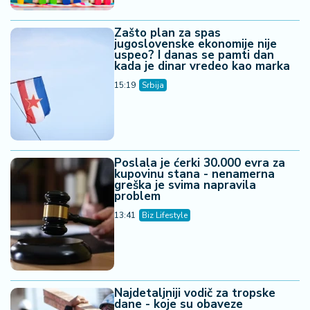
Zašto plan za spas
jugoslovenske ekonomije nije
uspeo? I danas se pamti dan
kada je dinar vredeo kao marka
15:19
Srbija
Poslala je ćerki 30.000 evra za
kupovinu stana - nenamerna
greška je svima napravila
problem
13:41
Biz Lifestyle
Najdetaljniji vodič za tropske
dane - koje su obaveze