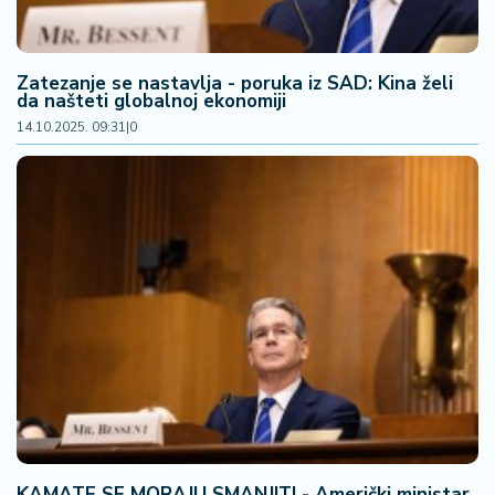
Zatezanje se nastavlja - poruka iz SAD: Kina želi
da našteti globalnoj ekonomiji
14.10.2025. 09:31
|
0
KAMATE SE MORAJU SMANJITI - Američki ministar