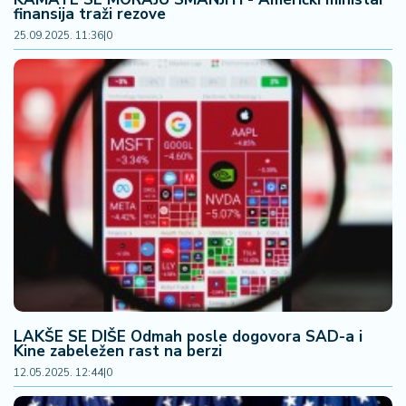
finansija traži rezove
25.09.2025. 11:36
|
0
LAKŠE SE DIŠE Odmah posle dogovora SAD-a i
Kine zabeležen rast na berzi
12.05.2025. 12:44
|
0