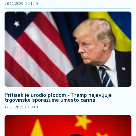
28.11.2025. 10:15
|
0
Pritisak je urodio plodom - Tramp najavljuje
trgovinske sporazume umesto carina
17.11.2025. 07:09
|
0