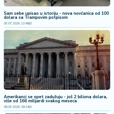
2
7
Sam sebe upisao u istoriju - nova novčanica od 100
dolara sa Trampovim potpisom
B
05.07.2026. 13:48
|
0
iz
L
if
e
s
t
y
l
e
P
o
Amerikanci se opet zadužuju - još 2 biliona dolara,
t
više od 166 milijardi svakog meseca
r
08.05.2026. 09:24
|
0
o