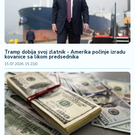
F
i
n
a
n
si
j
e
Tramp dobija svoj zlatnik - Amerika počinje izradu
i
kovanice sa likom predsednika
B
15.07.2026. 15:21
|
0
e
r
z
a
E
x
p
o
2
0