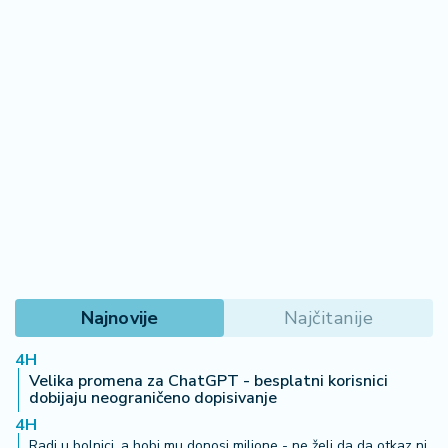
Najnovije
Najčitanije
4H
Velika promena za ChatGPT - besplatni korisnici
dobijaju neograničeno dopisivanje
4H
Radi u bolnici, a hobi mu donosi milione - ne želi da da otkaz ni