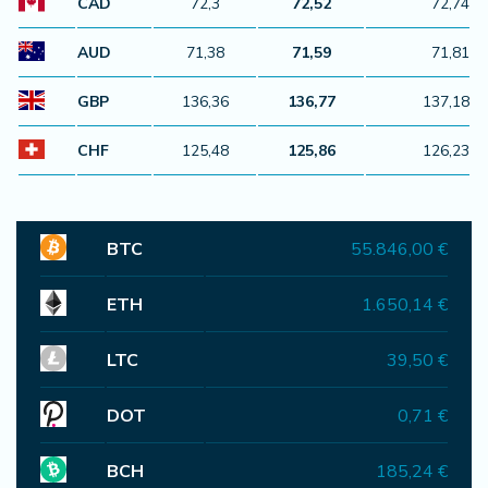
CAD
72,3
72,52
72,74
AUD
71,38
71,59
71,81
GBP
136,36
136,77
137,18
CHF
125,48
125,86
126,23
BTC
55.846,00 €
ETH
1.650,14 €
LTC
39,50 €
DOT
0,71 €
BCH
185,24 €