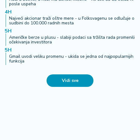
posle uspeha
4H
Najveći akcionar traži oštre mere - u Folksvagenu se odlučuje o
sudbini do 100.000 radnih mesta
5H
Američke berze u plusu - slabiji podaci sa tržišta rada promenili
očekivanja investitora
5H
Gmail uvodi veliku promenu - ukida se jedna od najpopularnijih
funkcija
Vidi sve