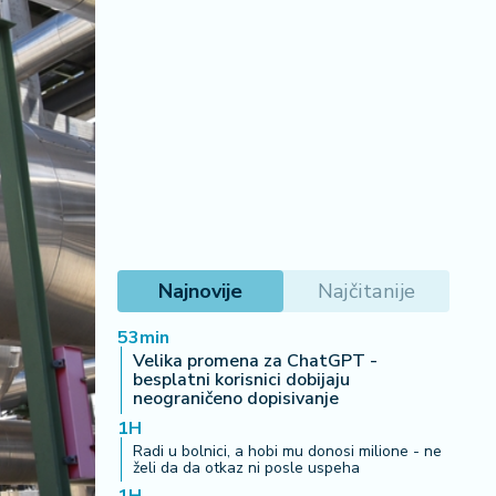
Najnovije
Najčitanije
53min
Velika promena za ChatGPT -
besplatni korisnici dobijaju
neograničeno dopisivanje
1H
Radi u bolnici, a hobi mu donosi milione - ne
želi da da otkaz ni posle uspeha