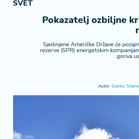
SVET
R
e
g
Pokazatelj ozbiljne k
i
o
n
Sjedinjene Američke Države će pozajmi
rezerve (SPR) energetskim kompanijama,
S
goriva us
r
b
ij
a
Autor:
Stanko Stame
S
v
e
t
F