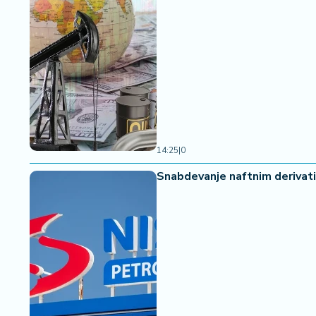
14:25
|
0
Snabdevanje naftnim derivatim