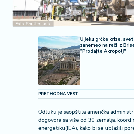
2
7
B
Foto: Shutterstock
iz
L
U jeku grčke krize, svet
if
zanemeo na reči iz Bris
e
"Prodajte Akropolj"
s
t
y
l
e
PRETHODNA VEST
P
o
t
Odluku je saopštila američka administr
r
dogovora sa više od 30 zemalja, koord
o
energetiku(IEA), kako bi se ublažili po
š