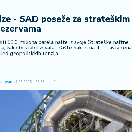
rize - SAD poseže za strateškim
rezervama
ti 53,3 miliona barela nafte iz svoje Strateške naftne
 kako bi stabilizovala tržište nakon naglog rasta cena
led geopolitičkih tenzija.
nković
13.05.2026.
06:56
0