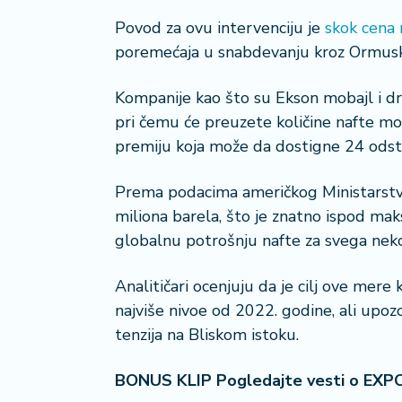
a
Povod za ovu intervenciju je
skok cena 
č
poremećaja u snabdevanju kroz Ormuski 
N
e
Kompanije kao što su Ekson mobajl i d
k
pri čemu će preuzete količine nafte m
r
premiju koja može da dostigne 24 odst
e
t
Prema podacima američkog Ministarstv
n
i
miliona barela, što je znatno ispod maks
n
globalnu potrošnju nafte za svega neko
e
Analitičari ocenjuju da je cilj ove mere
P
najviše nivoe od 2022. godine, ali upoz
e
tenzija na Bliskom istoku.
n
zi
o
BONUS KLIP Pogledajte vesti o EXP
n