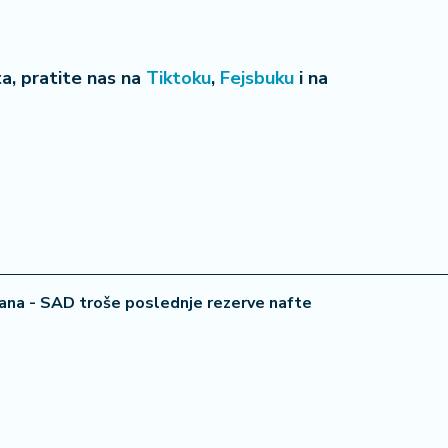
eta, pratite nas na
Tiktoku
,
Fejsbuku
i na
22 °
Lozni
ana - SAD troše poslednje rezerve nafte