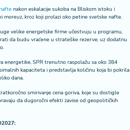
nafte
nakon eskalacije sukoba na Bliskom istoku i
moreuz, kroz koji prolazi oko petine svetske nafte.
ruge velike energetske firme učestvuju u programu,
orati da budu vraćene u strateške rezerve, uz dodatnu
o.
a energetike, SPR trenutno raspolažu sa oko 384
imalnih kapaciteta i predstavlja količinu koja bi pokrila
liko dana.
 kratkoročno smirivanje cena goriva, koje su dostigle
oravaju da dugoročni efekti zavise od geopolitičkih
O2027: