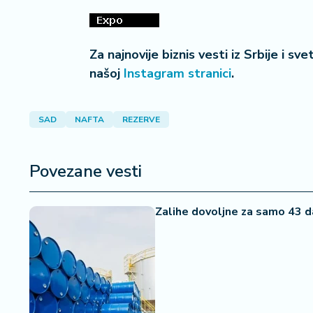
i
s
a
Za najnovije biznis vesti iz Srbije i sv
n
našoj
Instagram stranici
.
i
T
SAD
NAFTA
REZERVE
u
ri
z
Povezane vesti
a
m
Zalihe dovoljne za samo 43 d
K
a
ri
j
e
r