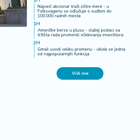
1H
Najveći akcionar traži oštre mere - u
Folksvagenu se odlučuje o sudbini do
100.000 radnih mesta
1H
Američke berze u plusu - slabiji podaci sa
tržišta rada promenili očekivanja investitora
2H
Gmail uvodi veliku promenu - ukida se jedna
od najpopularnijih funkcija
Vidi sve