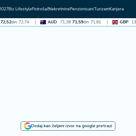
2027
Biz Lifestyle
Potrošač
Nekretnine
Penzionisani
Turizam
Karijera
2
din
72,74
AUD
71,38
71,59
din
71,81
GBP
136,36
Dodaj kao željeni izvor na google pretrazi