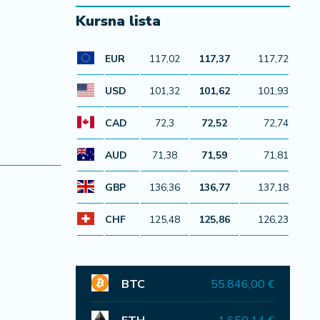
Kursna lista
EUR
117,02
117,37
117,72
USD
101,32
101,62
101,93
CAD
72,3
72,52
72,74
AUD
71,38
71,59
71,81
GBP
136,36
136,77
137,18
CHF
125,48
125,86
126,23
BTC
55.846,00 €