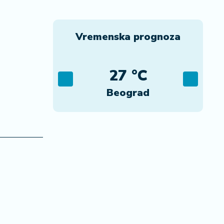
Vremenska prognoza
C
27 °C
ca
Beograd