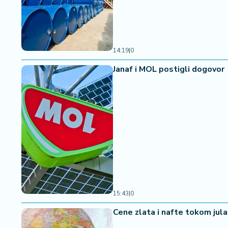
a
14:19
|
0
Janaf i MOL postigli dogovor
15:43
|
0
Cene zlata i nafte tokom jul