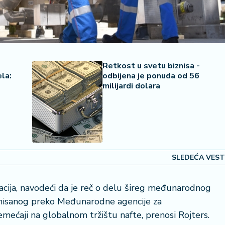
Retkost u svetu biznisa -
ela:
odbijena je ponuda od 56
milijardi dolara
SLEDEĆA VEST
acija, navodeći da je reč o delu šireg međunarodnog
inisanog preko Međunarodne agencije za
remećaji na globalnom tržištu nafte, prenosi Rojters.