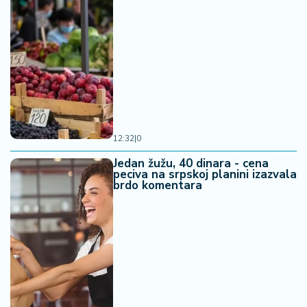
12:32
|
0
Jedan žužu, 40 dinara - cena
peciva na srpskoj planini izazvala
brdo komentara