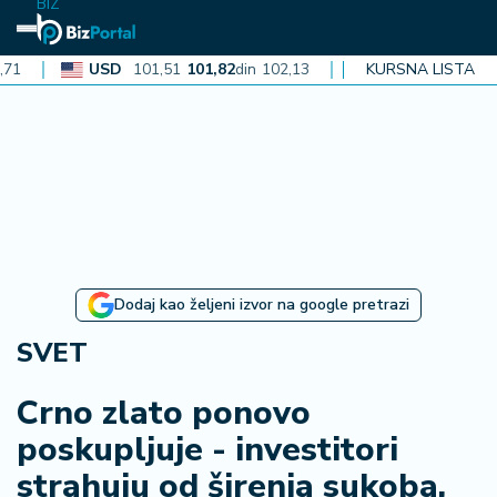
BIZ
USD
101,51
101,82
din
102,13
CAD
72,40
KURSNA LISTA
72,62
din
72,
N
aj
n
o
vi
je
B
Dodaj kao željeni izvor na google pretrazi
i
z
SVET
i
n
Crno zlato ponovo
f
poskupljuje - investitori
o
strahuju od širenja sukoba,