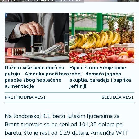
2
7
B
iz
L
if
e
s
Dužnici više neće moći da
Pijace širom Srbije pune
t
putuju - Amerika poništava
robe - domaća jagoda
y
pasoše zbog neplaćene
skuplja, paradajz i paprika
l
alimentacije
jeftiniji
e
PRETHODNA VEST
SLEDEĆA VEST
P
o
Na londonskoj ICE berzi, julskim fjučersima za
t
Brent trgovalo se po ceni od 101,35 dolara po
r
o
barelu, što je rast od 1,29 dolara. Američka WTI