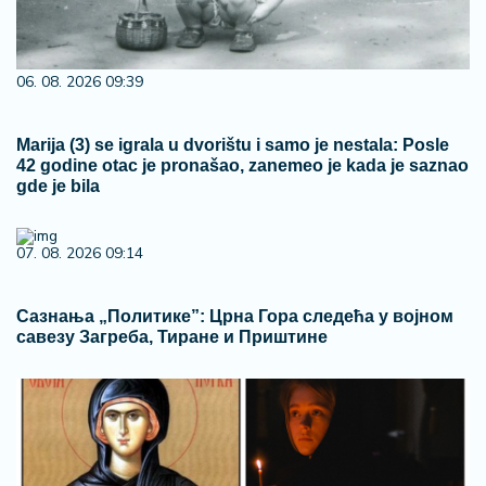
06. 08. 2026 09:39
Marija (3) se igrala u dvorištu i samo je nestala: Posle
42 godine otac je pronašao, zanemeo je kada je saznao
gde je bila
07. 08. 2026 09:14
Сазнања „Политике”: Црна Гора следећа у војном
савезу Загреба, Тиране и Приштине