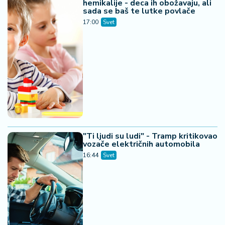
hemikalije - deca ih obožavaju, ali
sada se baš te lutke povlače
17:00
Svet
"Ti ljudi su ludi" - Tramp kritikovao
vozače električnih automobila
16:44
Svet