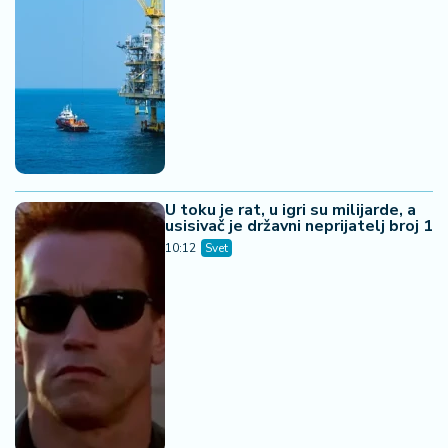
U toku je rat, u igri su milijarde, a
usisivač je državni neprijatelj broj 1
10:12
Svet