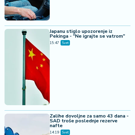
Japanu stiglo upozorenje iz
Pekinga - "Ne igrajte se vatrom"
15:47
Svet
Zalihe dovoljne za samo 43 dana -
SAD troše poslednje rezerve
nafte
14:19
Svet