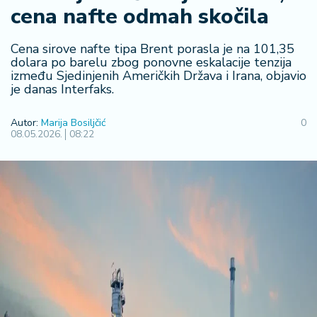
cena nafte odmah skočila
R
e
g
Cena sirove nafte tipa Brent porasla je na 101,35
i
dolara po barelu zbog ponovne eskalacije tenzija
između Sjedinjenih Američkih Država i Irana, objavio
o
je danas Interfaks.
n
Autor:
Marija Bosiljčić
0
S
08.05.2026.
08:22
r
b
ij
a
S
v
e
t
F