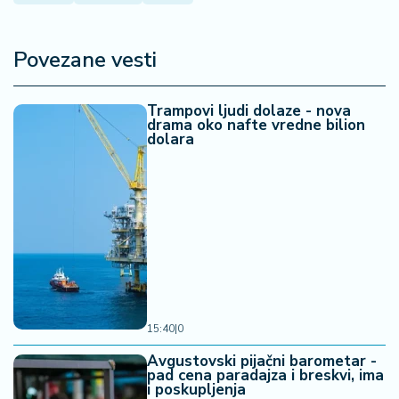
a
Povezane vesti
Trampovi ljudi dolaze - nova
drama oko nafte vredne bilion
dolara
15:40
|
0
Avgustovski pijačni barometar -
pad cena paradajza i breskvi, ima
i poskupljenja