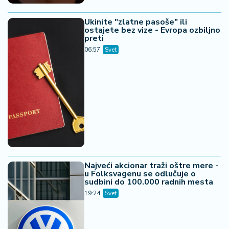
Ukinite "zlatne pasoše" ili
ostajete bez vize - Evropa ozbiljno
preti
06:57
Svet
Najveći akcionar traži oštre mere -
u Folksvagenu se odlučuje o
sudbini do 100.000 radnih mesta
19:24
Svet