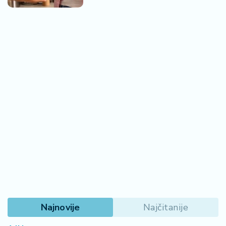
Najnovije
Najčitanije