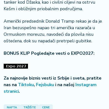
n
tanker kod Džaska, kao i civilni ciljevi na ostrvu
i
Kešm i obližnjim priobalnim područjima.
s
a
Američki predsednik Donald Tramp rekao je da je
n
Iran bezuspešno napao tri američka razarača u
i
Ormuskom moreuzu, navodeći da plovila nisu
oštećena, dok su napadači pretrpeli gubitke.
T
u
ri
BONUS KLIP Pogledajte vesti o EXPO2027:
z
a
m
Za najnovije biznis vesti iz Srbije i sveta, pratite
K
nas na
Tiktoku
,
Fejsbuku
i na našoj
Instagram
a
ri
stranici
.
j
e
r
NAFTA
TRŽIŠTE
CENE