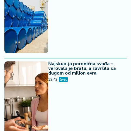
Najskuplja porodična svađa -
verovala je bratu, a završila sa
dugom od milion evra
13:43
Svet