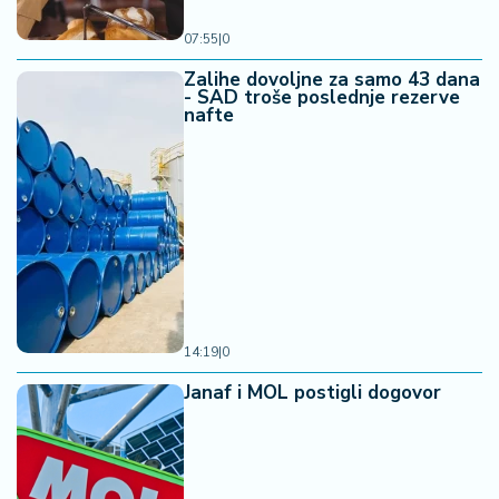
07:55
|
0
Zalihe dovoljne za samo 43 dana
- SAD troše poslednje rezerve
nafte
14:19
|
0
Janaf i MOL postigli dogovor