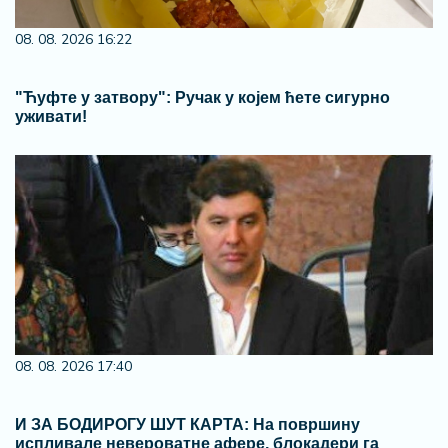
08. 08. 2026 16:22
"Ћуфте у затвору": Ручак у којем ћете сигурно
уживати!
08. 08. 2026 17:40
И ЗА БОДИРОГУ ШУТ КАРТА: На површину
испливале невероватне афере, блокадери га