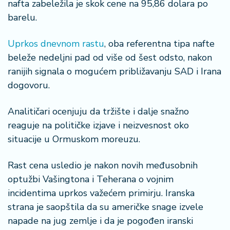
š
nafta zabeležila je skok cene na 95,86 dolara po
a
barelu.
č
Uprkos dnevnom rastu
, oba referentna tipa nafte
N
beleže nedeljni pad od više od šest odsto, nakon
e
ranijih signala o mogućem približavanju SAD i Irana
k
r
dogovoru.
e
t
Analitičari ocenjuju da tržište i dalje snažno
n
reaguje na političke izjave i neizvesnost oko
i
situacije u Ormuskom moreuzu.
n
e
Rast cena usledio je nakon novih međusobnih
P
optužbi Vašingtona i Teherana o vojnim
e
incidentima uprkos važećem primirju. Iranska
n
strana je saopštila da su američke snage izvele
zi
napade na jug zemlje i da je pogođen iranski
o