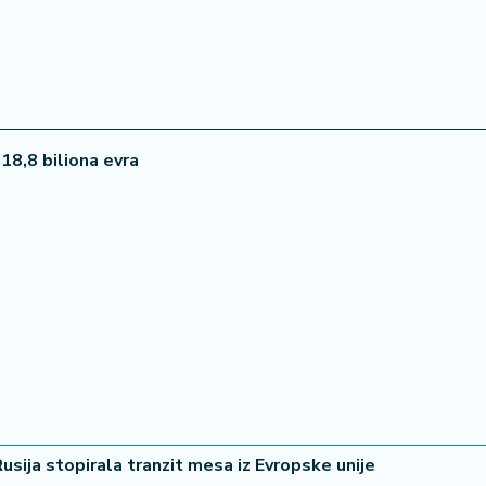
22 °
18,8 biliona evra
Lozni
usija stopirala tranzit mesa iz Evropske unije