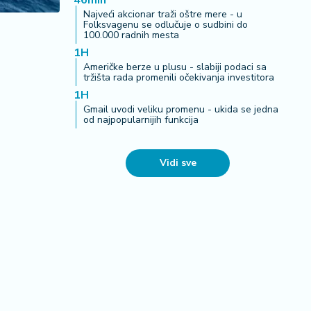
46min
Najveći akcionar traži oštre mere - u
Folksvagenu se odlučuje o sudbini do
100.000 radnih mesta
1H
Američke berze u plusu - slabiji podaci sa
tržišta rada promenili očekivanja investitora
1H
Gmail uvodi veliku promenu - ukida se jedna
od najpopularnijih funkcija
Vidi sve