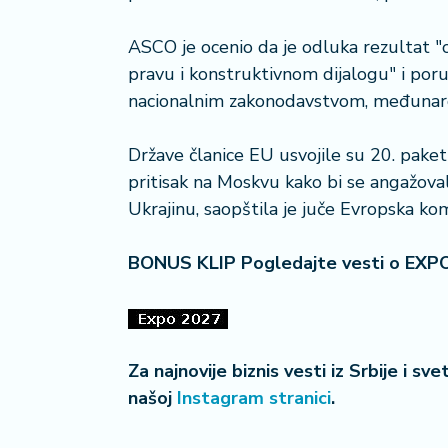
a
č
ASCO je ocenio da je odluka rezultat
pravu i konstruktivnom dijalogu" i poru
N
nacionalnim zakonodavstvom, međunaro
e
k
r
Države članice EU usvojile su 20. paket s
e
pritisak na Moskvu kako bi se angažova
t
Ukrajinu, saopštila je juče Evropska komi
n
i
n
BONUS KLIP Pogledajte vesti o EXP
e
P
e
Za najnovije biznis vesti iz Srbije i sv
n
našoj
Instagram stranici
.
zi
o
n