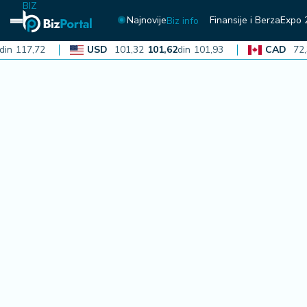
BIZ
Najnovije
Finansije i Berza
Expo 
Biz info
117,72
USD
101,32
101,62
din
101,93
CAD
72,30
7
N
aj
n
o
vi
je
B
i
z
i
n
f
o