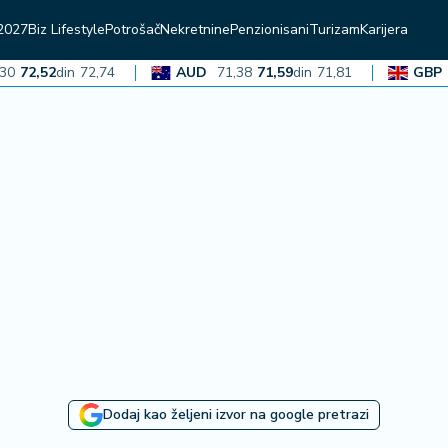
2027
Biz Lifestyle
Potrošač
Nekretnine
Penzionisani
Turizam
Karijera
2,52
din
72,74
AUD
71,38
71,59
din
71,81
GBP
136
Dodaj kao željeni izvor na google pretrazi