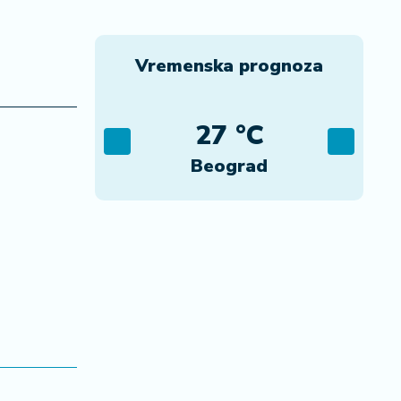
Vremenska prognoza
C
27 °C
ca
Beograd