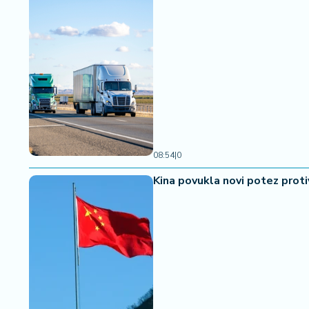
a
08:54
|
0
Kina povukla novi potez prot