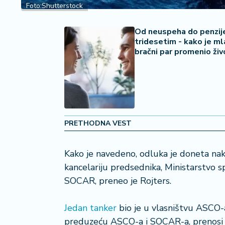
2
Foto:Shutterstock
7
Od neuspeha do penzije
B
tridesetim - kako je ml
iz
bračni par promenio živ
L
if
e
s
t
y
PRETHODNA VEST
l
e
Kako je navedeno, odluka je doneta nakon
P
kancelariju predsednika, Ministarstvo 
o
SOCAR, preneo je Rojters.
t
r
Jedan tanker
bio je u vlasništvu ASCO-
o
š
preduzeću ASCO-a i SOCAR-a, prenosi 