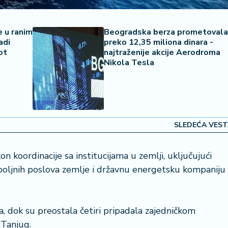
 u ranim
Beogradska berza prometovala
adi
preko 12,35 miliona dinara -
ot
najtraženije akcije Aerodroma
Nikola Tesla
SLEDEĆA VEST
 koordinacije sa institucijama u zemlji, uključujući
spoljnih poslova zemlje i državnu energetsku kompaniju
a, dok su preostala četiri pripadala zajedničkom
Tanjug.