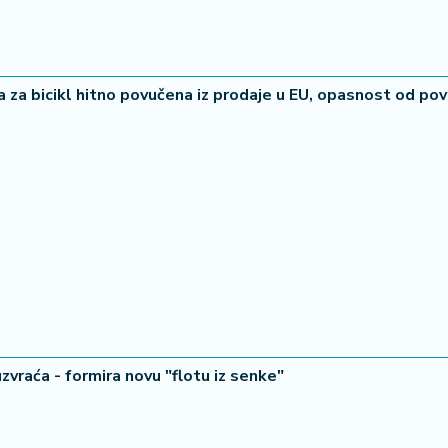
ga za bicikl hitno povučena iz prodaje u EU, opasnost od po
zvraća - formira novu "flotu iz senke"