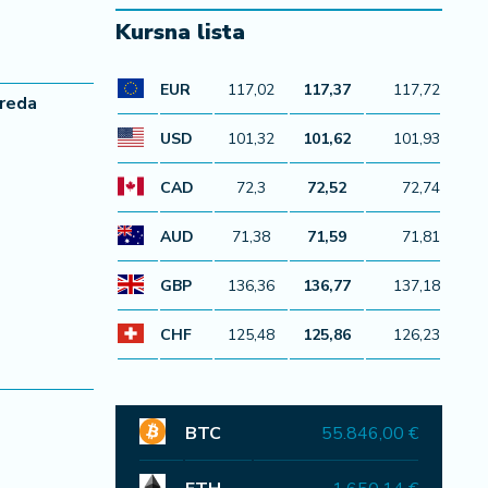
Kursna lista
EUR
117,02
117,37
117,72
vreda
USD
101,32
101,62
101,93
CAD
72,3
72,52
72,74
AUD
71,38
71,59
71,81
GBP
136,36
136,77
137,18
CHF
125,48
125,86
126,23
BTC
55.846,00 €