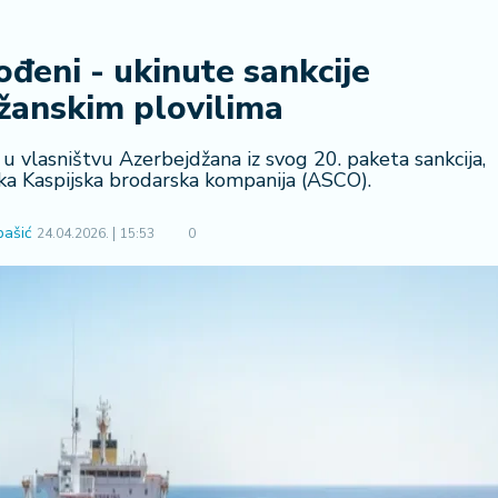
đeni - ukinute sankcije
žanskim plovilima
 u vlasništvu Azerbejdžana iz svog 20. paketa sankcija,
ska Kaspijska brodarska kompanija (ASCO).
bašić
24.04.2026.
15:53
0