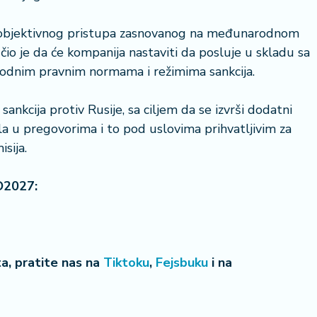
 "objektivnog pristupa zasnovanog na međunarodnom
čio je da će kompanija nastaviti da posluje u skladu sa
dnim pravnim normama i režimima sankcija.
ankcija protiv Rusije, sa ciljem da se izvrši dodatni
la u pregovorima i to pod uslovima prihvatljivim za
sija.
O2027:
eta, pratite nas na
Tiktoku
,
Fejsbuku
i na