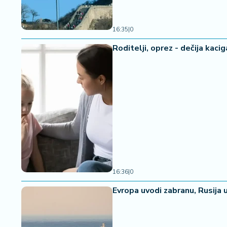
16:35
|
0
Roditelji, oprez - dečija kaci
16:36
|
0
Evropa uvodi zabranu, Rusija u