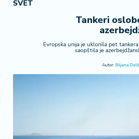
SVET
R
e
g
Tankeri oslobo
i
azerbejd
o
n
Evropska unija je uklonila pet tankera
saopštila je azerbejdžan
S
r
Autor:
Biljana Deli
b
ij
a
S
v
e
t
F