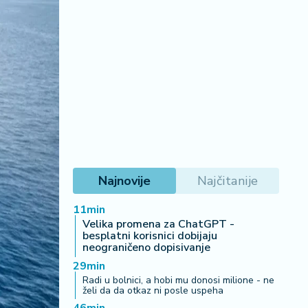
Najnovije
Najčitanije
11min
Velika promena za ChatGPT -
besplatni korisnici dobijaju
neograničeno dopisivanje
29min
Radi u bolnici, a hobi mu donosi milione - ne
želi da da otkaz ni posle uspeha