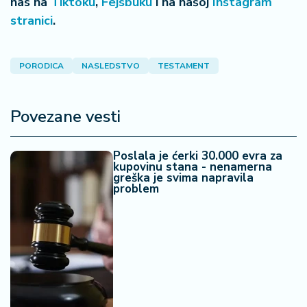
nas na
Tiktoku
,
Fejsbuku
i na našoj
Instagram
stranici
.
PORODICA
NASLEDSTVO
TESTAMENT
Povezane vesti
Poslala je ćerki 30.000 evra za
kupovinu stana - nenamerna
greška je svima napravila
problem