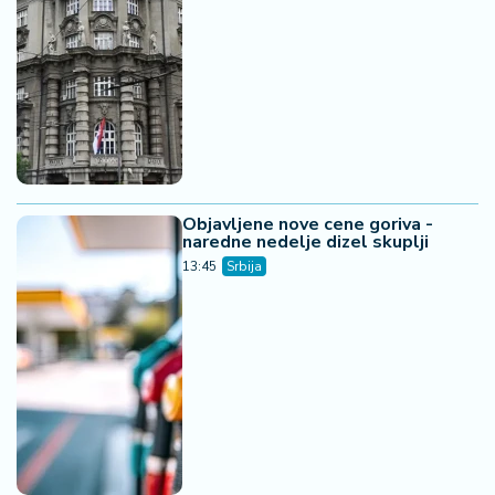
Objavljene nove cene goriva -
naredne nedelje dizel skuplji
13:45
Srbija