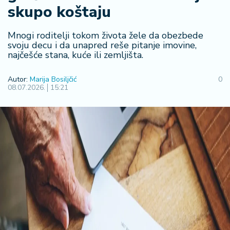
skupo koštaju
R
e
g
Mnogi roditelji tokom života žele da obezbede
i
svoju decu i da unapred reše pitanje imovine,
najčešće stana, kuće ili zemljišta.
o
n
Autor:
Marija Bosiljčić
0
08.07.2026.
15:21
S
r
b
ij
a
S
v
e
t
F