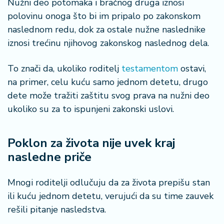
Nužni deo potomaka i bračnog druga iznosi
n
i
polovinu onoga što bi im pripalo po zakonskom
s
naslednom redu, dok za ostale nužne naslednike
a
iznosi trećinu njihovog zakonskog naslednog dela.
n
i
To znači da, ukoliko roditelj
testamentom
ostavi,
na primer, celu kuću samo jednom detetu, drugo
T
u
dete može tražiti zaštitu svog prava na nužni deo
ri
ukoliko su za to ispunjeni zakonski uslovi.
z
a
m
Poklon za života nije uvek kraj
nasledne priče
K
a
Mnogi roditelji odlučuju da za života prepišu stan
ri
ili kuću jednom detetu, verujući da su time zauvek
j
e
rešili pitanje nasledstva.
r