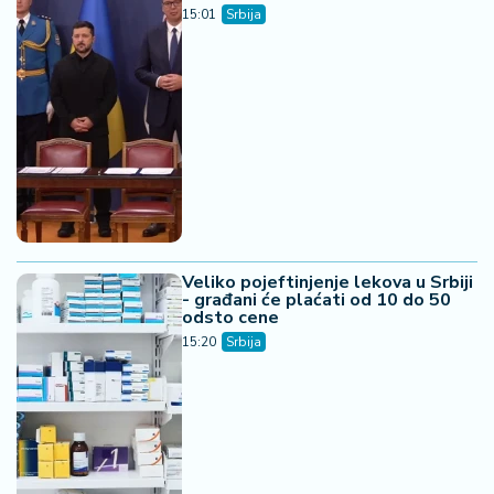
15:01
Srbija
Veliko pojeftinjenje lekova u Srbiji
- građani će plaćati od 10 do 50
odsto cene
15:20
Srbija