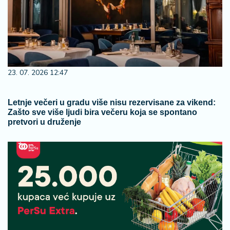
23. 07. 2026 12:47
Letnje večeri u gradu više nisu rezervisane za vikend:
Zašto sve više ljudi bira večeru koja se spontano
pretvori u druženje