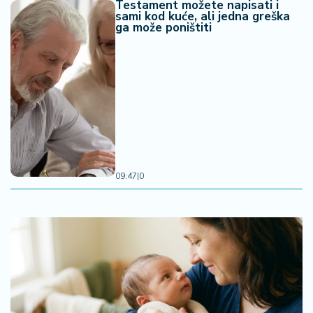
Testament možete napisati i
sami kod kuće, ali jedna greška
ga može poništiti
09:47
|
0