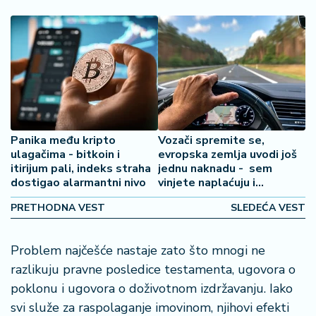
2
7
B
iz
L
if
e
Panika među kripto
Vozači spremite se,
s
ulagačima - bitkoin i
evropska zemlja uvodi još
t
itirijum pali, indeks straha
jednu naknadu - sem
y
dostigao alarmantni nivo
vinjete naplaćuju i
l
tranzitnu taksu
e
PRETHODNA VEST
SLEDEĆA VEST
P
Problem najčešće nastaje zato što mnogi ne
o
razlikuju pravne posledice testamenta, ugovora o
t
r
poklonu i ugovora o doživotnom izdržavanju. Iako
o
svi služe za raspolaganje imovinom, njihovi efekti