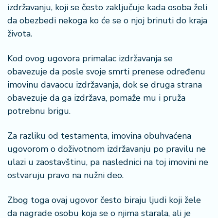
izdržavanju, koji se često zaključuje kada osoba želi
da obezbedi nekoga ko će se o njoj brinuti do kraja
života.
Kod ovog ugovora primalac izdržavanja se
obavezuje da posle svoje smrti prenese određenu
imovinu davaocu izdržavanja, dok se druga strana
obavezuje da ga izdržava, pomaže mu i pruža
potrebnu brigu.
Za razliku od testamenta, imovina obuhvaćena
ugovorom o doživotnom izdržavanju po pravilu ne
ulazi u zaostavštinu, pa naslednici na toj imovini ne
ostvaruju pravo na nužni deo.
Zbog toga ovaj ugovor često biraju ljudi koji žele
da nagrade osobu koja se o njima starala, ali je