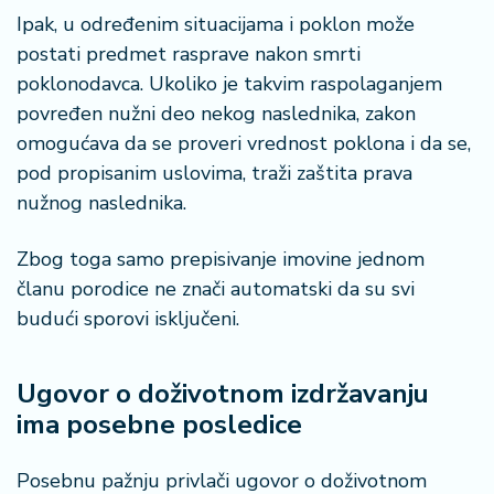
a
Ipak, u određenim situacijama i poklon može
postati predmet rasprave nakon smrti
poklonodavca. Ukoliko je takvim raspolaganjem
povređen nužni deo nekog naslednika, zakon
omogućava da se proveri vrednost poklona i da se,
pod propisanim uslovima, traži zaštita prava
nužnog naslednika.
Zbog toga samo prepisivanje imovine jednom
članu porodice ne znači automatski da su svi
budući sporovi isključeni.
Ugovor o doživotnom izdržavanju
ima posebne posledice
Posebnu pažnju privlači ugovor o doživotnom