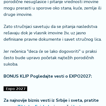
porodične nesuglasice i pitanje vrednosti imovine
mogu prerasti u sporove oko stana, kuće, zemlje ili
druge imovine.
Zato stručnjaci savetuju da se pitanja nasledstva
rešavaju dok je vlasnik imovine živ, uz jasno
definisane pravne dokumente i savet stručnog lica.
Jer rečenica "deca će se lako dogovoriti" u praksi
često bude upravo početak najtežih porodičnih
sukoba.
BONUS KLIP Pogledajte vesti o EXPO2027:
Za najnovije biznis vesti iz Srbije i sveta, pratite