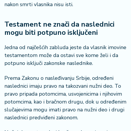
š
nakon smrti vlasnika nisu isti.
a
č
Testament ne znači da naslednici
N
mogu biti potpuno isključeni
e
k
Jedna od najčešćih zabluda jeste da vlasnik imovine
r
e
testamentom može da ostavi sve kome želi i da
t
potpuno isključi zakonske naslednike.
n
i
Prema Zakonu o nasleđivanju Srbije, određeni
n
naslednici imaju pravo na takozvani nužni deo. To
e
pravo pripada potomcima, usvojenicima i njihovim
P
potomcima, kao i bračnom drugu, dok u određenim
e
slučajevima mogu imati pravo na nužni deo i drugi
n
naslednici predviđeni zakonom.
zi
o