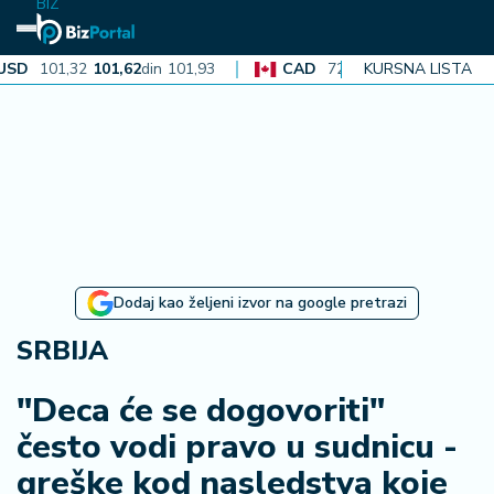
BIZ
1,32
101,62
din
101,93
CAD
72,30
72,52
din
KURSNA LISTA
72,74
A
N
aj
n
o
vi
je
B
Dodaj kao željeni izvor na google pretrazi
i
z
SRBIJA
i
n
"Deca će se dogovoriti"
f
često vodi pravo u sudnicu -
o
greške kod nasledstva koje