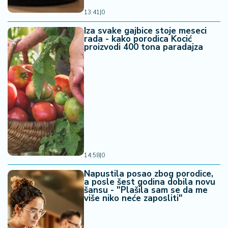
13:41
|
0
Iza svake gajbice stoje meseci
rada - kako porodica Kocić
proizvodi 400 tona paradajza
14:58
|
0
Napustila posao zbog porodice,
a posle šest godina dobila novu
šansu - "Plašila sam se da me
više niko neće zaposliti"