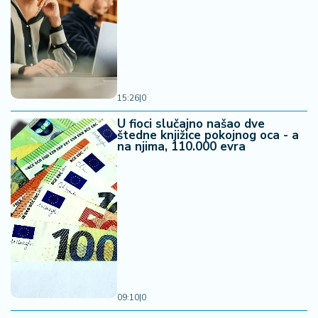
15:26
|
0
U fioci slučajno našao dve
štedne knjižice pokojnog oca - a
na njima, 110.000 evra
09:10
|
0