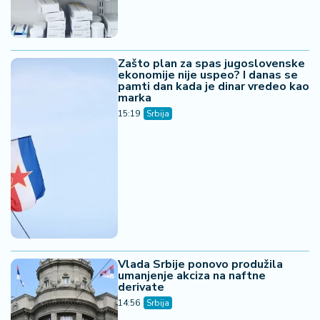
Zašto plan za spas jugoslovenske
ekonomije nije uspeo? I danas se
pamti dan kada je dinar vredeo kao
marka
15:19
Srbija
Vlada Srbije ponovo produžila
umanjenje akciza na naftne
derivate
14:56
Srbija