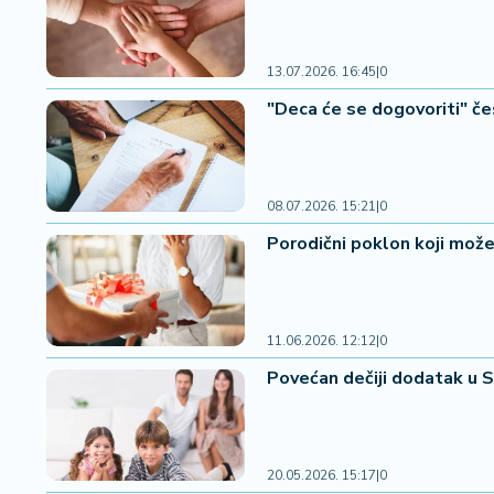
2
7
13.07.2026. 16:45
|
0
B
"Deca će se dogovoriti" če
iz
L
if
e
08.07.2026. 15:21
|
0
s
t
Porodični poklon koji može
y
l
e
11.06.2026. 12:12
|
0
P
Povećan dečiji dodatak u Sr
o
t
r
o
20.05.2026. 15:17
|
0
š