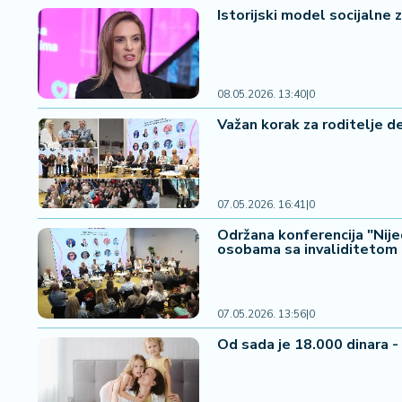
a
Istorijski model socijalne z
č
N
08.05.2026. 13:40
|
0
e
k
Važan korak za roditelje d
r
e
t
n
07.05.2026. 16:41
|
0
i
Održana konferencija "Nij
n
osobama sa invaliditetom
e
P
07.05.2026. 13:56
|
0
e
n
Od sada je 18.000 dinara -
zi
o