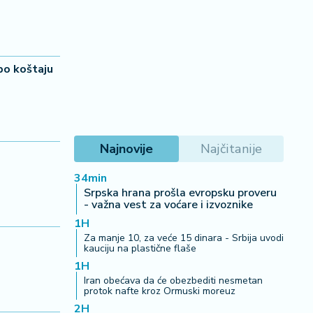
po koštaju
Najnovije
Najčitanije
34min
Srpska hrana prošla evropsku proveru
- važna vest za voćare i izvoznike
1H
Za manje 10, za veće 15 dinara - Srbija uvodi
kauciju na plastične flaše
1H
Iran obećava da će obezbediti nesmetan
protok nafte kroz Ormuski moreuz
2H