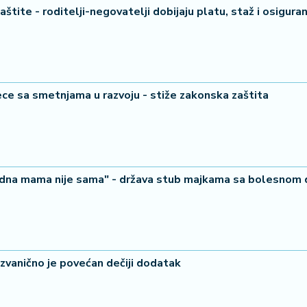
aštite - roditelji-negovatelji dobijaju platu, staž i osigura
ece sa smetnjama u razvoju - stiže zakonska zaštita
edna mama nije sama" - država stub majkama sa bolesnom 
 zvanično je povećan dečiji dodatak