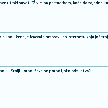
ovek traži savet: "Živim sa partnerkom, hoće da zajedno k
o nikad - žena je izazvala raspravu na internetu koja još tra
radu u Srbiji - produžava se porodiljsko odsustvo?