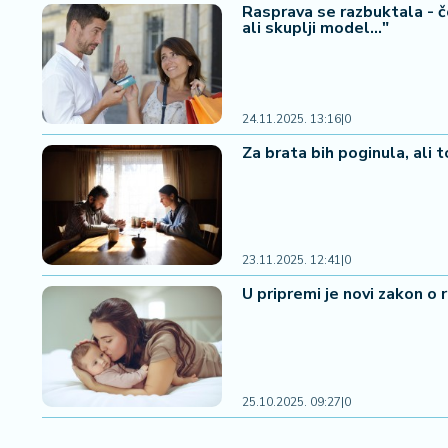
Rasprava se razbuktala - č
ali skuplji model..."
24.11.2025. 13:16
|
0
Za brata bih poginula, ali t
23.11.2025. 12:41
|
0
U pripremi je novi zakon o 
25.10.2025. 09:27
|
0