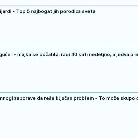
jardi - Top 5 najbogatijih porodica sveta
20 °
Lozni
uće" - majka se požalila, radi 40 sati nedeljno, a jedva pr
 mnogi zaborave da reše ključan problem - To može skupo d