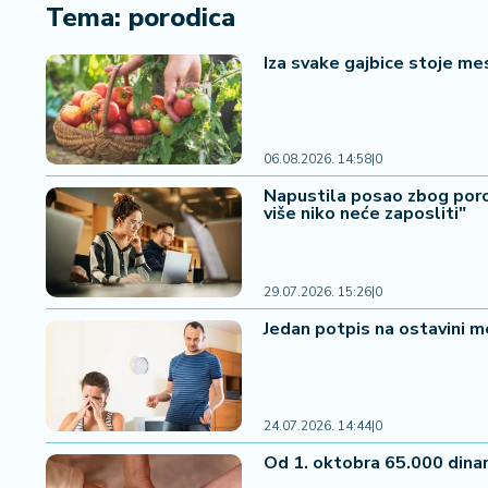
i
Tema: porodica
n
a
Iza svake gajbice stoje me
n
si
j
e
06.08.2026. 14:58
|
0
i
Napustila posao zbog poro
B
više niko neće zaposliti"
e
r
z
29.07.2026. 15:26
|
0
a
Jedan potpis na ostavini me
E
x
p
o
24.07.2026. 14:44
|
0
2
Od 1. oktobra 65.000 dina
0