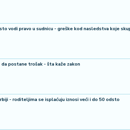
sto vodi pravo u sudnicu - greške kod nasledstva koje sku
 da postane trošak - šta kaže zakon
biji - roditeljima se isplaćuju iznosi veći i do 50 odsto