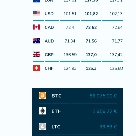
EUR
117,01
117,36
117,71
USD
101,51
101,82
102,13
CAD
72,4
72,62
72,84
AUD
71,34
71,56
71,77
GBP
136,59
137,0
137,42
CHF
124,93
125,3
125,68
BTC
56.075,00 €
ETH
1.656,22 €
LTC
39,83 €