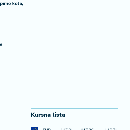
upimo kola,
je
Kursna lista