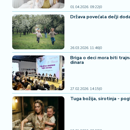
n
i
01.04.2026. 09:22
|
0
s
Država povećala dečji dod
a
n
i
T
26.03.2026. 11:46
|
0
u
Briga o deci mora biti traj
ri
dinara
z
a
m
27.02.2026. 14:15
|
0
K
Tuga božija, sirotinja - po
a
ri
j
e
r