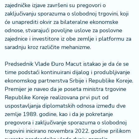
š
zajedničke izjave završeni su pregovori o
a
zaključivanju sporazuma o slobodnoj trgovini, koji
č
će unaprediti okvir za bilateralne ekonomske
N
odnose, stvarajući povoljne uslove za poslovne
e
zajednice i investitore iz obe zemlje i platformu za
k
saradnju kroz različite mehanizme.
r
e
Predsednik Vlade Đuro Macut istakao je da će se
t
n
time podstaći kontinuirani dijalog i produbljivanje
i
ekonomskog partnerstva Srbije i Republike Koreje.
n
Premijer je naveo da je poseta ministra trgovine
e
Republike Koreje realizovana prvi put od
uspostavljanja diplomatskih odnosa između dve
P
e
zemlje 1989. godine, kao i da je pokretanje
n
pregovora i zaključivanje sporazuma o slobodnoj
zi
trgovini inicirano novembra 2022. godine prilikom
o