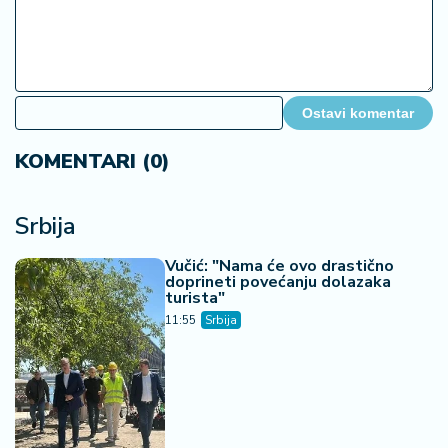
Ostavi komentar
KOMENTARI (0)
Srbija
Vučić: "Nama će ovo drastično
doprineti povećanju dolazaka
turista"
11:55
Srbija