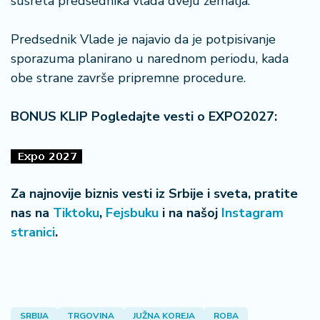
susreta predsednika vlada dveju zemalja.
n
i
s
Predsednik Vlade je najavio da je potpisivanje
a
sporazuma planirano u narednom periodu, kada
n
obe strane završe pripremne procedure.
i
BONUS KLIP Pogledajte vesti o EXPO2027:
T
u
ri
z
a
Za najnovije biznis vesti iz Srbije i sveta, pratite
m
nas na
Tiktoku
,
Fejsbuku
i na našoj
Instagram
stranici
.
K
a
ri
j
e
r
SRBIJA
TRGOVINA
JUŽNA KOREJA
ROBA