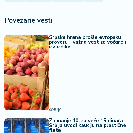
a
Povezane vesti
Srpska hrana prošla evropsku
proveru - važna vest za voćare i
izvoznike
08:54
|
0
Za manje 10, za veće 15 dinara -
Srbija uvodi kauciju na plastične
flaše