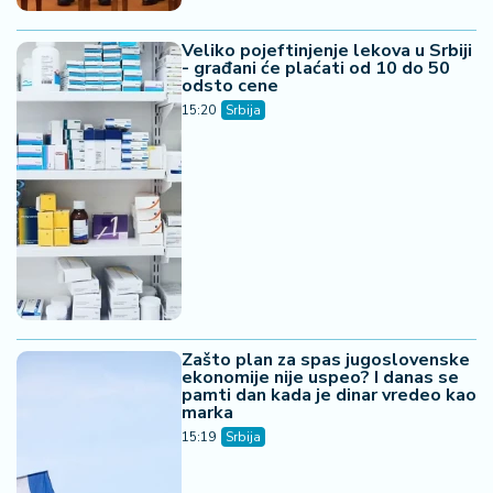
Veliko pojeftinjenje lekova u Srbiji
- građani će plaćati od 10 do 50
odsto cene
15:20
Srbija
Zašto plan za spas jugoslovenske
ekonomije nije uspeo? I danas se
pamti dan kada je dinar vredeo kao
marka
15:19
Srbija