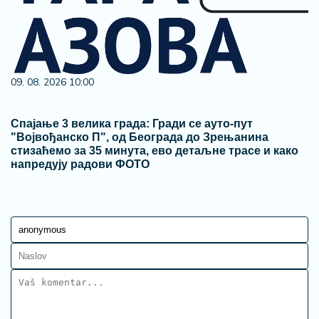
09. 08. 2026 10:00
Спајање 3 велика града: Гради се ауто-пут
"Војвођанско П", од Београда до Зрењанина
стизаћемо за 35 минута, ево детаљне трасе и како
напредују радови ФОТО