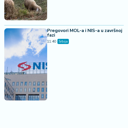
Pregovori MOL-a i NIS-a u završnoj
fazi
11:40
Srbija