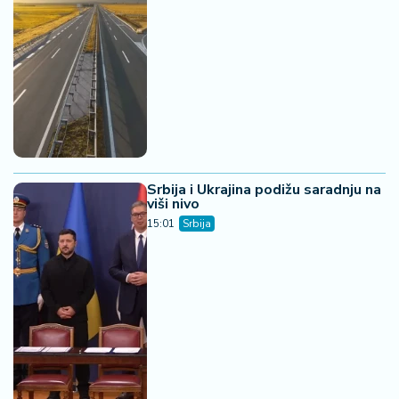
Srbija i Ukrajina podižu saradnju na
viši nivo
15:01
Srbija