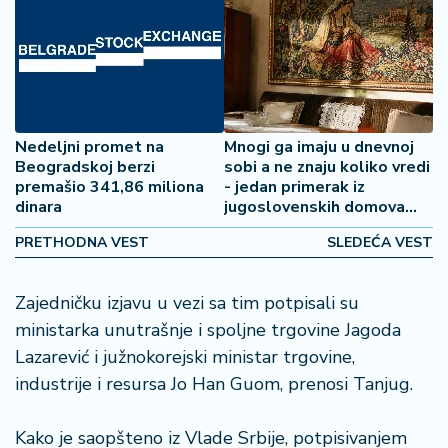
2
7
B
iz
L
Nedeljni promet na
Mnogi ga imaju u dnevnoj
if
Beogradskoj berzi
sobi a ne znaju koliko vredi
e
premašio 341,86 miliona
- jedan primerak iz
s
dinara
jugoslovenskih domova
t
prešao 1.000 evra
y
PRETHODNA VEST
SLEDEĆA VEST
l
e
Zajedničku izjavu u vezi sa tim potpisali su
ministarka unutrašnje i spoljne trgovine Jagoda
P
Lazarević i južnokorejski ministar trgovine,
o
t
industrije i resursa Jo Han Guom, prenosi Tanjug.
r
o
Kako je saopšteno iz Vlade Srbije, potpisivanjem