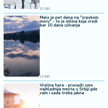
15:20
|
0
Malo je pet dana na "srpskom
moru" - to je milina koja vredi
bar 10 dana uživanja
13:26
|
0
Vrelina hara - pronašli smo
najhladnija mesta u Srbiji gde
vam i sada treba jakna