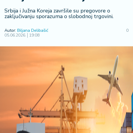
R
Srbija i Južna Koreja završile su pregovore o
e
zaključivanju sporazuma o slobodnoj trgovini.
g
i
Autor:
Biljana Delibašić
0
o
05.06.2026.
19:08
n
S
r
b
ij
a
S
v
e
t
F