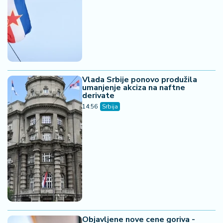
Vlada Srbije ponovo produžila
umanjenje akciza na naftne
derivate
14:56
Srbija
Objavljene nove cene goriva -