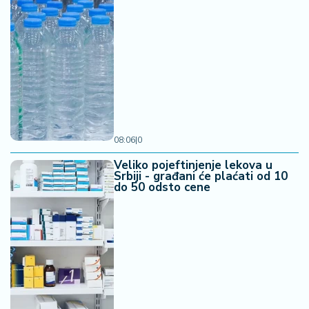
08:06
|
0
Veliko pojeftinjenje lekova u
Srbiji - građani će plaćati od 10
do 50 odsto cene