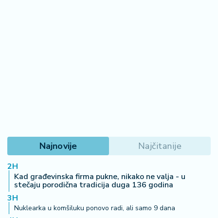
Najnovije
Najčitanije
2H
Kad građevinska firma pukne, nikako ne valja - u
stečaju porodična tradicija duga 136 godina
3H
Nuklearka u komšiluku ponovo radi, ali samo 9 dana