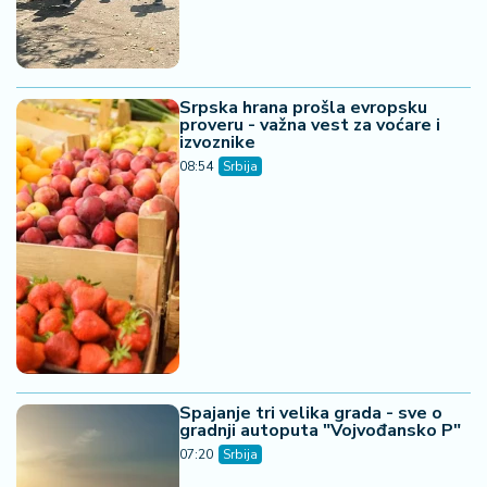
Srpska hrana prošla evropsku
proveru - važna vest za voćare i
izvoznike
08:54
Srbija
Spajanje tri velika grada - sve o
gradnji autoputa "Vojvođansko P"
07:20
Srbija