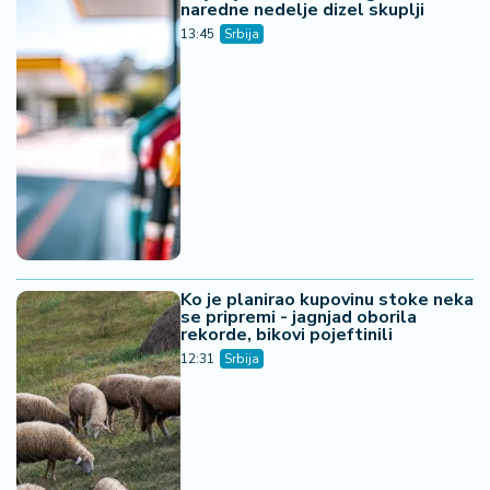
naredne nedelje dizel skuplji
13:45
Srbija
Ko je planirao kupovinu stoke neka
se pripremi - jagnjad oborila
rekorde, bikovi pojeftinili
12:31
Srbija