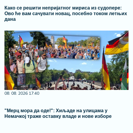
Како се решити непријатног мириса из судопере:
Ово ће вам сачувати новац, посебно током летњих
дана
08. 08. 2026 17:40
"Мерц мора да оде!": Хиљаде на улицама у
Немачкој траже оставку владе и нове изборе