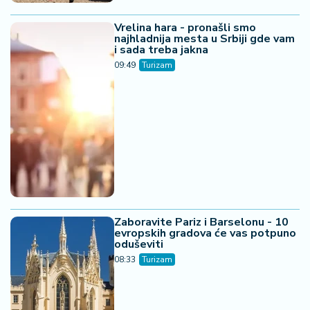
Vrelina hara - pronašli smo
najhladnija mesta u Srbiji gde vam
i sada treba jakna
09:49
Turizam
Zaboravite Pariz i Barselonu - 10
evropskih gradova će vas potpuno
oduševiti
08:33
Turizam