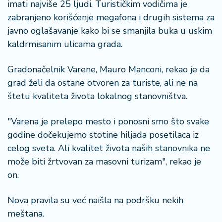
imati najviše 25 ljudi. Turističkim vodičima je
a
zabranjeno korišćenje megafona i drugih sistema za
javno oglašavanje kako bi se smanjila buka u uskim
kaldrmisanim ulicama grada.
Gradonačelnik Varene, Mauro Manconi, rekao je da
grad želi da ostane otvoren za turiste, ali ne na
štetu kvaliteta života lokalnog stanovništva.
"Varena je prelepo mesto i ponosni smo što svake
godine dočekujemo stotine hiljada posetilaca iz
celog sveta. Ali kvalitet života naših stanovnika ne
može biti žrtvovan za masovni turizam", rekao je
on.
Nova pravila su već naišla na podršku nekih
meštana.