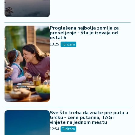
Proglašena najbolja zemlja za
preseljenje - šta je izdvaja od
ostalih
13:25
Turizam
Sve što treba da znate pre puta u
Grčku - cene putarina, TAG i
vinjete na jednom mestu
12:54
Turizam