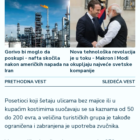
š
a
č
N
e
k
r
Gorivo bi moglo da
Nova tehnološka revolucija
e
poskupi - nafta skočila
je u toku - Makron i Modi
nakon američkih napada na
okupljaju najveće svetske
t
Iran
kompanije
n
i
PRETHODNA VEST
SLEDEĆA VEST
n
e
Posetioci koji šetaju ulicama bez majice ili u
P
kupaćim kostimima suočavaju se sa kaznama od 50
e
do 200 evra, a veličina turističkih grupa je takođe
n
ograničena i zabranjena je upotreba zvučnika.
zi
o