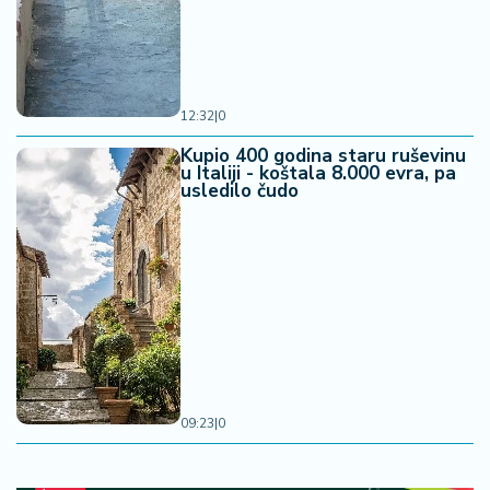
12:32
|
0
Kupio 400 godina staru ruševinu
u Italiji - koštala 8.000 evra, pa
usledilo čudo
09:23
|
0