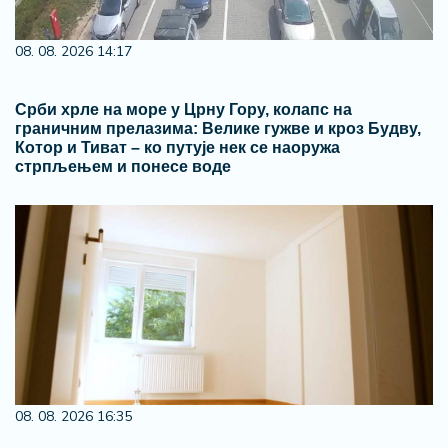
08. 08. 2026 14:17
Срби хрле на море у Црну Гору, колапс на
граничним прелазима: Велике гужве и кроз Будву,
Котор и Тиват – ко путује нек се наоружа
стрпљењем и понесе воде
08. 08. 2026 16:35