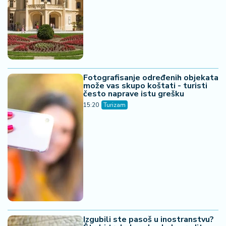
Fotografisanje određenih objekata
može vas skupo koštati - turisti
često naprave istu grešku
15:20
Turizam
Izgubili ste pasoš u inostranstvu?