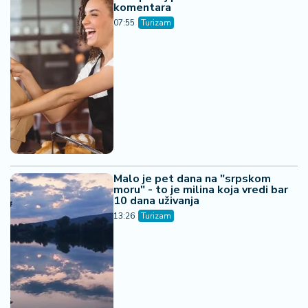
komentara
07:55
Turizam
Malo je pet dana na "srpskom
moru" - to je milina koja vredi bar
10 dana uživanja
13:26
Turizam