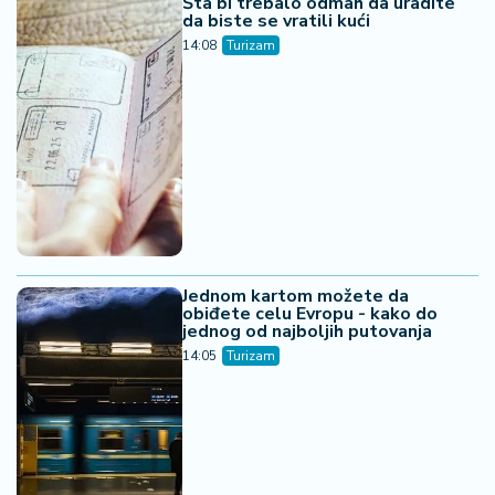
Šta bi trebalo odmah da uradite
da biste se vratili kući
14:08
Turizam
Jednom kartom možete da
obiđete celu Evropu - kako do
jednog od najboljih putovanja
14:05
Turizam