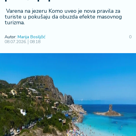
F
i
Varena na jezeru Komo uveo je nova pravila za
n
turiste u pokušaju da obuzda efekte masovnog
a
turizma.
n
si
Autor:
Marija Bosiljčić
0
j
08.07.2026.
08:18
e
i
B
e
r
z
a
E
x
p
o
2
0