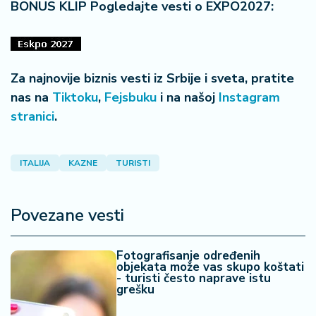
BONUS KLIP Pogledajte vesti o EXPO2027:
Za najnovije biznis vesti iz Srbije i sveta, pratite
nas na
Tiktoku
,
Fejsbuku
i na našoj
Instagram
stranici
.
ITALIJA
KAZNE
TURISTI
Povezane vesti
Fotografisanje određenih
objekata može vas skupo koštati
- turisti često naprave istu
grešku