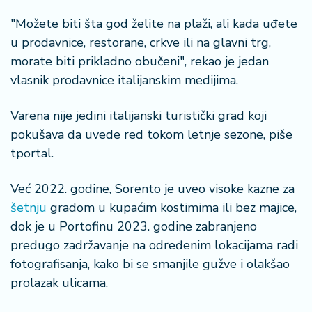
"Možete biti šta god želite na plaži, ali kada uđete
u prodavnice, restorane, crkve ili na glavni trg,
morate biti prikladno obučeni", rekao je jedan
vlasnik prodavnice italijanskim medijima.
Varena nije jedini italijanski turistički grad koji
pokušava da uvede red tokom letnje sezone, piše
tportal.
Već 2022. godine, Sorento je uveo visoke kazne za
šetnju
gradom u kupaćim kostimima ili bez majice,
dok je u Portofinu 2023. godine zabranjeno
predugo zadržavanje na određenim lokacijama radi
fotografisanja, kako bi se smanjile gužve i olakšao
prolazak ulicama.