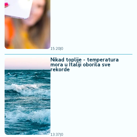
15:20
|
0
Nikad toplije - temperatura
mora u Italiji oborila sve
rekorde
13:37
|
0