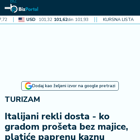
BIZ
USD
101,32
101,62
din
101,93
CAD
72,30
KURSNA LISTA
72,52
din
72,
N
aj
n
o
vi
je
B
Dodaj kao željeni izvor na google pretrazi
iz
i
TURIZAM
n
f
Italijani rekli dosta - ko
o
gradom prošeta bez majice,
platiće paprenu kaznu