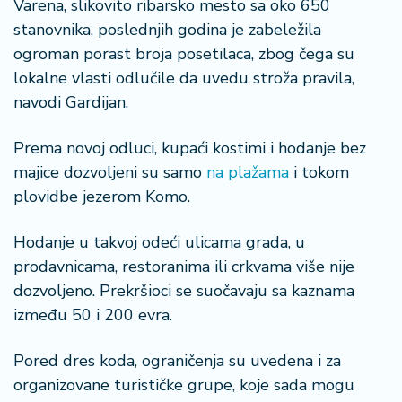
Varena, slikovito ribarsko mesto sa oko 650
n
i
stanovnika, poslednjih godina je zabeležila
s
ogroman porast broja posetilaca, zbog čega su
a
lokalne vlasti odlučile da uvedu stroža pravila,
n
navodi Gardijan.
i
Prema novoj odluci, kupaći kostimi i hodanje bez
T
majice dozvoljeni su samo
na plažama
i tokom
u
ri
plovidbe jezerom Komo.
z
a
Hodanje u takvoj odeći ulicama grada, u
m
prodavnicama, restoranima ili crkvama više nije
dozvoljeno. Prekršioci se suočavaju sa kaznama
K
između 50 i 200 evra.
a
ri
j
Pored dres koda, ograničenja su uvedena i za
e
organizovane turističke grupe, koje sada mogu
r