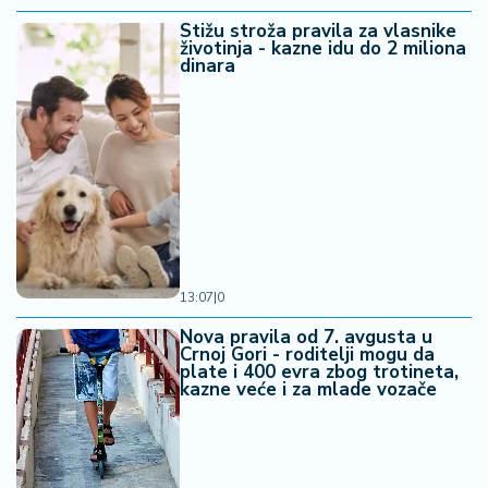
Stižu stroža pravila za vlasnike
životinja - kazne idu do 2 miliona
dinara
13:07
|
0
Nova pravila od 7. avgusta u
Crnoj Gori - roditelji mogu da
plate i 400 evra zbog trotineta,
kazne veće i za mlade vozače