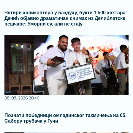
Четири хеликоптера у ваздуху, букти 1.500 хехтара:
Дачић објавио драматичан снимак из Делиблатске
пешчаре: Уморни су, али не стају
08. 08. 2026 20:40
Познати победници омладинског такмичења на 65.
Сабору трубача у Гучи