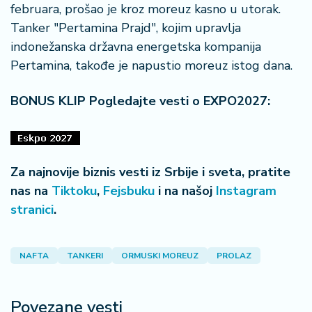
februara, prošao je kroz moreuz kasno u utorak.
Tanker "Pertamina Prajd", kojim upravlja
indonežanska državna energetska kompanija
Pertamina, takođe je napustio moreuz istog dana.
BONUS KLIP Pogledajte vesti o EXPO2027:
Za najnovije biznis vesti iz Srbije i sveta, pratite
nas na
Tiktoku
,
Fejsbuku
i na našoj
Instagram
stranici
.
NAFTA
TANKERI
ORMUSKI MOREUZ
PROLAZ
Povezane vesti