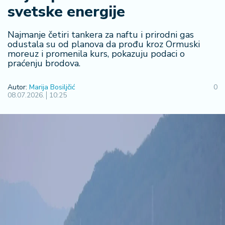
svetske energije
R
e
g
Najmanje četiri tankera za naftu i prirodni gas
i
odustala su od planova da prođu kroz Ormuski
moreuz i promenila kurs, pokazuju podaci o
o
praćenju brodova.
n
Autor:
Marija Bosiljčić
0
S
08.07.2026.
10:25
r
b
ij
a
S
v
e
t
F