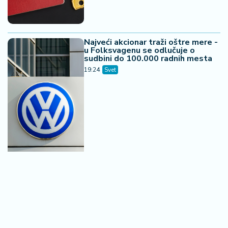
Najveći akcionar traži oštre mere -
u Folksvagenu se odlučuje o
sudbini do 100.000 radnih mesta
19:24
Svet
Britanci odobrili medijski posao
vredan 110 milijardi dolara - menja
se odnos snaga u svetu televizije i
filma
18:22
Svet