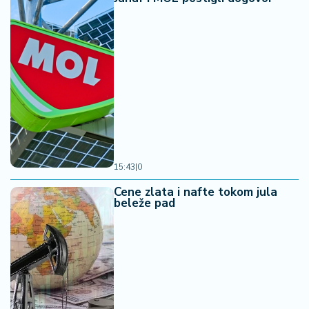
15:43
|
0
Cene zlata i nafte tokom jula
beleže pad