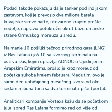
n
i
Podaci takođe pokazuju da je tanker pod indijskom
s
zastavom, koji je prevozio dva miliona barela
a
kuvajtske sirove nafte, utovarene krajem prošle
n
nedelje, napravio polukružni okret blizu omanske
i
strane Ormuskog moreuza u sredu.
T
u
Najmanje 16 pošiljki tečnog prirodnog gasa (LNG)
ri
iz Ras Lafana i još 10 sa izvoznog terminala na
z
ostrvu Das, kojim upravlja ADNOC u Ujedinjenim
a
Arapskim Emiratima, prošlo je kroz moreuz od
m
početka sukoba krajem februara. Međutim, ovo je
samo deo uobičajenog mesečnog izvoza od oko
K
a
sedam miliona tona sa dva terminala, piše tportal.
ri
j
Analitičari kompanije Vortexa kažu da se početkom
e
jula ispred Ras Lafana formirao red od više od
r