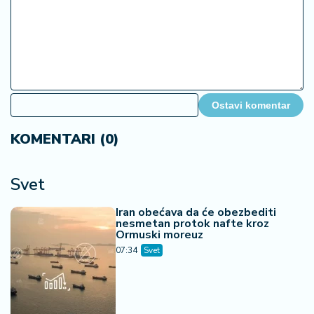
Ostavi komentar
KOMENTARI (0)
Svet
Iran obećava da će obezbediti
nesmetan protok nafte kroz
Ormuski moreuz
07:34
Svet