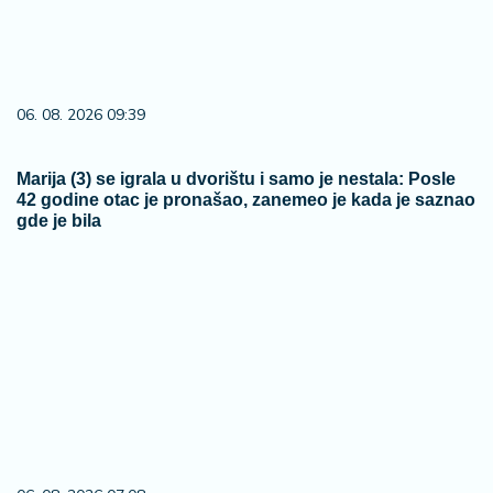
06. 08. 2026 09:39
Marija (3) se igrala u dvorištu i samo je nestala: Posle
42 godine otac je pronašao, zanemeo je kada je saznao
gde je bila