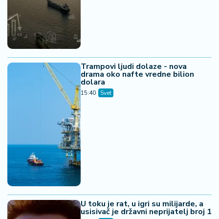
Trampovi ljudi dolaze - nova
drama oko nafte vredne bilion
dolara
15:40
Svet
U toku je rat, u igri su milijarde, a
usisivač je državni neprijatelj broj 1