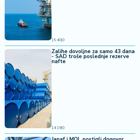
15:40
|
0
Zalihe dovoljne za samo 43 dana
- SAD troše poslednje rezerve
nafte
14:19
|
0
Janaf i MOL postigli dogovor