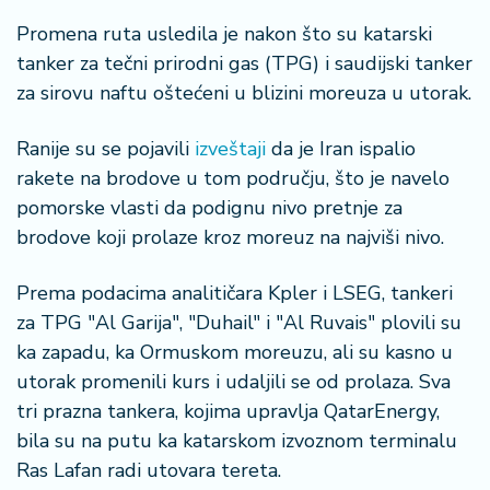
š
a
Promena ruta usledila je nakon što su katarski
č
tanker za tečni prirodni gas (TPG) i saudijski tanker
za sirovu naftu oštećeni u blizini moreuza u utorak.
N
e
Ranije su se pojavili
izveštaji
da je Iran ispalio
k
r
rakete na brodove u tom području, što je navelo
e
pomorske vlasti da podignu nivo pretnje za
t
brodove koji prolaze kroz moreuz na najviši nivo.
n
i
Prema podacima analitičara Kpler i LSEG, tankeri
n
e
za TPG "Al Garija", "Duhail" i "Al Ruvais" plovili su
ka zapadu, ka Ormuskom moreuzu, ali su kasno u
P
utorak promenili kurs i udaljili se od prolaza. Sva
e
tri prazna tankera, kojima upravlja QatarEnergy,
n
bila su na putu ka katarskom izvoznom terminalu
zi
Ras Lafan radi utovara tereta.
o