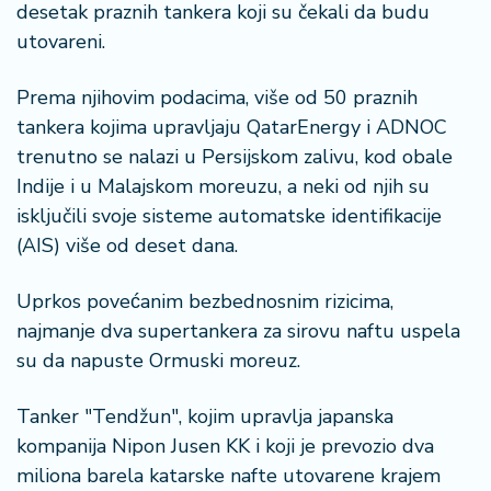
desetak praznih tankera koji su čekali da budu
a
utovareni.
Prema njihovim podacima, više od 50 praznih
tankera kojima upravljaju QatarEnergy i ADNOC
trenutno se nalazi u Persijskom zalivu, kod obale
Indije i u Malajskom moreuzu, a neki od njih su
isključili svoje sisteme automatske identifikacije
(AIS) više od deset dana.
Uprkos povećanim bezbednosnim rizicima,
najmanje dva supertankera za sirovu naftu uspela
su da napuste Ormuski moreuz.
Tanker "Tendžun", kojim upravlja japanska
kompanija Nipon Jusen KK i koji je prevozio dva
miliona barela katarske nafte utovarene krajem