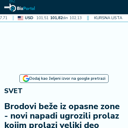
BIZ
USD
101,51
101,82
din
102,13
CAD
KURSNA LISTA
72,40
72,62
din
N
aj
n
o
vi
je
B
Dodaj kao željeni izvor na google pretrazi
i
z
SVET
i
n
Brodovi beže iz opasne zone
f
- novi napadi ugrozili prolaz
o
kojim prolazi veliki deo