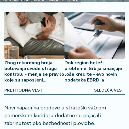
2
7
B
iz
L
if
e
s
Zbog rekordnog broja
Dok region beleži
t
bolovanja uvode strogu
probleme, Srbija smanjuje
y
kontrolu - menja se pravilo
loše kredite - evo novih
l
koje su zaposleni
podataka EBRD-a
e
godinama koristili
PRETHODNA VEST
SLEDEĆA VEST
P
o
Novi napadi na brodove u strateški važnom
t
pomorskom koridoru dodatno su pojačali
r
o
zabrinutost oko bezbednosti plovidbe.