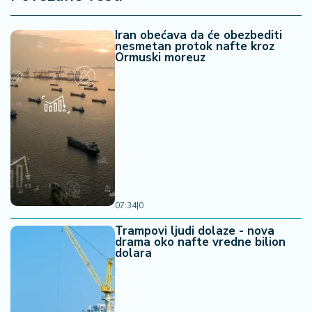
Iran obećava da će obezbediti
nesmetan protok nafte kroz
Ormuski moreuz
07:34
|
0
Trampovi ljudi dolaze - nova
drama oko nafte vredne bilion
dolara