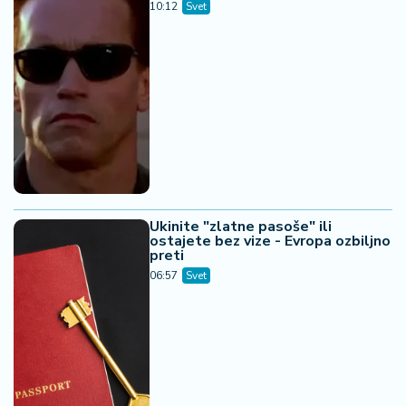
10:12
Svet
Ukinite "zlatne pasoše" ili
ostajete bez vize - Evropa ozbiljno
preti
06:57
Svet