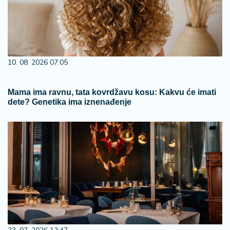
10. 08. 2026 07:05
Mama ima ravnu, tata kovrdžavu kosu: Kakvu će imati
dete? Genetika ima iznenađenje