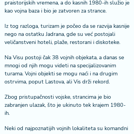
praistorijskih vremena, a do kasnih 1980-ih služio je
a
kao vojna baza i bio je zatvoren za strance.
Iz tog razloga, turizam je počeo da se razvija kasnije
nego na ostatku Jadrana, gde su već postojali
veličanstveni hoteli, plaže, restorani i diskoteke.
Na Visu postoji čak 38 vojnih objekata, a danas se
mnogi od njih mogu videti na specijalizovanim
turama. Vojni objekti se mogu naći i na drugim
ostrvima, poput Lastova, ali Vis drži rekord.
Zbog pristupačnosti vojske, strancima je bio
zabranjen ulazak, što je ukinuto tek krajem 1980-
ih.
Neki od najpoznatijih vojnih lokaliteta su komandni