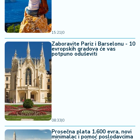
15:21
|
0
Zaboravite Pariz i Barselonu - 10
evropskih gradova će vas
potpuno oduševiti
08:33
|
0
Prosečna plata 1.600 evra, novi
minimalac i pomoć poslodavcima