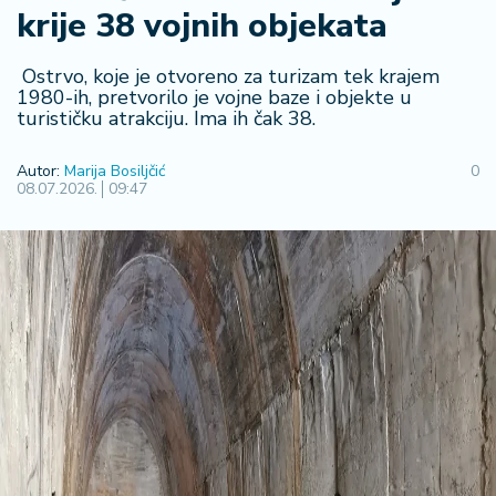
F
krije 38 vojnih objekata
i
n
a
Ostrvo, koje je otvoreno za turizam tek krajem
n
1980-ih, pretvorilo je vojne baze i objekte u
turističku atrakciju. Ima ih čak 38.
si
j
e
Autor:
Marija Bosiljčić
0
08.07.2026.
09:47
i
B
e
r
z
a
E
x
p
o
2
0