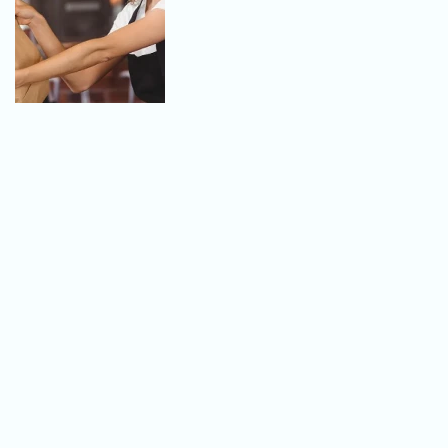
Malo je pet dana na "srpskom
moru" - to je milina koja vredi bar
10 dana uživanja
13:26
Turizam