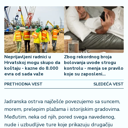
š
a
č
N
e
k
r
e
Neprijavljeni radnici u
Zbog rekordnog broja
t
Hrvatskoj mogu skupo da
bolovanja uvode strogu
n
koštaju - kazne do 8.000
kontrolu - menja se pravilo
i
evra od sada važe
koje su zaposleni
n
godinama koristili
e
PRETHODNA VEST
SLEDEĆA VEST
P
Jadranska ostrva najčešće povezujemo sa suncem,
e
morem, prelepim plažama i istorijskim gradovima.
n
Međutim, neka od njih, pored svega navedenog,
zi
o
nude i uzbudljive ture koje prikazuju drugačiju