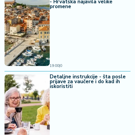
- Hrvatska najavila velike
promene
19:00
|
0
Detaljne instrukcije - šta posle
prijave za vaučere i do kad ih
iskoristiti