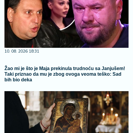
10. 08. 2026 18:31
Žao mi je što je Maja prekinula trudnoću sa Janjušem!
Taki priznao da mu je zbog ovoga veoma teško: Sad
bih bio deka