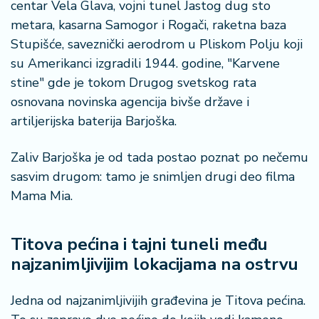
centar Vela Glava, vojni tunel Jastog dug sto
metara, kasarna Samogor i Rogači, raketna baza
Stupišće, saveznički aerodrom u Pliskom Polju koji
su Amerikanci izgradili 1944. godine, "Karvene
stine" gde je tokom Drugog svetskog rata
osnovana novinska agencija bivše države i
artiljerijska baterija Barjoška.
Zaliv Barjoška je od tada postao poznat po nečemu
sasvim drugom: tamo je snimljen drugi deo filma
Mama Mia.
Titova pećina i tajni tuneli među
najzanimljivijim lokacijama na ostrvu
Jedna od najzanimljivijih građevina je Titova pećina.