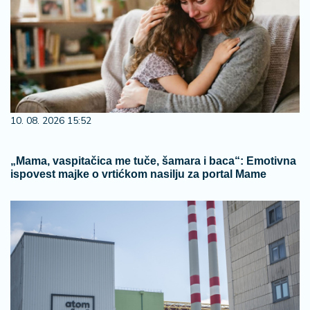
10. 08. 2026 15:52
„Mama, vaspitačica me tuče, šamara i baca“: Emotivna
ispovest majke o vrtićkom nasilju za portal Mame