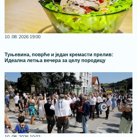
10. 08. 2026 19:00
Туњевина, поврће и један кремасти прелив:
Идеална летња вечера за целу породицу
10. 08. 2026 10:02