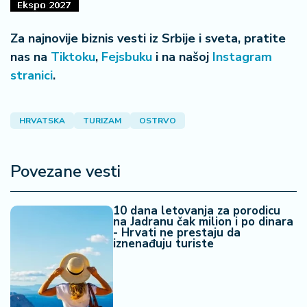
Za najnovije biznis vesti iz Srbije i sveta, pratite
nas na
Tiktoku
,
Fejsbuku
i na našoj
Instagram
stranici
.
HRVATSKA
TURIZAM
OSTRVO
Povezane vesti
10 dana letovanja za porodicu
na Jadranu čak milion i po dinara
- Hrvati ne prestaju da
iznenađuju turiste