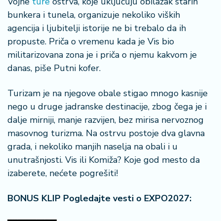
Vojne
ture
ostrva, koje uključuju obilazak starih
bunkera i tunela, organizuje nekoliko viških
agencija i ljubitelji istorije ne bi trebalo da ih
propuste. Priča o vremenu kada je Vis bio
militarizovana zona je i priča o njemu kakvom je
danas, piše Putni kofer.
Turizam je na njegove obale stigao mnogo kasnije
nego u druge jadranske destinacije, zbog čega je i
dalje mirniji, manje razvijen, bez mirisa nervoznog
masovnog turizma. Na ostrvu postoje dva glavna
grada, i nekoliko manjih naselja na obali i u
unutrašnjosti. Vis ili Komiža? Koje god mesto da
izaberete, nećete pogrešiti!
BONUS KLIP Pogledajte vesti o EXPO2027: