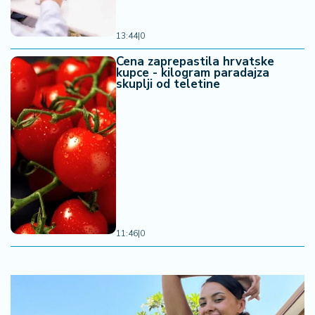
13:44
|
0
Cena zaprepastila hrvatske
kupce - kilogram paradajza
skuplji od teletine
11:46
|
0