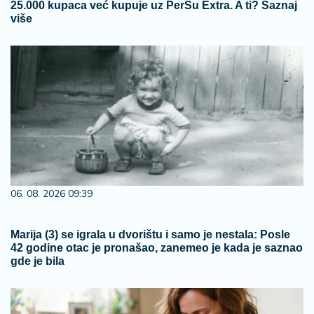
25.000 kupaca već kupuje uz PerSu Extra. A ti? Saznaj
više
06. 08. 2026 09:39
Marija (3) se igrala u dvorištu i samo je nestala: Posle
42 godine otac je pronašao, zanemeo je kada je saznao
gde je bila