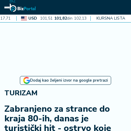
BIZ
USD
101,51
101,82
din
102,13
CAD
KURSNA LISTA
72,40
72,62
d
N
aj
n
o
vi
je
B
Dodaj kao željeni izvor na google pretrazi
iz
i
TURIZAM
n
f
Zabranjeno za strance do
o
kraja 80-ih, danas je
turistički hit - ostrvo koje