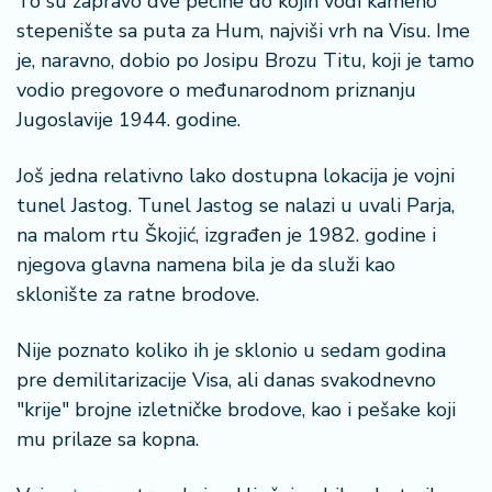
To su zapravo dve pećine do kojih vodi kameno
stepenište sa puta za Hum, najviši vrh na Visu. Ime
je, naravno, dobio po Josipu Brozu Titu, koji je tamo
vodio pregovore o međunarodnom priznanju
Jugoslavije 1944. godine.
Još jedna relativno lako dostupna lokacija je vojni
tunel Jastog. Tunel Jastog se nalazi u uvali Parja,
na malom rtu Škojić, izgrađen je 1982. godine i
njegova glavna namena bila je da služi kao
sklonište za ratne brodove.
Nije poznato koliko ih je sklonio u sedam godina
pre demilitarizacije Visa, ali danas svakodnevno
"krije" brojne izletničke brodove, kao i pešake koji
mu prilaze sa kopna.