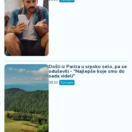
Došli iz Pariza u srpsko selo, pa se
oduševili - "Najlepše koje smo do
sada videli"
09:33
Turizam