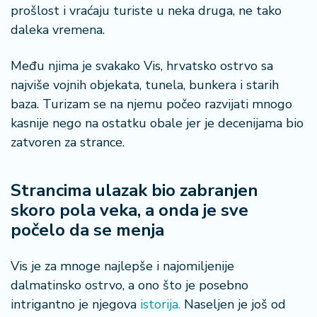
n
prošlost i vraćaju turiste u neka druga, ne tako
i
daleka vremena.
s
a
Među njima je svakako Vis, hrvatsko ostrvo sa
n
i
najviše vojnih objekata, tunela, bunkera i starih
baza. Turizam se na njemu počeo razvijati mnogo
T
kasnije nego na ostatku obale jer je decenijama bio
u
zatvoren za strance.
ri
z
a
Strancima ulazak bio zabranjen
m
skoro pola veka, a onda je sve
počelo da se menja
K
a
ri
Vis je za mnoge najlepše i najomiljenije
j
dalmatinsko ostrvo, a ono što je posebno
e
intrigantno je njegova
istorija.
Naseljen je još od
r