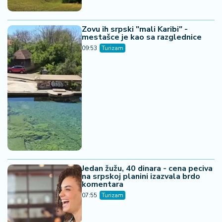
Zovu ih srpski "mali Karibi" -
mestašce je kao sa razglednice
09:53
Turizam
Jedan žužu, 40 dinara - cena peciva
na srpskoj planini izazvala brdo
komentara
07:55
Turizam