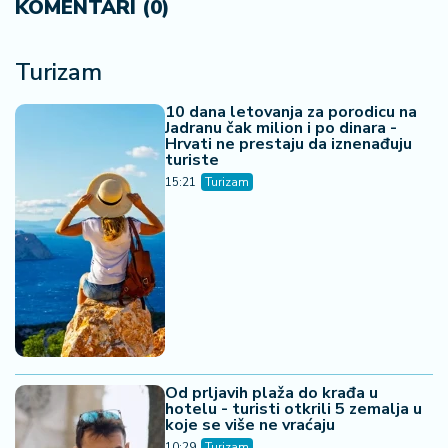
KOMENTARI (0)
Turizam
10 dana letovanja za porodicu na
Jadranu čak milion i po dinara -
Hrvati ne prestaju da iznenađuju
turiste
15:21
Turizam
Od prljavih plaža do krađa u
hotelu - turisti otkrili 5 zemalja u
koje se više ne vraćaju
10:29
Turizam