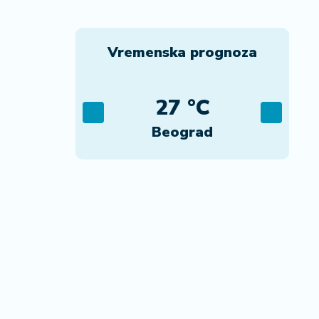
Vremenska prognoza
C
27 °C
ca
Beograd