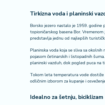
n
i
s
Tirkizna voda i planinski va
a
n
i
Borsko jezero nastalo je 1959. godine 
topioničarskog basena Bor. Vremenom j
T
predstavlja jednu od najlepših turistički
u
ri
Planinska voda koja se sliva sa okolnih
z
pojasom četinarskih i listopadnih šuma.
a
planinski vazduh, dok pogled puca na t
m
Tokom leta temperatura vode dostiže pr
K
a
odličnim izborom za kupanje i osveženje
ri
j
e
Idealno za šetnju, biciklizam
r