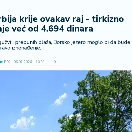
ija krije ovakav raj - tirkizno
nje već od 4.694 dinara
gužvi i prepunih plaža, Borsko jezero moglo bi da bude
ravo iznenađenje.
ić
B92
06.07.2026.
10:31
0