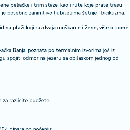
ne pešačke i trim staze, kao i rute koje prate trasu
e posebno zanimljivo ljubiteljima šetnje i biciklizma.
 zid na plaži koji razdvaja muškarce i žene, više o tome
22 °
ovačka Banja, poznata po termalnim izvorima još iz
Lozni
gu spojiti odmor na jezeru sa obilaskom jednog od
za različite budžete.
694 dinara po noćenju;