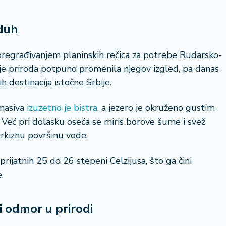
zduh
pregrađivanjem planinskih rečica za potrebe Rudarsko-
e priroda potpuno promenila njegov izgled, pa danas
h destinacija istočne Srbije.
 masiva
izuzetno je bistra
, a jezero je okruženo gustim
 Već pri dolasku oseća se miris borove šume i svež
irkiznu površinu vode.
ijatnih 25 do 26 stepeni Celzijusa, što ga čini
.
 i odmor u prirodi