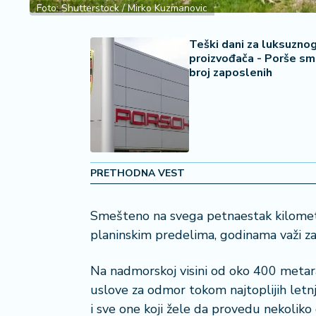
Foto: Shutterstock / Mirko Kuzmanovic
a
č
Teški dani za luksuzno
proizvođača - Porše sm
N
broj zaposlenih
e
k
r
e
t
n
i
PRETHODNA VEST
n
e
Smešteno na svega petnaestak kilomet
planinskim predelima, godinama važi za j
P
e
n
Na nadmorskoj visini od oko 400 metara
zi
uslove za odmor tokom najtoplijih letnji
o
i sve one koji žele da provedu nekoliko