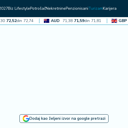
2027
Biz Lifestyle
Potrošač
Nekretnine
Penzionisani
Turizam
Karijera
2,52
din
72,74
AUD
71,38
71,59
din
71,81
GBP
136
Dodaj kao željeni izvor na google pretrazi