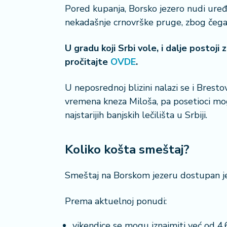
a
Pored kupanja, Borsko jezero nudi uređe
nekadašnje crnovrške pruge, zbog čega j
U gradu koji Srbi vole, i dalje postoji
pročitajte
OVDE
.
U neposrednoj blizini nalazi se i Brest
vremena kneza Miloša, pa posetioci mo
najstarijih banjskih lečilišta u Srbiji.
Koliko košta smeštaj?
Smeštaj na Borskom jezeru dostupan je 
Prema aktuelnoj ponudi:
vikendice se mogu iznajmiti već od 4.