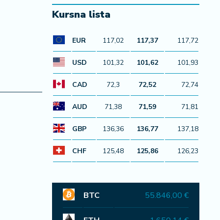
Kursna lista
EUR
117,02
117,37
117,72
USD
101,32
101,62
101,93
CAD
72,3
72,52
72,74
AUD
71,38
71,59
71,81
GBP
136,36
136,77
137,18
CHF
125,48
125,86
126,23
BTC
55.846,00 €