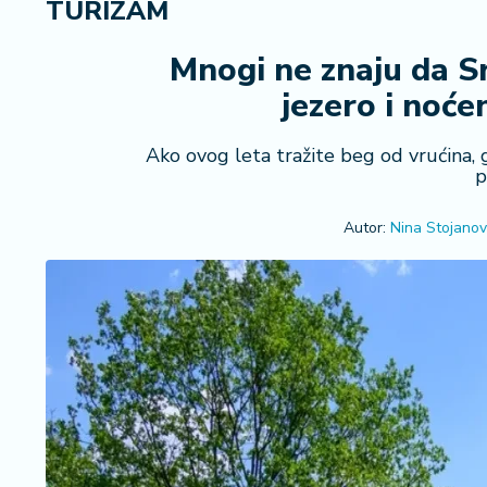
TURIZAM
i
n
a
Mnogi ne znaju da Srb
n
jezero i noće
si
j
e
Ako ovog leta tražite beg od vrućina, 
p
i
B
e
Autor:
Nina Stojanov
r
z
a
E
x
p
o
2
0