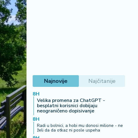
Najnovije
Najčitanije
8H
Velika promena za ChatGPT -
besplatni korisnici dobijaju
neograničeno dopisivanje
8H
Radi u bolnici, a hobi mu donosi milione - ne
želi da da otkaz ni posle uspeha