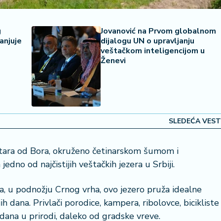
g
Jovanović na Prvom globalnom
anjuje
dijalogu UN o upravljanju
veštačkom inteligencijom u
Ženevi
SLEDEĆA VEST
ara od Bora, okruženo četinarskom šumom i
edno od najčistijih veštačkih jezera u Srbiji.
, u podnožju Crnog vrha, ovo jezero pruža idealne
h dana. Privlači porodice, kampera, ribolovce, bicikliste
 dana u prirodi, daleko od gradske vreve.