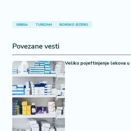
SRBIJA
TURIZAM
BORSKO JEZERO
Povezane vesti
Veliko pojeftinjenje lekova u