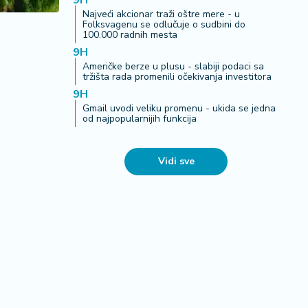
9H
Najveći akcionar traži oštre mere - u
Folksvagenu se odlučuje o sudbini do
100.000 radnih mesta
9H
Američke berze u plusu - slabiji podaci sa
tržišta rada promenili očekivanja investitora
9H
Gmail uvodi veliku promenu - ukida se jedna
od najpopularnijih funkcija
Vidi sve