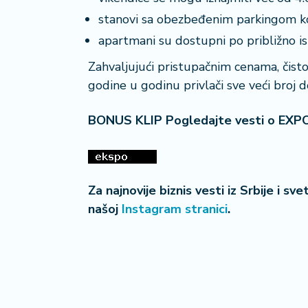
stanovi sa obezbeđenim parkingom ko
apartmani su dostupni po približno ist
Zahvaljujući pristupačnim cenama, čistoj 
godine u godinu privlači sve veći broj d
BONUS KLIP Pogledajte vesti o EXP
Za najnovije biznis vesti iz Srbije i sv
našoj
Instagram stranici
.