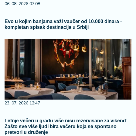
06. 08. 2026 07:08
Evo u kojim banjama važi vaučer od 10.000 dinara -
kompletan spisak destinacija u Srbiji
23. 07. 2026 12:47
Letnje večeri u gradu više nisu rezervisane za vikend:
Zašto sve više ljudi bira večeru koja se spontano
pretvori u druženje