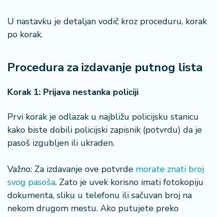
n
i
U nastavku je detaljan vodič kroz proceduru, korak
s
po korak.
a
n
i
Procedura za izdavanje putnog lista
T
Korak 1: Prijava nestanka policiji
u
ri
z
Prvi korak je odlazak u najbližu policijsku stanicu
a
kako biste dobili policijski zapisnik (potvrdu) da je
m
pasoš izgubljen ili ukraden.
K
Važno: Za izdavanje ove potvrde
morate znati broj
a
ri
svog pasoša
. Zato je uvek korisno imati fotokopiju
j
dokumenta, sliku u telefonu ili sačuvan broj na
e
nekom drugom mestu. Ako putujete preko
r