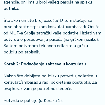
agencije, oni imaju broj vašeg pasoša na spisku
a
putnika.
Šta ako nemate broj pasoša? U tom slučaju se
prvo obratite srpskom konzulatu/ambasadi. Oni će
od MUP-a Srbije zatražiti vaše podatke i izdati vam
potvrdu o posedovanju pasoša (na grčkom jeziku).
Sa tom potvrdom tek onda odlazite u grčku
policiju po zapisnik.
Korak 2: Podnošenje zahteva u konzulatu
Nakon što dobijete policijsku potvrdu, odlazite u
konzulat/ambasadu radi pokretanja postupka. Za
ovaj korak vam je potrebno sledeće:
Potvrda iz policije (iz Koraka 1).