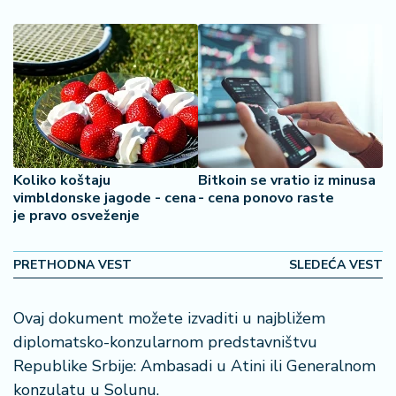
š
a
č
N
e
k
r
e
Koliko koštaju
Bitkoin se vratio iz minusa
t
vimbldonske jagode - cena
- cena ponovo raste
n
je pravo osveženje
i
n
e
PRETHODNA VEST
SLEDEĆA VEST
P
Ovaj dokument možete izvaditi u najbližem
e
diplomatsko-konzularnom predstavništvu
n
zi
Republike Srbije: Ambasadi u Atini ili Generalnom
o
konzulatu u Solunu.