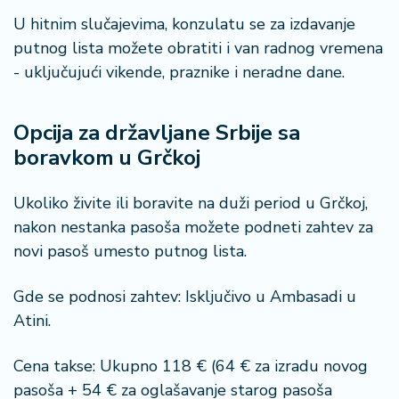
U hitnim slučajevima, konzulatu se za izdavanje
putnog lista možete obratiti i van radnog vremena
- uključujući vikende, praznike i neradne dane.
Opcija za državljane Srbije sa
boravkom u Grčkoj
Ukoliko živite ili boravite na duži period u Grčkoj,
nakon nestanka pasoša možete podneti zahtev za
novi pasoš umesto putnog lista.
Gde se podnosi zahtev: Isključivo u Ambasadi u
Atini.
Cena takse: Ukupno 118 € (64 € za izradu novog
pasoša + 54 € za oglašavanje starog pasoša