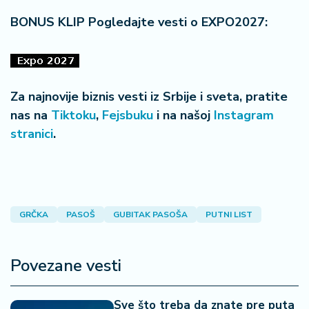
BONUS KLIP Pogledajte vesti o EXPO2027:
Za najnovije biznis vesti iz Srbije i sveta, pratite
nas na
Tiktoku
,
Fejsbuku
i na našoj
Instagram
stranici
.
GRČKA
PASOŠ
GUBITAK PASOŠA
PUTNI LIST
Povezane vesti
Sve što treba da znate pre puta