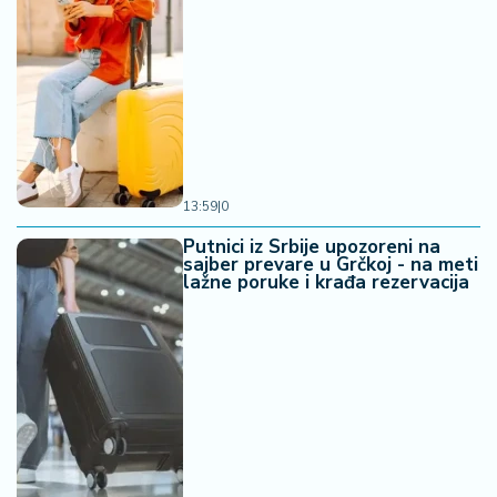
13:59
|
0
Putnici iz Srbije upozoreni na
sajber prevare u Grčkoj - na meti
lažne poruke i krađa rezervacija