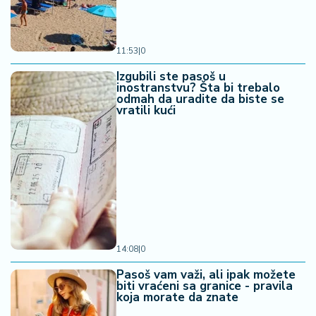
11:53
|
0
Izgubili ste pasoš u
inostranstvu? Šta bi trebalo
odmah da uradite da biste se
vratili kući
14:08
|
0
Pasoš vam važi, ali ipak možete
biti vraćeni sa granice - pravila
koja morate da znate