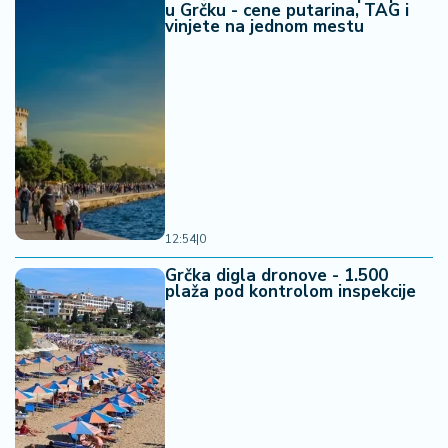
u Grčku - cene putarina, TAG i
vinjete na jednom mestu
12:54
|
0
Grčka digla dronove - 1.500
plaža pod kontrolom inspekcije