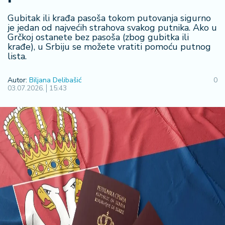
F
i
Gubitak ili krađa pasoša tokom putovanja sigurno
n
je jedan od najvećih strahova svakog putnika. Ako u
a
Grčkoj ostanete bez pasoša (zbog gubitka ili
n
krađe), u Srbiju se možete vratiti pomoću putnog
si
lista.
j
e
Autor:
Biljana Delibašić
0
i
03.07.2026.
15:43
B
e
r
z
a
E
x
p
o
2
0