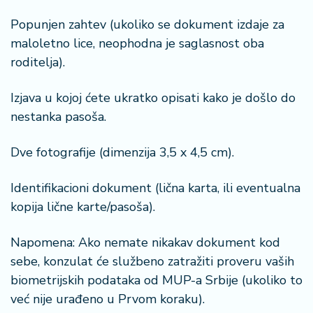
Popunjen zahtev (ukoliko se dokument izdaje za
maloletno lice, neophodna je saglasnost oba
roditelja).
Izjava u kojoj ćete ukratko opisati kako je došlo do
nestanka pasoša.
Dve fotografije (dimenzija 3,5 x 4,5 cm).
Identifikacioni dokument (lična karta, ili eventualna
kopija lične karte/pasoša).
Napomena: Ako nemate nikakav dokument kod
sebe, konzulat će službeno zatražiti proveru vaših
biometrijskih podataka od MUP-a Srbije (ukoliko to
već nije urađeno u Prvom koraku).