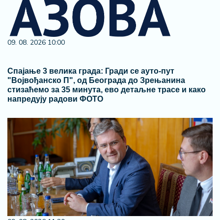
09. 08. 2026 10:00
Спајање 3 велика града: Гради се ауто-пут
"Војвођанско П", од Београда до Зрењанина
стизаћемо за 35 минута, ево детаљне трасе и како
напредују радови ФОТО