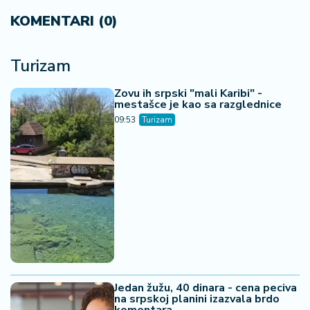
KOMENTARI (0)
Turizam
Zovu ih srpski "mali Karibi" -
mestašce je kao sa razglednice
09:53
Turizam
Jedan žužu, 40 dinara - cena peciva
na srpskoj planini izazvala brdo