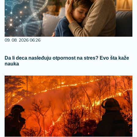
09. 08. 2026 06:26
Da li deca nasleđuju otpornost na stres? Evo šta kaže
nauka