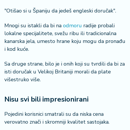
"Otišao si u Španiju da jedeš engleski doručak".
Mnogi su istakli da bi na
odmoru
radije probali
lokalne specijalitete, svežu ribu ili tradicionalna
kanarska jela, umesto hrane koju mogu da pronađu
i kod kuće.
Sa druge strane, bilo je i onih koji su tvrdili da bi za
isti doručak u Velikoj Britaniji morali da plate
višestruko više.
Nisu svi bili impresionirani
Pojedini korisnici smatrali su da niska cena
verovatno znači i skromniji kvalitet sastojaka.