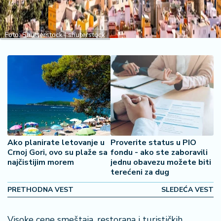
š
a
č
Foto: Shutterstock | shuterstock
N
e
k
r
e
t
n
i
n
Ako planirate letovanje u
Proverite status u PIO
e
Crnoj Gori, ovo su plaže sa
fondu - ako ste zaboravili
najčistijim morem
jednu obavezu možete biti
P
terećeni za dug
e
PRETHODNA VEST
SLEDEĆA VEST
n
zi
o
Visoke cene smeštaja, restorana i turističkih