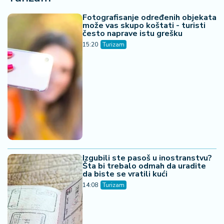
Fotografisanje određenih objekata
može vas skupo koštati - turisti
često naprave istu grešku
15:20
Turizam
Izgubili ste pasoš u inostranstvu?
Šta bi trebalo odmah da uradite
da biste se vratili kući
14:08
Turizam