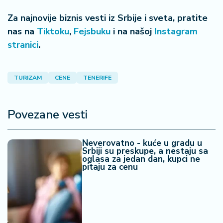
Za najnovije biznis vesti iz Srbije i sveta, pratite
nas na
Tiktoku
,
Fejsbuku
i na našoj
Instagram
stranici
.
TURIZAM
CENE
TENERIFE
Povezane vesti
Neverovatno - kuće u gradu u
Srbiji su preskupe, a nestaju sa
oglasa za jedan dan, kupci ne
pitaju za cenu