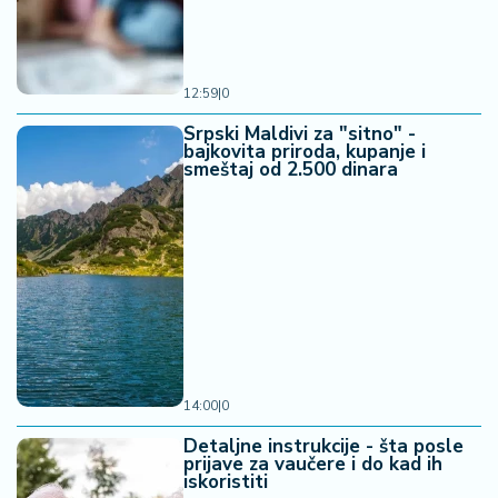
12:59
|
0
Srpski Maldivi za "sitno" -
bajkovita priroda, kupanje i
smeštaj od 2.500 dinara
14:00
|
0
Detaljne instrukcije - šta posle
prijave za vaučere i do kad ih
iskoristiti