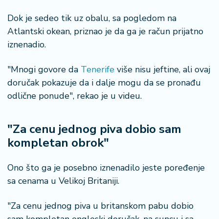
a
Dok je sedeo tik uz obalu, sa pogledom na
Atlantski okean, priznao je da ga je račun prijatno
iznenadio.
"Mnogi govore da
Tenerife
više nisu jeftine, ali ovaj
doručak pokazuje da i dalje mogu da se pronađu
odlične ponude", rekao je u videu.
"Za cenu jednog piva dobio sam
kompletan obrok"
Ono što ga je posebno iznenadilo jeste poređenje
sa cenama u Velikoj Britaniji.
"Za cenu jednog piva u britanskom pabu dobio