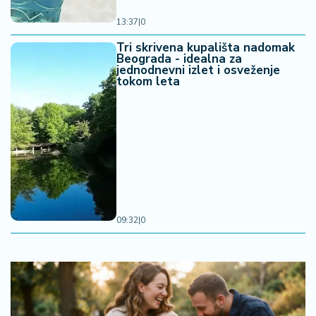
13:37
|
0
Tri skrivena kupališta nadomak
Beograda - idealna za
jednodnevni izlet i osveženje
tokom leta
09:32
|
0