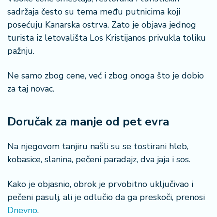
n
sadržaja često su tema među putnicima koji
i
posećuju Kanarska ostrva. Zato je objava jednog
s
a
turista iz letovališta Los Kristijanos privukla toliku
n
pažnju.
i
Ne samo zbog cene, već i zbog onoga što je dobio
T
za taj novac.
u
ri
z
Doručak za manje od pet evra
a
m
Na njegovom tanjiru našli su se tostirani hleb,
kobasice, slanina, pečeni paradajz, dva jaja i sos.
K
a
ri
Kako je objasnio, obrok je prvobitno uključivao i
j
pečeni pasulj, ali je odlučio da ga preskoči, prenosi
e
Dnevno
.
r