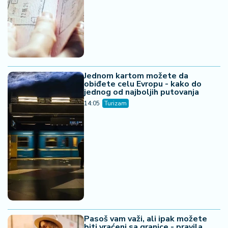
Jednom kartom možete da
obiđete celu Evropu - kako do
jednog od najboljih putovanja
14:05
Turizam
Pasoš vam važi, ali ipak možete
biti vraćeni sa granice - pravila