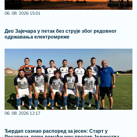
06. 08. 2026 15:01
Део Зајечара у петак без струје због редовног
одржавања електромреже
06. 08. 2026 12:17
Ђердап сазнао распоред за јесен: Старт у
Ресавици, први домаћи меч против Јединства