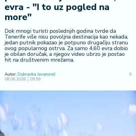
F
evra - "I to uz pogled na
i
n
more"
a
n
Dok mnogi turisti poslednjih godina tvrde da
si
Tenerife više nisu povoljna destinacija kao nekada,
j
jedan putnik pokazao je potpuno drugačiju stranu
e
ovog popularnog ostrva. Za samo 4,60 evra dobio
i
je obilan doručak, a njegov video ubrzo je postao
B
hit na društvenim mrežama.
e
r
Autor:
Dubravka Jovanović
0
z
08.06.2026.
09:59
a
E
x
p
o
2
0