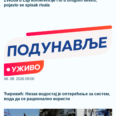
Zvezda u Ligi konferencije i to u drugom šeširu,
pojavio se spisak rivala
06. 08. 2026 09:00
Ћировић: Низак водостај је оптерећење за систем,
вода да се рационално користи