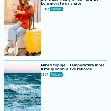
koja morate da znate
13:59
Turizam
Nikad toplije - temperatura mora
u Italiji oborila sve rekorde
13:37
Turizam