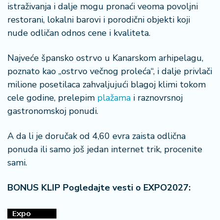
istraživanja i dalje mogu pronaći veoma povoljni
restorani, lokalni barovi i porodični objekti koji
nude odličan odnos cene i kvaliteta.
Najveće špansko ostrvo u Kanarskom arhipelagu,
poznato kao „ostrvo večnog proleća“, i dalje privlači
milione posetilaca zahvaljujući blagoj klimi tokom
cele godine, prelepim
plažama
i raznovrsnoj
gastronomskoj ponudi.
A da li je doručak od 4,60 evra zaista odlična
ponuda ili samo još jedan internet trik, procenite
sami.
BONUS KLIP Pogledajte vesti o EXPO2027: