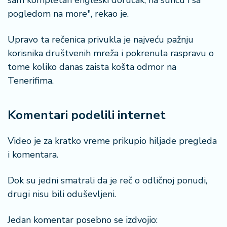
sam kompletan engleski doručak, na suncu i sa
pogledom na more", rekao je.
Upravo ta rečenica privukla je najveću pažnju
korisnika društvenih mreža i pokrenula raspravu o
tome koliko danas zaista košta odmor na
Tenerifima.
Komentari podelili internet
Video je za kratko vreme prikupio hiljade pregleda
i komentara.
Dok su jedni smatrali da je reč o odličnoj ponudi,
drugi nisu bili oduševljeni.
Jedan komentar posebno se izdvojio: