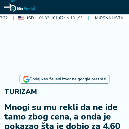
BIZ
USD
101,32
101,62
din
101,93
CAD
KURSNA LISTA
72,30
72,52
din
7
N
aj
n
o
vi
je
B
Dodaj kao željeni izvor na google pretrazi
iz
i
TURIZAM
n
f
Mnogi su mu rekli da ne ide
o
tamo zbog cena, a onda je
pokazao šta je dobio za 4,60