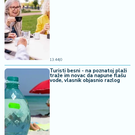
13:44
|
0
Turisti besni - na poznatoj plaži
traže im novac da napune flašu
vode, vlasnik objasnio razlog