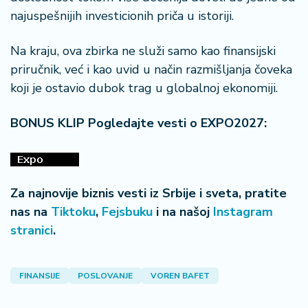
najuspešnijih investicionih priča u istoriji.
Na kraju, ova zbirka ne služi samo kao finansijski
priručnik, već i kao uvid u način razmišljanja čoveka
koji je ostavio dubok trag u globalnoj ekonomiji.
BONUS KLIP Pogledajte vesti o EXPO2027:
Za najnovije biznis vesti iz Srbije i sveta, pratite
nas na
Tiktoku
,
Fejsbuku
i na našoj
Instagram
stranici
.
FINANSIJE
POSLOVANJE
VOREN BAFET