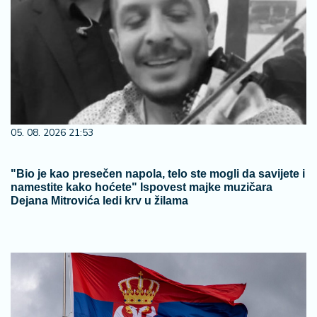
05. 08. 2026 21:53
"Bio je kao presečen napola, telo ste mogli da savijete i
namestite kako hoćete" Ispovest majke muzičara
Dejana Mitrovića ledi krv u žilama