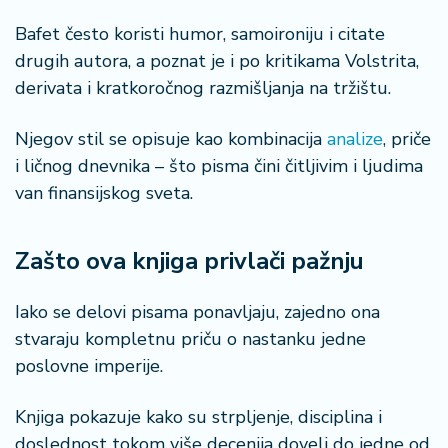
Bafet često koristi humor, samoironiju i citate
drugih autora, a poznat je i po kritikama Volstrita,
derivata i kratkoročnog razmišljanja na tržištu.
Njegov stil se opisuje kao kombinacija
analize
, priče
i ličnog dnevnika – što pisma čini čitljivim i ljudima
van finansijskog sveta.
Zašto ova knjiga privlači pažnju
Iako se delovi pisama ponavljaju, zajedno ona
stvaraju kompletnu priču o nastanku jedne
poslovne imperije.
Knjiga pokazuje kako su strpljenje, disciplina i
doslednost tokom više decenija doveli do jedne od