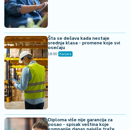
Šta se dešava kada nestaje
srednja klasa - promene koje svi
osećaju
18:00
Karijera
Diploma više nije garancija za
posao - spisak veština koje
kompanije danas najviše traže