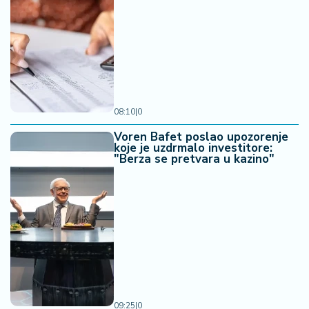
08:10
|
0
Voren Bafet poslao upozorenje
koje je uzdrmalo investitore:
"Berza se pretvara u kazino"
09:25
|
0