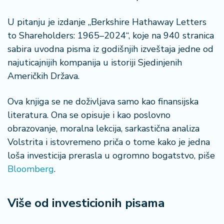
n
i
U pitanju je izdanje „Berkshire Hathaway Letters
s
to Shareholders: 1965–2024“, koje na 940 stranica
a
n
sabira uvodna pisma iz godišnjih izveštaja jedne od
i
najuticajnijih kompanija u istoriji Sjedinjenih
Američkih Država.
T
u
Ova knjiga se ne doživljava samo kao finansijska
ri
literatura. Ona se opisuje i kao poslovno
z
obrazovanje, moralna lekcija, sarkastična analiza
a
m
Volstrita i istovremeno priča o tome kako je jedna
loša investicija prerasla u ogromno bogatstvo, piše
K
Bloomberg
.
a
ri
j
Više od investicionih pisama
e
r