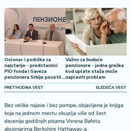
š
a
č
N
e
k
r
e
Oslonac i podrška za
Važno za buduće
t
najstarije - predstavnici
penzionere - jedna greška
n
PIO fonda i Saveza
kod uplate staža može
i
penzionera Srbije posetili
napraviti problem
n
Mladenovac
e
PRETHODNA VEST
SLEDEĆA VEST
P
Bez velike najave i bez pompe, objavljena je knjiga
e
koja na jednom mestu okuplja više od šest
n
zi
decenija godišnjih pisama Vorena Bafeta
o
akcionarima Berkshire Hathaway-a.