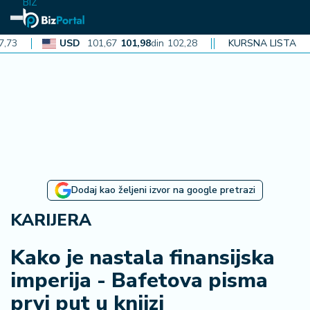
BIZ
USD
101,67
101,98
din
102,28
CAD
KURSNA LISTA
72,38
72,60
din
72
N
aj
n
o
vi
je
B
Dodaj kao željeni izvor na google pretrazi
iz
i
KARIJERA
n
f
Kako je nastala finansijska
o
imperija - Bafetova pisma
prvi put u knjizi