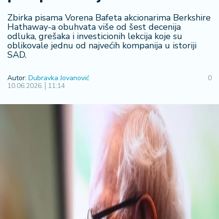
F
i
Zbirka pisama Vorena Bafeta akcionarima Berkshire
n
Hathaway-a obuhvata više od šest decenija
a
odluka, grešaka i investicionih lekcija koje su
n
oblikovale jednu od najvećih kompanija u istoriji
si
SAD.
j
e
Autor:
Dubravka Jovanović
0
i
10.06.2026.
11:14
B
e
r
z
a
E
x
p
o
2
0