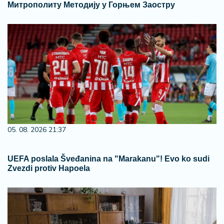
Митрополиту Методију у Горњем Заостру
05. 08. 2026 21:37
UEFA poslala Šveđanina na "Marakanu"! Evo ko sudi
Zvezdi protiv Hapoela