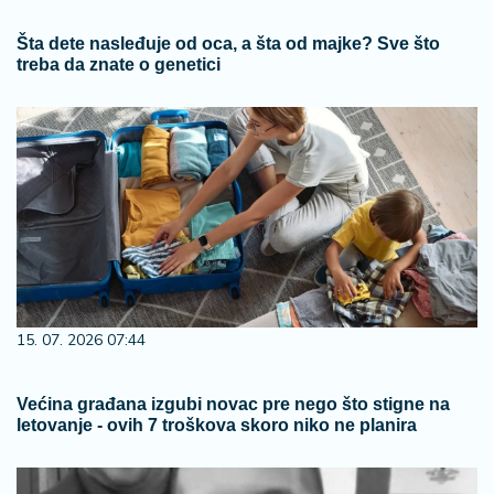
Šta dete nasleđuje od oca, a šta od majke? Sve što
treba da znate o genetici
15. 07. 2026 07:44
Većina građana izgubi novac pre nego što stigne na
letovanje - ovih 7 troškova skoro niko ne planira