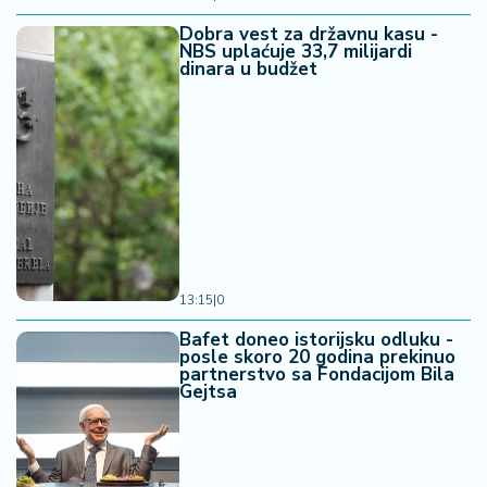
Dobra vest za državnu kasu -
NBS uplaćuje 33,7 milijardi
dinara u budžet
13:15
|
0
Bafet doneo istorijsku odluku -
posle skoro 20 godina prekinuo
partnerstvo sa Fondacijom Bila
Gejtsa