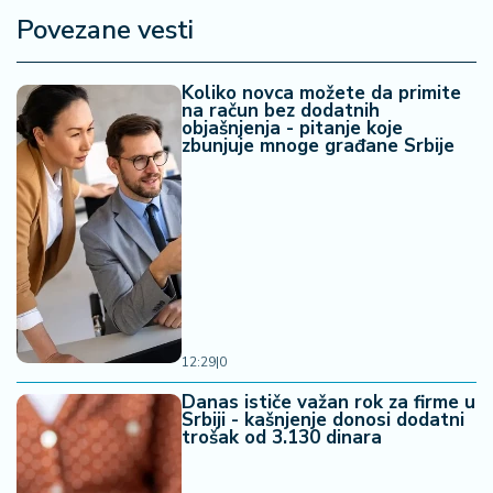
Povezane vesti
Koliko novca možete da primite
na račun bez dodatnih
objašnjenja - pitanje koje
zbunjuje mnoge građane Srbije
12:29
|
0
Danas ističe važan rok za firme u
Srbiji - kašnjenje donosi dodatni
trošak od 3.130 dinara