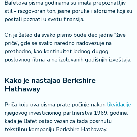
Bafetova pisma godinama su imala prepoznatljiv
a
stil - razgovoran ton, jasne poruke i aforizme koji su
postali poznati u svetu finansija.
On je želeo da svako pismo bude deo jedne “žive
priče”, gde se svako naredno nadovezuje na
prethodno, kao kontinuitet jednog dugog
poslovnog filma, a ne izolovanih godišnjih izveštaja.
Kako je nastajao Berkshire
Hathaway
Priča koju ova pisma prate počinje nakon
likvidacije
njegovog investicionog partnerstva 1969. godine,
kada je Bafet ostao vezan za tada posrnulu
tekstilnu kompaniju Berkshire Hathaway.