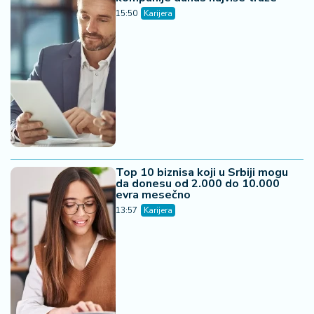
15:50
Karijera
Top 10 biznisa koji u Srbiji mogu
da donesu od 2.000 do 10.000
evra mesečno
13:57
Karijera