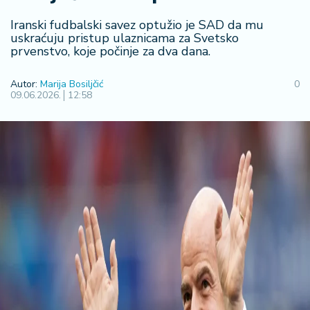
F
i
Iranski fudbalski savez optužio je SAD da mu
n
uskraćuju pristup ulaznicama za Svetsko
a
prvenstvo, koje počinje za dva dana.
n
si
Autor:
Marija Bosiljčić
0
j
09.06.2026.
12:58
e
i
B
e
r
z
a
E
x
p
o
2
0