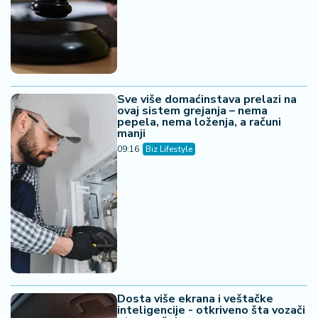
Sve više domaćinstava prelazi na
ovaj sistem grejanja – nema
pepela, nema loženja, a računi
manji
09:16
Biz Lifestyle
Dosta više ekrana i veštačke
inteligencije - otkriveno šta vozači