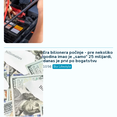
Era bilionera počinje - pre nekoliko
godina imao je „samo“ 25 milijardi,
danas je prvi po bogatstvu
10:56
Biz Lifestyle