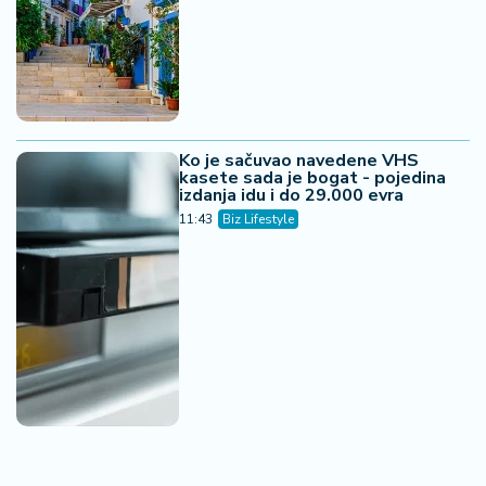
Ko je sačuvao navedene VHS
kasete sada je bogat - pojedina
izdanja idu i do 29.000 evra
11:43
Biz Lifestyle