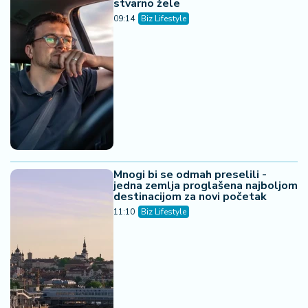
stvarno žele
09:14
Biz Lifestyle
Mnogi bi se odmah preselili -
jedna zemlja proglašena najboljom
destinacijom za novi početak
11:10
Biz Lifestyle