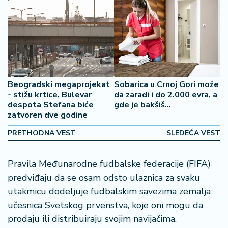
o
š
a
č
N
e
k
Beogradski megaprojekat
Sobarica u Crnoj Gori može
r
- stižu krtice, Bulevar
da zaradi i do 2.000 evra, a
despota Stefana biće
gde je bakšiš...
e
zatvoren dve godine
t
n
PRETHODNA VEST
SLEDEĆA VEST
i
n
e
Pravila Međunarodne fudbalske federacije (FIFA)
predviđaju da se osam odsto ulaznica za svaku
P
utakmicu dodeljuje fudbalskim savezima zemalja
e
učesnica Svetskog prvenstva, koje oni mogu da
n
prodaju ili distribuiraju svojim navijačima.
zi