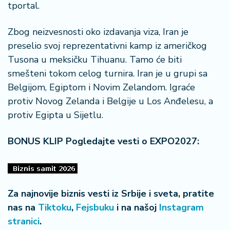
tportal.
r
a
Zbog neizvesnosti oko izdavanja viza, Iran je
preselio svoj reprezentativni kamp iz američkog
Tusona u meksičku Tihuanu. Tamo će biti
smešteni tokom celog turnira. Iran je u grupi sa
Belgijom, Egiptom i Novim Zelandom. Igraće
protiv Novog Zelanda i Belgije u Los Anđelesu, a
protiv Egipta u Sijetlu.
BONUS KLIP Pogledajte vesti o EXPO2027:
Za najnovije biznis vesti iz Srbije i sveta, pratite
nas na
Tiktoku
,
Fejsbuku
i na našoj
Instagram
stranici
.