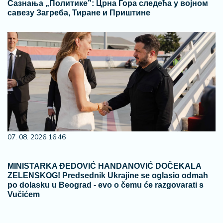
Сазнања „Политике”: Црна Гора следећа у војном
савезу Загреба, Тиране и Приштине
07. 08. 2026 16:46
MINISTARKA ĐEDOVIĆ HANDANOVIĆ DOČEKALA
ZELENSKOG! Predsednik Ukrajine se oglasio odmah
po dolasku u Beograd - evo o čemu će razgovarati s
Vučićem