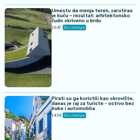
Umesto da menja teren, zarotirao
je kuću – rezultat: arhitektonsko
čudo skriveno u brdu
10:47
Biz Lifestyle
Pirati su ga koristili kao skrovište,
danas je raj za turiste - ostrvo bez
buke i automobila
14:59
Biz Lifestyle