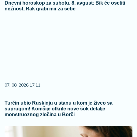
Dnevni horoskop za subotu, 8. avgust: Bik će osetiti
nežnost, Rak grabi mir za sebe
07. 08. 2026 17:11
Turčin ubio Ruskinju u stanu u kom je živeo sa
suprugom! Komšije otkrile nove šok detalje
monstruoznog zločina u Borči