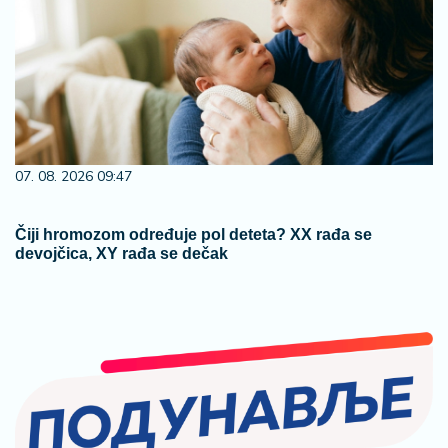
07. 08. 2026 09:47
Čiji hromozom određuje pol deteta? XX rađa se
devojčica, XY rađa se dečak