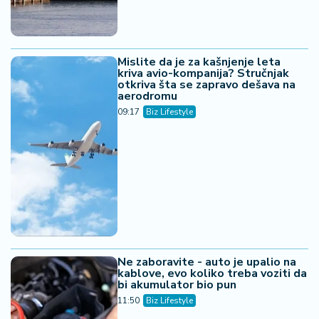
Mislite da je za kašnjenje leta
kriva avio-kompanija? Stručnjak
otkriva šta se zapravo dešava na
aerodromu
09:17
Biz Lifestyle
Ne zaboravite - auto je upalio na
kablove, evo koliko treba voziti da
bi akumulator bio pun
11:50
Biz Lifestyle