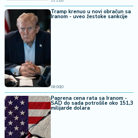
15:11
|
0
Tramp krenuo u novi obračun sa
Iranom - uveo žestoke sankcije
08:00
|
0
Paprena cena rata sa Iranom -
SAD do sada potrošile oko 151,3
milijarde dolara