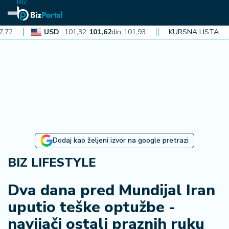
BIZ
USD
101,32
101,62
din
101,93
CAD
KURSNA LISTA
72,30
72,52
din
72
N
aj
n
o
vi
je
B
Dodaj kao željeni izvor na google pretrazi
iz
i
BIZ LIFESTYLE
n
f
Dva dana pred Mundijal Iran
o
uputio teške optužbe -
navijači ostali praznih ruku