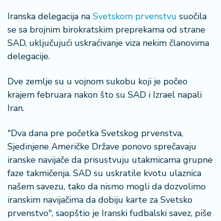
o
n
Iranska delegacija na
Svetskom prvenstvu
suočila
i
se sa brojnim birokratskim preprekama od strane
s
SAD, uključujući uskraćivanje viza nekim članovima
a
delegacije.
n
i
Dve zemlje su u vojnom sukobu koji je počeo
krajem februara nakon što su SAD i Izrael napali
T
u
Iran.
ri
z
"Dva dana pre početka Svetskog prvenstva,
a
Sjedinjene Američke Države ponovo sprečavaju
m
iranske navijače da prisustvuju utakmicama grupne
faze takmičenja. SAD su uskratile kvotu ulaznica
K
a
našem savezu, tako da nismo mogli da dozvolimo
ri
iranskim navijačima da dobiju karte za Svetsko
j
prvenstvo", saopštio je Iranski fudbalski savez, piše
e