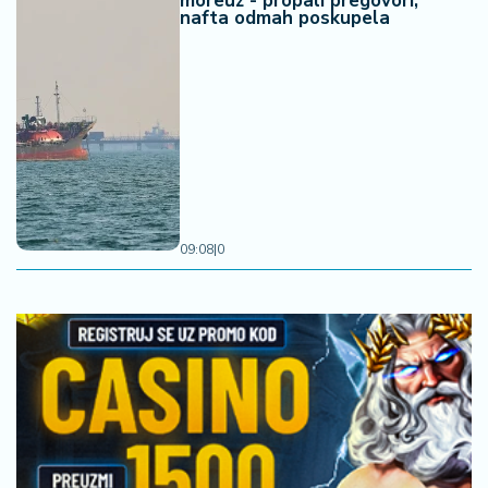
moreuz - propali pregovori,
nafta odmah poskupela
09:08
|
0