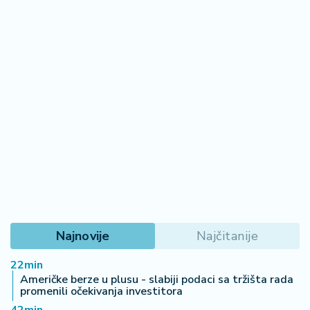
Najnovije
Najčitanije
22min
Američke berze u plusu - slabiji podaci sa tržišta rada
promenili očekivanja investitora