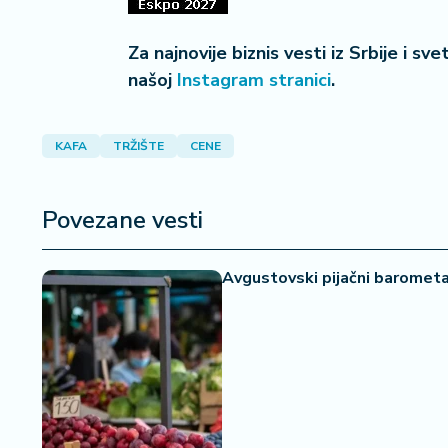
i
s
Za najnovije biznis vesti iz Srbije i sv
a
našoj
Instagram stranici
.
n
i
KAFA
TRŽIŠTE
CENE
T
u
ri
Povezane vesti
z
a
m
Avgustovski pijačni barometar
K
a
ri
j
e
r