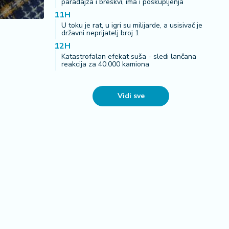
paradajza i breskvi, ima i poskupljenja
11H
U toku je rat, u igri su milijarde, a usisivač je
državni neprijatelj broj 1
12H
Katastrofalan efekat suša - sledi lančana
reakcija za 40.000 kamiona
Vidi sve