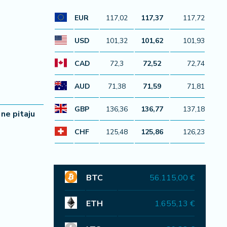
EUR
117,02
117,37
117,72
USD
101,32
101,62
101,93
CAD
72,3
72,52
72,74
AUD
71,38
71,59
71,81
GBP
136,36
136,77
137,18
 ne pitaju
CHF
125,48
125,86
126,23
BTC
56.115,00 €
ETH
1.655,13 €