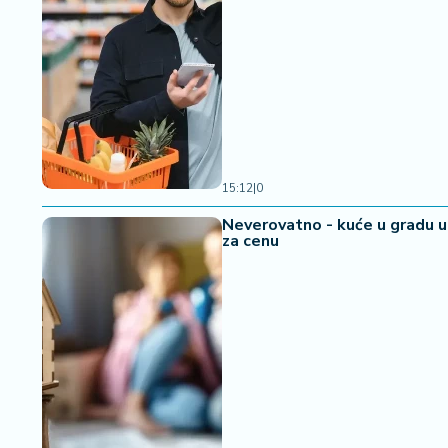
15:12
|
0
Neverovatno - kuće u gradu u 
za cenu