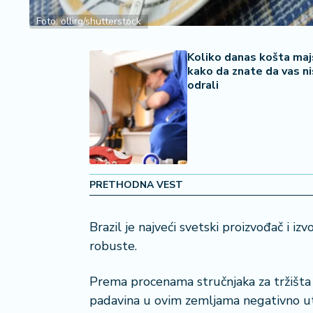
2
7
Foto: ollirg/shutterstock
B
Koliko danas košta majs
iz
kako da znate da vas n
odrali
L
if
e
s
t
y
l
PRETHODNA VEST
e
Brazil je najveći svetski proizvođač i iz
P
o
robuste.
t
r
Prema procenama stručnjaka za tržišta
o
padavina u ovim zemljama negativno uti
š