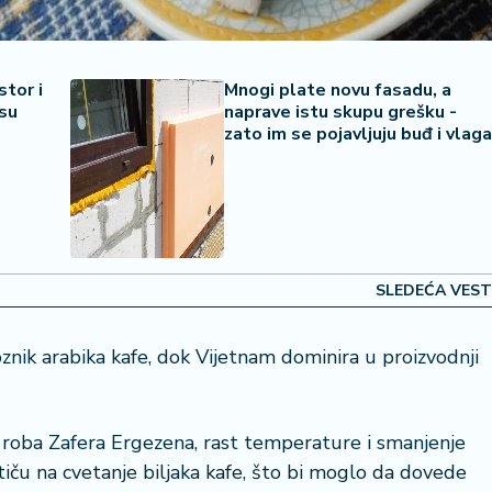
tor i
Mnogi plate novu fasadu, a
isu
naprave istu skupu grešku -
zato im se pojavljuju buđ i vlaga
SLEDEĆA VEST
voznik arabika kafe, dok Vijetnam dominira u proizvodnji
 roba Zafera Ergezena, rast temperature i smanjenje
ču na cvetanje biljaka kafe, što bi moglo da dovede