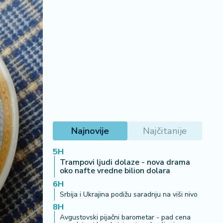
Najnovije
Najčitanije
5H
Trampovi ljudi dolaze - nova drama
oko nafte vredne bilion dolara
6H
Srbija i Ukrajina podižu saradnju na viši nivo
8H
Avgustovski pijačni barometar - pad cena