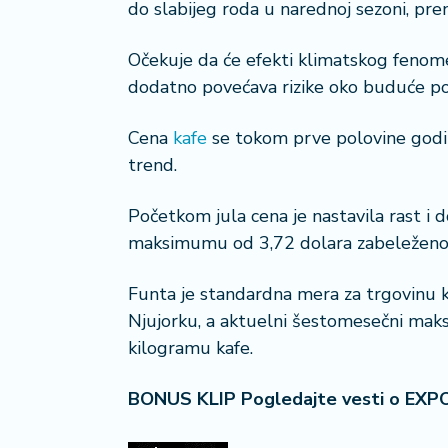
do slabijeg roda u narednoj sezoni, pre
a
č
Očekuje da će efekti klimatskog fenome
N
dodatno povećava rizike oko buduće po
e
k
Cena
kafe
se tokom prve polovine godine
r
trend.
e
t
Početkom jula cena je nastavila rast i d
n
i
maksimumu od 3,72 dolara zabeleženom
n
e
Funta je standardna mera za trgovinu 
Njujorku, a aktuelni šestomesečni mak
P
kilogramu kafe.
e
n
BONUS KLIP Pogledajte vesti o EXP
zi
o
n