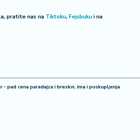
eta, pratite nas na
Tiktoku
,
Fejsbuku
i na
23 °
Lozni
 - pad cena paradajza i breskvi, ima i poskupljenja