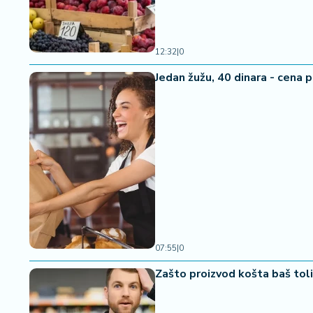
a
12:32
|
0
Jedan žužu, 40 dinara - cena 
07:55
|
0
Zašto proizvod košta baš tol