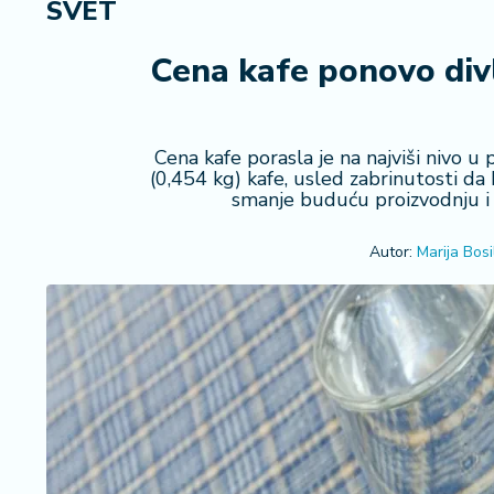
SVET
R
e
g
Cena kafe ponovo divlj
i
o
n
Cena kafe porasla je na najviši nivo u
(0,454 kg) kafe, usled zabrinutosti da
S
smanje buduću proizvodnju i 
r
b
Autor:
Marija Bosil
ij
a
S
v
e
t
F