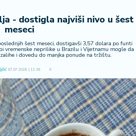
a - dostigla najviši nivo u šest
meseci
 poslednjih šest meseci, dostigavši 3,57 dolara po funti
 bi vremenske neprilike u Brazilu i Vijetnamu mogle da
zalihe i dovedu do manjka ponude na tržištu.
jčić
07.07.2026.
11:38
0