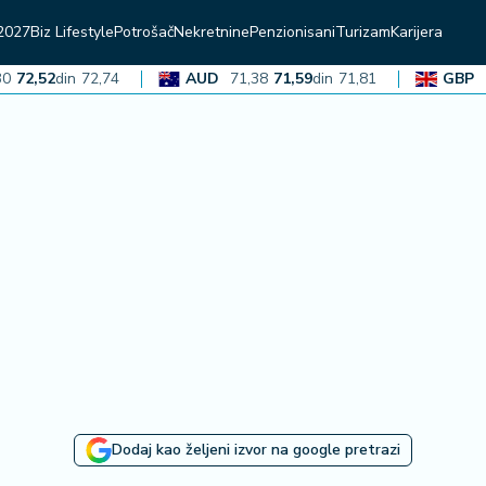
2027
Biz Lifestyle
Potrošač
Nekretnine
Penzionisani
Turizam
Karijera
,52
din
72,74
AUD
71,38
71,59
din
71,81
GBP
136,
Dodaj kao željeni izvor na google pretrazi