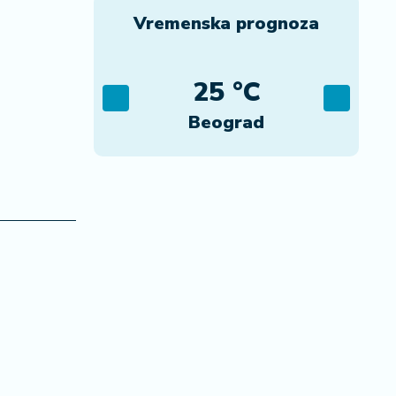
Vremenska prognoza
C
25 °C
ca
Beograd