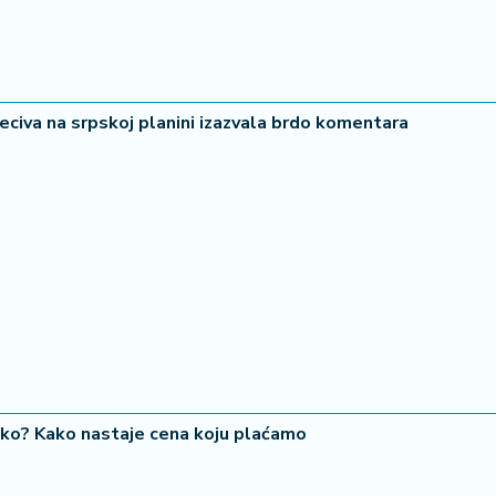
peciva na srpskoj planini izazvala brdo komentara
iko? Kako nastaje cena koju plaćamo