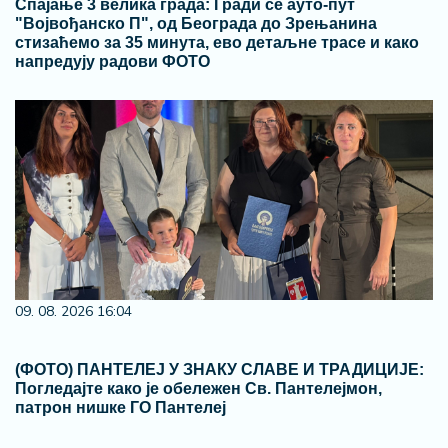
Спајање 3 велика града: Гради се ауто-пут
"Војвођанско П", од Београда до Зрењанина
стизаћемо за 35 минута, ево детаљне трасе и како
напредују радови ФОТО
09. 08. 2026 16:04
(ФОТО) ПАНТЕЛЕЈ У ЗНАКУ СЛАВЕ И ТРАДИЦИЈЕ:
Погледајте како је обележен Св. Пантелејмон,
патрон нишке ГО Пантелеј