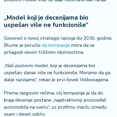
š
a
č
„Model koji je decenijama bio
uspešan više ne funkcioniše“
N
e
k
Govoreći o novoj strategiji razvoja do 2030. godine,
r
Blume je poručio
da kompanija
mora da se
e
prilagodi novim tržišnim okolnostima.
t
n
i
„Naš poslovni model, koji je decenijama bio
n
uspešan, danas više ne funkcioniše. Moramo da ga
e
dalje razvijamo“, rekao je prvi čovek Volkswagena.
P
Prema njegovim rečima, cilj kompanije je da do
e
kraja decenije postane „najatraktivniji proizvođač
n
automobila na svetu“, uz profitnu maržu između
zi
o
osam i deset odsto.