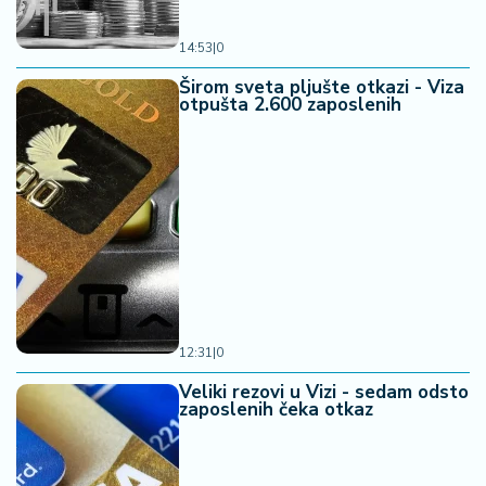
14:53
|
0
Širom sveta pljušte otkazi - Viza
otpušta 2.600 zaposlenih
12:31
|
0
Veliki rezovi u Vizi - sedam odsto
zaposlenih čeka otkaz