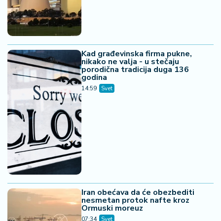
Kad građevinska firma pukne,
nikako ne valja - u stečaju
porodična tradicija duga 136
godina
14:59
Svet
Iran obećava da će obezbediti
nesmetan protok nafte kroz
Ormuski moreuz
07:34
Svet