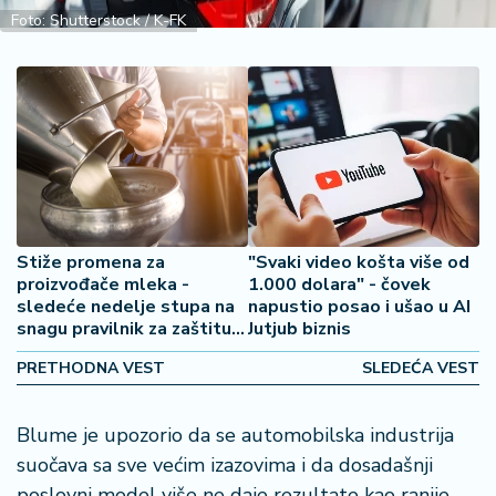
2
Foto: Shutterstock / K-FK
7
B
iz
L
if
e
s
t
Stiže promena za
"Svaki video košta više od
y
proizvođače mleka -
1.000 dolara" - čovek
l
sledeće nedelje stupa na
napustio posao i ušao u AI
e
snagu pravilnik za zaštitu
Jutjub biznis
mlekarskog sektora
PRETHODNA VEST
SLEDEĆA VEST
P
o
t
Blume je upozorio da se automobilska industrija
r
suočava sa sve većim izazovima i da dosadašnji
o
poslovni model više ne daje rezultate kao ranije.