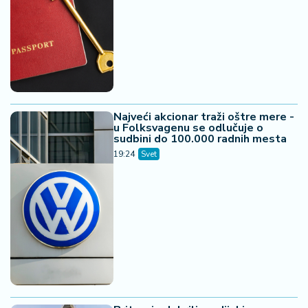
Najveći akcionar traži oštre mere -
u Folksvagenu se odlučuje o
sudbini do 100.000 radnih mesta
19:24
Svet