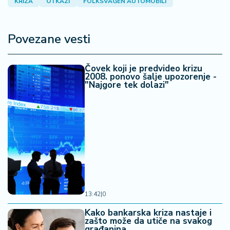
KRIZA
OTKAZI
FOLKSVAGEN AUTOMOBILI
Povezane vesti
Čovek koji je predvideo krizu
2008. ponovo šalje upozorenje -
"Najgore tek dolazi"
13:42
|
0
Kako bankarska kriza nastaje i
zašto može da utiče na svakog
građanina