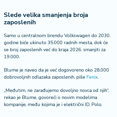
n
i
s
Slede velika smanjenja broja
a
zaposlenih
n
i
Samo u centralnom brendu Volkswagen do 2030.
godine biće ukinuto 35.000 radnih mesta, dok će
T
se broj zaposlenih već do kraja 2026. smanjiti za
u
ri
19.000.
z
a
Blume je naveo da je već dogovoreno oko 28.000
m
dobrovoljnih odlazaka zaposlenih, piše
Fenix
.
K
„Međutim, ne zarađujemo dovoljno novca od njih“,
a
rekao je Blume, govoreći o novim modelima
ri
j
kompanije, među kojima je i električni ID. Polo.
e
r