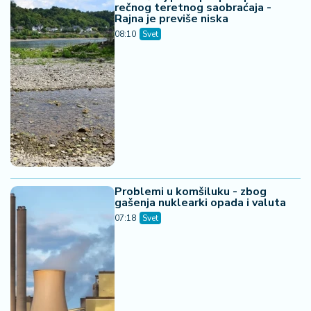
rečnog teretnog saobraćaja -
Rajna je previše niska
08:10
Svet
Problemi u komšiluku - zbog
gašenja nuklearki opada i valuta
07:18
Svet