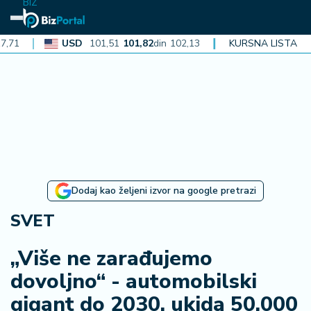
BIZ
USD
101,51
101,82
din
102,13
CAD
72,40
KURSNA LISTA
72,62
din
72
N
aj
n
o
vi
je
B
Dodaj kao željeni izvor na google pretrazi
i
z
SVET
i
n
„Više ne zarađujemo
f
dovoljno“ - automobilski
o
gigant do 2030. ukida 50.000