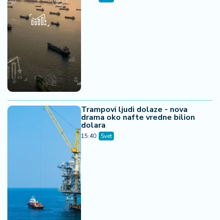
Trampovi ljudi dolaze - nova
drama oko nafte vredne bilion
dolara
15:40
Svet