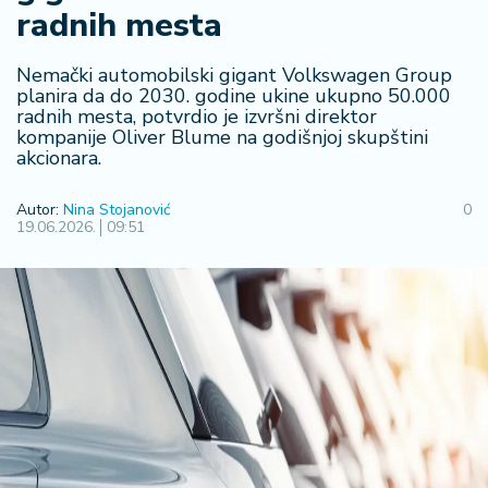
radnih mesta
R
e
g
Nemački automobilski gigant Volkswagen Group
i
planira da do 2030. godine ukine ukupno 50.000
radnih mesta, potvrdio je izvršni direktor
o
kompanije Oliver Blume na godišnjoj skupštini
n
akcionara.
S
Autor:
Nina Stojanović
0
r
19.06.2026.
09:51
b
ij
a
S
v
e
t
F