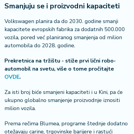
a
Smanjuju se i proizvodni kapaciteti
Volkswagen planira da do 2030. godine smanji
kapacitete evropskih fabrika za dodatnih 500.000
vozila, pored već planiranog smanjenja od milion
automobila do 2028. godine.
Prekretnica na tržištu - stiže prvi lični robo-
automobil na svetu, više o tome pročitajte
OVDE
.
Za isti broj biće smanjeni kapaciteti i u Kini, pa će
ukupno globalno smanjenje proizvodnje iznositi
milion vozila.
Prema rečima Blumea, programe štednje dodatno
otežavaju carine, trgovinske barijere i rastući