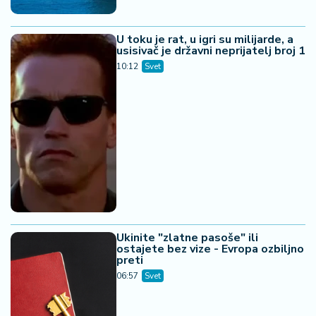
U toku je rat, u igri su milijarde, a
usisivač je državni neprijatelj broj 1
10:12
Svet
Ukinite "zlatne pasoše" ili
ostajete bez vize - Evropa ozbiljno
preti
06:57
Svet