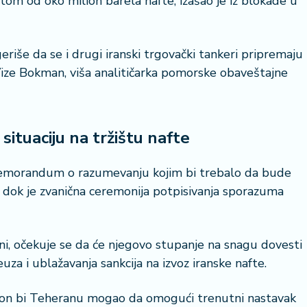
tom od oko milion barela nafte, izašao je iz blokade u
eriše da se i drugi iranski trgovački tankeri pripremaju
l Vize Bokman, viša analitičarka pomorske obaveštajne
ituaciju na tržištu nafte
 Memorandum o razumevanju kojim bi trebalo da bude
dok je zvanična ceremonija potpisivanja sporazuma
eni, očekuje se da će njegovo stupanje na snagu dovesti
 i ublažavanja sankcija na izvoz iranske nafte.
gton bi Teheranu mogao da omogući trenutni nastavak