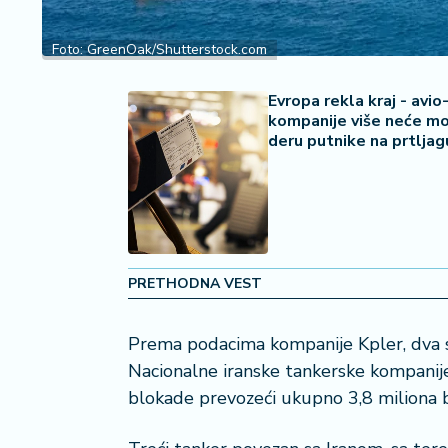
2
7
Foto: GreenOak/Shutterstock.com
B
iz
Evropa rekla kraj - avio
kompanije više neće mo
L
deru putnike na prtlja
if
e
s
t
y
l
e
PRETHODNA VEST
P
Prema podacima kompanije Kpler, dva s
o
Nacionalne iranske tankerske kompanije
t
r
blokade prevozeći ukupno 3,8 miliona ba
o
š