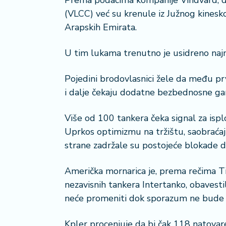
Prema podacima kompanije Vindvard, de
(VLCC) već su krenule iz Južnog kinesk
Arapskih Emirata.
U tim lukama trenutno je usidreno najma
Pojedini brodovlasnici žele da među prv
i dalje čekaju dodatne bezbednosne gar
Više od 100 tankera čeka signal za ispl
Uprkos optimizmu na tržištu, saobraća
strane zadržale su postojeće blokade 
Američka mornarica je, prema rečima Ti
nezavisnih tankera Intertanko, obavestil
neće promeniti dok sporazum ne bude z
Kpler procenjuje da bi čak 118 natovar