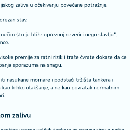
skog zaliva u očekivanju povećane potražnje.
prezan stav.
nečim što je bliže opreznoj neverici nego slavlju",
ence.
soke premije za ratni rizik i traže čvrste dokaze da će
upanja sporazuma na snagu.
iti nasukane mornare i podstaći tržišta tankera i
a kao krhko olakšanje, a ne kao povratak normalnim
ri.
kom zalivu