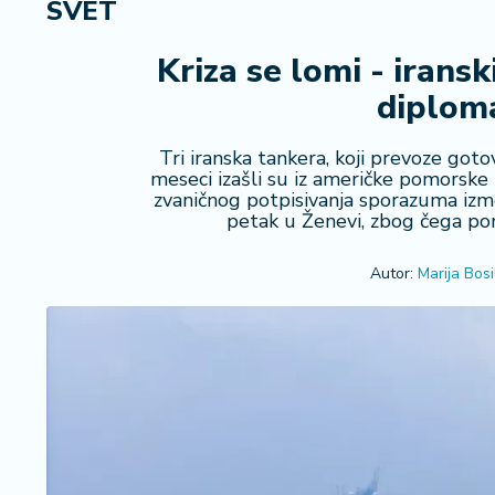
SVET
R
e
g
Kriza se lomi - irans
i
diplom
o
n
Tri iranska tankera, koji prevoze goto
meseci izašli su iz američke pomorsk
S
zvaničnog potpisivanja sporazuma izme
r
petak u Ženevi, zbog čega pomo
b
ij
Autor:
Marija Bosil
a
S
v
e
t
F