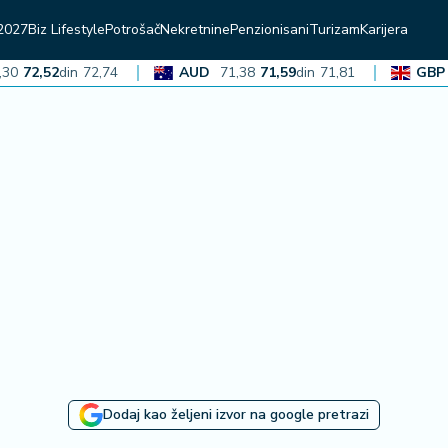
2027
Biz Lifestyle
Potrošač
Nekretnine
Penzionisani
Turizam
Karijera
72,52
din
72,74
AUD
71,38
71,59
din
71,81
GBP
136
Dodaj kao željeni izvor na google pretrazi