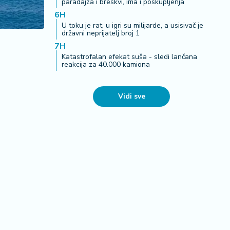
paradajza i breskvi, ima i poskupljenja
6H
U toku je rat, u igri su milijarde, a usisivač je
državni neprijatelj broj 1
7H
Katastrofalan efekat suša - sledi lančana
reakcija za 40.000 kamiona
Vidi sve