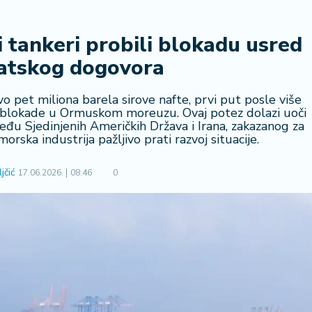
ki tankeri probili blokadu usred
atskog dogovora
vo pet miliona barela sirove nafte, prvi put posle više
e blokade u Ormuskom moreuzu. Ovaj potez dolazi uoči
đu Sjedinjenih Američkih Država i Irana, zakazanog za
rska industrija pažljivo prati razvoj situacije.
jčić
17.06.2026.
08:46
0