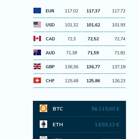
EUR
117,02
117,37
117,72
USD
101,32
101,62
101,93
CAD
72,3
72,52
72,74
AUD
71,38
71,59
71,81
GBP
136,36
136,77
137,18
CHF
125,48
125,86
126,23
BTC
56.115,00 €
ETH
1.655,13 €