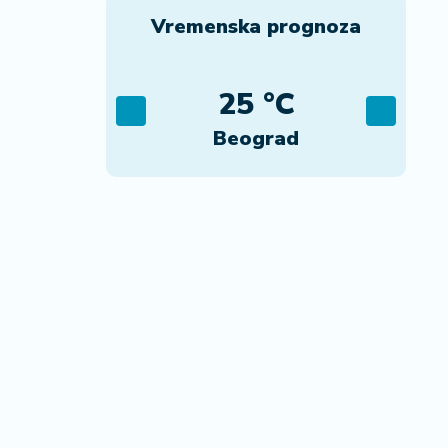
Vremenska prognoza
C
25 °C
ca
Beograd