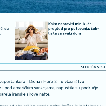
-
Kako napraviti mini kućni
ći da
pregled pre putovanja: ček-
gu
lista za svaki dom
SLEDEĆA VEST
upertankera - Diona i Hero 2 - u vlasništvu
 i pod američkim sankcijama, napustila su područje
rela iranske sirove nafte.