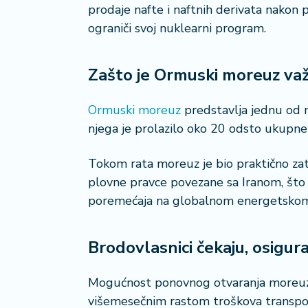
prodaje nafte i naftnih derivata nakon
i
s
ograniči svoj nuklearni program.
a
n
Zašto je Ormuski moreuz važ
i
T
Ormuski moreuz
predstavlja jednu od n
u
njega je prolazilo oko 20 odsto ukupne
ri
z
Tokom rata moreuz je bio praktično zatv
a
plovne pravce povezane sa Iranom, što j
m
poremećaja na globalnom energetskom 
K
a
Brodovlasnici čekaju, osigur
ri
j
e
Mogućnost ponovnog otvaranja moreuza
r
višemesečnim rastom troškova transport