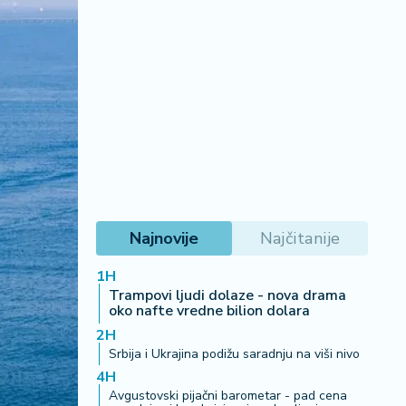
Najnovije
Najčitanije
1H
Trampovi ljudi dolaze - nova drama
oko nafte vredne bilion dolara
2H
Srbija i Ukrajina podižu saradnju na viši nivo
4H
Avgustovski pijačni barometar - pad cena