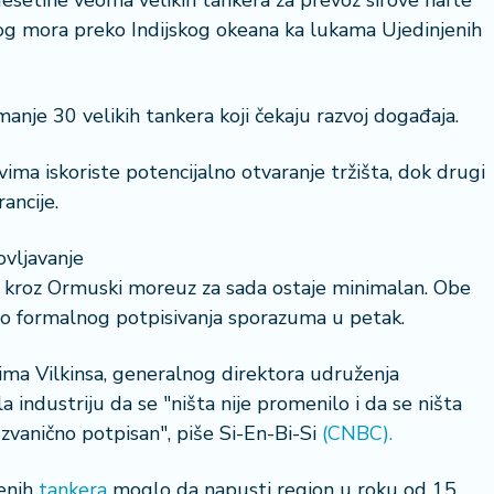
setine veoma velikih tankera za prevoz sirove nafte
og mora preko Indijskog okeana ka lukama Ujedinjenih
nje 30 velikih tankera koji čekaju razvoj događaja.
ima iskoriste potencijalno otvaranje tržišta, dok drugi
ancije.
ovljavanje
j kroz Ormuski moreuz za sada ostaje minimalan. Obe
do formalnog potpisivanja sporazuma u petak.
ma Vilkinsa, generalnog direktora udruženja
a industriju da se "ništa nije promenilo i da se ništa
vanično potpisan", piše Si-En-Bi-Si
(CNBC).
enih
tankera
moglo da napusti region u roku od 15