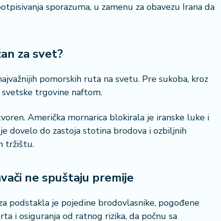
 potpisivanja sporazuma, u zamenu za obavezu Irana da
23 °
an za svet?
Lozni
ajvažnijih pomorskih ruta na svetu. Pre sukoba, kroz
 svetske trgovine naftom.
oren. Američka mornarica blokirala je iranske luke i
e dovelo do zastoja stotina brodova i ozbiljnih
tržištu.
avači ne spuštaju premije
 podstakla je pojedine brodovlasnike, pogođene
a i osiguranja od ratnog rizika, da počnu sa