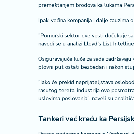
a
premeštanjem brodova ka lukama Persij
Ipak, većina kompanija i dalje zauzima o
"Pomorski sektor ove vesti dočekuje sa 
navodi se u analizi Lloyd's List Intellig
Osiguravajuće kuće za sada zadržavaju vi
plovni put ostati bezbedan i nakon st
"Iako će prekid neprijateljstava oslobod
rasutog tereta, industrija ovo posmatr
uslovima poslovanja", naveli su analitiča
Tankeri već kreću ka Persijs