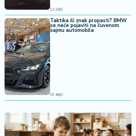
12:26
|
0
Taktika ili znak propasti? BMW
se neće pojaviti na čuvenom
sajmu automobila
07:46
|
0