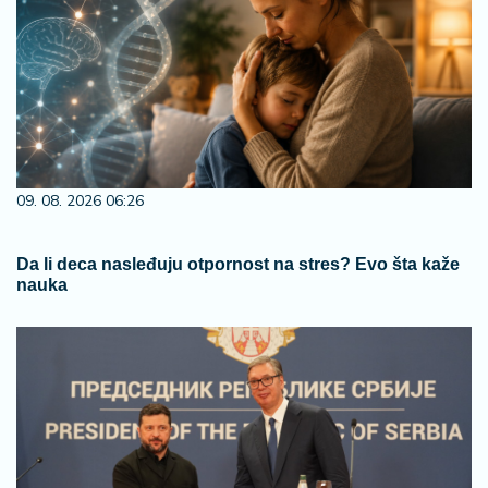
09. 08. 2026 06:26
Da li deca nasleđuju otpornost na stres? Evo šta kaže
nauka