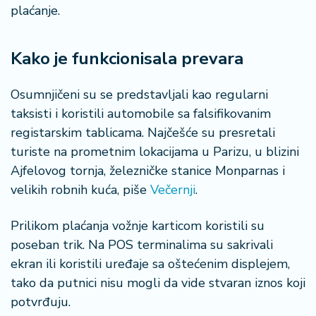
š
plaćanje.
a
č
Kako je funkcionisala prevara
N
e
Osumnjičeni su se predstavljali kao regularni
k
taksisti i koristili automobile sa falsifikovanim
r
e
registarskim tablicama. Najčešće su presretali
t
turiste na prometnim lokacijama u Parizu, u blizini
n
Ajfelovog tornja, železničke stanice Monparnas i
i
velikih robnih kuća, piše
Večernji
.
n
e
Prilikom plaćanja vožnje karticom koristili su
P
poseban trik. Na POS terminalima su sakrivali
e
ekran ili koristili uređaje sa oštećenim displejem,
n
tako da putnici nisu mogli da vide stvaran iznos koji
zi
potvrđuju.
o