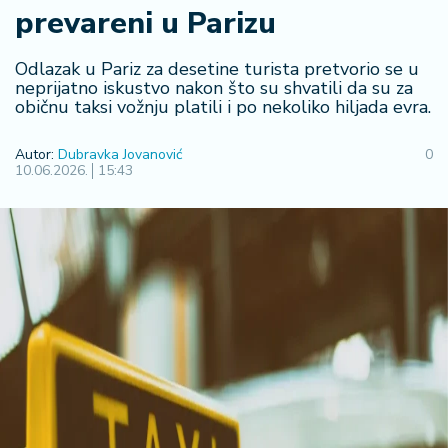
prevareni u Parizu
R
e
g
Odlazak u Pariz za desetine turista pretvorio se u
i
neprijatno iskustvo nakon što su shvatili da su za
običnu taksi vožnju platili i po nekoliko hiljada evra.
o
n
Autor:
Dubravka Jovanović
0
10.06.2026.
15:43
S
r
b
ij
a
S
v
e
t
F