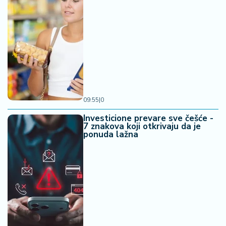
09:55
|
0
Investicione prevare sve češće -
7 znakova koji otkrivaju da je
ponuda lažna