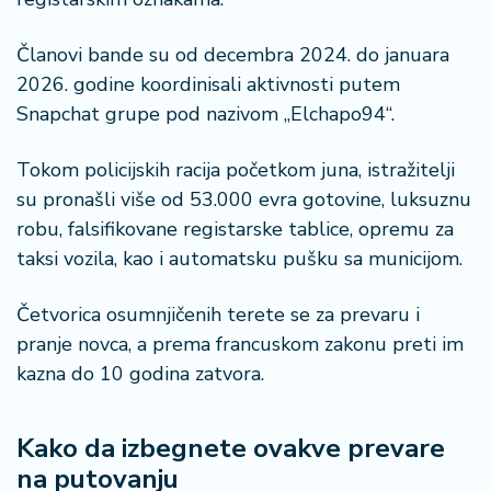
Članovi bande su od decembra 2024. do januara
2026. godine koordinisali aktivnosti putem
Snapchat grupe pod nazivom „Elchapo94“.
Tokom policijskih racija početkom juna, istražitelji
su pronašli više od 53.000 evra gotovine, luksuznu
robu, falsifikovane registarske tablice, opremu za
taksi vozila, kao i automatsku pušku sa municijom.
Četvorica osumnjičenih terete se za prevaru i
pranje novca, a prema francuskom zakonu preti im
kazna do 10 godina zatvora.
Kako da izbegnete ovakve prevare
na putovanju