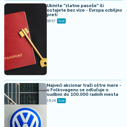
Ukinite "zlatne pasoše" ili
ostajete bez vize - Evropa ozbiljno
preti
06:57
Svet
Najveći akcionar traži oštre mere -
u Folksvagenu se odlučuje o
sudbini do 100.000 radnih mesta
19:24
Svet