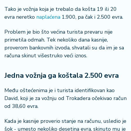
n
i
Tako je vožnja koja je trebalo da košta 19 ili 20
s
evra neretko
naplaćena
1.900, pa čak i 2.500 evra.
a
n
Problem je bio što većina turista prevaru nije
i
primetila odmah. Tek nekoliko dana kasnije,
proverom bankovnih izvoda, shvatali su da im je sa
T
računa skinut višestruko veći iznos.
u
ri
z
Jedna vožnja ga koštala 2.500 evra
a
m
Među oštećenima je i turista identifikovan kao
K
David, koji je za vožnju od Trokadera očekivao račun
a
od 38,60 evra.
ri
j
Kada je kasnije proverio stanje na računu, usledio je
e
r
šok - umesto nekoliko desetina evra, skinuto mu je