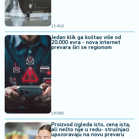
13:41
|
0
Jedan klik ga koštao više od
20.000 evra - nova internet
prevara širi se regionom
19:58
|
0
Proizvod izgleda isto, cena ista,
ali nešto nije u redu- stručnjaci
upozoravaju na novu prevaru