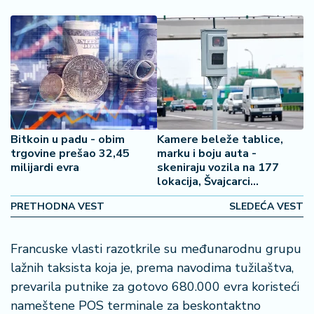
2
7
B
iz
L
if
e
Bitkoin u padu - obim
Kamere beleže tablice,
s
trgovine prešao 32,45
marku i boju auta -
t
milijardi evra
skeniraju vozila na 177
y
lokacija, Švajcarci
l
pojačavaju bezbednost
e
PRETHODNA VEST
SLEDEĆA VEST
P
Francuske vlasti razotkrile su međunarodnu grupu
o
lažnih taksista koja je, prema navodima tužilaštva,
t
r
prevarila putnike za gotovo 680.000 evra koristeći
o
nameštene POS terminale za beskontaktno