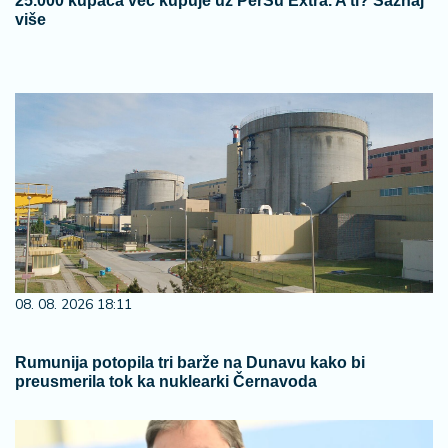
25.000 kupaca već kupuje uz PerSu Extra. A ti? Saznaj
više
08. 08. 2026 18:11
Rumunija potopila tri barže na Dunavu kako bi
preusmerila tok ka nuklearki Černavoda