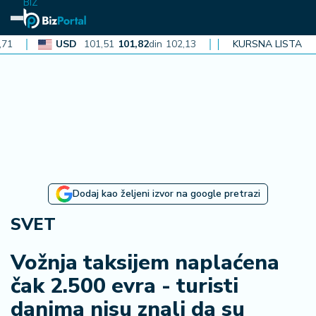
BIZ
USD
101,51
101,82
din
102,13
CAD
72,40
KURSNA LISTA
72,62
din
72,
N
aj
n
o
vi
je
B
Dodaj kao željeni izvor na google pretrazi
i
z
SVET
i
n
Vožnja taksijem naplaćena
f
čak 2.500 evra - turisti
o
danima nisu znali da su