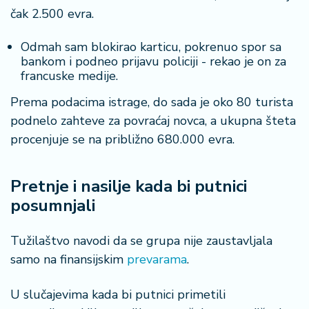
a
čak 2.500 evra.
Odmah sam blokirao karticu, pokrenuo spor sa
bankom i podneo prijavu policiji - rekao je on za
francuske medije.
Prema podacima istrage, do sada je oko 80 turista
podnelo zahteve za povraćaj novca, a ukupna šteta
procenjuje se na približno 680.000 evra.
Pretnje i nasilje kada bi putnici
posumnjali
Tužilaštvo navodi da se grupa nije zaustavljala
samo na finansijskim
prevarama
.
U slučajevima kada bi putnici primetili