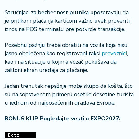
Stručnjaci za bezbednost putnika upozoravaju da
je prilikom plaćanja karticom važno uvek proveriti
iznos na POS terminalu pre potvrde transakcije.
Posebnu pažnju treba obratiti na vozila koja nisu
jasno obeležena kao registrovani taksi
prevoznici
,
kao i na situacije u kojima vozač pokušava da
zakloni ekran uređaja za plaćanje.
Jedan trenutak nepažnje može skupo da košta, što
su na sopstvenom primeru osetile desetine turista
u jednom od najposećenijih gradova Evrope.
BONUS KLIP Pogledajte vesti o EXPO2027: