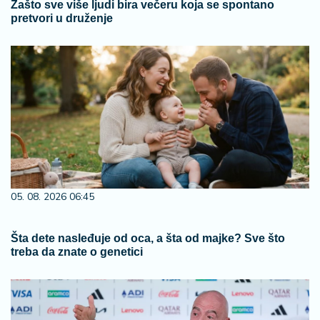
Zašto sve više ljudi bira večeru koja se spontano
pretvori u druženje
05. 08. 2026 06:45
Šta dete nasleđuje od oca, a šta od majke? Sve što
treba da znate o genetici