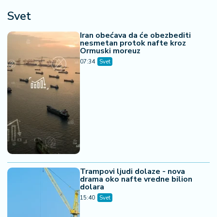
Svet
Iran obećava da će obezbediti
nesmetan protok nafte kroz
Ormuski moreuz
07:34
Svet
Trampovi ljudi dolaze - nova
drama oko nafte vredne bilion
dolara
15:40
Svet