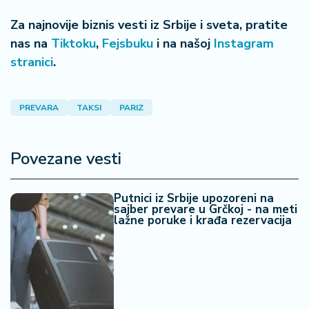
Za najnovije biznis vesti iz Srbije i sveta, pratite
nas na
Tiktoku
,
Fejsbuku
i na našoj
Instagram
stranici
.
PREVARA
TAKSI
PARIZ
Povezane vesti
Putnici iz Srbije upozoreni na
sajber prevare u Grčkoj - na meti
lažne poruke i krađa rezervacija