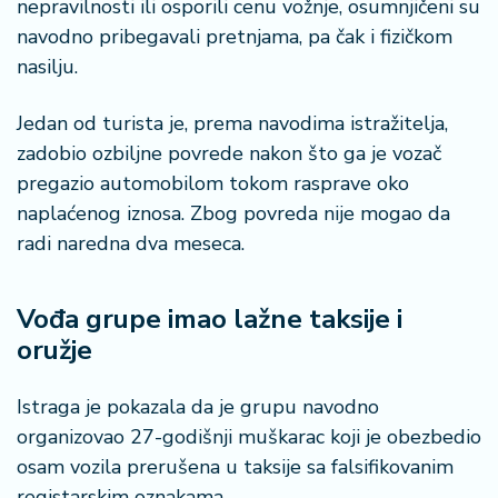
nepravilnosti ili osporili cenu vožnje, osumnjičeni su
navodno pribegavali pretnjama, pa čak i fizičkom
nasilju.
Jedan od turista je, prema navodima istražitelja,
zadobio ozbiljne povrede nakon što ga je vozač
pregazio automobilom tokom rasprave oko
naplaćenog iznosa. Zbog povreda nije mogao da
radi naredna dva meseca.
Vođa grupe imao lažne taksije i
oružje
Istraga je pokazala da je grupu navodno
organizovao 27-godišnji muškarac koji je obezbedio
osam vozila prerušena u taksije sa falsifikovanim
registarskim oznakama.