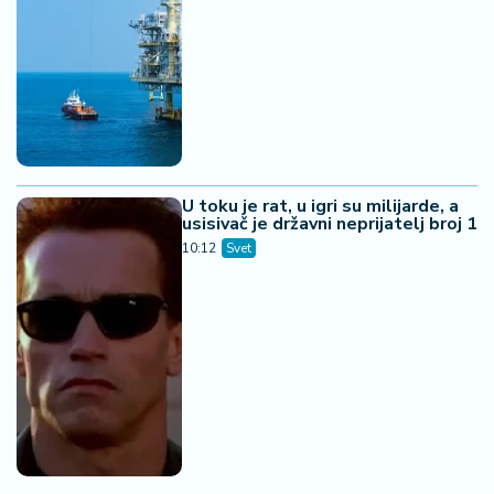
U toku je rat, u igri su milijarde, a
usisivač je državni neprijatelj broj 1
10:12
Svet