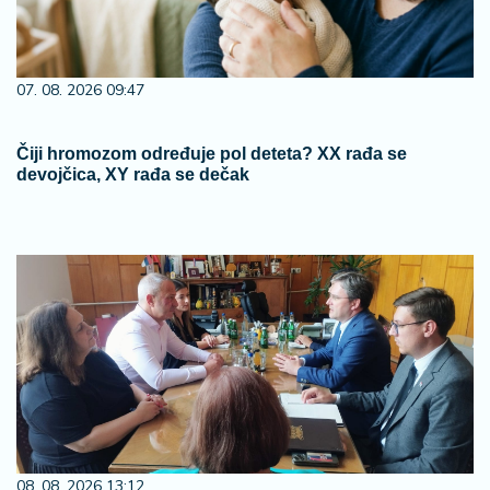
07. 08. 2026 09:47
Čiji hromozom određuje pol deteta? XX rađa se
devojčica, XY rađa se dečak
08. 08. 2026 13:12