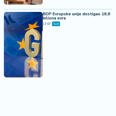
BDP Evropske unije dostigao 18,8
biliona evra
13:07
Svet