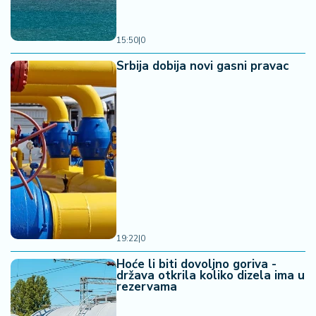
15:50
|
0
Srbija dobija novi gasni pravac
19:22
|
0
Hoće li biti dovoljno goriva -
država otkrila koliko dizela ima u
rezervama