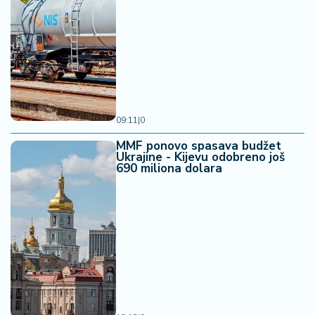
09:11
|
0
MMF ponovo spasava budžet
Ukrajine - Kijevu odobreno još
690 miliona dolara