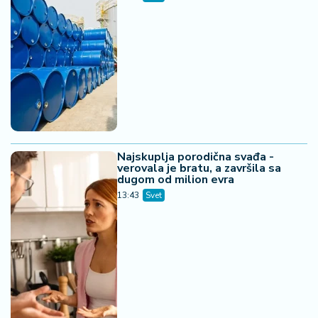
Najskuplja porodična svađa -
verovala je bratu, a završila sa
dugom od milion evra
13:43
Svet