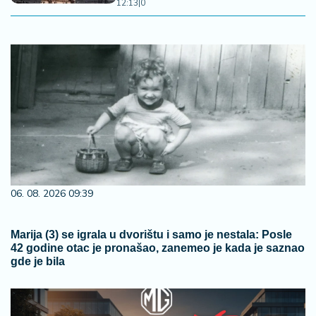
12:13
|
0
06. 08. 2026 09:39
Marija (3) se igrala u dvorištu i samo je nestala: Posle
42 godine otac je pronašao, zanemeo je kada je saznao
gde je bila