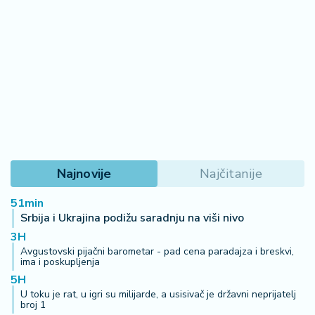
Najnovije
Najčitanije
51min
Srbija i Ukrajina podižu saradnju na viši nivo
3H
Avgustovski pijačni barometar - pad cena paradajza i breskvi,
ima i poskupljenja
5H
U toku je rat, u igri su milijarde, a usisivač je državni neprijatelj
broj 1