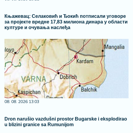
Књажевац: Селаковић и Ђокић потписали уговоре
за пројекте вредне 17,83 милиона динара у области
културе и очувања наслеђа
08. 08. 2026 13:03
Dron narušio vazdušni prostor Bugarske i eksplodirao
u blizini granice sa Rumunijom