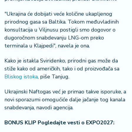
š
a
č
"Ukrajina će dobijati veće količine ukapljenog
prirodnog gasa sa Baltika. Tokom međuvladinih
N
konsultacija u Viljnusu postigli smo dogovor o
e
dugoročnom snabdevanju LNG-om preko
k
terminala u Klajpedi", navela je ona.
r
e
Kako je istakla Sviridenko, prirodni gas može da
t
n
stiže kako od američkih, tako i od proizvođača sa
i
Bliskog istoka
, piše Tanjug.
n
e
Ukrajinski Naftogas već je primao takve isporuke, a
novi sporazumi omogućiće dalje jačanje tog kanala
P
snabdevanja, navodi agencija.
e
n
zi
BONUS KLIP Pogledajte vesti o EXPO2027:
o