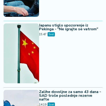
Japanu stiglo upozorenje iz
Pekinga - "Ne igrajte se vatrom"
15:47
Svet
Zalihe dovoljne za samo 43 dana -
SAD troše poslednje rezerve
nafte
14:19
Svet