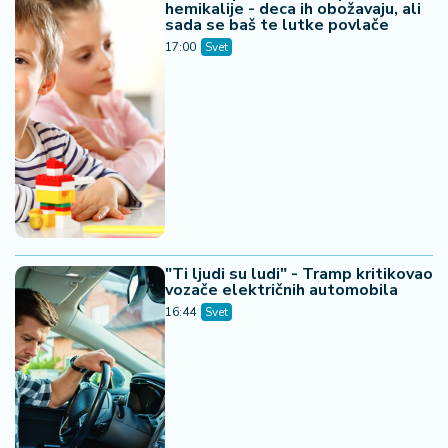
hemikalije - deca ih obožavaju, ali
sada se baš te lutke povlače
17:00
Svet
"Ti ljudi su ludi" - Tramp kritikovao
vozače električnih automobila
16:44
Svet