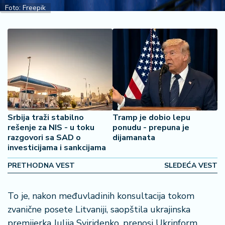
2
Foto: Freepik
7
B
iz
L
if
e
s
t
Srbija traži stabilno
Tramp je dobio lepu
y
rešenje za NIS - u toku
ponudu - prepuna je
l
razgovori sa SAD o
dijamanata
e
investicijama i sankcijama
PRETHODNA VEST
SLEDEĆA VEST
P
o
t
To je, nakon međuvladinih konsultacija tokom
r
zvanične posete Litvaniji, saopštila ukrajinska
o
premijerka Julija Sviridenko, prenosi Ukrinform.