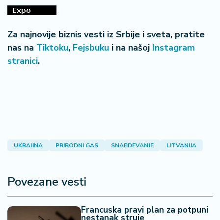
n
i
s
Za najnovije biznis vesti iz Srbije i sveta, pratite
a
n
nas na
Tiktoku
,
Fejsbuku
i na našoj
Instagram
i
stranici
.
T
u
ri
z
a
m
UKRAJINA
PRIRODNI GAS
SNABDEVANJE
LITVANIJA
K
a
Povezane vesti
ri
j
e
Francuska pravi plan za potpuni
r
nestanak struje