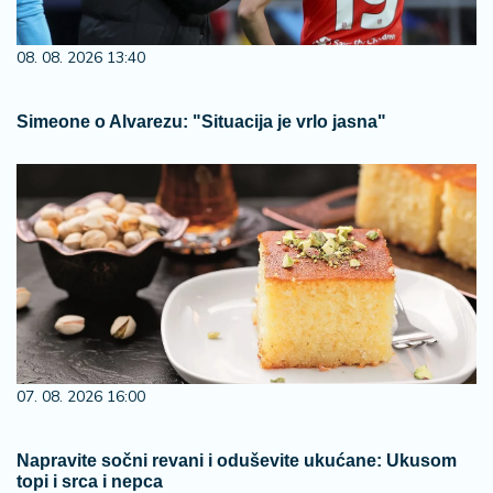
08. 08. 2026 13:40
Simeone o Alvarezu: "Situacija je vrlo jasna"
07. 08. 2026 16:00
Napravite sočni revani i oduševite ukućane: Ukusom
topi i srca i nepca