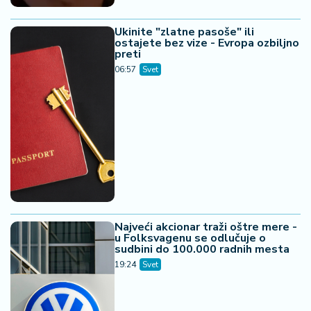
Ukinite "zlatne pasoše" ili
ostajete bez vize - Evropa ozbiljno
preti
06:57
Svet
Najveći akcionar traži oštre mere -
u Folksvagenu se odlučuje o
sudbini do 100.000 radnih mesta
19:24
Svet