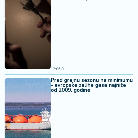
a
12:06
|
0
Pred grejnu sezonu na minimumu
- evropske zalihe gasa najniže
od 2009. godine