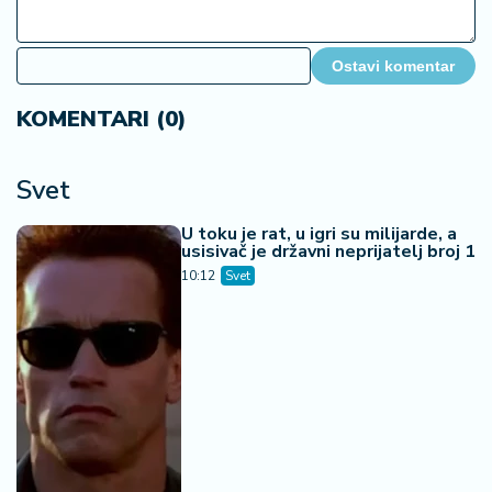
Ostavi komentar
KOMENTARI (0)
Svet
U toku je rat, u igri su milijarde, a
usisivač je državni neprijatelj broj 1
10:12
Svet