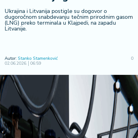
R
Ukrajina i Litvanija postigle su dogovor o
e
dugoročnom snabdevanju tečnim prirodnim gasom
g
(LNG) preko terminala u Klajpedi, na zapadu
i
Litvanije.
o
n
S
Autor:
Stanko Stamenković
0
r
02.06.2026.
06:59
b
ij
a
S
v
e
t
F