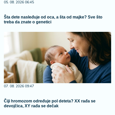
05. 08. 2026 06:45
Šta dete nasleđuje od oca, a šta od majke? Sve što
treba da znate o genetici
07. 08. 2026 09:47
Čiji hromozom određuje pol deteta? XX rađa se
devojčica, XY rađa se dečak