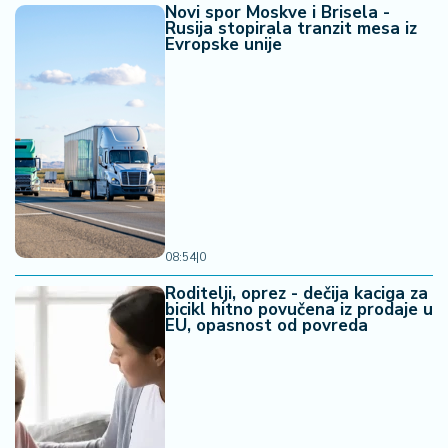
Novi spor Moskve i Brisela -
Rusija stopirala tranzit mesa iz
Evropske unije
08:54
|
0
Roditelji, oprez - dečija kaciga za
bicikl hitno povučena iz prodaje u
EU, opasnost od povreda