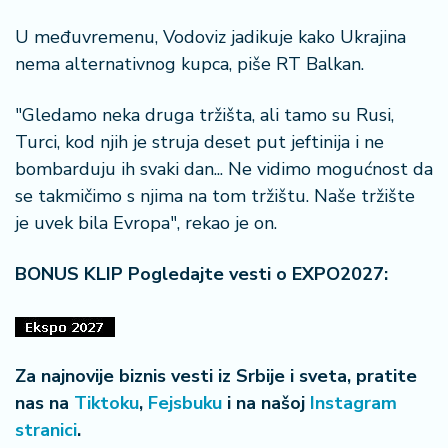
a
U međuvremenu, Vodoviz jadikuje kako Ukrajina
nema alternativnog kupca, piše RT Balkan.
"Gledamo neka druga tržišta, ali tamo su Rusi,
Turci, kod njih je struja deset put jeftinija i ne
bombarduju ih svaki dan... Ne vidimo mogućnost da
se takmičimo s njima na tom tržištu. Naše tržište
je uvek bila Evropa", rekao je on.
BONUS KLIP Pogledajte vesti o EXPO2027:
Za najnovije biznis vesti iz Srbije i sveta, pratite
nas na
Tiktoku
,
Fejsbuku
i na našoj
Instagram
stranici
.