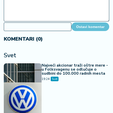
Ostavi komentar
KOMENTARI (0)
Svet
Najveći akcionar traži oštre mere -
u Folksvagenu se odlučuje o
sudbini do 100.000 radnih mesta
19:24
Svet