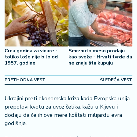
2
7
B
iz
L
if
Crna godina za vinare -
Smrznuto meso prodaju
e
toliko loše nije bilo od
kao sveže - Hrvati tvrde da
s
1957. godine
ne znaju šta kupuju
t
y
PRETHODNA VEST
SLEDEĆA VEST
l
e
Ukrajini preti ekonomska kriza kada Evropska unija
P
prepolovi kvotu za uvoz čelika, kažu u Kijevu i
o
dodaju da će ih ove mere koštati milijardu evra
t
godišnje.
r
o