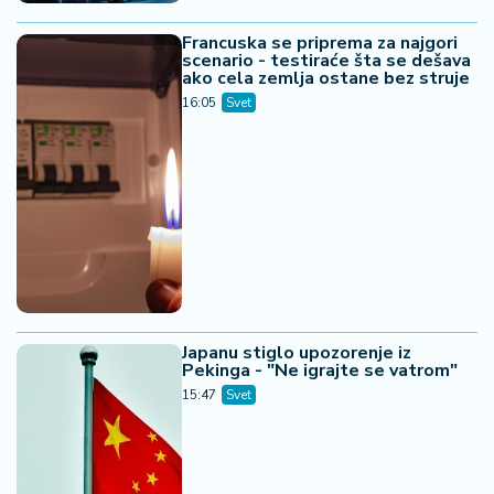
Francuska se priprema za najgori
scenario - testiraće šta se dešava
ako cela zemlja ostane bez struje
16:05
Svet
Japanu stiglo upozorenje iz
Pekinga - "Ne igrajte se vatrom"
15:47
Svet