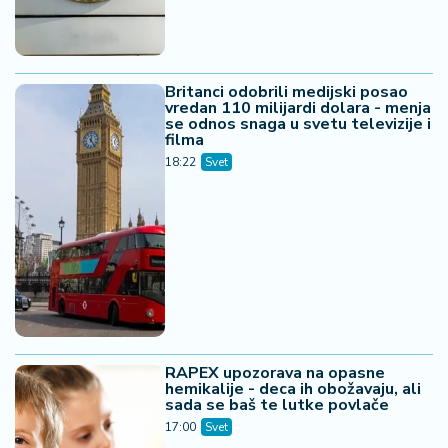
Britanci odobrili medijski posao
vredan 110 milijardi dolara - menja
se odnos snaga u svetu televizije i
filma
18:22
Svet
RAPEX upozorava na opasne
hemikalije - deca ih obožavaju, ali
sada se baš te lutke povlače
17:00
Svet