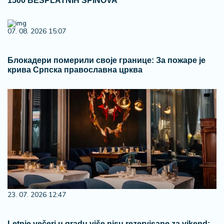
1500 BESPLATNIH SPINOVA
07. 08. 2026 15:07
Блокадери померили своје границе: За пожаре је
крива Српска православна црква
23. 07. 2026 12:47
Letnje večeri u gradu više nisu rezervisane za vikend: