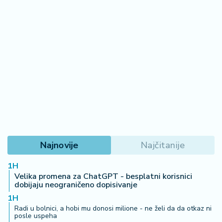
Najnovije
Najčitanije
1H
Velika promena za ChatGPT - besplatni korisnici
dobijaju neograničeno dopisivanje
1H
Radi u bolnici, a hobi mu donosi milione - ne želi da da otkaz ni
posle uspeha