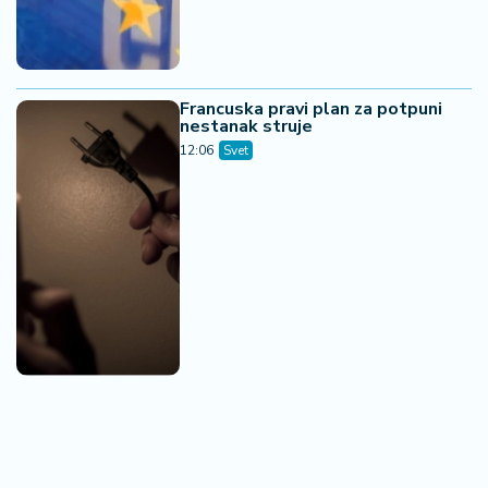
Francuska pravi plan za potpuni
nestanak struje
12:06
Svet