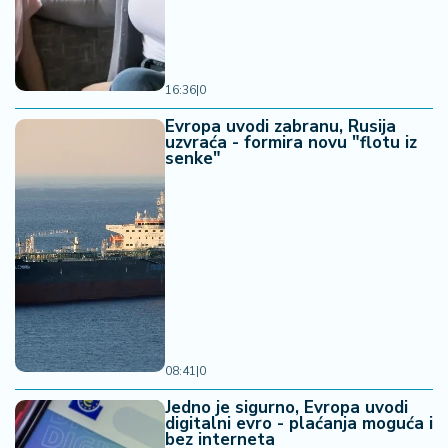
16:36
|
0
Evropa uvodi zabranu, Rusija
uzvraća - formira novu "flotu iz
senke"
08:41
|
0
Jedno je sigurno, Evropa uvodi
digitalni evro - plaćanja moguća i
bez interneta