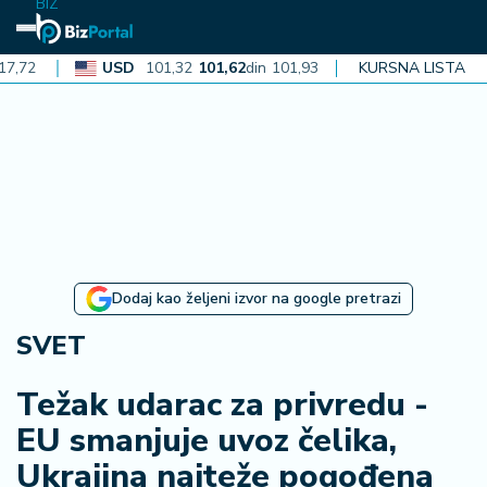
BIZ
USD
101,32
101,62
din
101,93
CAD
KURSNA LISTA
72,30
72,52
din
7
N
aj
n
o
vi
je
B
Dodaj kao željeni izvor na google pretrazi
i
z
SVET
i
n
Težak udarac za privredu -
f
EU smanjuje uvoz čelika,
o
Ukrajina najteže pogođena