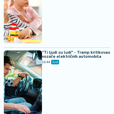
"Ti ljudi su ludi" - Tramp kritikovao
vozače električnih automobila
16:44
Svet