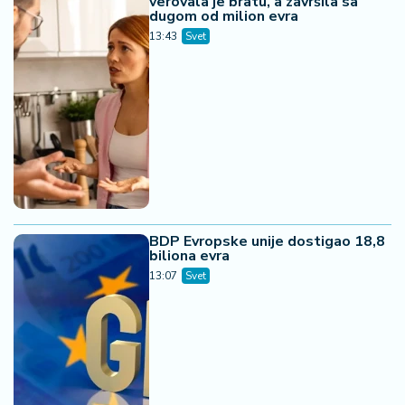
verovala je bratu, a završila sa
dugom od milion evra
13:43
Svet
BDP Evropske unije dostigao 18,8
biliona evra
13:07
Svet