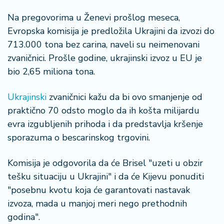
n
i
Na pregovorima u Ženevi prošlog meseca,
s
Evropska komisija je predložila Ukrajini da izvozi do
a
713.000 tona bez carina, naveli su neimenovani
n
zvaničnici. Prošle godine, ukrajinski izvoz u EU je
i
bio 2,65 miliona tona.
T
u
Ukrajinski
zvaničnici kažu da bi ovo smanjenje od
ri
praktično 70 odsto moglo da ih košta milijardu
z
evra izgubljenih prihoda i da predstavlja kršenje
a
sporazuma o bescarinskog trgovini.
m
Komisija je odgovorila da će Brisel "uzeti u obzir
K
a
tešku situaciju u Ukrajini" i da će Kijevu ponuditi
ri
"posebnu kvotu koja će garantovati nastavak
j
izvoza, mada u manjoj meri nego prethodnih
e
godina".
r