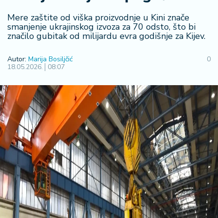
R
Mere zaštite od viška proizvodnje u Kini znače
e
smanjenje ukrajinskog izvoza za 70 odsto, što bi
g
značilo gubitak od milijardu evra godišnje za Kijev.
i
o
Autor:
Marija Bosiljčić
0
n
18.05.2026.
08:07
S
r
b
ij
a
S
v
e
t
F