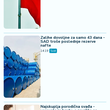
Zalihe dovoljne za samo 43 dana -
SAD troše poslednje rezerve
nafte
14:19
Svet
Najskuplja porodična svađa -