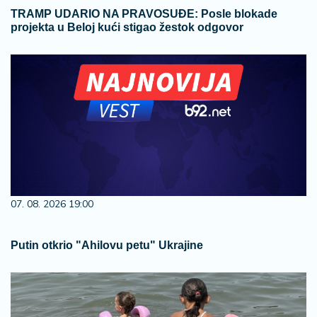
TRAMP UDARIO NA PRAVOSUĐE: Posle blokade
projekta u Beloj kući stigao žestok odgovor
07. 08. 2026 19:00
Putin otkrio "Ahilovu petu" Ukrajine