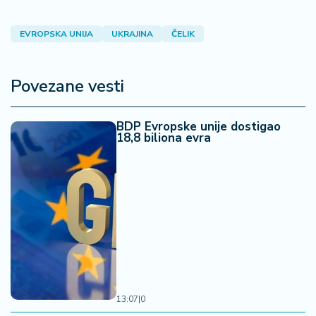
EVROPSKA UNIJA
UKRAJINA
ČELIK
Povezane vesti
BDP Evropske unije dostigao
18,8 biliona evra
13:07
|
0