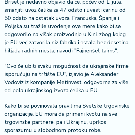
š
Brisel je nedavno objavio da će, počev od 1. jula,
a
smanjiti uvoz čelika za 47 odsto i uvesti carinu od
č
50 odsto na ostatak uvoza. Francuska, Španija i
Poljska su tražile uvođenje ove mere kako bi se
N
odgovorilo na višak proizvodnje u Kini, zbog kojeg
e
k
je EU već zatvorila niz fabrika i ostala bez desetina
r
hiljada radnih mesta, navodi "Fajnenšel tajms".
e
t
"Ovo će ubiti svaku mogućnost da ukrajinske firme
n
isporučuju na tržište EU", izjavio je Aleksander
i
n
Vodoviz iz kompanije Metinvest, odgovorne za više
e
od pola ukrajinskog izvoza čelika u EU.
P
Kako bi se povinovala pravilima Svetske trgovinske
e
organizacije, EU mora da primeni kvotu na sve
n
trgovinske partnere, pa i Ukrajinu, uprkos
zi
sporazumu u slobodnom protoku robe.
o