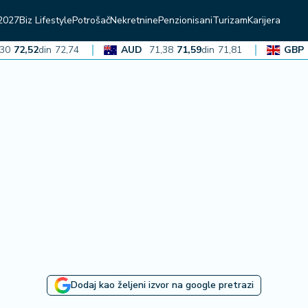
2027
Biz Lifestyle
Potrošač
Nekretnine
Penzionisani
Turizam
Karijera
2,52
din
72,74
AUD
71,38
71,59
din
71,81
GBP
136,
Dodaj kao željeni izvor na google pretrazi