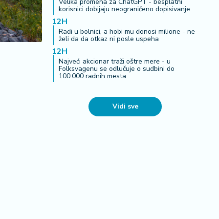
Velika promena za ChatGPT - besplatni
korisnici dobijaju neograničeno dopisivanje
12H
Radi u bolnici, a hobi mu donosi milione - ne
želi da da otkaz ni posle uspeha
12H
Najveći akcionar traži oštre mere - u
Folksvagenu se odlučuje o sudbini do
100.000 radnih mesta
Vidi sve