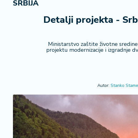
SRBIJA
R
e
g
Detalji projekta - Srb
i
o
n
Ministarstvo zaštite životne sredine
projektu modernizacije i izgradnje 
S
r
b
ij
a
Autor:
Stanko Stame
S
v
e
t
F