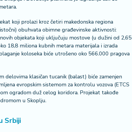
metara.
kat koji prolazi kroz četiri makedonska regiona
goistočni) obuhvata obimne građevinske aktivnosti:
23 °
 novih objekata koji uključuju mostove (u dužini od 2,65
oko 18,8 miliona kubnih metara materijala i izrada
Lozni
 polaganje koloseka biće utrošeno oko 566.000 pragova
im delovima klasičan tucanik (balast) biće zamenjen
emljena evropskim sistemom za kontrolu vozova (ETCS
nom ogradom duž celog koridora. Projekat takođe
rodromom u Skoplju.
 Srbiji