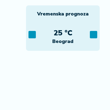
Vremenska prognoza
C
25 °C
ca
Beograd