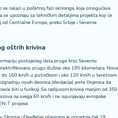
se nalazi u početnoj fazi skrininga, koja omogućava
da se upoznaju sa tehničkim detaljima projekta koji će
j od Centralne Evrope, preko Srbije i Severne
g oštrih krivina
rmaciju postojećeg dela pruge kroz Severnu
lektrifikovanu prugu dužine oko 195 kilometara. Nova
ine do 160 km/h u putničkom i oko 120 km/h u teretnom
zgradnju novih deonica (devijacija) jeste činjenica da
 neće biti u funkciji. Sa radijusom krivina manjim od 350
vozova na svega 60 km/h i ne ispunjavaju evropske
TEN-T propise.
u Skoplja i Đevđelije planirana je izgradnja čak 19