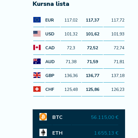
Kursna lista
EUR
117,02
117,37
117,72
USD
101,32
101,62
101,93
CAD
72,3
72,52
72,74
AUD
71,38
71,59
71,81
GBP
136,36
136,77
137,18
CHF
125,48
125,86
126,23
BTC
56.115,00 €
ETH
1.655,13 €