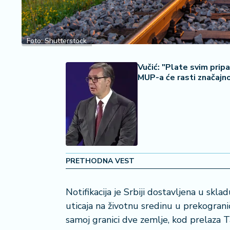
2
7
B
Foto: Shutterstock
iz
L
Vučić: "Plate svim prip
if
MUP-a će rasti značajn
e
s
t
y
l
e
PRETHODNA VEST
P
o
t
Notifikacija je Srbiji dostavljena u 
r
uticaja na životnu sredinu u prekogran
o
samoj granici dve zemlje, kod prelaza T
š