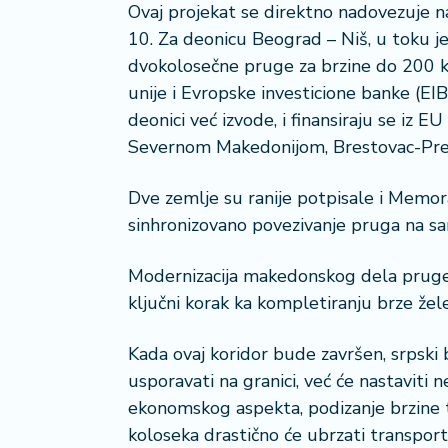
a
Ovaj projekat se direktno nadovezuje n
10. Za deonicu Beograd – Niš, u toku j
dvokolosečne pruge za brzine do 200 km
unije i Evropske investicione banke (EIB
deonici već izvode, i finansiraju se iz 
Severnom Makedonijom, Brestovac-Preš
Dve zemlje su ranije potpisale i Memo
sinhronizovano povezivanje pruga na samo
Modernizacija makedonskog dela pruge i
ključni korak ka kompletiranju brze že
Kada ovaj koridor bude završen, srpski b
usporavati na granici, već će nastaviti 
ekonomskog aspekta, podizanje brzine 
koloseka drastično će ubrzati transport r