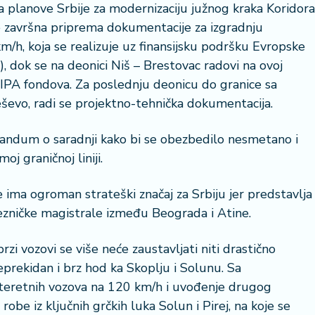
a planove Srbije za modernizaciju južnog kraka Koridora
e završna priprema dokumentacije za izgradnju
/h, koja se realizuje uz finansijsku podršku Evropske
), dok se na deonici Niš – Brestovac radovi na ovoj
EU IPA fondova. Za poslednju deonicu do granice sa
evo, radi se projektno-tehnička dokumentacija.
randum o saradnji kako bi se obezbedilo nesmetano i
j graničnoj liniji.
ma ogroman strateški značaj za Srbiju jer predstavlja
lezničke magistrale između Beograda i Atine.
rzi vozovi se više neće zaustavljati niti drastično
neprekidan i brz hod ka Skoplju i Solunu. Sa
teretnih vozova na 120 km/h i uvođenje drugog
obe iz ključnih grčkih luka Solun i Pirej, na koje se