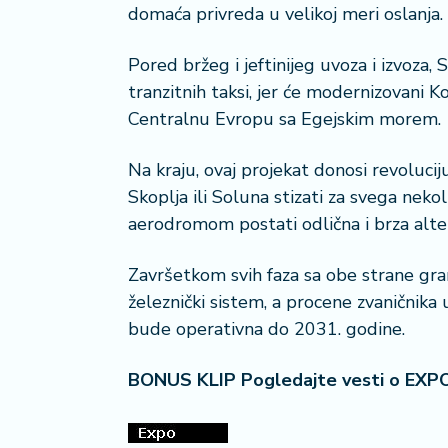
domaća privreda u velikoj meri oslanja.
Pored bržeg i jeftinijeg uvoza i izvoza, 
tranzitnih taksi, jer će modernizovani K
Centralnu Evropu sa Egejskim morem.
Na kraju, ovaj projekat donosi revolucij
Skoplja ili Soluna stizati za svega neko
aerodromom postati odlična i brza alter
Završetkom svih faza sa obe strane gran
železnički sistem, a procene zvaničnik
bude operativna do 2031. godine.
BONUS KLIP Pogledajte vesti o EXP