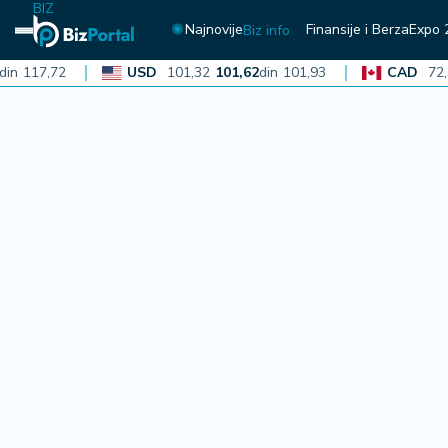
BIZ
Najnovije
Finansije i Berza
Expo 
Biz info
17,72
USD
101,32
101,62
din
101,93
CAD
72,30
7
N
aj
n
o
vi
je
B
i
z
i
n
f
o