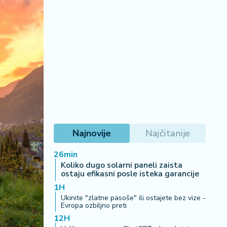
Najnovije
Najčitanije
26min
Koliko dugo solarni paneli zaista
ostaju efikasni posle isteka garancije
1H
Ukinite "zlatne pasoše" ili ostajete bez vize -
Evropa ozbiljno preti
12H