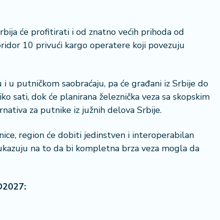
Srbija će profitirati i od znatno većih prihoda od
oridor 10 privući kargo operatere koji povezuju
u i u putničkom saobraćaju, pa će građani iz Srbije do
liko sati, dok će planirana železnička veza sa skopskim
nativa za putnike iz južnih delova Srbije.
ice, region će dobiti jedinstven i interoperabilan
a ukazuju na to da bi kompletna brza veza mogla da
O2027: