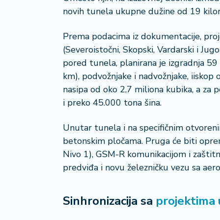
i
novih tunela ukupne dužine od 19 kilo
s
a
Prema podacima iz dokumentacije, proje
n
(Severoistočni, Skopski, Vardarski i Ju
i
pored tunela, planirana je izgradnja 59
km), podvožnjake i nadvožnjake, iiskop 
T
u
nasipa od oko 2,7 miliona kubika, a za
ri
i preko 45.000 tona šina.
z
a
Unutar tunela i na specifičnim otvoren
m
betonskim pločama. Pruga će biti opr
Nivo 1), GSM-R komunikacijom i zaštit
K
a
predviđa i novu železničku vezu sa ae
ri
j
Sinhronizacija sa
projektima u
e
r