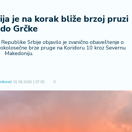
ija je na korak bliže brzoj pruzi
do Grčke
 Republike Srbije objavilo je zvanično obaveštenje o
dvokolosečne brze pruge na Koridoru 10 kroz Severnu
Makedoniju.
nković
01.06.2026.
07:03
0