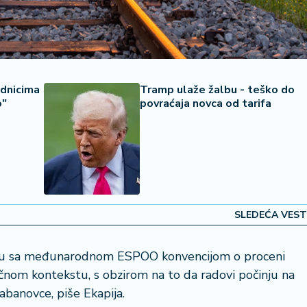
adnicima
Tramp ulaže žalbu - teško do
o"
povraćaja novca od tarifa
SLEDEĆA VEST
skladu sa međunarodnom ESPOO konvencijom o proceni
ičnom kontekstu, s obzirom na to da radovi počinju na
abanovce, piše Ekapija.