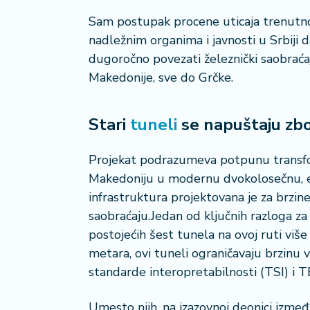
a
Sam postupak procene uticaja trenutno 
č
nadležnim organima i javnosti u Srbiji 
dugoročno povezati železnički saobraća
N
e
Makedonije, sve do Grčke.
k
r
e
Stari
tuneli
se napuštaju zbo
t
n
Projekat podrazumeva potpunu transfo
i
Makedoniju u modernu dvokolosečnu, e
n
e
infrastruktura projektovana je za brz
saobraćaju.Jedan od ključnih razloga za i
P
postojećih šest tunela na ovoj ruti više
e
metara, ovi tuneli ograničavaju brzinu 
n
standarde interopretabilnosti (TSI) i 
zi
o
Umesto njih, na izazovnoj deonici izmeđ
n