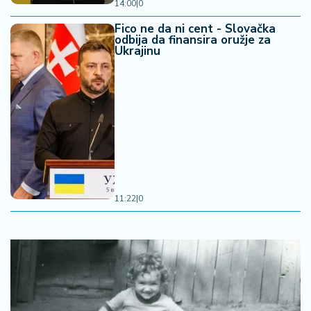
14:00
|
0
Fico ne da ni cent - Slovačka
odbija da finansira oružje za
Ukrajinu
11:22
|
0