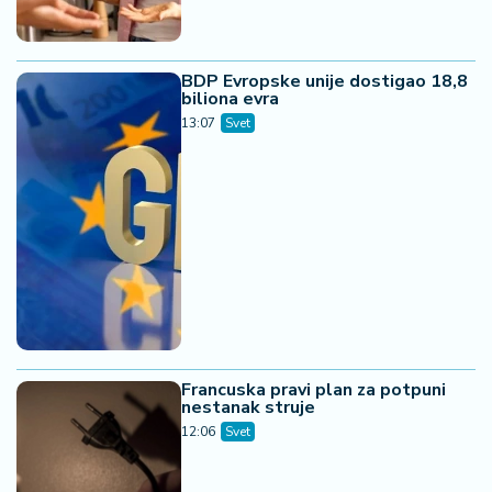
BDP Evropske unije dostigao 18,8
biliona evra
13:07
Svet
Francuska pravi plan za potpuni
nestanak struje
12:06
Svet