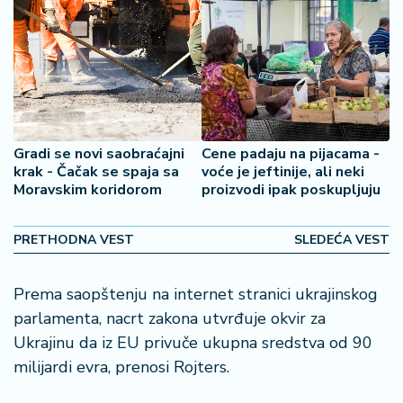
2
7
B
iz
L
if
Gradi se novi saobraćajni
Cene padaju na pijacama -
e
krak - Čačak se spaja sa
voće je jeftinije, ali neki
s
Moravskim koridorom
proizvodi ipak poskupljuju
t
y
l
PRETHODNA VEST
SLEDEĆA VEST
e
Prema saopštenju na internet stranici ukrajinskog
P
parlamenta, nacrt zakona utvrđuje okvir za
o
Ukrajinu da iz EU privuče ukupna sredstva od 90
t
r
milijardi evra, prenosi Rojters.
o