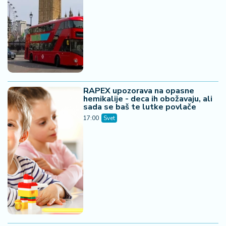
RAPEX upozorava na opasne
hemikalije - deca ih obožavaju, ali
sada se baš te lutke povlače
17:00
Svet