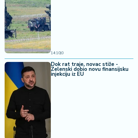
14:10
|
0
Dok rat traje, novac stiže -
Zelenski dobio novu finansijsku
injekciju iz EU