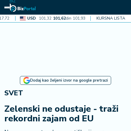
BIZ
USD
101,32
101,62
din
101,93
CAD
KURSNA LISTA
72,30
72,52
din
N
aj
n
o
vi
je
B
Dodaj kao željeni izvor na google pretrazi
i
z
SVET
i
n
Zelenski ne odustaje - traži
f
rekordni zajam od EU
o