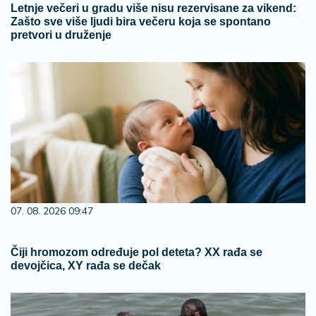
Letnje večeri u gradu više nisu rezervisane za vikend:
Zašto sve više ljudi bira večeru koja se spontano
pretvori u druženje
07. 08. 2026 09:47
Čiji hromozom određuje pol deteta? XX rađa se
devojčica, XY rađa se dečak