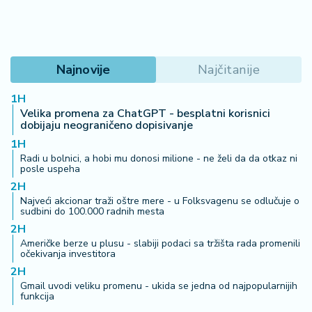
Najnovije
Najčitanije
1H
Velika promena za ChatGPT - besplatni korisnici
dobijaju neograničeno dopisivanje
1H
Radi u bolnici, a hobi mu donosi milione - ne želi da da otkaz ni
posle uspeha
2H
Najveći akcionar traži oštre mere - u Folksvagenu se odlučuje o
sudbini do 100.000 radnih mesta
2H
Američke berze u plusu - slabiji podaci sa tržišta rada promenili
očekivanja investitora
2H
Gmail uvodi veliku promenu - ukida se jedna od najpopularnijih
funkcija