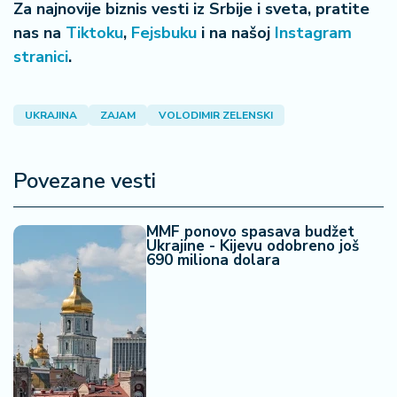
n
Za najnovije biznis vesti iz Srbije i sveta, pratite
i
nas na
Tiktoku
,
Fejsbuku
i na našoj
Instagram
s
stranici
.
a
n
i
UKRAJINA
ZAJAM
VOLODIMIR ZELENSKI
T
u
Povezane vesti
ri
z
a
MMF ponovo spasava budžet
Ukrajine - Kijevu odobreno još
m
690 miliona dolara
K
a
ri
j
e
r