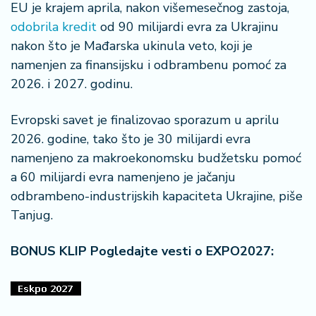
š
EU je krajem aprila, nakon višemesečnog zastoja,
a
odobrila kredit
od 90 milijardi evra za Ukrajinu
č
nakon što je Mađarska ukinula veto, koji je
namenjen za finansijsku i odbrambenu pomoć za
N
e
2026. i 2027. godinu.
k
r
Evropski savet je finalizovao sporazum u aprilu
e
2026. godine, tako što je 30 milijardi evra
t
namenjeno za makroekonomsku budžetsku pomoć
n
i
a 60 milijardi evra namenjeno je jačanju
n
odbrambeno-industrijskih kapaciteta Ukrajine, piše
e
Tanjug.
P
BONUS KLIP Pogledajte vesti o EXPO2027:
e
n
zi
o