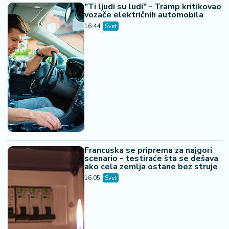
"Ti ljudi su ludi" - Tramp kritikovao
vozače električnih automobila
16:44
Svet
Francuska se priprema za najgori
scenario - testiraće šta se dešava
ako cela zemlja ostane bez struje
16:05
Svet