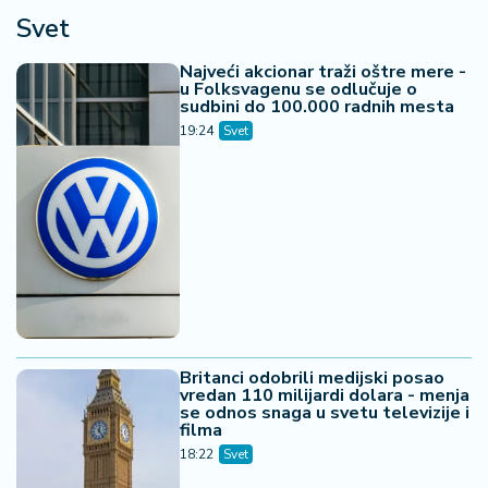
Svet
Najveći akcionar traži oštre mere -
u Folksvagenu se odlučuje o
sudbini do 100.000 radnih mesta
19:24
Svet
Britanci odobrili medijski posao
vredan 110 milijardi dolara - menja
se odnos snaga u svetu televizije i
filma
18:22
Svet