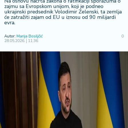
Na osnovu nacrta zakona o ratifikaciji sporazuma o
R
zajmu sa Evropskom unijom, koji je podneo
ukrajinski predsednik Volodimir Zelenski, ta zemlja
e
će zatražiti zajam od EU u iznosu od 90 milijardi
g
evra.
i
o
Autor:
Marija Bosiljčić
0
n
28.05.2026.
11:36
S
r
b
ij
a
S
v
e
t
F