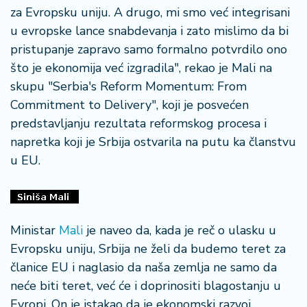
š
za Evropsku uniju. A drugo, mi smo već integrisani
a
u evropske lance snabdevanja i zato mislimo da bi
č
pristupanje zapravo samo formalno potvrdilo ono
N
što je ekonomija već izgradila", rekao je Mali na
e
skupu "Serbia's Reform Momentum: From
k
Commitment to Delivery", koji je posvećen
r
predstavljanju rezultata reformskog procesa i
e
t
napretka koji je Srbija ostvarila na putu ka članstvu
n
u EU.
i
n
e
Ministar
Mali
je naveo da, kada je reč o ulasku u
P
Evropsku uniju, Srbija ne želi da budemo teret za
e
n
članice EU i naglasio da naša zemlja ne samo da
zi
neće biti teret, već će i doprinositi blagostanju u
o
Evropi. On je istakao da je ekonomski razvoj