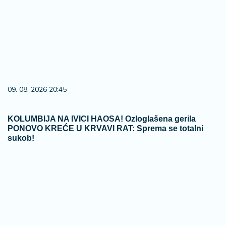
KOLUMBIJA NA IVICI HAOSA! Ozloglašena gerila
PONOVO KREĆE U KRVAVI RAT: Sprema se totalni
sukob!
03. 08. 2026 07:31
25.000 kupaca već kupuje uz PerSu Extra. A ti? Saznaj
više