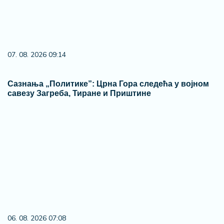
06. 08. 2026 07:08
Evo u kojim banjama važi vaučer od 10.000 dinara -
kompletan spisak destinacija u Srbiji