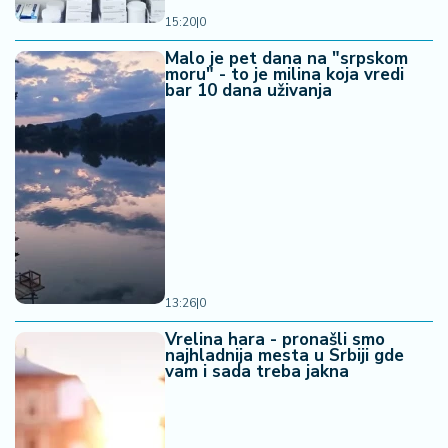
15:20
|
0
Malo je pet dana na "srpskom
moru" - to je milina koja vredi
bar 10 dana uživanja
13:26
|
0
Vrelina hara - pronašli smo
najhladnija mesta u Srbiji gde
vam i sada treba jakna