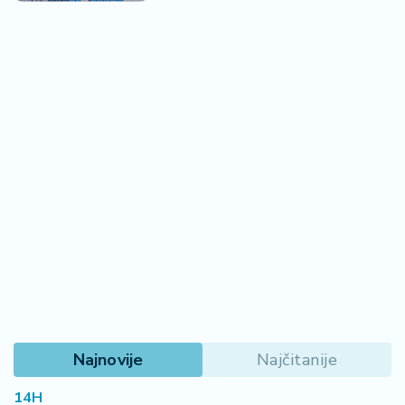
Najnovije
Najčitanije
14H
Kad građevinska firma pukne, nikako ne valja - u
stečaju porodična tradicija duga 136 godina
15H
Nuklearka u komšiluku ponovo radi, ali samo 9 dana
16H
Ne mučite svog mezimca - kobne greške koje vozači prave
tokom leta
17H
Tražio je novčiće detektorom metala, a otkrio neprocenjiv mač