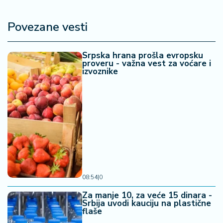
a
Povezane vesti
Srpska hrana prošla evropsku
proveru - važna vest za voćare i
izvoznike
08:54
|
0
Za manje 10, za veće 15 dinara -
Srbija uvodi kauciju na plastične
flaše