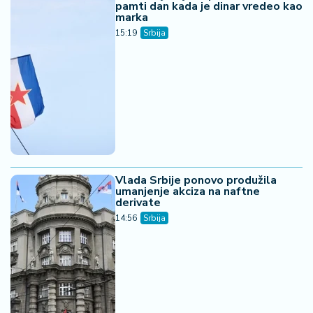
Vlada Srbije ponovo produžila
umanjenje akciza na naftne
derivate
14:56
Srbija
Objavljene nove cene goriva -
naredne nedelje dizel skuplji
13:45
Srbija