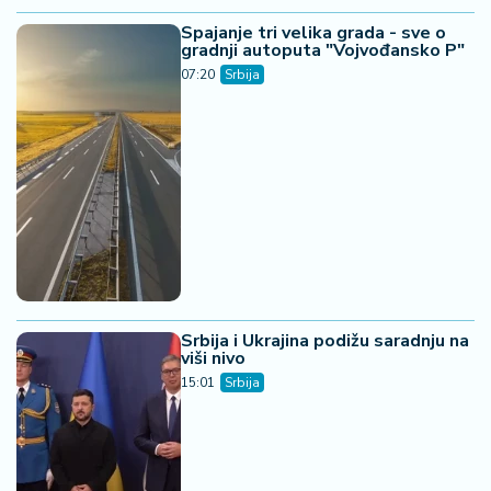
Srbija i Ukrajina podižu saradnju na
viši nivo
15:01
Srbija
Veliko pojeftinjenje lekova u Srbiji
- građani će plaćati od 10 do 50
odsto cene