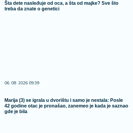
06. 08. 2026 09:39
Marija (3) se igrala u dvorištu i samo je nestala: Posle
42 godine otac je pronašao, zanemeo je kada je saznao
gde je bila
09. 08. 2026 20:45