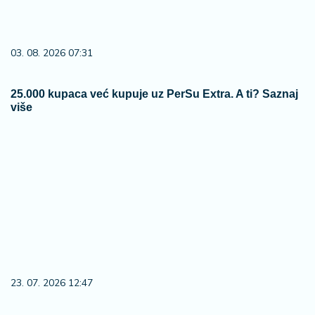
23. 07. 2026 12:47
Letnje večeri u gradu više nisu rezervisane za vikend:
Zašto sve više ljudi bira večeru koja se spontano
pretvori u druženje