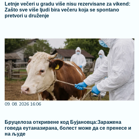
09. 08. 2026 16:06
Бруцелоза откривене код Бујановца:Заражена
говеда еутаназирана, болест може да се пренесе и
на људе
09. 08. 2026 15:41
Галић: Сви капацитети су на терену, приоритет су
људски животи и заштита Делиблатске пешчаре