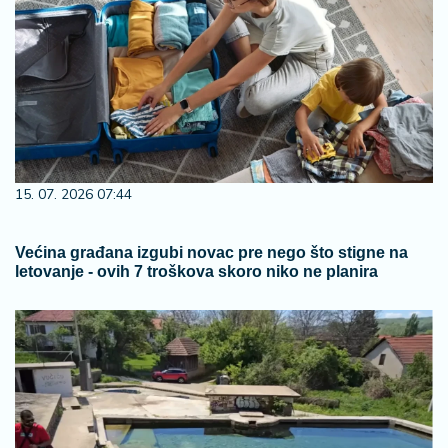
15. 07. 2026 07:44
Većina građana izgubi novac pre nego što stigne na
letovanje - ovih 7 troškova skoro niko ne planira
09. 08. 2026 14:58
Zovu ih srpski "mali Karibi" - mestašce je kao sa
razglednice