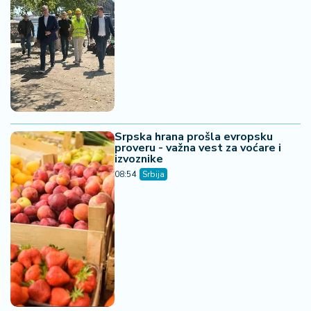
Srpska hrana prošla evropsku
proveru - važna vest za voćare i
izvoznike
08:54
Srbija
Spajanje tri velika grada - sve o
gradnji autoputa "Vojvođansko P"
07:20
Srbija