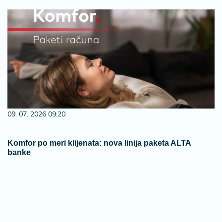
09. 07. 2026 09:20
Komfor po meri klijenata: nova linija paketa ALTA
banke
07. 08. 2026 09:14
Сазнања „Политике”: Црна Гора следећа у војном
савезу Загреба, Тиране и Приштине