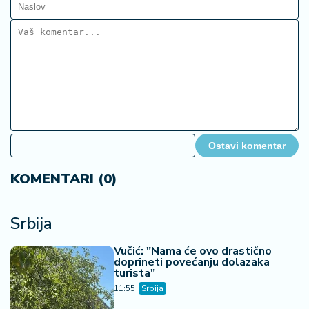
Ostavi komentar
KOMENTARI (0)
Srbija
Vučić: "Nama će ovo drastično
doprineti povećanju dolazaka
turista"
11:55
Srbija