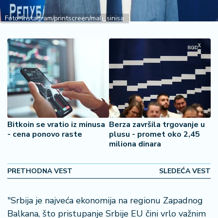
2
7
Foto: Instagram/printscreen/mali_sinisa
B
iz
L
if
e
s
t
y
Bitkoin se vratio iz minusa
Berza završila trgovanje u
l
- cena ponovo raste
plusu - promet oko 2,45
e
miliona dinara
P
PRETHODNA VEST
SLEDEĆA VEST
o
t
r
"Srbija je najveća ekonomija na regionu Zapadnog
o
Balkana, što pristupanje Srbije EU čini vrlo važnim