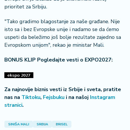
n
prioritet za Srbiju.
i
s
a
"Tako gradimo blagostanje za naše građane. Nije
n
isto sa i bez Evropske unije i nadamo se da ćemo
i
uspeti da beležimo još bolje rezultate zajedno sa
Evropskom unijom", rekao je ministar Mali.
T
u
BONUS KLIP Pogledajte vesti o EXPO2027:
ri
z
a
m
Za najnovije biznis vesti iz Srbije i sveta, pratite
K
nas na
Tiktoku
,
Fejsbuku
i na našoj
Instagram
a
stranici
.
ri
j
e
SINIŠA MALI
SRBIJA
BRISEL
r