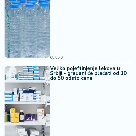
08:06
|
0
Veliko pojeftinjenje lekova u
Srbiji - građani će plaćati od 10
do 50 odsto cene