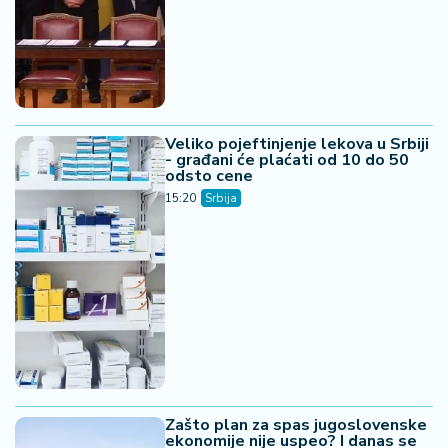
15:20
Srbija
Zašto plan za spas jugoslovenske
ekonomije nije uspeo? I danas se
pamti dan kada je dinar vredeo kao
marka
15:19
Srbija