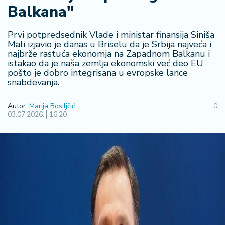
Balkana"
R
e
g
Prvi potpredsednik Vlade i ministar finansija Siniša
i
Mali izjavio je danas u Briselu da je Srbija najveća i
najbrže rastuća ekonomja na Zapadnom Balkanu i
o
istakao da je naša zemlja ekonomski već deo EU
n
pošto je dobro integrisana u evropske lance
snabdevanja.
S
r
Autor:
Marija Bosiljčić
0
b
03.07.2026.
16:20
ij
a
S
v
e
t
F