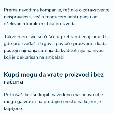
a
Prema navodima kompanije, reč nije o zdravstvenoj
neispravnosti, već o mogućem odstupanju od
očekivanih karakteristika proizvoda.
Takve mere sve su češće u prehrambenoj industriji,
gde proizvođači i trgovci povlače proizvode i kada
postoji najmanja sumnja da kvalitet nije na nivou
koji je deklarisan na ambalaži.
Kupci mogu da vrate proizvod i bez
računa
Potrošači koji su kupili navedeno maslinovo ulje
mogu ga vratiti na prodajno mesto na kojem je
kupljeno.