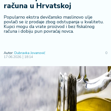
računa u Hrvatskoj
R
e
g
Popularno ekstra devičansko maslinovo ulje
i
povlači se iz prodaje zbog odstupanja u kvalitetu.
Kupci mogu da vrate proizvod i bez fiskalnog
o
računa i dobiju pun povraćaj novca.
n
S
r
Autor:
Dubravka Jovanović
0
b
17.06.2026.
18:14
ij
a
S
v
e
t
F