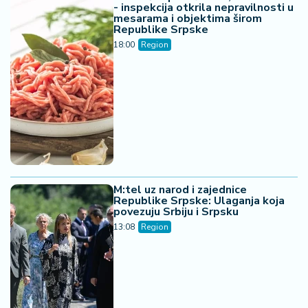
M:tel uz narod i zajednice
Republike Srpske: Ulaganja koja
povezuju Srbiju i Srpsku
13:08
Region
JANAF dobio licencu za transport
nafte ka NIS-u
11:57
Region