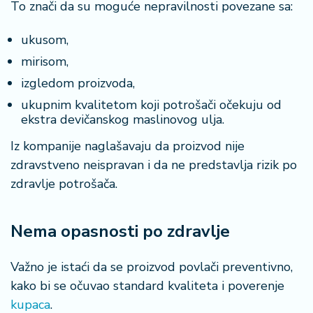
n
To znači da su moguće nepravilnosti povezane sa:
i
s
ukusom,
a
mirisom,
n
i
izgledom proizvoda,
ukupnim kvalitetom koji potrošači očekuju od
T
ekstra devičanskog maslinovog ulja.
u
Iz kompanije naglašavaju da proizvod nije
ri
z
zdravstveno neispravan i da ne predstavlja rizik po
a
zdravlje potrošača.
m
Nema opasnosti po zdravlje
K
a
ri
Važno je istaći da se proizvod povlači preventivno,
j
kako bi se očuvao standard kvaliteta i poverenje
e
kupaca
.
r