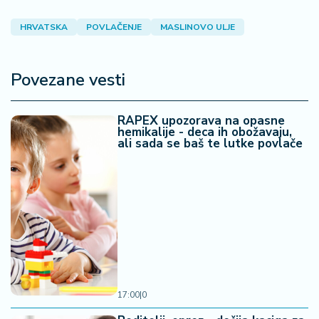
HRVATSKA
POVLAČENJE
MASLINOVO ULJE
Povezane vesti
RAPEX upozorava na opasne
hemikalije - deca ih obožavaju,
ali sada se baš te lutke povlače
17:00
|
0