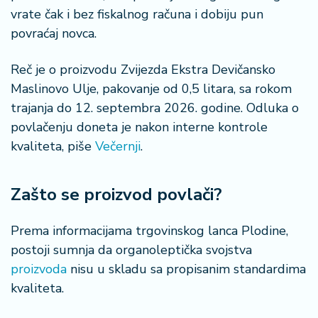
š
vrate čak i bez fiskalnog računa i dobiju pun
a
č
povraćaj novca.
N
Reč je o proizvodu
Zvijezda Ekstra Devičansko
e
Maslinovo Ulje
, pakovanje od 0,5 litara, sa rokom
k
trajanja do 12. septembra 2026. godine. Odluka o
r
povlačenju doneta je nakon interne kontrole
e
kvaliteta, piše
Večernji
.
t
n
i
Zašto se proizvod povlači?
n
e
Prema informacijama trgovinskog lanca
Plodine
,
P
postoji sumnja da organoleptička svojstva
e
proizvoda
nisu u skladu sa propisanim standardima
n
kvaliteta.
zi
o