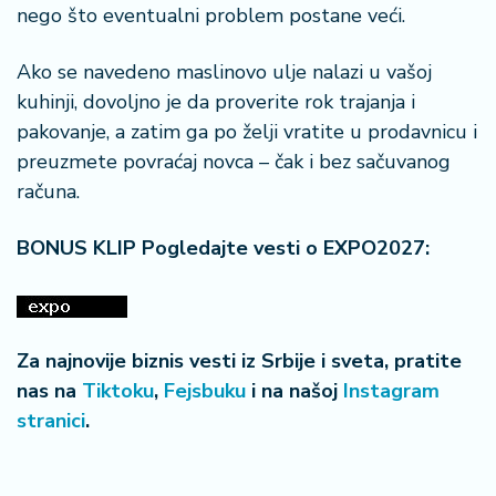
nego što eventualni problem postane veći.
Ako se navedeno maslinovo ulje nalazi u vašoj
kuhinji, dovoljno je da proverite rok trajanja i
pakovanje, a zatim ga po želji vratite u prodavnicu i
preuzmete povraćaj novca – čak i bez sačuvanog
računa.
BONUS KLIP Pogledajte vesti o EXPO2027:
Za najnovije biznis vesti iz Srbije i sveta, pratite
nas na
Tiktoku
,
Fejsbuku
i na našoj
Instagram
stranici
.