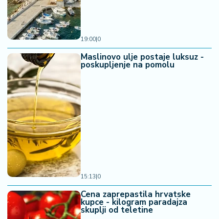
19:00
|
0
Maslinovo ulje postaje luksuz -
poskupljenje na pomolu
15:13
|
0
Cena zaprepastila hrvatske
kupce - kilogram paradajza
skuplji od teletine