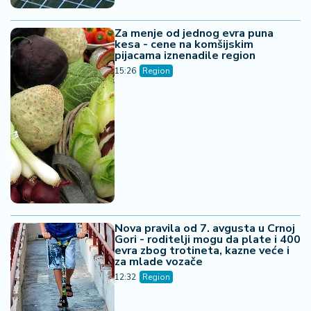
Nova pravila od 7. avgusta u Crnoj
Gori - roditelji mogu da plate i 400
evra zbog trotineta, kazne veće i
za mlade vozače
12:32
Region
Prosečna plata 1.600 evra, novi
minimalac i pomoć poslodavcima -