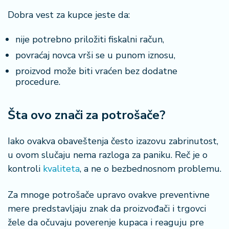
Dobra vest za kupce jeste da:
nije potrebno priložiti fiskalni račun,
povraćaj novca vrši se u punom iznosu,
proizvod može biti vraćen bez dodatne
procedure.
Šta ovo znači za potrošače?
Iako ovakva obaveštenja često izazovu zabrinutost,
u ovom slučaju nema razloga za paniku. Reč je o
kontroli
kvaliteta
, a ne o bezbednosnom problemu.
Za mnoge potrošače upravo ovakve preventivne
mere predstavljaju znak da proizvođači i trgovci
žele da očuvaju poverenje kupaca i reaguju pre