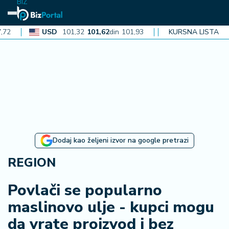
BIZ
USD
101,32
101,62
din
101,93
CAD
KURSNA LISTA
72,30
72,52
din
7
N
aj
n
o
vi
je
B
Dodaj kao željeni izvor na google pretrazi
i
z
REGION
i
n
Povlači se popularno
f
maslinovo ulje - kupci mogu
o
da vrate proizvod i bez