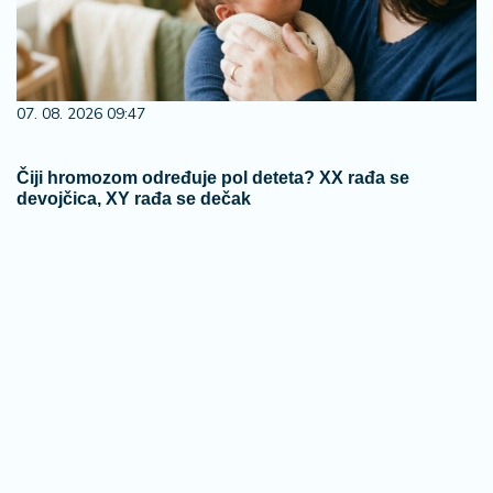
07. 08. 2026 09:47
Čiji hromozom određuje pol deteta? XX rađa se
devojčica, XY rađa se dečak