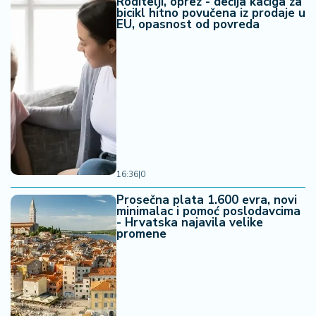
Roditelji, oprez - dečija kaciga za
bicikl hitno povučena iz prodaje u
EU, opasnost od povreda
16:36
|
0
Prosečna plata 1.600 evra, novi
minimalac i pomoć poslodavcima
- Hrvatska najavila velike
promene