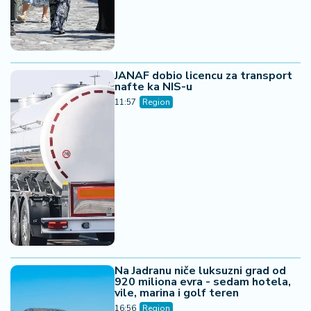
Na Jadranu niče luksuzni grad od
920 miliona evra - sedam hotela,
vile, marina i golf teren
16:56
Region