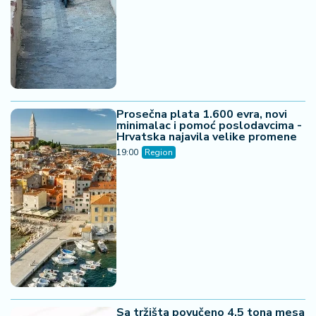
Hrvatska najavila velike promene
19:00
Region
Sa tržišta povučeno 4,5 tona mesa
- inspekcija otkrila nepravilnosti u
mesarama i objektima širom
Republike Srpske
18:00
Region