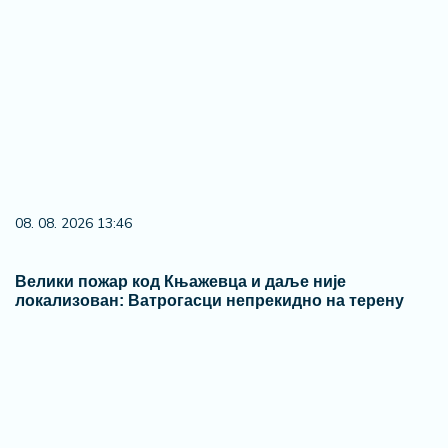
08. 08. 2026 13:46
Велики пожар код Књажевца и даље није
локализован: Ватрогасци непрекидно на терену
08. 08. 2026 09:22
Почео састанак Вучића и Зеленског у Палати
Србија