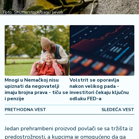
2
7
Foto: Shutterstock/banu sevim
B
iz
L
if
e
s
t
y
Mnogi u Nemačkoj nisu
Volstrit se oporavlja
l
upiznati da negovatelji
nakon velikog pada -
e
imaju brojna prava - tiču se
investitori čekaju ključnu
i penzije
odluku FED-a
P
PRETHODNA VEST
SLEDEĆA VEST
o
t
r
Jedan prehrambeni proizvod povlači se sa tržišta iz
o
predostrožnosti, a kupcima je omogućeno da ga