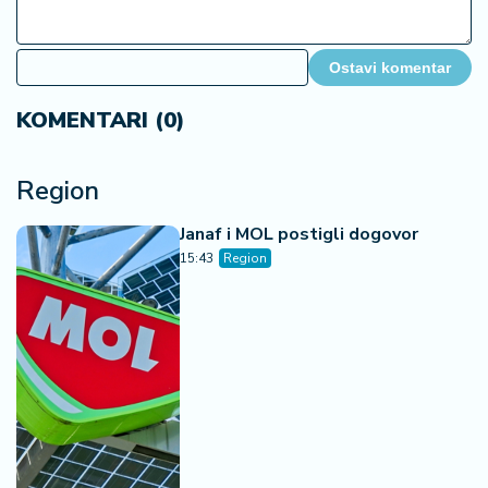
Janaf i MOL postigli dogovor
15:43
Region
Za menje od jednog evra puna
kesa - cene na komšijskim
pijacama iznenadile region
15:26
Region