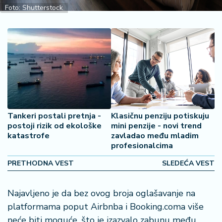
š
Foto: Shutterstock
a
č
N
e
k
r
e
t
n
Tankeri postali pretnja -
Klasičnu penziju potiskuju
i
postoji rizik od ekološke
mini penzije - novi trend
n
katastrofe
zavladao među mladim
profesionalcima
e
PRETHODNA VEST
SLEDEĆA VEST
P
e
Najavljeno je da bez ovog broja oglašavanje na
n
zi
platformama poput Airbnba i Booking.coma više
o
neće biti moguće, što je izazvalo zabunu među