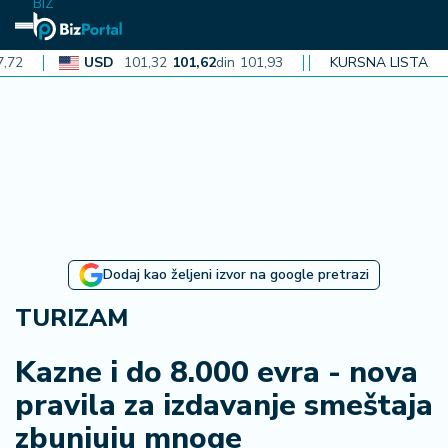
BIZ
USD
101,32
101,62
din
101,93
CAD
72,30
KURSNA LISTA
72,52
din
72
N
aj
n
o
vi
je
B
Dodaj kao željeni izvor na google pretrazi
iz
i
TURIZAM
n
f
Kazne i do 8.000 evra - nova
o
pravila za izdavanje smeštaja
zbunjuju mnoge