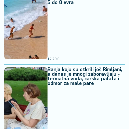
5 do 8 evra
12:29
|
0
Banja koju su otkrili još Rimljani,
a danas je mnogi zaboravljaju -
termalna voda, carska palata i
odmor za male pare