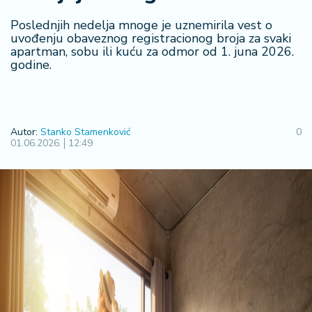
F
i
Poslednjih nedelja mnoge je uznemirila vest o
n
uvođenju obaveznog registracionog broja za svaki
a
apartman, sobu ili kuću za odmor od 1. juna 2026.
n
godine.
si
j
e
i
Autor:
Stanko Stamenković
0
B
01.06.2026.
12:49
e
r
z
a
E
x
p
o
2
0