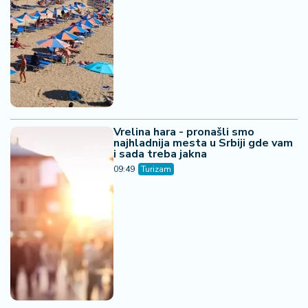
Vrelina hara - pronašli smo
najhladnija mesta u Srbiji gde vam
i sada treba jakna
09:49
Turizam