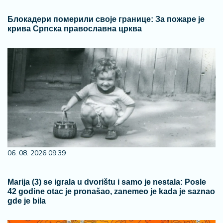
Блокадери померили своје границе: За пожаре је
крива Српска православна црква
06. 08. 2026 09:39
Marija (3) se igrala u dvorištu i samo je nestala: Posle
42 godine otac je pronašao, zanemeo je kada je saznao
gde je bila