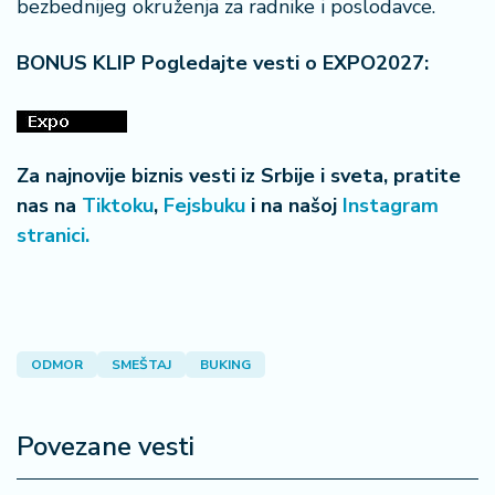
bezbednijeg okruženja za radnike i poslodavce.
BONUS KLIP Pogledajte vesti o EXPO2027:
Za najnovije biznis vesti iz Srbije i sveta, pratite
nas na
Tiktoku
,
Fejsbuku
i na našoj
Instagram
stranici.
ODMOR
SMEŠTAJ
BUKING
Povezane vesti