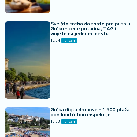
Sve što treba da znate pre puta u
Grčku - cene putarina, TAG i
vinjete na jednom mestu
12:54
Turizam
Grčka digla dronove - 1.500 plaža
pod kontrolom inspekcije
11:53
Turizam