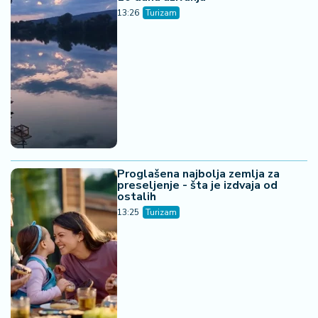
13:26
Turizam
Proglašena najbolja zemlja za
preseljenje - šta je izdvaja od
ostalih
13:25
Turizam