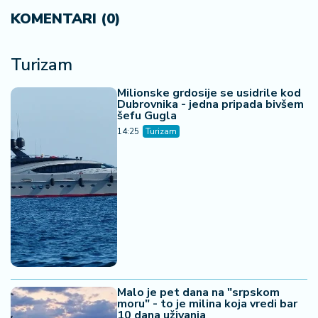
KOMENTARI (0)
Turizam
Milionske grdosije se usidrile kod
Dubrovnika - jedna pripada bivšem
šefu Gugla
14:25
Turizam
Malo je pet dana na "srpskom
moru" - to je milina koja vredi bar
10 dana uživanja