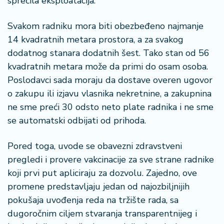
sprečila eksploatacija.
Svakom radniku mora biti obezbeđeno najmanje
14 kvadratnih metara prostora, a za svakog
dodatnog stanara dodatnih šest. Tako stan od 56
kvadratnih metara može da primi do osam osoba.
Poslodavci sada moraju da dostave overen ugovor
o zakupu ili izjavu vlasnika nekretnine, a zakupnina
ne sme preći 30 odsto neto plate radnika i ne sme
se automatski odbijati od prihoda.
Pored toga, uvode se obavezni zdravstveni
pregledi i provere vakcinacije za sve strane radnike
koji prvi put apliciraju za dozvolu. Zajedno, ove
promene predstavljaju jedan od najozbiljnijih
pokušaja uvođenja reda na tržište rada, sa
dugoročnim ciljem stvaranja transparentnijeg i