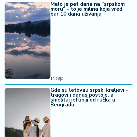
Malo je pet dana na "srpskom
moru" - to je milina koja vredi
bar 10 dana uživanja
13:26
|
0
Gde su letovali srpski kraljevi -
tragovi i danas postoje, a
smeštaj jeftiniji od ručka u
Beogradu