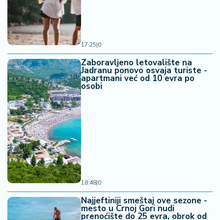
17:25
|
0
Zaboravljeno letovalište na
Jadranu ponovo osvaja turiste -
apartmani već od 10 evra po
osobi
18:48
|
0
Najjeftiniji smeštaj ove sezone -
mesto u Crnoj Gori nudi
prenoćište do 25 evra, obrok od