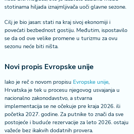
n
stotinama hiljada iznajmljivača uoči glavne sezone.
i
s
Cilj je bio jasan: stati na kraj sivoj ekonomiji i
a
n
povećati bezbednost gostiju. Međutim, ispostavilo
i
se da od ove velike promene u turizmu za ovu
sezonu neće biti ništa.
T
u
ri
Novi propis Evropske unije
z
a
Iako je reč o novom propisu
Evropske unije
,
m
Hrvatska je tek u procesu njegovog usvajanja u
nacionalno zakonodavstvo, a stvarna
K
a
implementacija se ne očekuje pre kraja 2026. ili
ri
početka 2027. godine. Za putnike to znači da sve
j
postojeće i buduće rezervacije za leto 2026. ostaju
e
važeće bez ikakvih dodatnih provera.
r