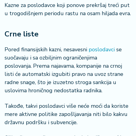
Kazne za poslodavce koji ponove prekršaj treći put
u trogodišnjem periodu rastu na osam hiljada evra.
Crne liste
Pored finansijskih kazni, nesavesni
poslodavci
se
suočavaju i sa ozbiljnim ograničenjima
poslovanja. Prema najavama, kompanije na crnoj
listi će automatski izgubiti pravo na uvoz strane
radne snage, što je izuzetno stroga sankcija u
uslovima hroničnog nedostatka radnika.
Takođe, takvi poslodavci više neće moći da koriste
mere aktivne politike zapošljavanja niti bilo kakvu
državnu podršku i subvencije.