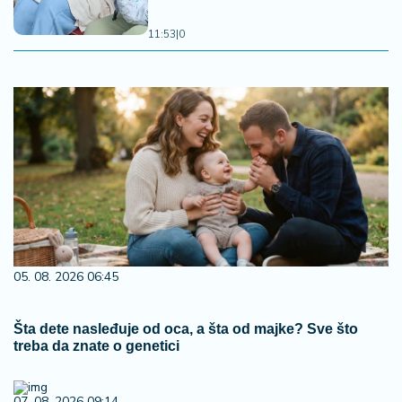
11:53
|
0
05. 08. 2026 06:45
Šta dete nasleđuje od oca, a šta od majke? Sve što
treba da znate o genetici
07. 08. 2026 09:14