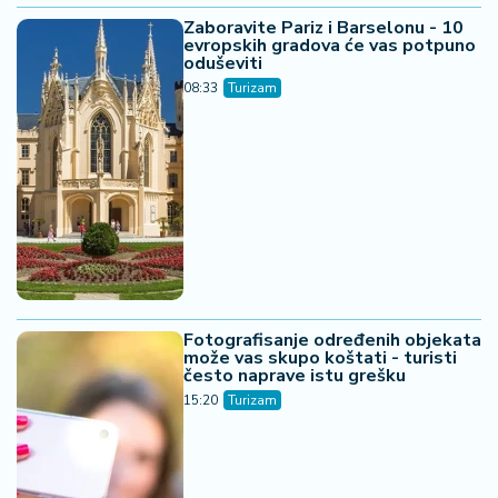
Zaboravite Pariz i Barselonu - 10
evropskih gradova će vas potpuno
oduševiti
08:33
Turizam
Fotografisanje određenih objekata
može vas skupo koštati - turisti
često naprave istu grešku
15:20
Turizam