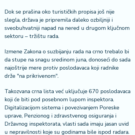
a
Dok se prašina oko turističkih propisa još nije
slegla, država je pripremila daleko ozbiljniji i
sveobuhvatniji napad na nered u drugom ključnom
sektoru – tržištu rada.
Izmene Zakona o suzbijanju rada na crno trebalo bi
da stupe na snagu sredinom juna, donoseći do sada
najoštrije mere protiv poslodavaca koji radnike
drže "na prikrivenom".
Takozvana crna lista već uključuje 670 poslodavaca
koji će biti pod posebnom lupom inspektora.
Digitalizacijom sistema i povezivanjem Poreske
uprave, Penzionog i zdravstvenog osiguranja i
Državnog inspektorata, vlasti sada imaju jasan uvid
u nepravilnosti koje su godinama bile ispod radara.