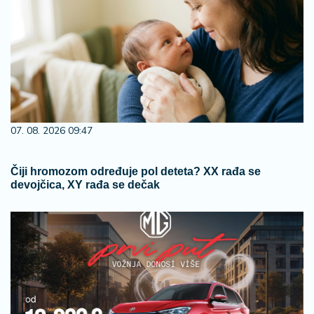
07. 08. 2026 09:47
Čiji hromozom određuje pol deteta? XX rađa se
devojčica, XY rađa se dečak