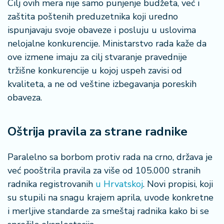
Cilj ovih mera nije samo punjenje budžeta, već i
zaštita poštenih preduzetnika koji uredno
ispunjavaju svoje obaveze i posluju u uslovima
nelojalne konkurencije. Ministarstvo rada kaže da
ove izmene imaju za cilj stvaranje pravednije
tržišne konkurencije u kojoj uspeh zavisi od
kvaliteta, a ne od veštine izbegavanja poreskih
obaveza.
Oštrija pravila za strane radnike
Paralelno sa borbom protiv rada na crno, država je
već pooštrila pravila za više od 105.000 stranih
radnika registrovanih
u Hrvatskoj
. Novi propisi, koji
su stupili na snagu krajem aprila, uvode konkretne
i merljive standarde za smeštaj radnika kako bi se