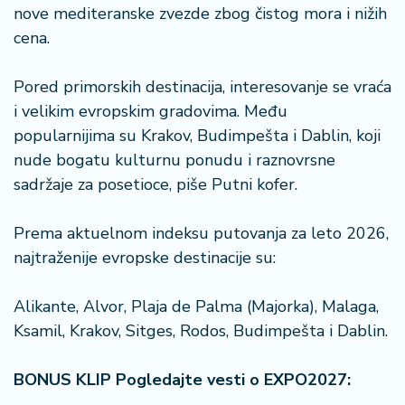
nove mediteranske zvezde zbog čistog mora i nižih
cena.
Pored primorskih destinacija, interesovanje se vraća
i velikim evropskim gradovima. Među
popularnijima su Krakov, Budimpešta i Dablin, koji
nude bogatu kulturnu ponudu i raznovrsne
sadržaje za posetioce, piše Putni kofer.
Prema aktuelnom indeksu putovanja za leto 2026,
najtraženije evropske destinacije su:
Alikante, Alvor, Plaja de Palma (Majorka), Malaga,
Ksamil, Krakov, Sitges, Rodos, Budimpešta i Dablin.
BONUS KLIP Pogledajte vesti o EXPO2027: