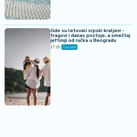
Gde su letovali srpski kraljevi -
tragovi i danas postoje, a smeštaj
jeftiniji od ručka u Beogradu
17:25
Turizam