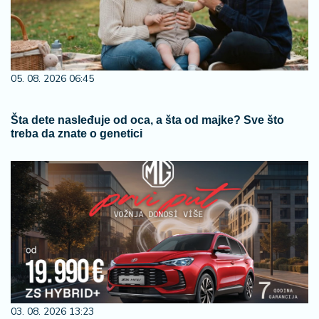
05. 08. 2026 06:45
Šta dete nasleđuje od oca, a šta od majke? Sve što
treba da znate o genetici
03. 08. 2026 13:23