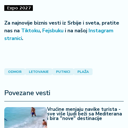
Za najnovije biznis vesti iz Srbije i sveta, pratite
nas na
Tiktoku
,
Fejsbuku
i na našoj
Instagram
stranici
.
ODMOR
LETOVANJE
PUTNICI
PLAŽA
Povezane vesti
Vrućine menjaju navike turista -
sve više ljudi beži sa Mediterana
i bira "nove" destinacije