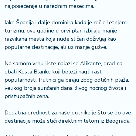
n
najposećenije u narednim mesecima.
i
s
Iako Španija i dalje dominira kada je reč o letnjem
a
n
turizmu, ove godine u prvi plan izbijaju manje
i
razvikana mesta koja nude sličan doživljaj kao
popularne destinacije, ali uz manje gužve.
T
u
Na samom vrhu liste nalazi se Alikante, grad na
ri
obali Kosta Blanke koji beleži nagli rast
z
a
popularnosti. Putnici ga biraju zbog odličnih plaža,
m
velikog broja sunčanih dana, živog noćnog života i
pristupačnih cena.
K
a
Dodatna prednost za naše putnike je što se do ove
ri
j
destinacije može stići direktnim letom iz Beograda.
e
r