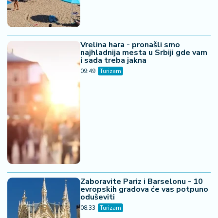
Vrelina hara - pronašli smo
najhladnija mesta u Srbiji gde vam
i sada treba jakna
09:49
Turizam
Zaboravite Pariz i Barselonu - 10
evropskih gradova će vas potpuno
oduševiti
08:33
Turizam