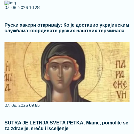
07. 08. 2026 10:28
Руски хакери откривају: Ко је доставио украјинским
службама координате руских нафтних терминала
07. 08. 2026 09:55
SUTRA JE LETNJA SVETA PETKA: Mame, pomolite se
za zdravlje, sreću i isceljenje