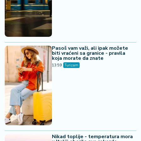
Pasoš vam važi, ali ipak možete
biti vraćeni sa granice - pravila
koja morate da znate
13:59
Turizam
Nikad toplije - temperatura mora