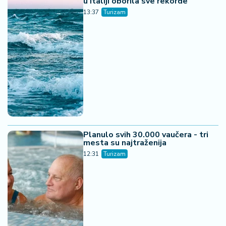
u Italiji oborila sve rekorde
13:37
Turizam
Planulo svih 30.000 vaučera - tri
mesta su najtraženija
12:31
Turizam