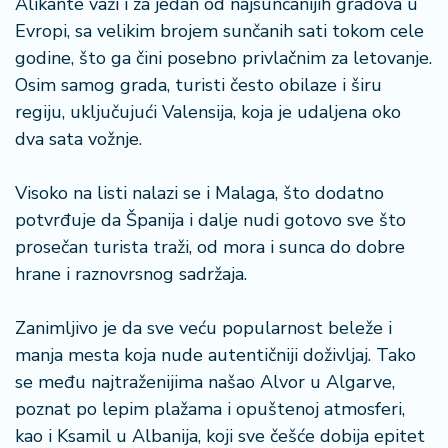
Alikante važi i za jedan od najsunčanijih gradova u
a
Evropi, sa velikim brojem sunčanih sati tokom cele
godine, što ga čini posebno privlačnim za letovanje.
Osim samog grada, turisti često obilaze i širu
regiju, uključujući Valensija, koja je udaljena oko
dva sata vožnje.
Visoko na listi nalazi se i Malaga, što dodatno
potvrđuje da Španija i dalje nudi gotovo sve što
prosečan turista traži, od mora i sunca do dobre
hrane i raznovrsnog sadržaja.
Zanimljivo je da sve veću popularnost beleže i
manja mesta koja nude autentičniji doživljaj. Tako
se među najtraženijima našao Alvor u Algarve,
poznat po lepim plažama i opuštenoj atmosferi,
kao i Ksamil u Albanija, koji sve češće dobija epitet