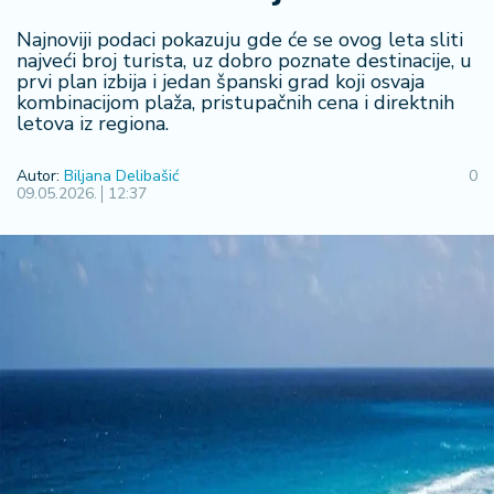
F
i
Najnoviji podaci pokazuju gde će se ovog leta sliti
n
najveći broj turista, uz dobro poznate destinacije, u
a
prvi plan izbija i jedan španski grad koji osvaja
n
kombinacijom plaža, pristupačnih cena i direktnih
si
letova iz regiona.
j
e
Autor:
Biljana Delibašić
0
i
09.05.2026.
12:37
B
e
r
z
a
E
x
p
o
2
0