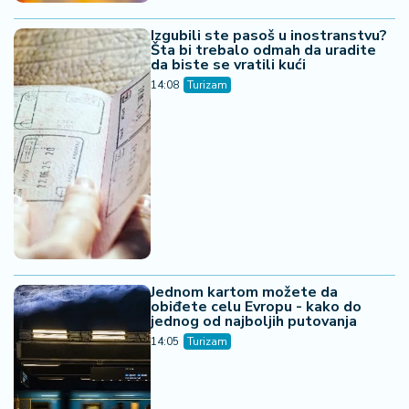
Izgubili ste pasoš u inostranstvu?
Šta bi trebalo odmah da uradite
da biste se vratili kući
14:08
Turizam
Jednom kartom možete da
obiđete celu Evropu - kako do
jednog od najboljih putovanja
14:05
Turizam