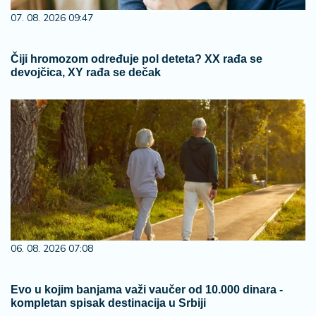
07. 08. 2026 09:47
Čiji hromozom određuje pol deteta? XX rađa se
devojčica, XY rađa se dečak
06. 08. 2026 07:08
Evo u kojim banjama važi vaučer od 10.000 dinara -
kompletan spisak destinacija u Srbiji