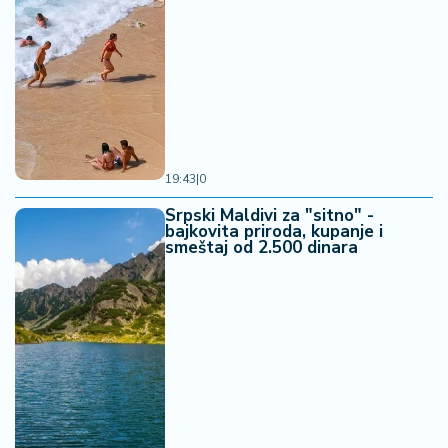
19:43
|
0
Srpski Maldivi za "sitno" -
bajkovita priroda, kupanje i
smeštaj od 2.500 dinara