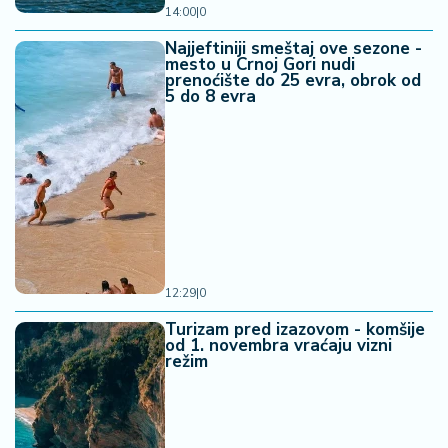
14:00
|
0
Najjeftiniji smeštaj ove sezone -
mesto u Crnoj Gori nudi
prenoćište do 25 evra, obrok od
5 do 8 evra
12:29
|
0
Turizam pred izazovom - komšije
od 1. novembra vraćaju vizni
režim