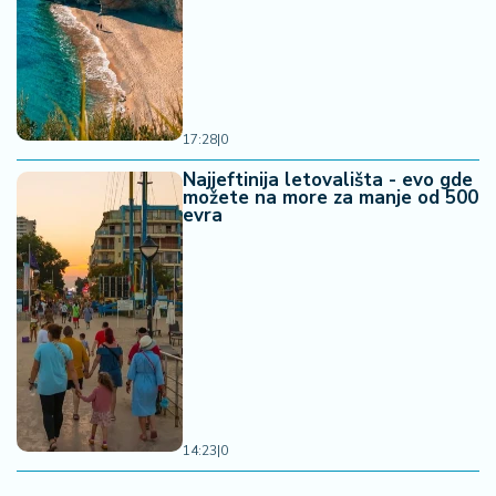
17:28
|
0
Najjeftinija letovališta - evo gde
možete na more za manje od 500
evra
14:23
|
0