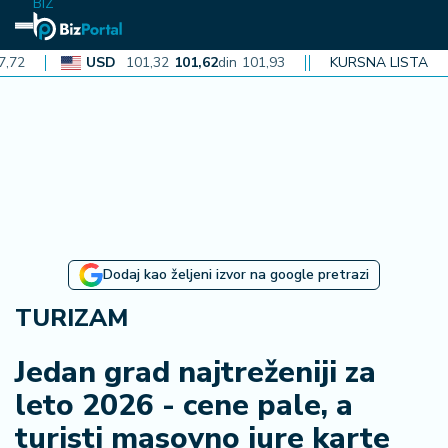
BIZ
USD
101,32
101,62
din
101,93
CAD
KURSNA LISTA
72,30
72,52
din
72
N
aj
n
o
vi
je
B
Dodaj kao željeni izvor na google pretrazi
iz
i
TURIZAM
n
f
Jedan grad najtreženiji za
o
leto 2026 - cene pale, a
turisti masovno jure karte