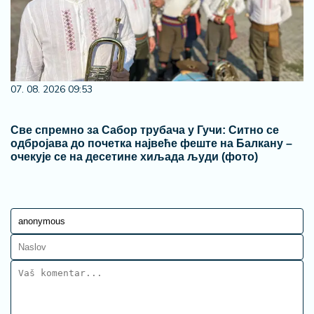
07. 08. 2026 09:53
Све спремно за Сабор трубача у Гучи: Ситно се
одбројава до почетка највеће феште на Балкану –
очекује се на десетине хиљада људи (фото)