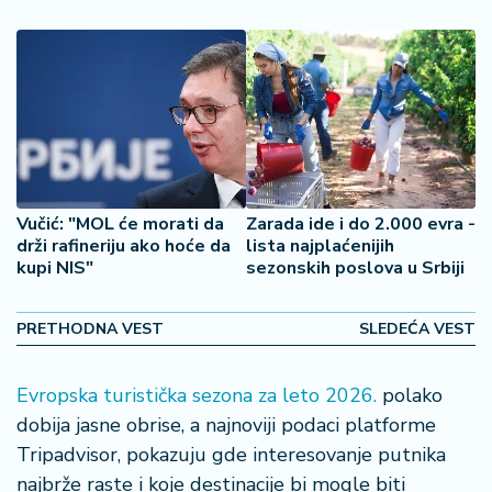
š
a
č
N
e
k
r
e
Vučić: "MOL će morati da
Zarada ide i do 2.000 evra -
t
drži rafineriju ako hoće da
lista najplaćenijih
n
kupi NIS"
sezonskih poslova u Srbiji
i
n
e
PRETHODNA VEST
SLEDEĆA VEST
P
Evropska turistička sezona za leto 2026.
polako
e
dobija jasne obrise, a najnoviji podaci platforme
n
zi
Tripadvisor, pokazuju gde interesovanje putnika
o
najbrže raste i koje destinacije bi mogle biti