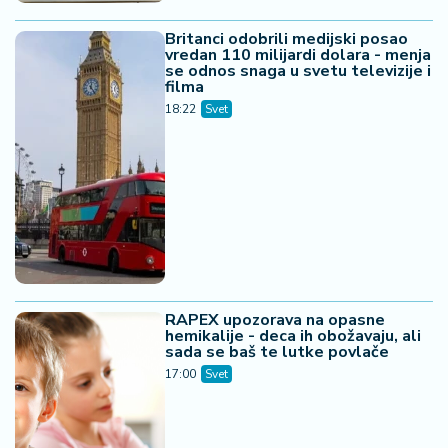
Britanci odobrili medijski posao
vredan 110 milijardi dolara - menja
se odnos snaga u svetu televizije i
filma
18:22
Svet
RAPEX upozorava na opasne
hemikalije - deca ih obožavaju, ali
sada se baš te lutke povlače
17:00
Svet