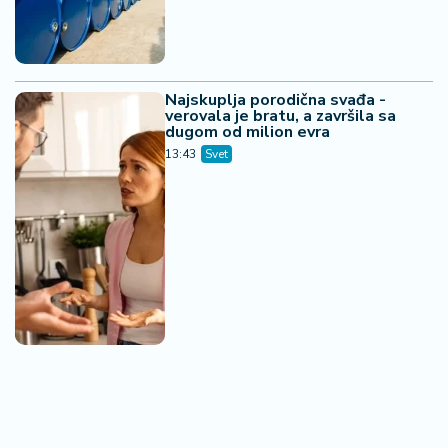
Najskuplja porodična svađa -
verovala je bratu, a završila sa
dugom od milion evra
13:43
Svet