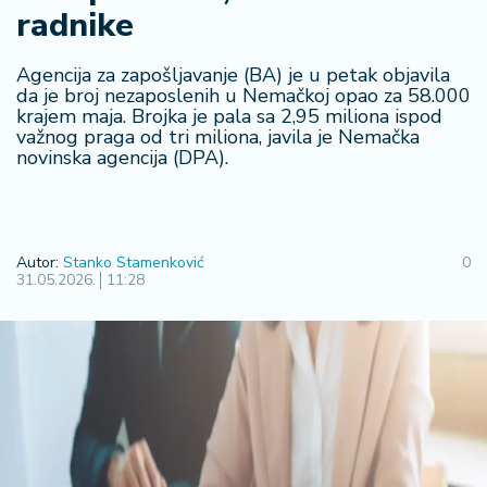
radnike
R
e
g
Agencija za zapošljavanje (BA) je u petak objavila
i
da je broj nezaposlenih u Nemačkoj opao za 58.000
krajem maja. Brojka je pala sa 2,95 miliona ispod
o
važnog praga od tri miliona, javila je Nemačka
n
novinska agencija (DPA).
S
r
b
Autor:
Stanko Stamenković
0
ij
31.05.2026.
11:28
a
S
v
e
t
F