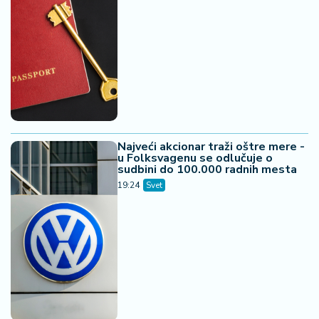
Najveći akcionar traži oštre mere -
u Folksvagenu se odlučuje o
sudbini do 100.000 radnih mesta
19:24
Svet