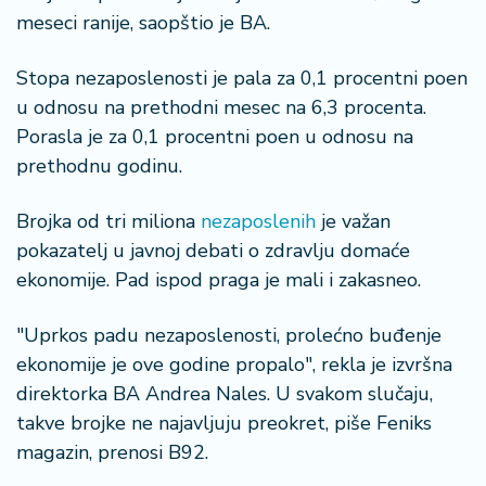
š
meseci ranije, saopštio je BA.
a
č
Stopa nezaposlenosti je pala za 0,1 procentni poen
N
u odnosu na prethodni mesec na 6,3 procenta.
e
Porasla je za 0,1 procentni poen u odnosu na
k
prethodnu godinu.
r
e
Brojka od tri miliona
nezaposlenih
je važan
t
n
pokazatelj u javnoj debati o zdravlju domaće
i
ekonomije. Pad ispod praga je mali i zakasneo.
n
e
"Uprkos padu nezaposlenosti, prolećno buđenje
ekonomije je ove godine propalo", rekla je izvršna
P
direktorka BA Andrea Nales. U svakom slučaju,
e
n
takve brojke ne najavljuju preokret, piše Feniks
zi
magazin, prenosi B92.
o