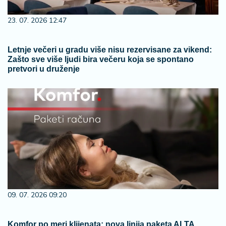
23. 07. 2026 12:47
Letnje večeri u gradu više nisu rezervisane za vikend:
Zašto sve više ljudi bira večeru koja se spontano
pretvori u druženje
09. 07. 2026 09:20
Komfor po meri klijenata: nova linija paketa ALTA