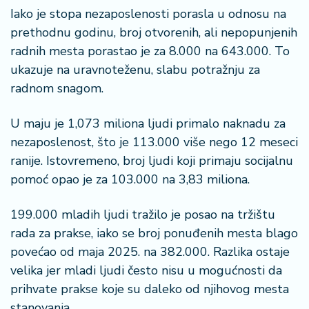
n
Iako je stopa nezaposlenosti porasla u odnosu na
i
prethodnu godinu, broj otvorenih, ali nepopunjenih
s
a
radnih mesta porastao je za 8.000 na 643.000. To
n
ukazuje na uravnoteženu, slabu potražnju za
i
radnom snagom.
T
U maju je 1,073 miliona ljudi primalo naknadu za
u
nezaposlenost, što je 113.000 više nego 12 meseci
ri
ranije. Istovremeno, broj ljudi koji primaju socijalnu
z
a
pomoć opao je za 103.000 na 3,83 miliona.
m
199.000 mladih ljudi tražilo je posao na tržištu
K
rada za prakse, iako se broj ponuđenih mesta blago
a
povećao od maja 2025. na 382.000. Razlika ostaje
ri
velika jer mladi ljudi često nisu u mogućnosti da
j
e
prihvate prakse koje su daleko od njihovog mesta
r
stanovanja.