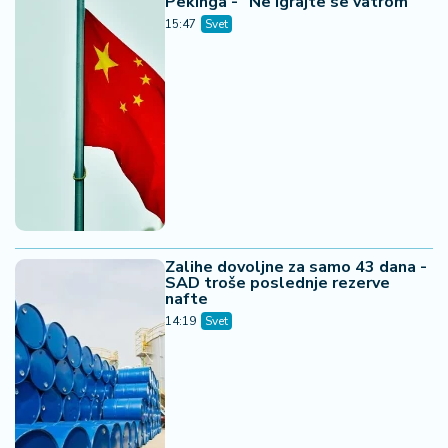
Pekinga - "Ne igrajte se vatrom"
15:47
Svet
Zalihe dovoljne za samo 43 dana -
SAD troše poslednje rezerve
nafte
14:19
Svet