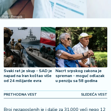
2
7
Foto: Freepik
B
iz
L
if
e
s
t
y
l
Svaki rat je skup - SAD je
Nacrt srpskog zakona je
e
napad na Iran koštao više
spreman - moguć odlazak
od 24 milijarde evra
u penziju sa 58 godina
P
o
t
PRETHODNA VEST
SLEDEĆA VEST
r
o
Broj nezaposlenih je i dalje za 31.000 veći nego 12