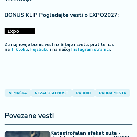
a
BONUS KLIP Pogledajte vesti o EXPO2027:
Za najnovije biznis vesti iz Srbije i sveta, pratite nas
na
Tiktoku
,
Fejsbuku
i na našoj
Instagram stranici
.
NEMAČKA
NEZAPOSLENOST
RADNICI
RADNA MESTA
Povezane vesti
Katastrofalan efekat suša -