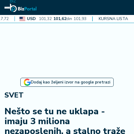
BIZ
USD
101,32
101,62
din
101,93
CAD
KURSNA LISTA
72,30
72,52
din
72
N
aj
n
o
vi
je
B
Dodaj kao željeni izvor na google pretrazi
i
z
SVET
i
n
Nešto se tu ne uklapa -
f
imaju 3 miliona
o
nezaposlenih, a stalno traže