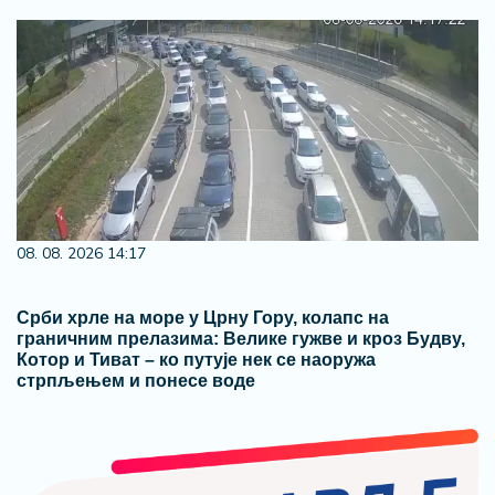
08. 08. 2026 14:17
Срби хрле на море у Црну Гору, колапс на
граничним прелазима: Велике гужве и кроз Будву,
Котор и Тиват – ко путује нек се наоружа
стрпљењем и понесе воде