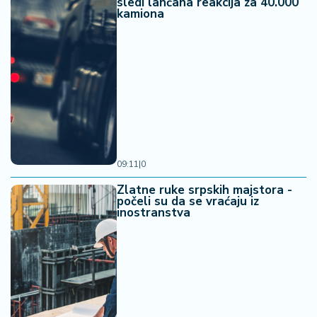
sledi lančana reakcija za 40.000
kamiona
09:11
|
0
Zlatne ruke srpskih majstora -
počeli su da se vraćaju iz
inostranstva