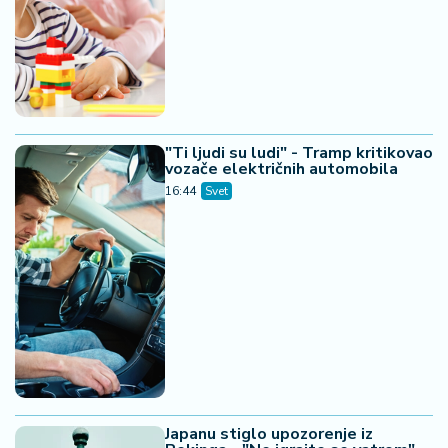
"Ti ljudi su ludi" - Tramp kritikovao
vozače električnih automobila
16:44
Svet
Japanu stiglo upozorenje iz