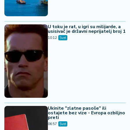
U toku je rat, u igri su milijarde, a
usisivač je državni neprijatelj broj 1
10:12
Svet
Ukinite "zlatne pasoše" ili
ostajete bez vize - Evropa ozbiljno
preti
06:57
Svet