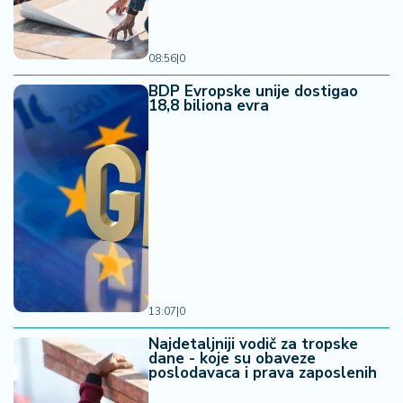
08:56
|
0
BDP Evropske unije dostigao
18,8 biliona evra
13:07
|
0
Najdetaljniji vodič za tropske
dane - koje su obaveze
poslodavaca i prava zaposlenih