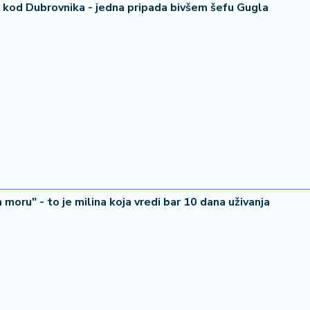
le kod Dubrovnika - jedna pripada bivšem šefu Gugla
moru" - to je milina koja vredi bar 10 dana uživanja