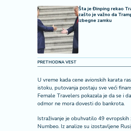
a
Šta je Đinping rekao Tr
č
zašto je važno da Tram
izbegne zamku
N
e
k
r
e
t
PRETHODNA VEST
n
i
n
U vreme kada cene avionskih karata ras
e
istoku, putovanja postaju sve veći finan
Female Travelers pokazala je da se i d
P
odmor ne mora dovesti do bankrota.
e
n
zi
Istraživanje je obuhvatilo 49 evropskih
o
Numbeo. Iz analize su izostavljene Rusij