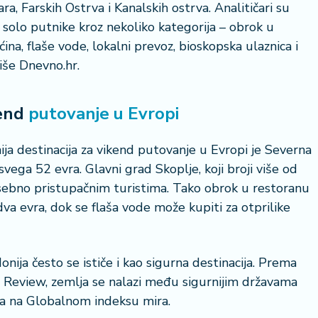
ra, Farskih Ostrva i Kanalskih ostrva. Analitičari su
 solo putnike kroz nekoliko kategorija – obrok u
ina, flaše vode, lokalni prevoz, bioskopska ulaznica i
iše Dnevno.hr.
kend
putovanje u Evropi
nija destinacija za vikend putovanje u Evropi je Severna
vega 52 evra. Glavni grad Skoplje, koji broji više od
sebno pristupačnim turistima. Tako obrok u restoranu
va evra, dok se flaša vode može kupiti za otprilike
ija često se ističe i kao sigurna destinacija. Prema
Review, zemlja se nalazi među sigurnijim državama
ma na Globalnom indeksu mira.