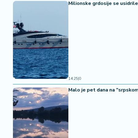
Milionske grdosije se usidri
14:25
|
0
Malo je pet dana na "srpskom 