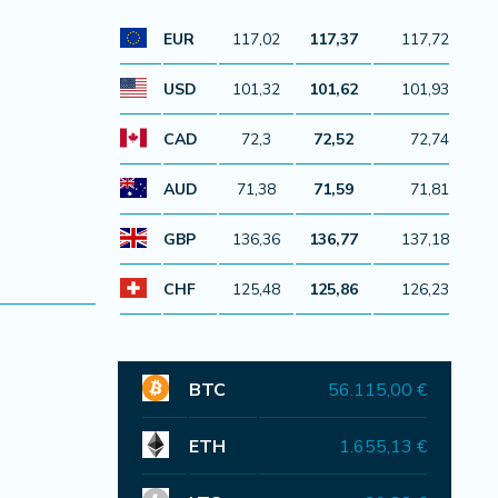
EUR
117,02
117,37
117,72
USD
101,32
101,62
101,93
CAD
72,3
72,52
72,74
AUD
71,38
71,59
71,81
GBP
136,36
136,77
137,18
CHF
125,48
125,86
126,23
BTC
56.115,00 €
ETH
1.655,13 €