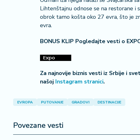
Odmah iza njega nalazi se Švajcarska s
Lihtenštajnu odnose se na restorane i 
obrok tamo košta oko 27 evra, što je z
evra.
BONUS KLIP Pogledajte vesti o EXP
Za najnovije biznis vesti iz Srbije i sv
našoj
Instagram stranici
.
EVROPA
PUTOVANJE
GRADOVI
DESTINACIJE
Povezane vesti