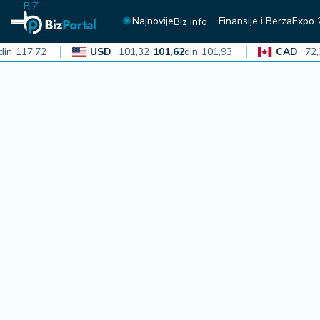
BIZ
Najnovije
Finansije i Berza
Expo 
Biz info
117,72
USD
101,32
101,62
din
101,93
CAD
72,30
7
N
aj
n
o
vi
je
B
iz
i
n
f
o
F