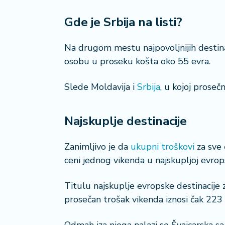
a
Gde je Srbija na listi?
Na drugom mestu najpovoljnijih destina
osobu u proseku košta oko 55 evra.
Slede Moldavija i
Srbija
, u kojoj proseč
Najskuplje destinacije
Zanimljivo je da
ukupni troškovi
za sve 
ceni jednog vikenda u najskupljoj evrop
Titulu najskuplje evropske destinacije
prosečan trošak vikenda iznosi čak 223 