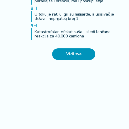
paradajza i breskvi, ima i poskupljenja
8H
U toku je rat, u igri su milijarde, a usisivač je
državni neprijatelj broj 1
9H
Katastrofalan efekat suša - sledi lančana
reakcija za 40.000 kamiona
Vidi sve