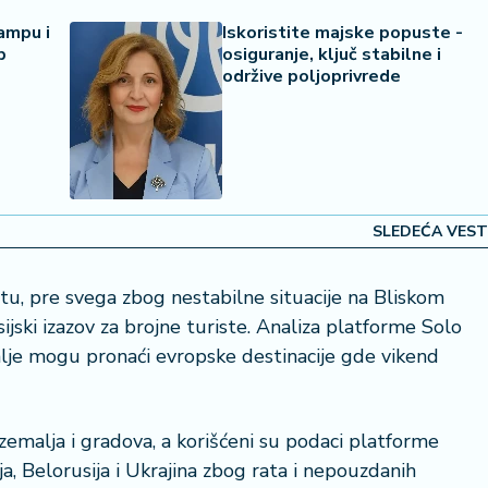
ampu i
Iskoristite majske popuste -
p
osiguranje, ključ stabilne i
održive poljoprivrede
SLEDEĆA VEST
tu, pre svega zbog nestabilne situacije na Bliskom
sijski izazov za brojne turiste. Analiza platforme Solo
alje mogu pronaći evropske destinacije gde vikend
 zemalja i gradova, a korišćeni su podaci platforme
a, Belorusija i Ukrajina zbog rata i nepouzdanih