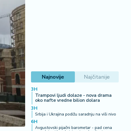
Najnovije
Najčitanije
3H
Trampovi ljudi dolaze - nova drama
oko nafte vredne bilion dolara
3H
Srbija i Ukrajina podižu saradnju na viši nivo
6H
Avgustovski pijačni barometar - pad cena