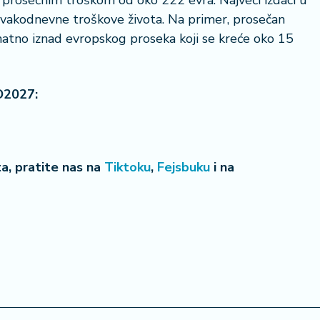
a prosečnim troškom od oko 222 evra. Najveći izdaci u
svakodnevne troškove života. Na primer, prosečan
natno iznad evropskog proseka koji se kreće oko 15
O2027:
eta, pratite nas na
Tiktoku
,
Fejsbuku
i na