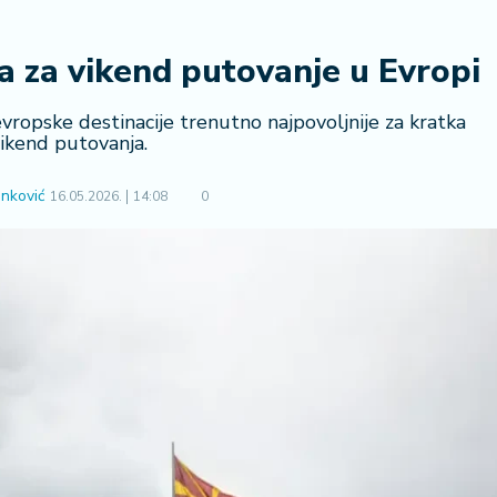
ija za vikend putovanje u Evropi
 evropske destinacije trenutno najpovoljnije za kratka
ikend putovanja.
nković
16.05.2026.
14:08
0