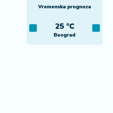
Vremenska prognoza
C
25 °C
ca
Beograd