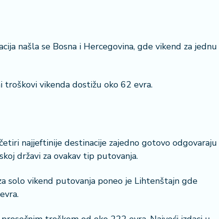
cija našla se Bosna i Hercegovina, gde vikend za jednu
23 °
Lozni
ni troškovi vikenda dostižu oko 62 evra.
četiri najjeftinije destinacije zajedno gotovo odgovaraju
skoj državi za ovakav tip putovanja.
 za solo vikend putovanja poneo je Lihtenštajn gde
evra.