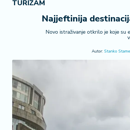
TURIZAM
i
n
a
Najjeftinija destinac
n
si
Novo istraživanje otkrilo je koje su
j
v
e
i
Autor:
Stanko Stame
B
e
r
z
a
E
x
p
o
2
0