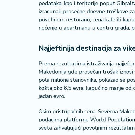
n
podataka, kao i teritorije poput Gibralta
i
izračunali prosečne dnevne troškove za
s
a
povoljnom restoranu, cena kafe ili kapuć
n
noćenje u apartmanu u centru grada, p
i
Najjeftinija destinacija za vi
T
u
ri
Prema rezultatima istraživanja, najjefti
z
Makedonija gde prosečan trošak iznosi s
a
pola miliona stanovnika, pokazao se po
m
košta oko 6,5 evra, kapućino manje od d
jedan evro.
K
a
ri
Osim pristupačnih cena, Severna Makedon
j
podacima platforme World Population 
e
sveta zahvaljujući povoljnim rezultati
r