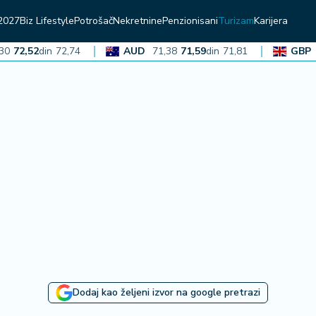
2027
Biz Lifestyle
Potrošač
Nekretnine
Penzionisani
Turizam
Karijera
2,52
din
72,74
AUD
71,38
71,59
din
71,81
GBP
136
Dodaj kao željeni izvor na google pretrazi