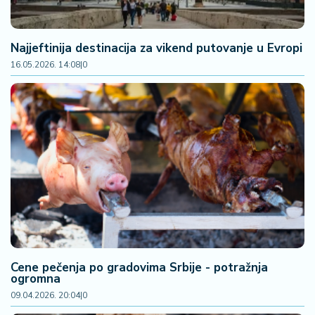
2
7
Najjeftinija destinacija za vikend putovanje u Evropi
B
16.05.2026. 14:08
|
0
iz
L
if
e
s
t
y
l
e
P
o
Cene pečenja po gradovima Srbije - potražnja
t
ogromna
r
09.04.2026. 20:04
|
0
o