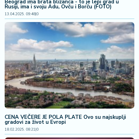
Beograd ima brata blizanca - to je lepi grad u
Rusiji, ima i svoju Adu, Ovču i Borču (FOTO)
13.04.2025. 09:48
|
0
CENA VEČERE JE POLA PLATE Ovo su najskuplji
gradovi za život u Evropi
18.02.2025. 08:21
|
0