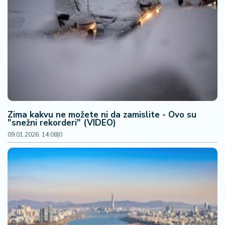
n
i
s
a
n
i
T
u
ri
Zima kakvu ne možete ni da zamislite - Ovo su
z
"snežni rekorderi" (VIDEO)
a
09.01.2026. 14:08
|
0
m
K
a
ri
j
e
r