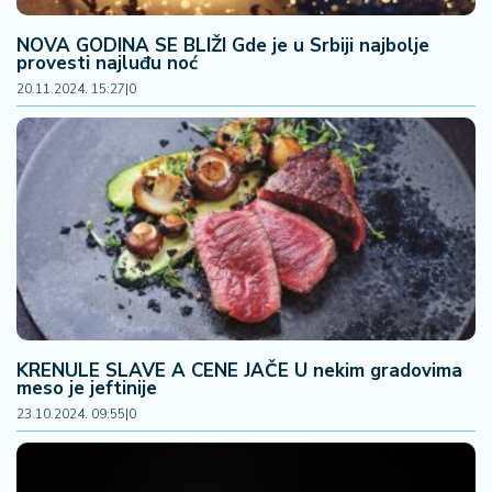
NOVA GODINA SE BLIŽI Gde je u Srbiji najbolje
provesti najluđu noć
20.11.2024. 15:27
|
0
KRENULE SLAVE A CENE JAČE U nekim gradovima
meso je jeftinije
23.10.2024. 09:55
|
0