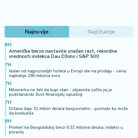
Najnovije
Najčitanije
6H
Američke berze nastavile snažan rast, rekordne
vrednosti indeksa Dau Džons i S&P 500
7H
Jedan od najpoznatijih hotela u Evropi ide na prodaju - cena
najmanje 280 miliona evra
7H
Milionerka ne želi da kupi stan - objasnila zašto joj je
podstanarski život finansijski isplativiji
7H
Država daje 31 milion dinara bespovratno - poznato ko može
da konkuriše
8H
Promet na Beogradskoj berzi 6,32 miliona dinara, indeksi u
porastu