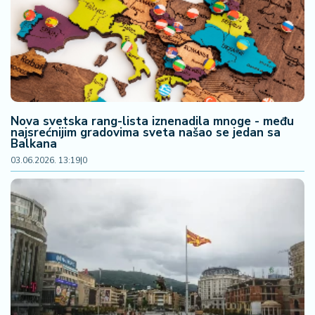
F
i
n
a
n
si
j
e
Nova svetska rang-lista iznenadila mnoge - među
i
najsrećnijim gradovima sveta našao se jedan sa
B
Balkana
e
03.06.2026. 13:19
|
0
r
z
a
E
x
p
o
2
0