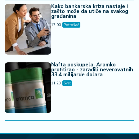
Kako bankarska kriza nastaje i
zašto može da utiče na svakog
građanina
17:00
Potrošač
Nafta poskupela, Aramko
profitirao - zaradili neverovatnih
33,4 milijarde dolara
11:23
Svet