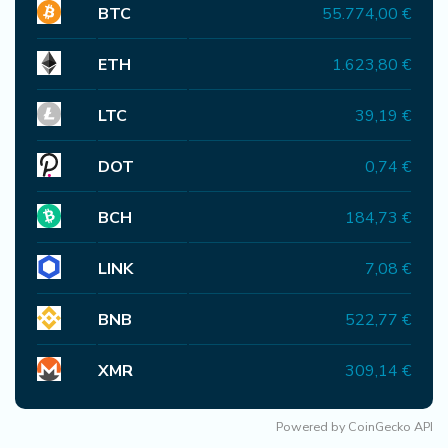
BTC
55.774,00 €
ETH
1.623,80 €
LTC
39,19 €
DOT
0,74 €
BCH
184,73 €
LINK
7,08 €
BNB
522,77 €
XMR
309,14 €
Powered by
CoinGecko API