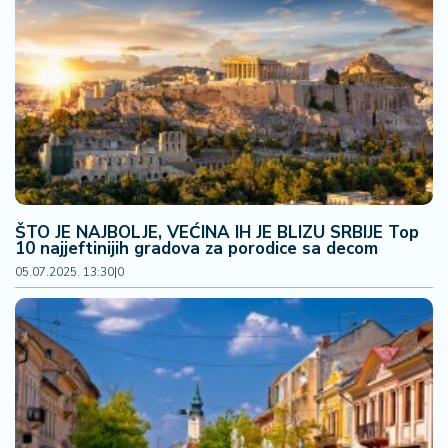
ŠTO JE NAJBOLJE, VEĆINA IH JE BLIZU SRBIJE Top
10 najjeftinijih gradova za porodice sa decom
05.07.2025. 13:30
|
0