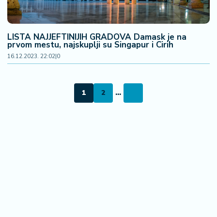
LISTA NAJJEFTINIJIH GRADOVA Damask je na
prvom mestu, najskuplji su Singapur i Cirih
16.12.2023. 22:02
|
0
1
2
...