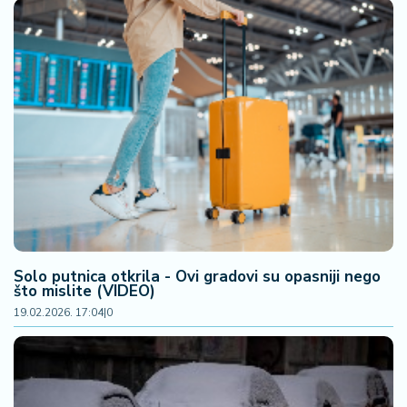
š
a
č
N
e
k
r
e
t
n
i
n
e
Solo putnica otkrila - Ovi gradovi su opasniji nego
što mislite (VIDEO)
P
19.02.2026. 17:04
|
0
e
n
zi
o