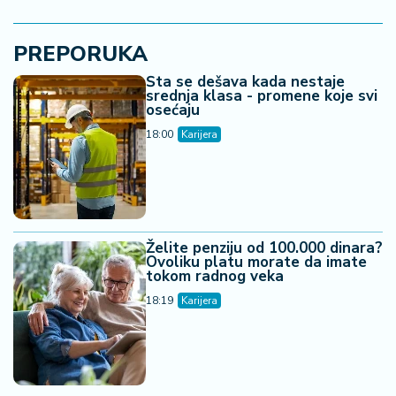
PREPORUKA
Šta se dešava kada nestaje
srednja klasa - promene koje svi
osećaju
18:00
Karijera
Želite penziju od 100.000 dinara?
Ovoliku platu morate da imate
tokom radnog veka
18:19
Karijera