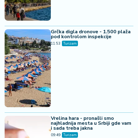
Vrelina hara - pronašli smo
najhladnija mesta u Srbiji gde vam
i sada treba jakna
09:49
Turizam