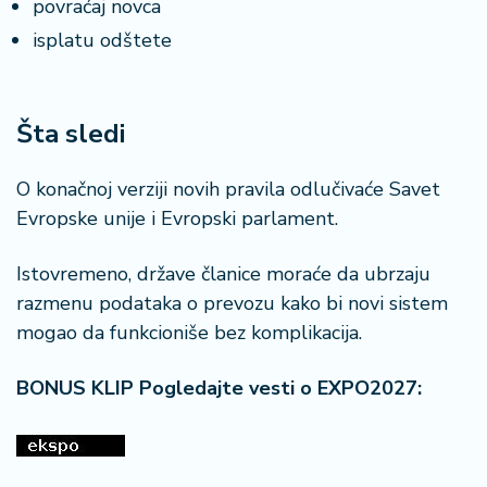
povraćaj novca
isplatu odštete
Šta sledi
O konačnoj verziji novih pravila odlučivaće Savet
Evropske unije i Evropski parlament.
Istovremeno, države članice moraće da ubrzaju
razmenu podataka o prevozu kako bi novi sistem
mogao da funkcioniše bez komplikacija.
BONUS KLIP Pogledajte vesti o EXPO2027: