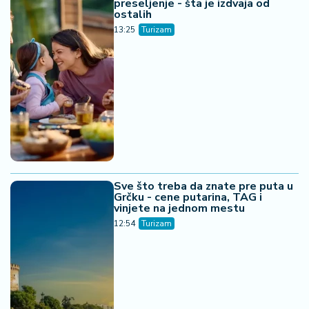
Sve što treba da znate pre puta u
Grčku - cene putarina, TAG i
vinjete na jednom mestu
12:54
Turizam
Grčka digla dronove - 1.500 plaža
pod kontrolom inspekcije
11:53
Turizam