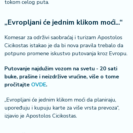
tokom celog puta.
n
i
s
„Evropljani će jednim klikom moći...“
a
n
i
Komesar za održivi saobraćaj i turizam Apostolos
Cicikostas istakao je da bi nova pravila trebalo da
T
potpuno promene iskustvo putovanja kroz Evropu.
u
ri
Putovanje najdužim vozom na svetu - 20 sati
z
buke, prašine i neizdržive vrućine, više o tome
a
m
pročitajte
OVDE
.
K
„Evropljani će jednim klikom moći da planiraju,
a
upoređuju i kupuju karte za više vrsta prevoza“,
ri
izjavio je Apostolos Cicikostas.
j
e
r