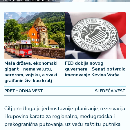
š
a
č
N
e
k
r
e
t
Mala država, ekonomski
FED dobija novog
n
gigant - nema valutu,
guvernera - Senat potvrdio
i
aerdrom, vojsku, a svaki
imenovanje Kevina Vorša
n
građanin živi kao kralj
e
PRETHODNA VEST
SLEDEĆA VEST
P
e
Cilj predloga je jednostavnije planiranje, rezervacija
n
i kupovina karata za regionalna, međugradska i
zi
prekogranična putovanja, uz veću zaštitu putnika
o