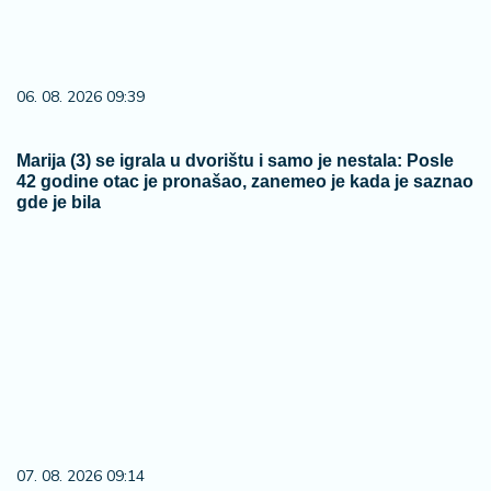
06. 08. 2026 09:39
Marija (3) se igrala u dvorištu i samo je nestala: Posle
42 godine otac je pronašao, zanemeo je kada je saznao
gde je bila
07. 08. 2026 09:14
Сазнања „Политике”: Црна Гора следећа у војном
савезу Загреба, Тиране и Приштине