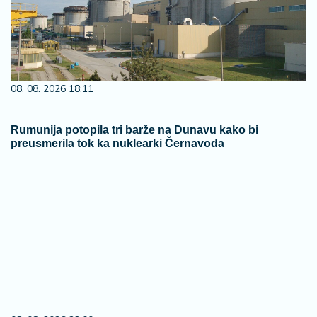
preusmerila tok ka nuklearki Černavoda
08. 08. 2026 22:00
Један љубимац или више њих? Како ускладити
пса, мачку и друге животиње у истом дому