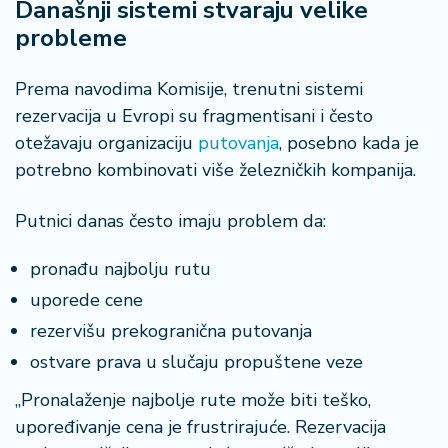
Današnji sistemi stvaraju velike
a
probleme
Prema navodima Komisije, trenutni sistemi
rezervacija u Evropi su fragmentisani i često
otežavaju organizaciju
putovanja
, posebno kada je
potrebno kombinovati više železničkih kompanija.
Putnici danas često imaju problem da:
pronađu najbolju rutu
uporede cene
rezervišu prekogranična putovanja
ostvare prava u slučaju propuštene veze
„Pronalaženje najbolje rute može biti teško,
upoređivanje cena je frustrirajuće. Rezervacija