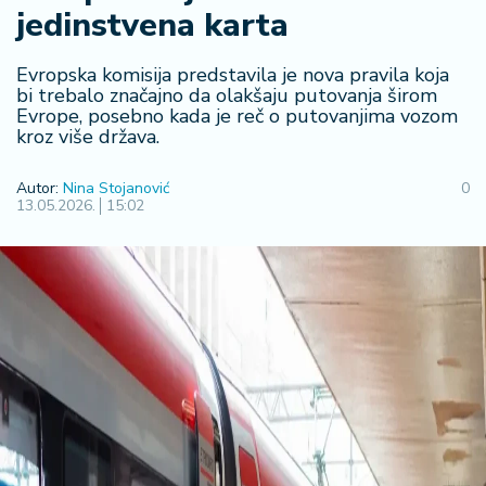
F
jedinstvena karta
i
n
a
Evropska komisija predstavila je nova pravila koja
n
bi trebalo značajno da olakšaju putovanja širom
Evrope, posebno kada je reč o putovanjima vozom
si
kroz više država.
j
e
i
Autor:
Nina Stojanović
0
13.05.2026.
15:02
B
e
r
z
a
E
x
p
o
2
0