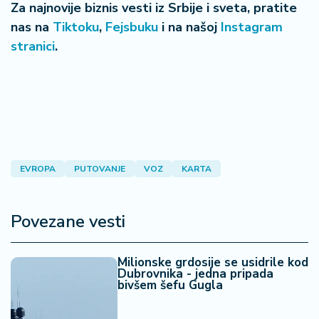
Za najnovije biznis vesti iz Srbije i sveta, pratite
nas na
Tiktoku
,
Fejsbuku
i na našoj
Instagram
stranici
.
EVROPA
PUTOVANJE
VOZ
KARTA
Povezane vesti
Milionske grdosije se usidrile kod
Dubrovnika - jedna pripada
bivšem šefu Gugla