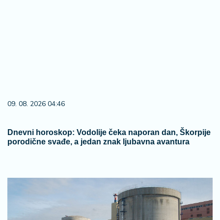
09. 08. 2026 04:46
Dnevni horoskop: Vodolije čeka naporan dan, Škorpije
porodične svađe, a jedan znak ljubavna avantura
08. 08. 2026 18:11
Rumunija potopila tri barže na Dunavu kako bi