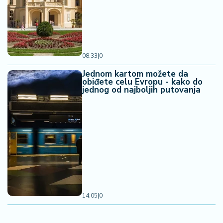
08:33
|
0
Jednom kartom možete da
obiđete celu Evropu - kako do
jednog od najboljih putovanja
14:05
|
0