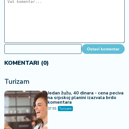
KOMENTARI (0)
Turizam
Jedan žužu, 40 dinara - cena peciva
na srpskoj planini izazvala brdo
komentara
07:55
Turizam
Malo je pet dana na "srpskom
moru" - to je milina koja vredi bar