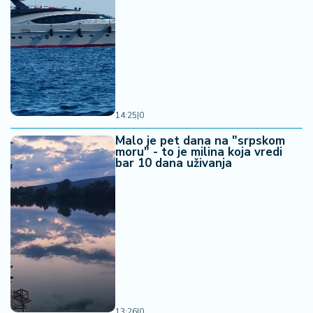
14:25
|
0
Malo je pet dana na "srpskom
moru" - to je milina koja vredi
bar 10 dana uživanja
13:26
|
0