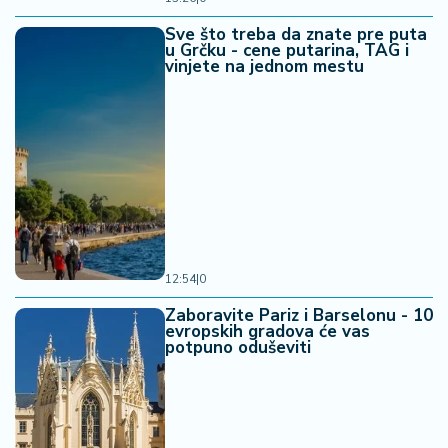
Sve što treba da znate pre puta
u Grčku - cene putarina, TAG i
vinjete na jednom mestu
12:54
|
0
Zaboravite Pariz i Barselonu - 10
evropskih gradova će vas
potpuno oduševiti