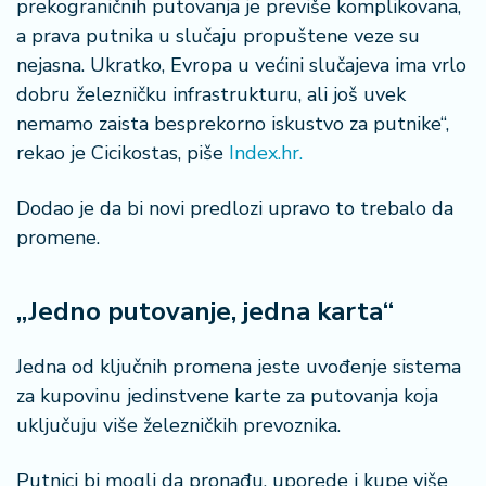
prekograničnih putovanja je previše komplikovana,
a prava putnika u slučaju propuštene veze su
nejasna. Ukratko, Evropa u većini slučajeva ima vrlo
dobru železničku infrastrukturu, ali još uvek
nemamo zaista besprekorno iskustvo za putnike“,
rekao je Cicikostas, piše
Index.hr.
Dodao je da bi novi predlozi upravo to trebalo da
promene.
„Jedno putovanje, jedna karta“
Jedna od ključnih promena jeste uvođenje sistema
za kupovinu jedinstvene karte za putovanja koja
uključuju više železničkih prevoznika.
Putnici bi mogli da pronađu, uporede i kupe više