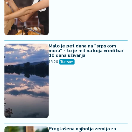
10 dana uživanja
13:26
Turizam
Proglašena najbolja zemlja za
preseljenje - šta je izdvaja od
ostalih
13:25
Turizam