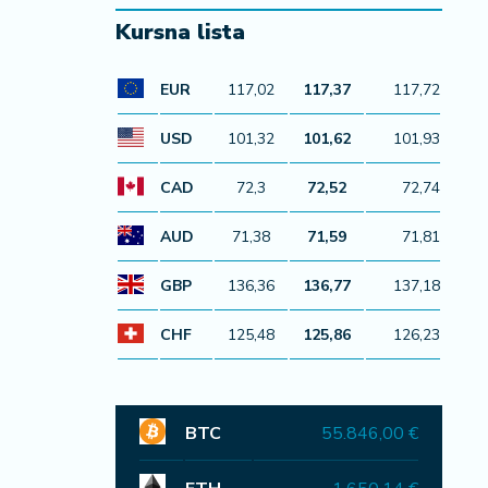
Kursna lista
EUR
117,02
117,37
117,72
USD
101,32
101,62
101,93
CAD
72,3
72,52
72,74
AUD
71,38
71,59
71,81
GBP
136,36
136,77
137,18
CHF
125,48
125,86
126,23
BTC
55.846,00 €