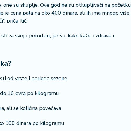
e, one su skuplje. Ove godine su otkupljivači na početku
e je cena pala na oko 400 dinara, ali ih ima mnogo više,
, priča Ilić.
isti za svoju porodicu, jer su, kako kaže, i zdrave i
22 °
Lozni
aka?
ti od vrste i perioda sezone.
i do 10 evra po kilogramu
a, ali se količina povećava
ko 500 dinara po kilogramu