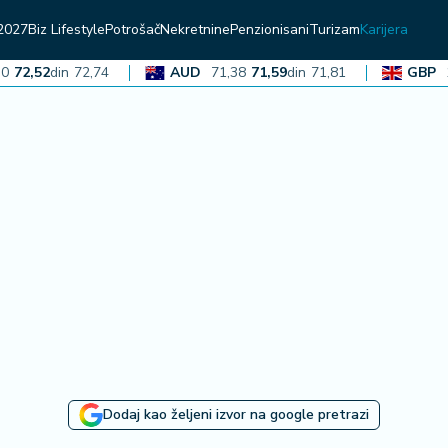
2027
Biz Lifestyle
Potrošač
Nekretnine
Penzionisani
Turizam
Karijera
,52
din
72,74
AUD
71,38
71,59
din
71,81
GBP
136,
Dodaj kao željeni izvor na google pretrazi