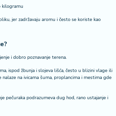
o kilogramu
iku, jer zadržavaju aromu i često se koriste kao
ze?
jenje i dobro poznavanje terena.
 ispod žbunja i slojeva lišća, često u blizini vlage ili
šće nalaze na ivicama šuma, proplancima i mestima gde
nje pečuraka podrazumeva dug hod, rano ustajanje i