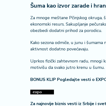
Šuma kao izvor zarade i hra
Za mnoge meštane Pčinjskog okruga, 
ekonomski resurs. Sakupljanje pečuraka 
obezbedi dodatni prihod za porodicu.
Kako sezona odmiče, u junu i šumama ma
aktivnost dodatno povećavaju.
Uprkos fizički zahtevnom radu, mnogi ka
motivišu da svako jutro krenu u šumu.
BONUS KLIP Pogledajte vesti o EXP
Za najnovije biznis vesti iz Srbije i sv