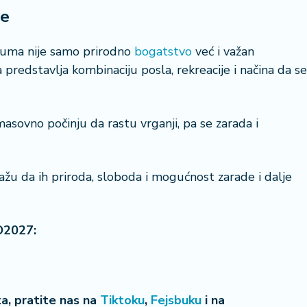
ne
šuma nije samo prirodno
bogatstvo
već i važan
predstavlja kombinaciju posla, rekreacije i načina da se
sovno počinju da rastu vrganji, pa se zarada i
žu da ih priroda, sloboda i mogućnost zarade i dalje
O2027:
eta, pratite nas na
Tiktoku
,
Fejsbuku
i na