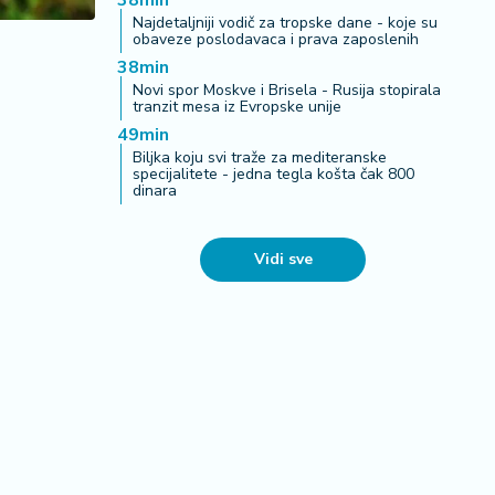
38min
Najdetaljniji vodič za tropske dane - koje su
obaveze poslodavaca i prava zaposlenih
38min
Novi spor Moskve i Brisela - Rusija stopirala
tranzit mesa iz Evropske unije
49min
Biljka koju svi traže za mediteranske
specijalitete - jedna tegla košta čak 800
dinara
Vidi sve