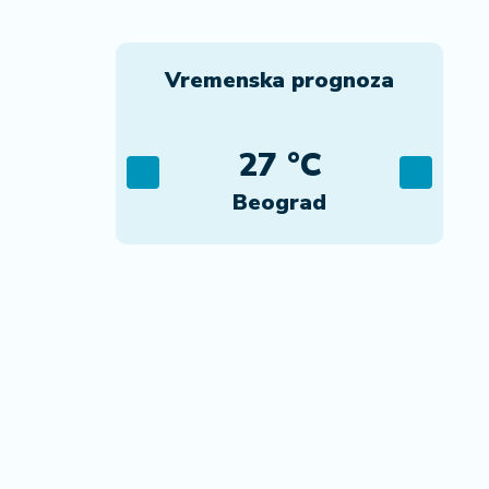
Vremenska prognoza
C
27 °C
ca
Beograd