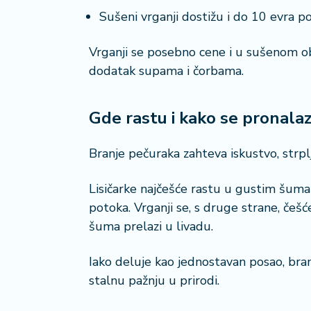
Sušeni vrganji dostižu i do 10 evra p
Vrganji se posebno cene i u sušenom obl
dodatak supama i čorbama.
Gde rastu i kako se pronala
Branje pečuraka zahteva iskustvo, strpl
Lisičarke najčešće rastu u gustim šumama,
potoka. Vrganji se, s druge strane, če
šuma prelazi u livadu.
Iako deluje kao jednostavan posao, bra
stalnu pažnju u prirodi.