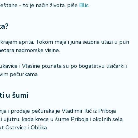
štane - to je način života, piše
Blic
.
ka?
 krajem aprila. Tokom maja i juna sezona ulazi u pun
etara nadmorske visine.
kavice i Vlasine poznata su po bogatstvu lisičarki i
ivim pečurkama.
ti u šumi
ja i prodaje pečuraka je Vladimir Ilić iz Priboja
i ujutru, kada kreće u šume Priboja i okolnih sela,
t Ostrvice i Oblika.