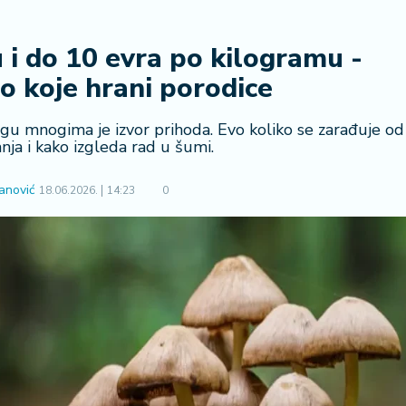
u i do 10 evra po kilogramu -
o koje hrani porodice
gu mnogima je izvor prihoda. Evo koliko se zarađuje od
ganja i kako izgleda rad u šumi.
anović
18.06.2026.
14:23
0