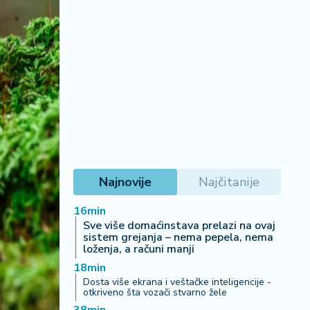
Najnovije
Najčitanije
16min
Sve više domaćinstava prelazi na ovaj
sistem grejanja – nema pepela, nema
loženja, a računi manji
18min
Dosta više ekrana i veštačke inteligencije -
otkriveno šta vozači stvarno žele