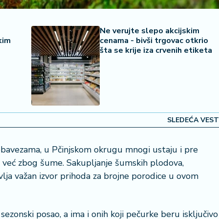
Ne verujte slepo akcijskim
kim
cenama - bivši trgovac otkrio
šta se krije iza crvenih etiketa
SLEDEĆA VEST
 obavezama, u Pčinjskom okrugu mnogi ustaju i pre
ji, već zbog šume. Sakupljanje šumskih plodova,
lja važan izvor prihoda za brojne porodice u ovom
ezonski posao, a ima i onih koji pečurke beru isključivo