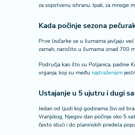
n
za sopstvenu ishranu. Ipak, za mnoge me
i
s
a
Kada počinje sezona pečura
n
i
Prve lisičarke se u šumama javljaju već
T
zamah, naročito u šumama iznad 700 m
u
ri
Područja kao što su Poljanica, padine Ku
z
vrganja, koji su među
najtraženijim
jest
a
m
Ustajanje u 5 ujutru i dugi sa
K
a
Jedan od ljudi koji godinama živi od bran
ri
j
Vranjskog. Njegov dan počinje oko 5 sat
e
često idući i do planinskih predela popu
r