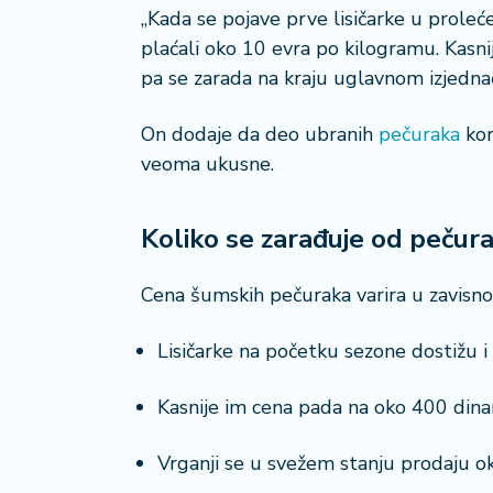
a
„Kada se pojave prve lisičarke u proleć
plaćali oko 10 evra po kilogramu. Kasnij
pa se zarada na kraju uglavnom izjednači“
On dodaje da deo ubranih
pečuraka
kor
veoma ukusne.
Koliko se zarađuje od pečur
Cena šumskih pečuraka varira u zavisnos
Lisičarke na početku sezone dostižu 
Kasnije im cena pada na oko 400 dinar
Vrganji se u svežem stanju prodaju o