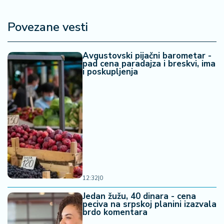
Povezane vesti
Avgustovski pijačni barometar -
pad cena paradajza i breskvi, ima
i poskupljenja
12:32
|
0
Jedan žužu, 40 dinara - cena
peciva na srpskoj planini izazvala
brdo komentara