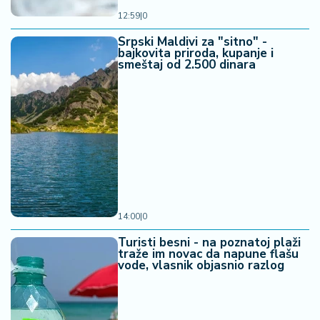
12:59
|
0
Srpski Maldivi za "sitno" -
bajkovita priroda, kupanje i
smeštaj od 2.500 dinara
14:00
|
0
Turisti besni - na poznatoj plaži
traže im novac da napune flašu
vode, vlasnik objasnio razlog