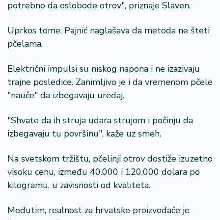
potrebno da oslobode otrov", priznaje Slaven.
Uprkos tome, Pajnić naglašava da metoda ne šteti
pčelama.
Električni impulsi su niskog napona i ne izazivaju
trajne posledice. Zanimljivo je i da vremenom pčele
"nauče" da izbegavaju uređaj.
"Shvate da ih struja udara strujom i počinju da
izbegavaju tu površinu", kaže uz smeh.
Na svetskom tržištu, pčelinji otrov dostiže izuzetno
visoku cenu, između 40.000 i 120.000 dolara po
kilogramu, u zavisnosti od kvaliteta.
Međutim, realnost za hrvatske proizvođače je