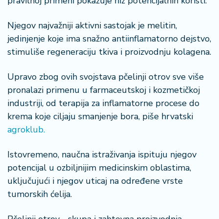
pravilnoj primeni pokazuje niz potencijalnih koristi.
n
i
Njegov najvažniji aktivni sastojak je melitin,
s
a
jedinjenje koje ima snažno antiinflamatorno dejstvo,
n
stimuliše regeneraciju tkiva i proizvodnju kolagena.
i
Upravo zbog ovih svojstava pčelinji otrov sve više
T
pronalazi primenu u farmaceutskoj i kozmetičkoj
u
industriji, od terapija za inflamatorne procese do
ri
z
krema koje ciljaju smanjenje bora, piše hrvatski
a
agroklub.
m
Istovremeno, naučna istraživanja ispituju njegov
K
potencijal u ozbiljnijim medicinskim oblastima,
a
uključujući i njegov uticaj na određene vrste
ri
tumorskih ćelija.
j
e
r