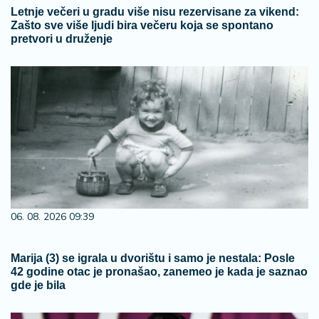
Letnje večeri u gradu više nisu rezervisane za vikend:
Zašto sve više ljudi bira večeru koja se spontano
pretvori u druženje
06. 08. 2026 09:39
Marija (3) se igrala u dvorištu i samo je nestala: Posle
42 godine otac je pronašao, zanemeo je kada je saznao
gde je bila