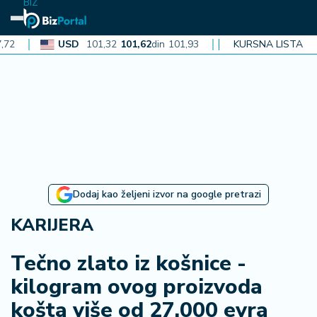
BIZ
USD
101,32
101,62
din
101,93
CAD
72,30
KURSNA LISTA
72,52
din
72,
N
aj
n
o
vi
je
B
Dodaj kao željeni izvor na google pretrazi
iz
i
KARIJERA
n
f
Tečno zlato iz košnice -
o
kilogram ovog proizvoda
košta više od 27.000 evra