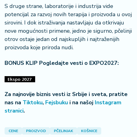
S druge strane, laboratorije i industrija vide
potencijal za razvoj novih terapija i proizvoda u ovoj
sirovini. I dok istraživanja nastavljaju da otkrivaju
nove mogućnosti primene, jedno je sigurno, pčelinji
otrov ostaje jedan od najskupljih i najtraženijih
proizvoda koje priroda nudi.
BONUS KLIP Pogledajte vesti o EXPO2027:
Za najnovije biznis vesti iz Srbije i sveta, pratite
nas na
Tiktoku
,
Fejsbuku
i na našoj
Instagram
stranici
.
CENE
PROIZVOD
PČELINJAK
KOŠNICE