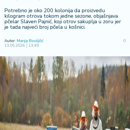
F
i
Potrebno je oko 200 kolonija da proizvedu
n
kilogram otrova tokom jedne sezone, objašnjava
a
pčelar Slaven Pajnić, koji otrov sakuplja u zoru jer
n
je tada najveći broj pčela u košnici.
si
j
Autor:
Marija Bosiljčić
0
e
13.05.2026.
13:49
i
B
e
r
z
a
E
x
p
o
2
0