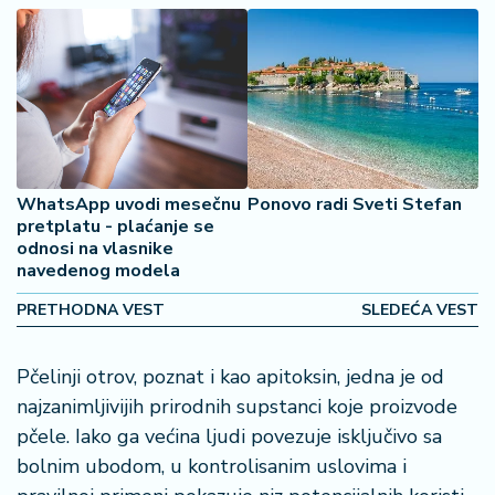
š
a
č
N
e
k
r
WhatsApp uvodi mesečnu
Ponovo radi Sveti Stefan
e
pretplatu - plaćanje se
t
odnosi na vlasnike
n
navedenog modela
i
n
PRETHODNA VEST
SLEDEĆA VEST
e
Pčelinji otrov, poznat i kao apitoksin, jedna je od
P
najzanimljivijih prirodnih supstanci koje proizvode
e
n
pčele. Iako ga većina ljudi povezuje isključivo sa
zi
bolnim ubodom, u kontrolisanim uslovima i
o