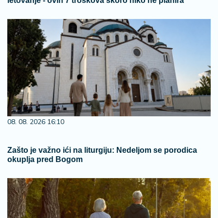
letovanje - ovih 7 troškova skoro niko ne planira
08. 08. 2026 16:10
Zašto je važno ići na liturgiju: Nedeljom se porodica
okuplja pred Bogom