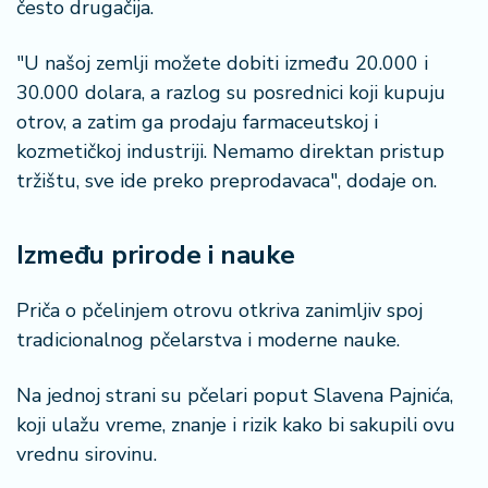
često drugačija.
"U našoj zemlji možete dobiti između 20.000 i
30.000 dolara, a razlog su posrednici koji kupuju
otrov, a zatim ga prodaju farmaceutskoj i
kozmetičkoj industriji. Nemamo direktan pristup
tržištu, sve ide preko preprodavaca", dodaje on.
Između prirode i nauke
Priča o pčelinjem otrovu otkriva zanimljiv spoj
tradicionalnog pčelarstva i moderne nauke.
Na jednoj strani su pčelari poput Slavena Pajnića,
koji ulažu vreme, znanje i rizik kako bi sakupili ovu
vrednu sirovinu.