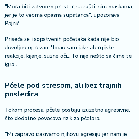
"Mora biti zatvoren prostor, sa zaštitnim maskama,
jer je to veoma opasna supstanca", upozorava
Pajnić.
Priseća se i sopstvenih početaka kada nije bio
dovoljno oprezan: "Imao sam jake alergijske
reakcije, kijanje, suzne oči... To nije nešto sa čime se
igra".
Pčele pod stresom, ali bez trajnih
posledica
Tokom procesa, pčele postaju izuzetno agresivne,
što dodatno povećava rizik za pčelara.
"Mi zapravo izazivamo njihovu agresiju jer nam je