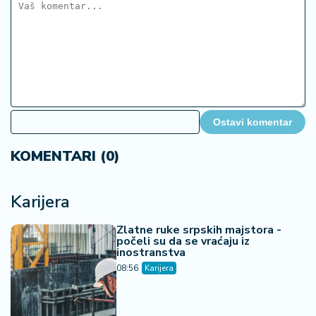
Ostavi komentar
KOMENTARI (0)
Karijera
Zlatne ruke srpskih majstora -
počeli su da se vraćaju iz
inostranstva
08:56
Karijera