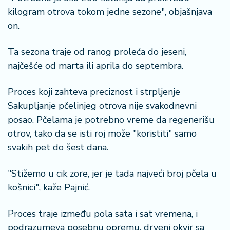
kilogram otrova tokom jedne sezone", objašnjava
on.
Ta sezona traje od ranog proleća do jeseni,
najčešće od marta ili aprila do septembra.
Proces koji zahteva preciznost i strpljenje
Sakupljanje pčelinjeg otrova nije svakodnevni
posao. Pčelama je potrebno vreme da regenerišu
otrov, tako da se isti roj može "koristiti" samo
svakih pet do šest dana.
"Stižemo u cik zore, jer je tada najveći broj pčela u
košnici", kaže Pajnić.
Proces traje između pola sata i sat vremena, i
podrazumeva posebnu opremu, drveni okvir sa