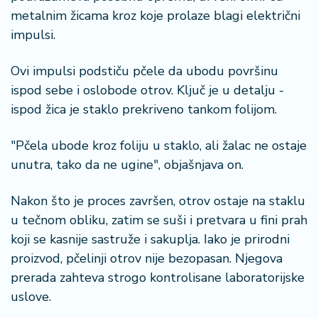
metalnim žicama kroz koje prolaze blagi električni
impulsi.
Ovi impulsi podstiču pčele da ubodu površinu
ispod sebe i oslobode otrov. Ključ je u detalju -
ispod žica je staklo prekriveno tankom folijom.
"Pčela ubode kroz foliju u staklo, ali žalac ne ostaje
unutra, tako da ne ugine", objašnjava on.
Nakon što je proces završen, otrov ostaje na staklu
u tečnom obliku, zatim se suši i pretvara u fini prah
koji se kasnije sastruže i sakuplja. Iako je prirodni
proizvod, pčelinji otrov nije bezopasan. Njegova
prerada zahteva strogo kontrolisane laboratorijske
uslove.