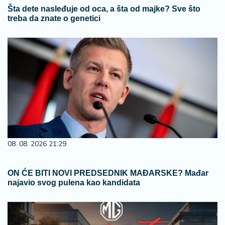
Šta dete nasleđuje od oca, a šta od majke? Sve što
treba da znate o genetici
08. 08. 2026 21:29
ON ĆE BITI NOVI PREDSEDNIK MAĐARSKE? Mađar
najavio svog pulena kao kandidata