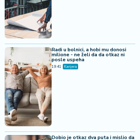
Radi u bolnici, a hobi mu donosi
milione - ne želi da da otkaz ni
posle uspeha
19:41
Karijera
Dobio je otkaz dva puta i mislio da