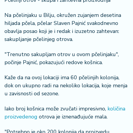
Pčelinji otrov - skupa i zahtevna proizvodnja
a
Na pčelinjaku u Bilju, okružen zujanjem desetina
hiljada pčela, pčelar Slaven Pajnić svakodnevno
obavlja posao koji je i redak i izuzetno zahtevan:
sakupljanje pčelinjeg otrova.
"Trenutno sakupljam otrov u ovom pčelinjaku",
počinje Pajnić, pokazujući redove košnica.
Kaže da na ovoj lokaciji ima 60 pčelinjih kolonija,
dok on ukupno radi na nekoliko lokacija, koje menja
u zavisnosti od sezone.
Iako broj košnica može zvučati impresivno,
količina
proizvedenog
otrova je iznenađujuće mala.
"Potrebno je oko 200 kolonija da proizvedu