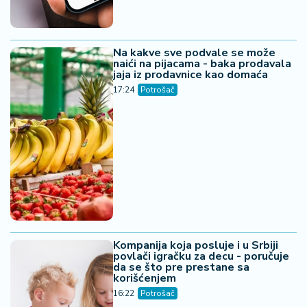
Na kakve sve podvale se može
naići na pijacama - baka prodavala
jaja iz prodavnice kao domaća
17:24
Potrošač
Kompanija koja posluje i u Srbiji
povlači igračku za decu - poručuje
da se što pre prestane sa
korišćenjem
16:22
Potrošač