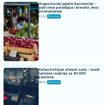
Avgustovski pijačni barometar -
pad cena paradajza i breskvi, ima i
poskupljenja
12:32
Potrošač
Katastrofalan efekat suša - sledi
lančana reakcija za 40.000
kamiona
09:11
Potrošač