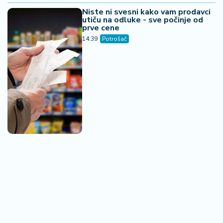
Niste ni svesni kako vam prodavci
utiču na odluke - sve počinje od
prve cene
14:39
Potrošač