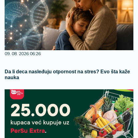
09. 08. 2026 06:26
Da li deca nasleđuju otpornost na stres? Evo šta kaže
nauka