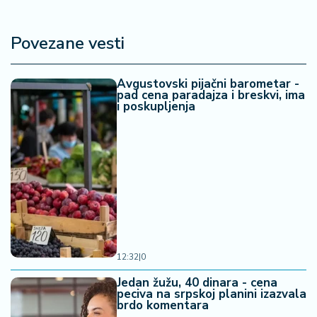
Povezane vesti
Avgustovski pijačni barometar -
pad cena paradajza i breskvi, ima
i poskupljenja
12:32
|
0
Jedan žužu, 40 dinara - cena
peciva na srpskoj planini izazvala
brdo komentara