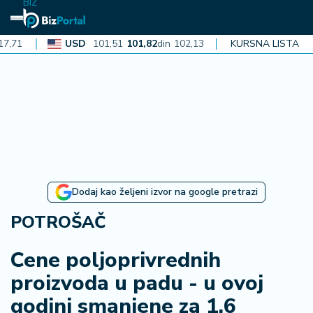
BIZ
USD
101,51
101,82
din
102,13
CAD
KURSNA LISTA
72,40
72,62
din
7
N
aj
n
o
vi
je
B
Dodaj kao željeni izvor na google pretrazi
iz
i
POTROŠAČ
n
f
Cene poljoprivrednih
o
proizvoda u padu - u ovoj
godini smanjene za 1,6