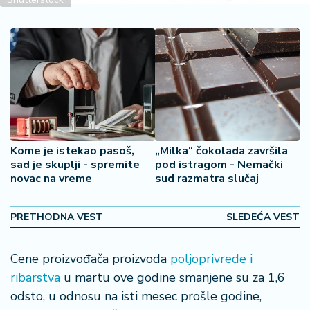
š
a
č
N
e
k
r
e
t
Kome je istekao pasoš,
„Milka“ čokolada završila
n
sad je skuplji - spremite
pod istragom - Nemački
i
novac na vreme
sud razmatra slučaj
n
e
PRETHODNA VEST
SLEDEĆA VEST
P
e
Cene proizvođača proizvoda
poljoprivrede i
n
ribarstva
u martu ove godine smanjene su za 1,6
zi
odsto, u odnosu na isti mesec prošle godine,
o