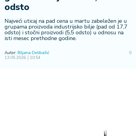
F
odsto
i
n
a
Najveći uticaj na pad cena u martu zabeležen je u
n
grupama proizvoda industrijsko bilje (pad od 17,7
odsto) i stočni proizvodi (5,5 odsto) u odnosu na
si
isti mesec prethodne godine.
j
e
i
Autor:
Biljana Delibašić
0
13.05.2026.
10:54
B
e
r
z
a
E
x
p
o
2
0