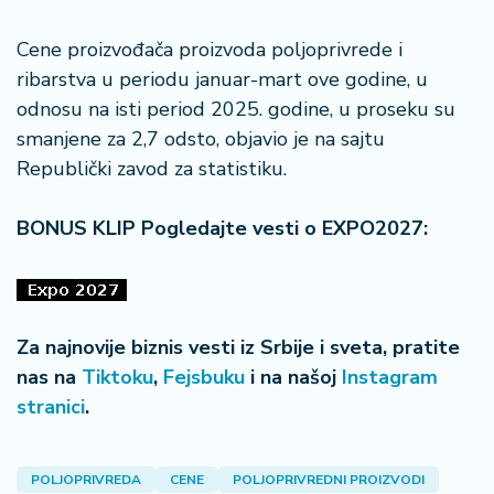
a
Cene proizvođača proizvoda poljoprivrede i
ribarstva u periodu januar-mart ove godine, u
odnosu na isti period 2025. godine, u proseku su
smanjene za 2,7 odsto, objavio je na sajtu
Republički zavod za statistiku.
BONUS KLIP Pogledajte vesti o EXPO2027:
Za najnovije biznis vesti iz Srbije i sveta, pratite
nas na
Tiktoku
,
Fejsbuku
i na našoj
Instagram
stranici
.
POLJOPRIVREDA
CENE
POLJOPRIVREDNI PROIZVODI