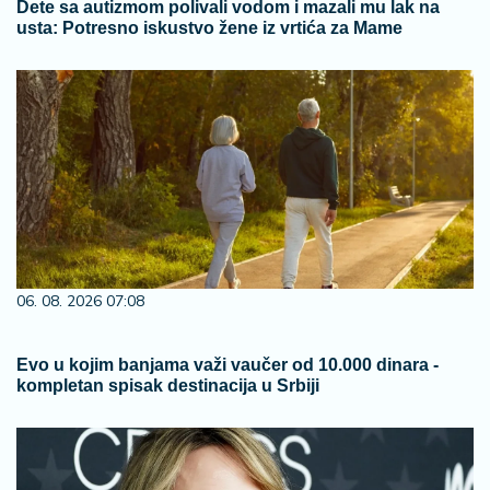
Dete sa autizmom polivali vodom i mazali mu lak na
usta: Potresno iskustvo žene iz vrtića za Mame
06. 08. 2026 07:08
Evo u kojim banjama važi vaučer od 10.000 dinara -
kompletan spisak destinacija u Srbiji