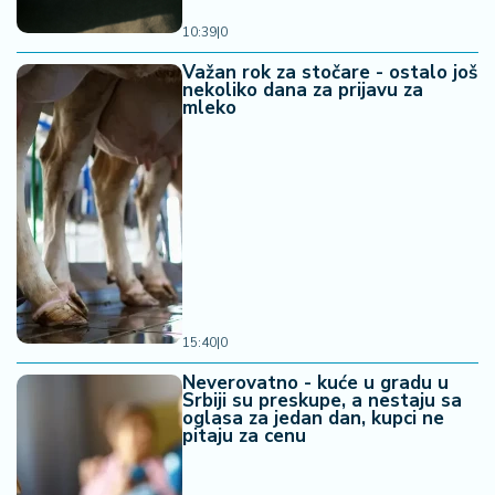
10:39
|
0
Važan rok za stočare - ostalo još
nekoliko dana za prijavu za
mleko
15:40
|
0
Neverovatno - kuće u gradu u
Srbiji su preskupe, a nestaju sa
oglasa za jedan dan, kupci ne
pitaju za cenu