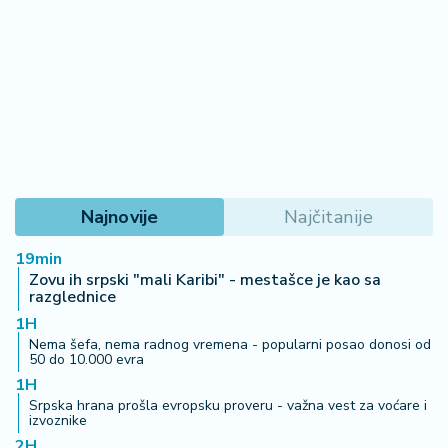
Najnovije
Najčitanije
19min
Zovu ih srpski "mali Karibi" - mestašce je kao sa
razglednice
1H
Nema šefa, nema radnog vremena - popularni posao donosi od
50 do 10.000 evra
1H
Srpska hrana prošla evropsku proveru - važna vest za voćare i
izvoznike
2H