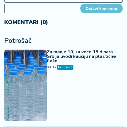
Ostavi komentar
KOMENTARI (0)
Potrošač
Za manje 10, za veće 15 dinara -
Srbija uvodi kauciju na plastične
flaše
08:06
Potrošač