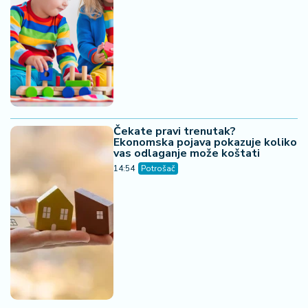
Čekate pravi trenutak?
Ekonomska pojava pokazuje koliko
vas odlaganje može koštati
14:54
Potrošač