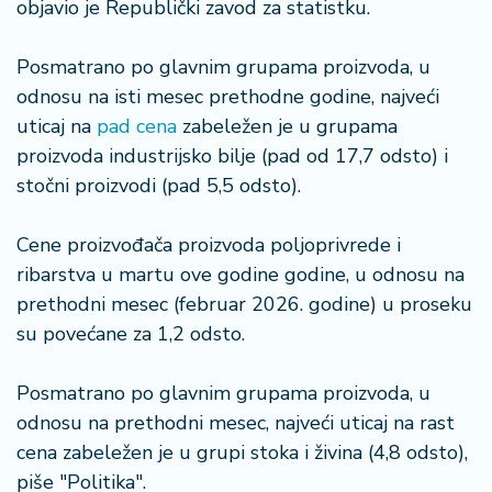
objavio je Republički zavod za statistku.
n
i
s
Posmatrano po glavnim grupama proizvoda, u
a
odnosu na isti mesec prethodne godine, najveći
n
uticaj na
pad cena
zabeležen je u grupama
i
proizvoda industrijsko bilje (pad od 17,7 odsto) i
stočni proizvodi (pad 5,5 odsto).
T
u
ri
Cene proizvođača proizvoda poljoprivrede i
z
ribarstva u martu ove godine godine, u odnosu na
a
prethodni mesec (februar 2026. godine) u proseku
m
su povećane za 1,2 odsto.
K
a
Posmatrano po glavnim grupama proizvoda, u
ri
odnosu na prethodni mesec, najveći uticaj na rast
j
cena zabeležen je u grupi stoka i živina (4,8 odsto),
e
piše "Politika".
r