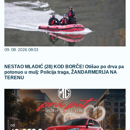
09. 08. 2026 08:03
NESTAO MLADIĆ (28) KOD BORČE! Otišao po drva pa
potonuo u mulj: Policija traga, ŽANDARMERIJA NA
TERENU