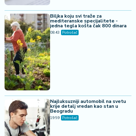
Biljka koju svi traže za
mediteranske specijalitete -
jedna tegla košta čak 800 dinara
08:43
Potrošač
Najluksuzniji automobil na svetu
krije detalj vredan kao stan u
Beogradu
19:59
Potrošač