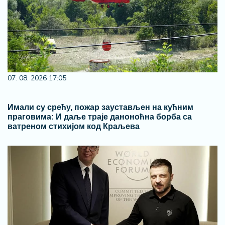
07. 08. 2026 17:05
Имали су срећу, пожар заустављен на кућним
праговима: И даље траје даноноћна борба са
ватреном стихијом код Краљева