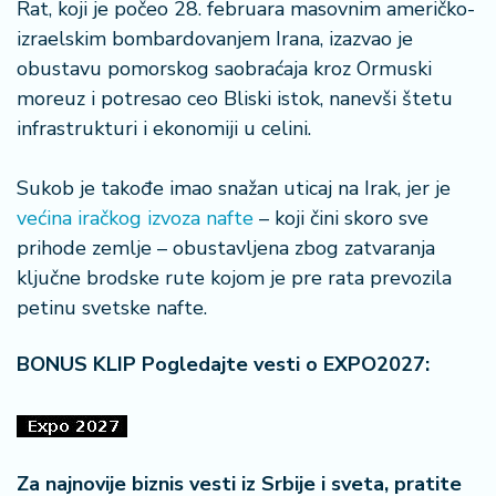
Rat, koji je počeo 28. februara masovnim američko-
n
i
izraelskim bombardovanjem Irana, izazvao je
s
obustavu pomorskog saobraćaja kroz Ormuski
a
moreuz i potresao ceo Bliski istok, nanevši štetu
n
infrastrukturi i ekonomiji u celini.
i
Sukob je takođe imao snažan uticaj na Irak, jer je
T
u
većina iračkog izvoza nafte
– koji čini skoro sve
ri
prihode zemlje – obustavljena zbog zatvaranja
z
ključne brodske rute kojom je pre rata prevozila
a
petinu svetske nafte.
m
BONUS KLIP Pogledajte vesti o EXPO2027:
K
a
ri
j
e
Za najnovije biznis vesti iz Srbije i sveta, pratite
r