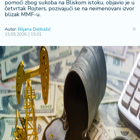
F
pomoći zbog sukoba na Bliskom istoku, objavio je u
i
četvrtak Rojters, pozivajući se na neimenovani izvor
n
blizak MMF-u.
a
n
Autor:
Biljana Delibašić
0
si
15.05.2026.
15:01
j
e
i
B
e
r
z
a
E
x
p
o
2
0