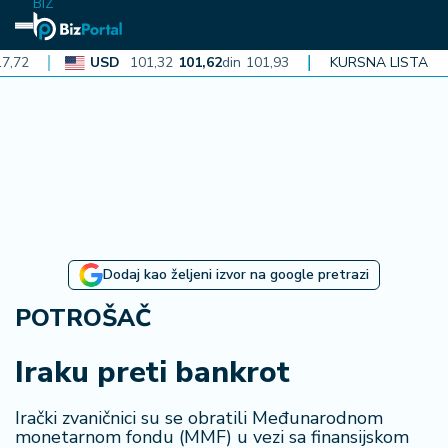
BIZ
USD
101,32
101,62
din
101,93
CAD
KURSNA LISTA
72,30
72,52
din
7
N
aj
n
o
vi
je
B
Dodaj kao željeni izvor na google pretrazi
iz
i
POTROŠAČ
n
f
Iraku preti bankrot
o
Irački zvaničnici su se obratili Međunarodnom
monetarnom fondu (MMF) u vezi sa finansijskom