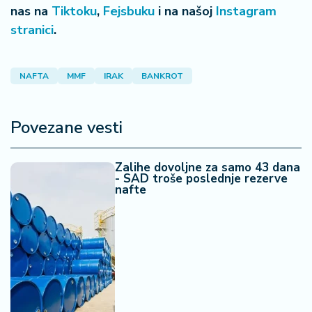
a
nas na
Tiktoku
,
Fejsbuku
i na našoj
Instagram
stranici
.
NAFTA
MMF
IRAK
BANKROT
Povezane vesti
Zalihe dovoljne za samo 43 dana
- SAD troše poslednje rezerve
nafte