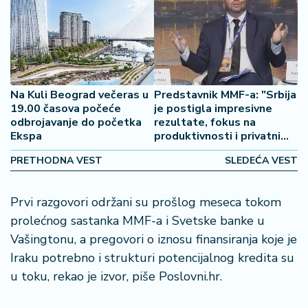
š
a
č
N
e
Na Kuli Beograd večeras u
Predstavnik MMF-a: "Srbija
k
19.00 časova počeće
je postigla impresivne
r
odbrojavanje do početka
rezultate, fokus na
e
Ekspa
produktivnosti i privatnim
t
investicijama"
n
PRETHODNA VEST
SLEDEĆA VEST
i
n
Prvi razgovori održani su prošlog meseca tokom
e
prolećnog sastanka MMF-a i Svetske banke u
P
Vašingtonu, a pregovori o iznosu finansiranja koje je
e
Iraku potrebno i strukturi potencijalnog kredita su
n
u toku, rekao je izvor, piše Poslovni.hr.
zi
o