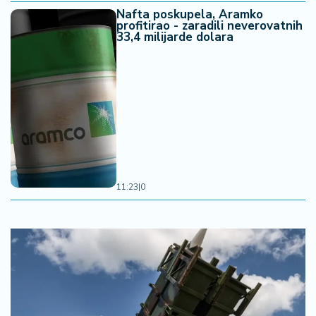
Nafta poskupela, Aramko
profitirao - zaradili neverovatnih
33,4 milijarde dolara
11:23
|
0