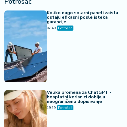
Potrošač
Koliko dugo solarni paneli zaista
ostaju efikasni posle isteka
garancije
07:40
Potrošač
Velika promena za ChatGPT -
besplatni korisnici dobijaju
neograničeno dopisivanje
19:59
Potrošač