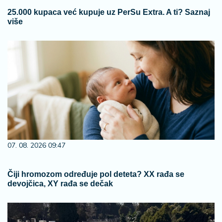
25.000 kupaca već kupuje uz PerSu Extra. A ti? Saznaj
više
07. 08. 2026 09:47
Čiji hromozom određuje pol deteta? XX rađa se
devojčica, XY rađa se dečak