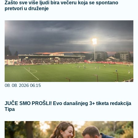
Zašto sve više ljudi bira večeru koja se spontano
pretvori u druženje
08. 08. 2026 06:15
JUČE SMO PROŠLI! Evo današnjeg 3+ tiketa redakcija
Tipa