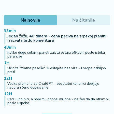
Najnovije
Najčitanije
33min
Jedan žužu, 40 dinara - cena peciva na srpskoj planini
izazvala brdo komentara
48min
Koliko dugo solarni paneli zaista ostaju efikasni posle isteka
garancije
1H
Ukinite "zlatne pasoše" ili ostajete bez vize - Evropa ozbiljno
preti
12H
Velika promena za ChatGPT - besplatni korisnici dobijaju
neograničeno dopisivanje
12H
Radi u bolnici, a hobi mu donosi milione - ne želi da da otkaz ni
posle uspeha