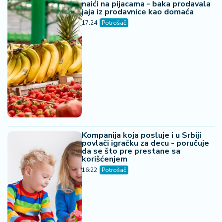
naići na pijacama - baka prodavala
jaja iz prodavnice kao domaća
17:24
Potrošač
Kompanija koja posluje i u Srbiji
povlači igračku za decu - poručuje
da se što pre prestane sa
korišćenjem
16:22
Potrošač