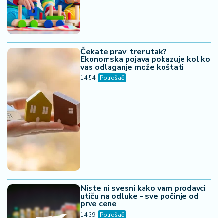
Čekate pravi trenutak?
Ekonomska pojava pokazuje koliko
vas odlaganje može koštati
14:54
Potrošač
Niste ni svesni kako vam prodavci
utiču na odluke - sve počinje od
prve cene
14:39
Potrošač