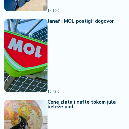
14:19
|
0
Janaf i MOL postigli dogovor
15:43
|
0
Cene zlata i nafte tokom jula
beleže pad