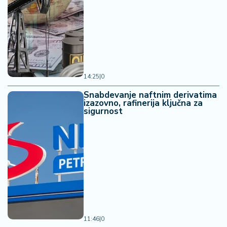
14:25
|
0
Snabdevanje naftnim derivatima
izazovno, rafinerija ključna za
sigurnost
11:46
|
0