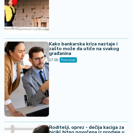
Kako bankarska kriza nastaje i
zašto može da utiče na svakog
građanina
17:00
Potrošač
Roditelji, oprez - dečija kaciga za
bicikl hitno povučena iz prodaje u