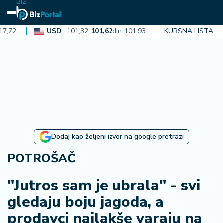
BIZ
USD
101,32
101,62
din
101,93
CAD
KURSNA LISTA
72,30
72,52
din
7
N
aj
n
o
vi
je
B
Dodaj kao željeni izvor na google pretrazi
iz
i
POTROŠAČ
n
f
"Jutros sam je ubrala" - svi
o
gledaju boju jagoda, a
prodavci najlakše varaju na