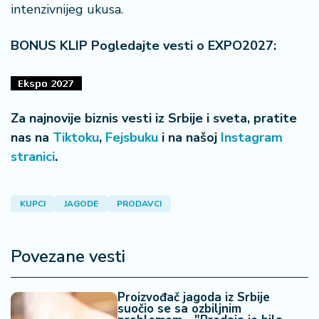
intenzivnijeg ukusa.
BONUS KLIP Pogledajte vesti o EXPO2027:
Za najnovije biznis vesti iz Srbije i sveta, pratite
nas na
Tiktoku
,
Fejsbuku
i na našoj
Instagram
stranici
.
KUPCI
JAGODE
PRODAVCI
Povezane vesti
Proizvođač jagoda iz Srbije
suočio se sa ozbiljnim