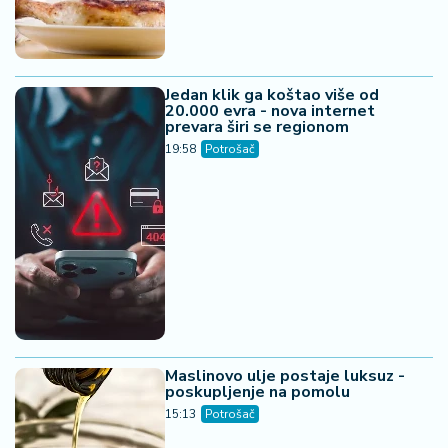
Jedan klik ga koštao više od
20.000 evra - nova internet
prevara širi se regionom
19:58
Potrošač
Maslinovo ulje postaje luksuz -
poskupljenje na pomolu
15:13
Potrošač