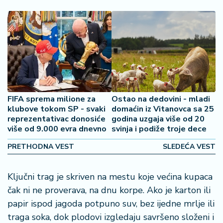
š
a
č
N
e
k
r
e
FIFA sprema milione za
Ostao na dedovini - mladi
t
klubove tokom SP - svaki
domaćin iz Vitanovca sa 25
n
reprezentativac donosiće
godina uzgaja više od 20
i
više od 9.000 evra dnevno
svinja i podiže troje dece
n
e
PRETHODNA VEST
SLEDEĆA VEST
P
Ključni trag je skriven na mestu koje većina kupaca
e
čak ni ne proverava, na dnu korpe. Ako je karton ili
n
papir ispod jagoda potpuno suv, bez ijedne mrlje ili
zi
o
traga soka, dok plodovi izgledaju savršeno složeni i