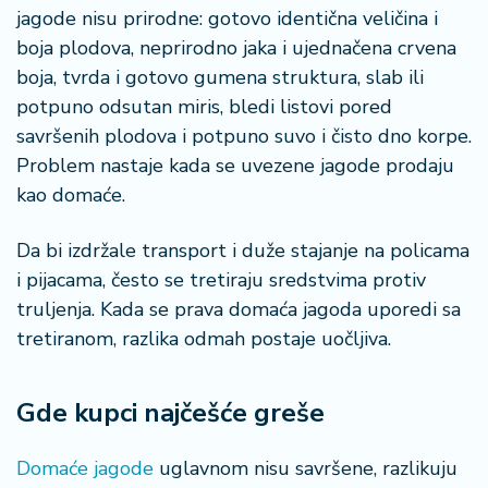
a
jagode nisu prirodne: gotovo identična veličina i
boja plodova, neprirodno jaka i ujednačena crvena
boja, tvrda i gotovo gumena struktura, slab ili
potpuno odsutan miris, bledi listovi pored
savršenih plodova i potpuno suvo i čisto dno korpe.
Problem nastaje kada se uvezene jagode prodaju
kao domaće.
Da bi izdržale transport i duže stajanje na policama
i pijacama, često se tretiraju sredstvima protiv
truljenja. Kada se prava domaća jagoda uporedi sa
tretiranom, razlika odmah postaje uočljiva.
Gde kupci najčešće greše
Domaće jagode
uglavnom nisu savršene, razlikuju