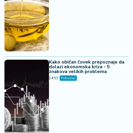
Kako običan čovek prepoznaje da
dolazi ekonomska kriza - 5
znakova velikih problema
14:53
Potrošač