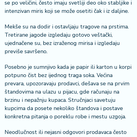
se po veličini, često imaju svetliji deo oko stabljike i
intenzivan miris koji se može osetiti čak i iz daljine.
Mekše su na dodir i ostavljaju tragove na prstima.
Tretirane jagode izgledaju gotovo veštački,
ujednačene su, bez izraženog mirisa i izgledaju
previše savršeno.
Posebno je sumnjivo kada je papir ili karton u korpi
potpuno čist bez ijednog traga soka. Većina
prevara, upozoravaju prodavci, dešava se na prvim
štandovima na ulazu u pijacu, gde računaju na
brzinu i nepažnju kupaca. Stručnjaci savetuju
kupcima da posete nekoliko štandova i postave
konkretna pitanja o poreklu robe i mestu uzgoja.
Neodlučnost ili nejasni odgovori prodavaca često