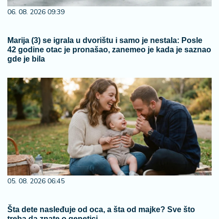
06. 08. 2026 09:39
Marija (3) se igrala u dvorištu i samo je nestala: Posle
42 godine otac je pronašao, zanemeo je kada je saznao
gde je bila
05. 08. 2026 06:45
Šta dete nasleđuje od oca, a šta od majke? Sve što
treba da znate o genetici