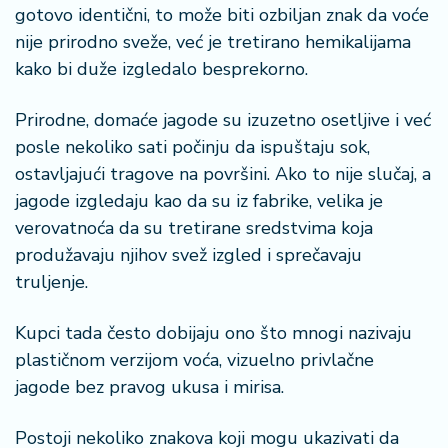
n
gotovo identični, to može biti ozbiljan znak da voće
i
nije prirodno sveže, već je tretirano hemikalijama
s
kako bi duže izgledalo besprekorno.
a
n
i
Prirodne, domaće jagode su izuzetno osetljive i već
posle nekoliko sati počinju da ispuštaju sok,
T
ostavljajući tragove na površini. Ako to nije slučaj, a
u
jagode izgledaju kao da su iz fabrike, velika je
ri
verovatnoća da su tretirane sredstvima koja
z
produžavaju njihov svež izgled i sprečavaju
a
m
truljenje.
K
Kupci tada često dobijaju ono što mnogi nazivaju
a
plastičnom verzijom voća, vizuelno privlačne
ri
jagode bez pravog ukusa i mirisa.
j
e
Postoji nekoliko znakova koji mogu ukazivati da
r