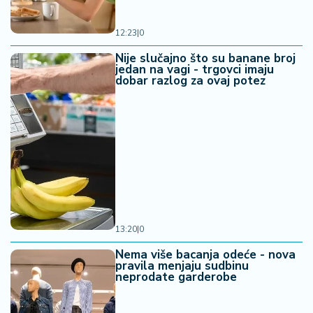
12:23
|
0
Nije slučajno što su banane broj
jedan na vagi - trgovci imaju
dobar razlog za ovaj potez
13:20
|
0
Nema više bacanja odeće - nova
pravila menjaju sudbinu
neprodate garderobe