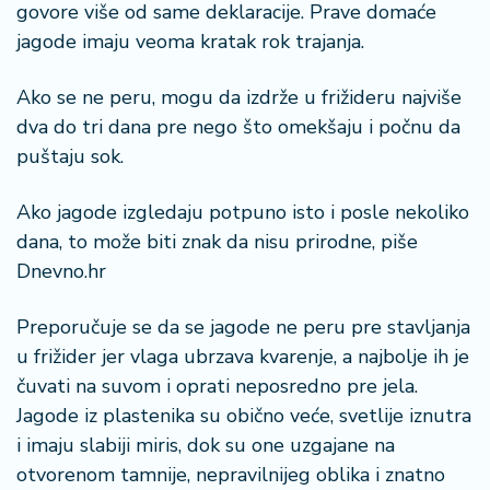
govore više od same deklaracije. Prave domaće
jagode imaju veoma kratak rok trajanja.
Ako se ne peru, mogu da izdrže u frižideru najviše
dva do tri dana pre nego što omekšaju i počnu da
puštaju sok.
Ako jagode izgledaju potpuno isto i posle nekoliko
dana, to može biti znak da nisu prirodne, piše
Dnevno.hr
Preporučuje se da se jagode ne peru pre stavljanja
u frižider jer vlaga ubrzava kvarenje, a najbolje ih je
čuvati na suvom i oprati neposredno pre jela.
Jagode iz plastenika su obično veće, svetlije iznutra
i imaju slabiji miris, dok su one uzgajane na
otvorenom tamnije, nepravilnijeg oblika i znatno