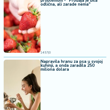
problemom - "Prodaja je bila
odlična, ali zarade nema"
14:57
|
0
Napravila hranu za psa u svojoj
kuhinji, a onda zaradila 250
miliona dolara