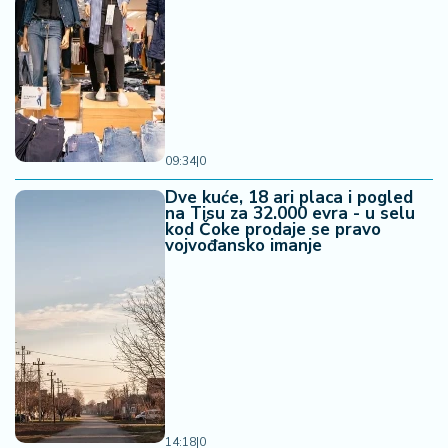
09:34
|
0
Dve kuće, 18 ari placa i pogled
na Tisu za 32.000 evra - u selu
kod Čoke prodaje se pravo
vojvođansko imanje
14:18
|
0