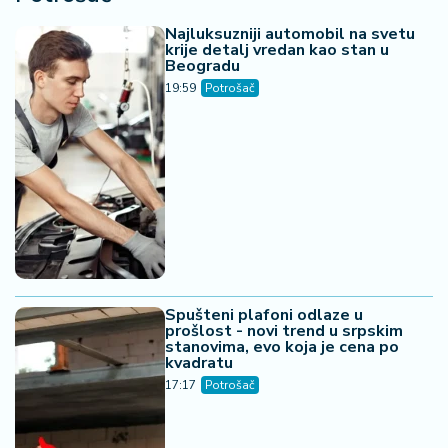
Najluksuzniji automobil na svetu
krije detalj vredan kao stan u
Beogradu
19:59
Potrošač
Spušteni plafoni odlaze u
prošlost - novi trend u srpskim
stanovima, evo koja je cena po
kvadratu
17:17
Potrošač