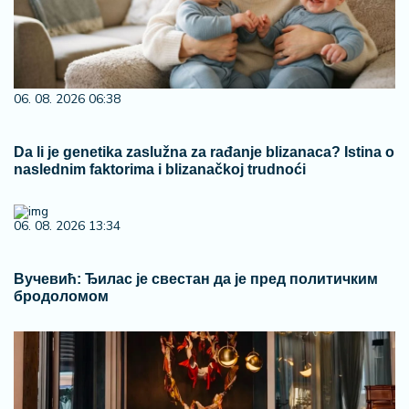
06. 08. 2026 06:38
Da li je genetika zaslužna za rađanje blizanaca? Istina o
naslednim faktorima i blizanačkoj trudnoći
06. 08. 2026 13:34
Вучевић: Ђилас је свестан да је пред политичким
бродоломом