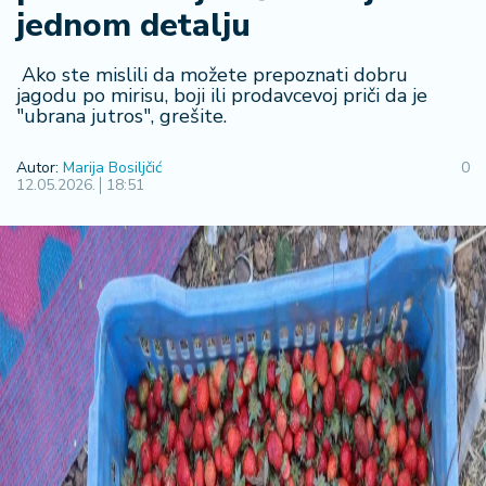
F
jednom detalju
i
n
a
Ako ste mislili da možete prepoznati dobru
n
jagodu po mirisu, boji ili prodavcevoj priči da je
"ubrana jutros", grešite.
si
j
e
Autor:
Marija Bosiljčić
0
12.05.2026.
18:51
i
B
e
r
z
a
E
x
p
o
2
0