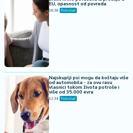
EU, opasnost od povreda
16:36
Potrošač
Najskuplji psi mogu da koštaju više
od automobila - za ovu rasu
vlasnici tokom života potroše i
više od 35.000 evra
12:34
Potrošač