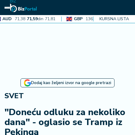
BIZ
D
71,38
71,59
din
71,81
GBP
136,36
136,77
KURSNA LISTA
din
137,18
N
aj
n
o
vi
je
B
Dodaj kao željeni izvor na google pretrazi
i
z
SVET
i
n
"Doneću odluku za nekoliko
f
dana" - oglasio se Tramp iz
o
Pekinga