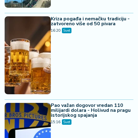
Kriza pogađa i nemačku tradiciju -
zatvoreno više od 50 pivara
16:20
Svet
Pao važan dogovor vredan 110
milijardi dolara - Holivud na pragu
istorijskog spajanja
15:16
Svet