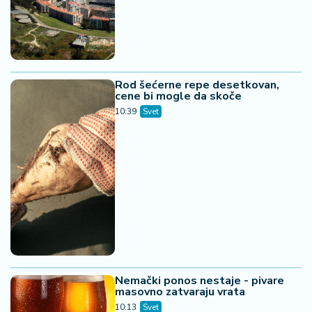
Rod šećerne repe desetkovan,
cene bi mogle da skoče
10:39
Svet
Nemački ponos nestaje - pivare
masovno zatvaraju vrata
10:13
Svet