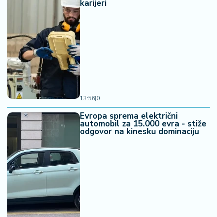
karijeri
13:56
|
0
Evropa sprema električni
automobil za 15.000 evra - stiže
odgovor na kinesku dominaciju