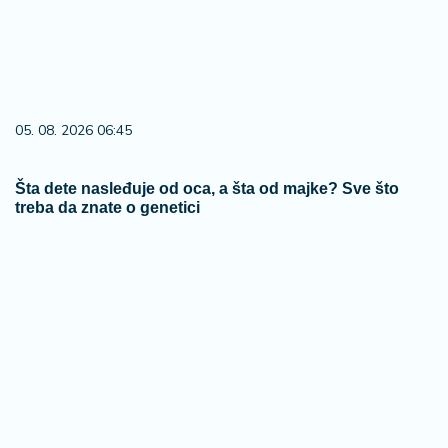
05. 08. 2026 06:45
Šta dete nasleđuje od oca, a šta od majke? Sve što
treba da znate o genetici