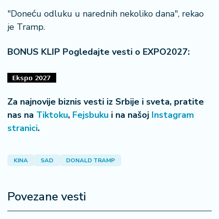
"Doneću odluku u narednih nekoliko dana", rekao
je Tramp.
BONUS KLIP Pogledajte vesti o EXPO2027:
Za najnovije biznis vesti iz Srbije i sveta, pratite
nas na
Tiktoku
,
Fejsbuku
i na našoj
Instagram
stranici
.
KINA
SAD
DONALD TRAMP
Povezane vesti