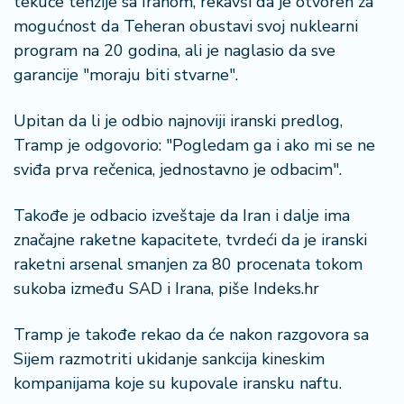
tekuće tenzije sa Iranom, rekavši da je otvoren za
a
mogućnost da Teheran obustavi svoj nuklearni
program na 20 godina, ali je naglasio da sve
garancije "moraju biti stvarne".
Upitan da li je odbio najnoviji iranski predlog,
Tramp je odgovorio: "Pogledam ga i ako mi se ne
sviđa prva rečenica, jednostavno je odbacim".
Takođe je odbacio izveštaje da Iran i dalje ima
značajne raketne kapacitete, tvrdeći da je iranski
raketni arsenal smanjen za 80 procenata tokom
sukoba između SAD i Irana, piše Indeks.hr
Tramp je takođe rekao da će nakon razgovora sa
Sijem razmotriti ukidanje sankcija kineskim
kompanijama koje su kupovale iransku naftu.