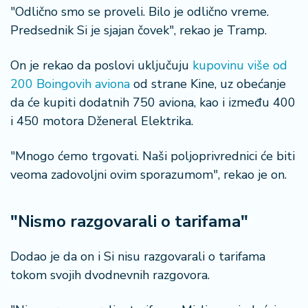
š
"Odlično smo se proveli. Bilo je odlično vreme.
a
Predsednik Si je sjajan čovek", rekao je Tramp.
č
On je rekao da poslovi uključuju
kupovinu više od
N
e
200 Boingovih aviona
od strane Kine, uz obećanje
k
da će kupiti dodatnih 750 aviona, kao i između 400
r
i 450 motora Dženeral Elektrika.
e
t
"Mnogo ćemo trgovati. Naši poljoprivrednici će biti
n
i
veoma zadovoljni ovim sporazumom", rekao je on.
n
e
"Nismo razgovarali o tarifama"
P
e
Dodao je da on i Si nisu razgovarali o tarifama
n
tokom svojih dvodnevnih razgovora.
zi
o