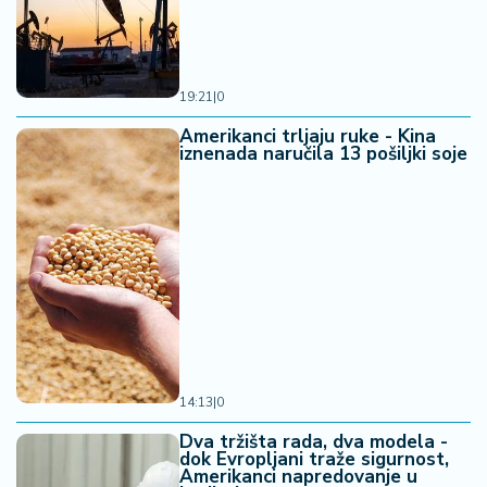
19:21
|
0
Amerikanci trljaju ruke - Kina
iznenada naručila 13 pošiljki soje
14:13
|
0
Dva tržišta rada, dva modela -
dok Evropljani traže sigurnost,
Amerikanci napredovanje u