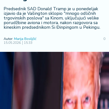
R
Predsednik SAD Donald Tramp je u ponedeljak
e
izjavio da je Vašington sklopio "mnogo odličnih
g
trgovinskih poslova" sa Kinom, uključujući velike
i
porudžbine aviona i motora, nakon razgovora sa
o
kineskim predsednikom Si Đinpingom u Pekingu.
n
Autor:
Marija Bosiljčić
0
15.05.2026.
15:33
S
r
b
ij
a
S
v
e
t
F