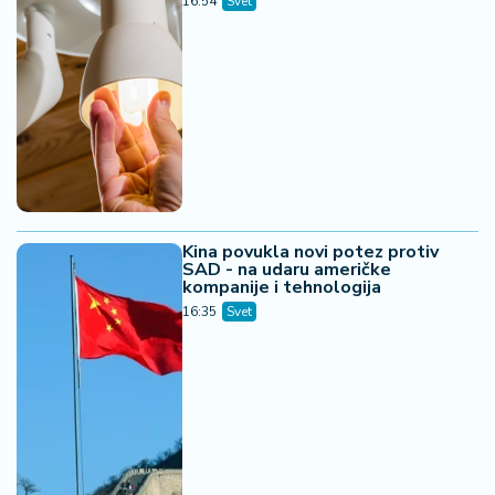
16:54
Svet
Kina povukla novi potez protiv
SAD - na udaru američke
kompanije i tehnologija
16:35
Svet