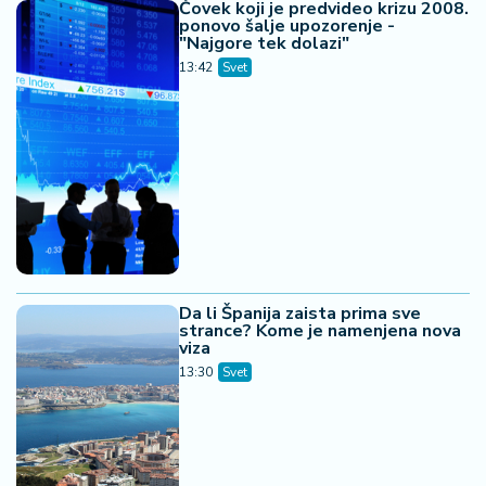
Čovek koji je predvideo krizu 2008.
ponovo šalje upozorenje -
"Najgore tek dolazi"
13:42
Svet
Da li Španija zaista prima sve
strance? Kome je namenjena nova
viza
13:30
Svet