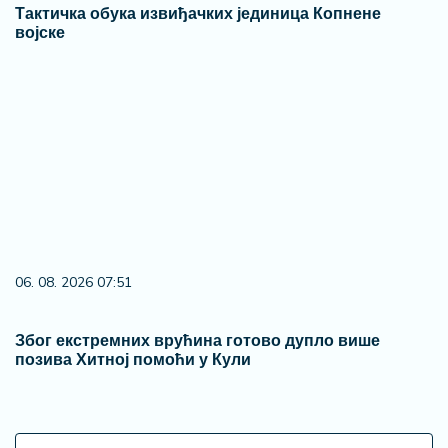
Тактичка обука извиђачких јединица Копнене
војске
06. 08. 2026 07:51
Због екстремних врућина готово дупло више
позива Хитној помоћи у Кули