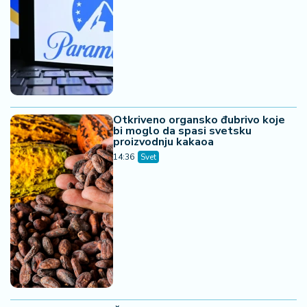
Otkriveno organsko đubrivo koje
bi moglo da spasi svetsku
proizvodnju kakaoa
14:36
Svet