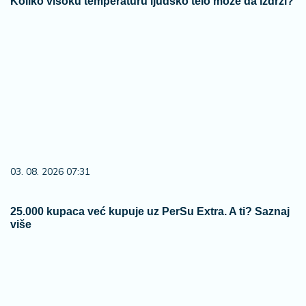
Koliko visoku temperaturu ljudsko telo može da izdrži?
03. 08. 2026 07:31
25.000 kupaca već kupuje uz PerSu Extra. A ti? Saznaj
više