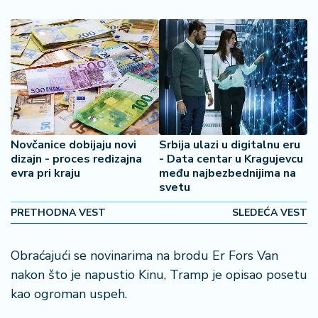
2
7
B
iz
L
if
e
s
Novčanice dobijaju novi
Srbija ulazi u digitalnu eru
t
dizajn - proces redizajna
- Data centar u Kragujevcu
y
evra pri kraju
među najbezbednijima na
svetu
l
e
PRETHODNA VEST
SLEDEĆA VEST
P
Obraćajući se novinarima na brodu Er Fors Van
o
t
nakon što je napustio Kinu, Tramp je opisao posetu
r
kao ogroman uspeh.
o