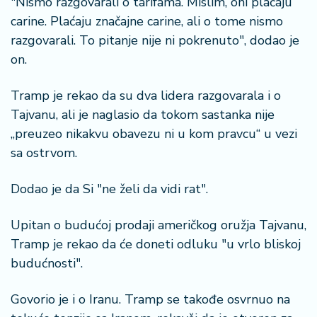
"Nismo razgovarali o tarifama. Mislim, oni plaćaju
n
i
carine. Plaćaju značajne carine, ali o tome nismo
s
razgovarali. To pitanje nije ni pokrenuto", dodao je
a
on.
n
i
Tramp je rekao da su dva lidera razgovarala i o
Tajvanu, ali je naglasio da tokom sastanka nije
T
„preuzeo nikakvu obavezu ni u kom pravcu“ u vezi
u
ri
sa ostrvom.
z
a
Dodao je da Si "ne želi da vidi rat".
m
Upitan o budućoj prodaji američkog oružja Tajvanu,
K
Tramp je rekao da će doneti odluku "u vrlo bliskoj
a
budućnosti".
ri
j
e
Govorio je i o Iranu. Tramp se takođe osvrnuo na
r