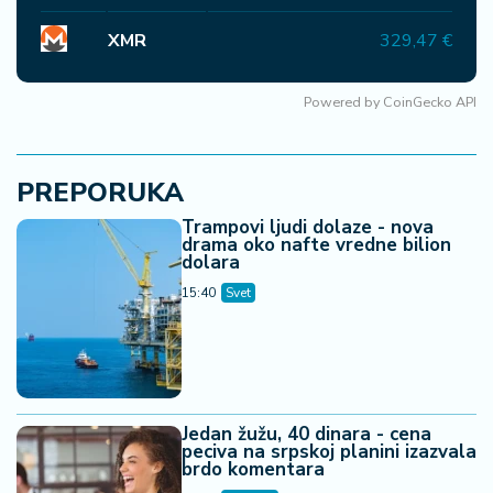
XMR
329,47 €
Powered by
CoinGecko API
PREPORUKA
Trampovi ljudi dolaze - nova
drama oko nafte vredne bilion
dolara
15:40
Svet
Jedan žužu, 40 dinara - cena
peciva na srpskoj planini izazvala
brdo komentara