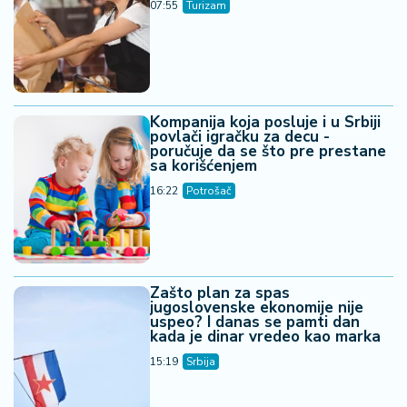
07:55
Turizam
Kompanija koja posluje i u Srbiji
povlači igračku za decu -
poručuje da se što pre prestane
sa korišćenjem
16:22
Potrošač
Zašto plan za spas
jugoslovenske ekonomije nije
uspeo? I danas se pamti dan
kada je dinar vredeo kao marka
15:19
Srbija