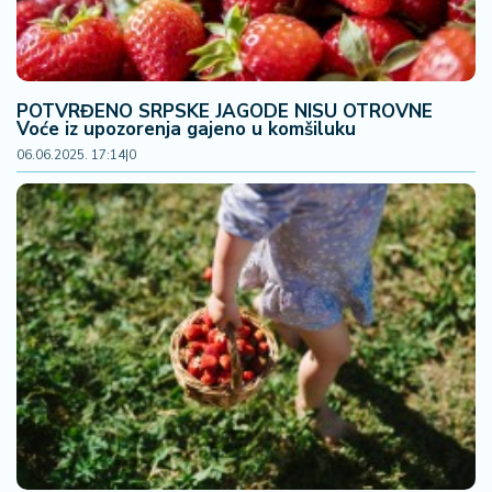
POTVRĐENO SRPSKE JAGODE NISU OTROVNE
Voće iz upozorenja gajeno u komšiluku
06.06.2025. 17:14
|
0