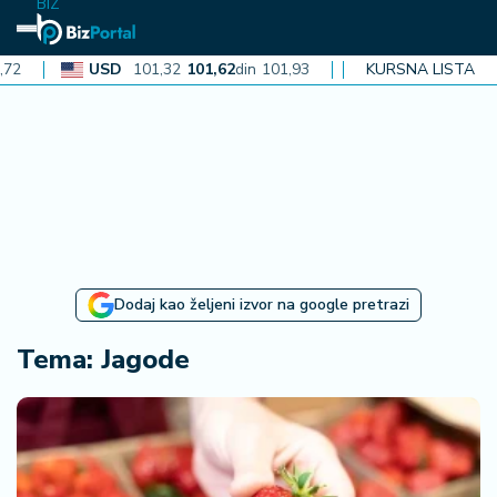
BIZ
USD
101,32
101,62
din
101,93
CAD
72,30
KURSNA LISTA
72,52
din
72,
N
aj
n
o
vi
je
B
Dodaj kao željeni izvor na google pretrazi
iz
i
Tema: Jagode
n
f
o