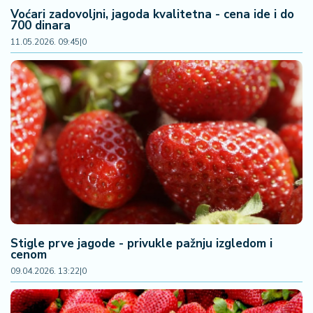
a
Voćari zadovoljni, jagoda kvalitetna - cena ide i do
700 dinara
11.05.2026. 09:45
|
0
Stigle prve jagode - privukle pažnju izgledom i
cenom
09.04.2026. 13:22
|
0