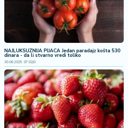
NAJLUKSUZNIJA PIJACA Jedan paradajz košta 530
dinara - da li stvarno vredi toliko
30.06.2025. 07:02
|
0