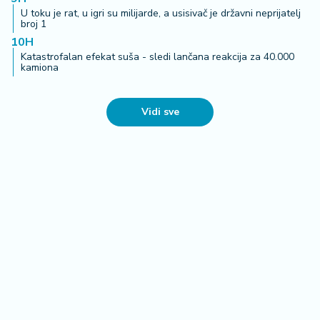
U toku je rat, u igri su milijarde, a usisivač je državni neprijatelj
broj 1
10H
Katastrofalan efekat suša - sledi lančana reakcija za 40.000
kamiona
Vidi sve