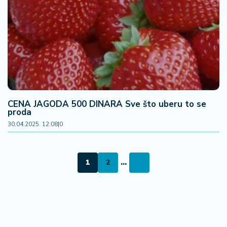
CENA JAGODA 500 DINARA Sve što uberu to se
proda
30.04.2025. 12:08
|
0
1
2
...