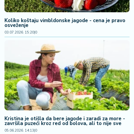
2
7
Koliko koštaju vimbldonske jagode - cena je pravo
osveženje
B
03.07.2026. 15:20
|
0
iz
L
if
e
s
t
y
l
e
P
o
t
Kristina je otišla da bere jagode i zaradi za more -
r
završila puzeći kroz red od bolova, ali to nije sve
o
05.06.2026. 14:13
|
0