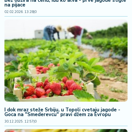
Bez obzira na cenu, idu ko alva - prve jagode stigle
na pijace
02.02.2026. 13:28
|
0
I dok mraz steže Srbiju, u Topoli cvetaju jagode -
Goca na "Smederevcu" pravi džem za Evropu
30.12.2025. 12:57
|
0