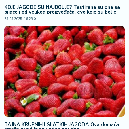
KOJE JAGODE SU NAJBOLJE? Testirane su one sa
pijace i od velikog proizvođača, evo koje su bolje
25.05.2025. 16:25
|
0
TAJNA KRUPNIH I SLATKIH JAGODA Ova domaća