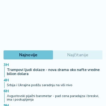
Najnovije
Najčitanije
3H
Trampovi ljudi dolaze - nova drama oko nafte vredne
bilion dolara
4H
Srbija i Ukrajina podižu saradnju na viši nivo
6H
Avgustovski pijačni barometar - pad cena paradajza i breskvi,
ima i poskupljenja
9H