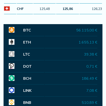
CHF
125,48
125,86
126,23
BTC
56.115,00 €
ETH
1.655,13 €
LTC
39,38 €
DOT
0,71 €
BCH
186,49 €
LINK
7,08 €
BNB
510,89 €