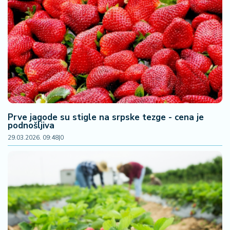
Prve jagode su stigle na srpske tezge - cena je
podnošljiva
29.03.2026. 09:48
|
0