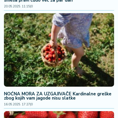
smeša pravi čudo već za par dan
20.05.2025. 11:15
|
0
NOĆNA MORA ZA UZGAJIVAČE Kardinalne greške
zbog kojih vam jagode nisu slatke
16.05.2025. 17:27
|
0