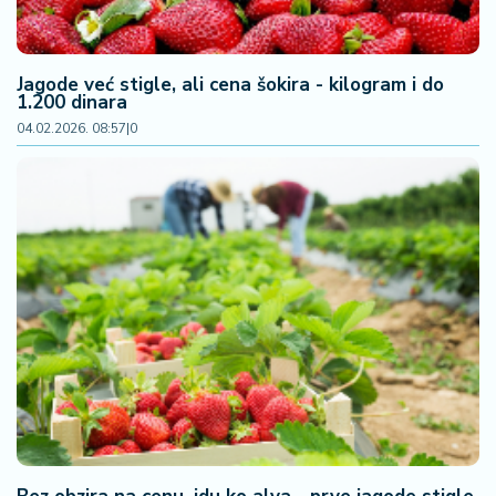
Jagode već stigle, ali cena šokira - kilogram i do
1.200 dinara
04.02.2026. 08:57
|
0