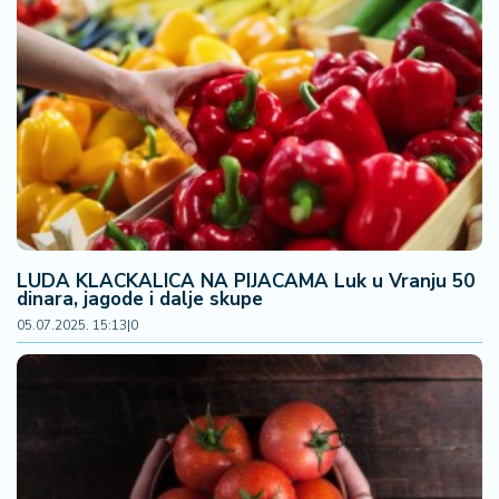
LUDA KLACKALICA NA PIJACAMA Luk u Vranju 50
dinara, jagode i dalje skupe
05.07.2025. 15:13
|
0