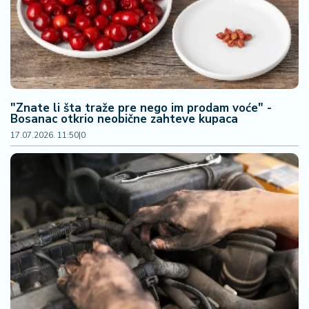
n
i
s
a
n
i
"Znate li šta traže pre nego im prodam voće" -
T
Bosanac otkrio neobične zahteve kupaca
u
17.07.2026. 11:50
|
0
ri
z
a
m
K
a
ri
j
e
r