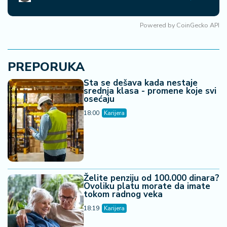
Powered by
CoinGecko API
PREPORUKA
Šta se dešava kada nestaje
srednja klasa - promene koje svi
osećaju
18:00
Karijera
Želite penziju od 100.000 dinara?
Ovoliku platu morate da imate
tokom radnog veka
18:19
Karijera