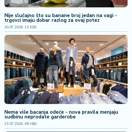
2
7
Nije slučajno što su banane broj jedan na vagi -
trgovci imaju dobar razlog za ovaj potez
B
30.07.2026. 13:20
|
0
iz
L
if
e
s
t
y
l
e
P
o
Nema više bacanja odeće - nova pravila menjaju
t
sudbinu neprodate garderobe
r
23.07.2026. 09:34
|
0
o