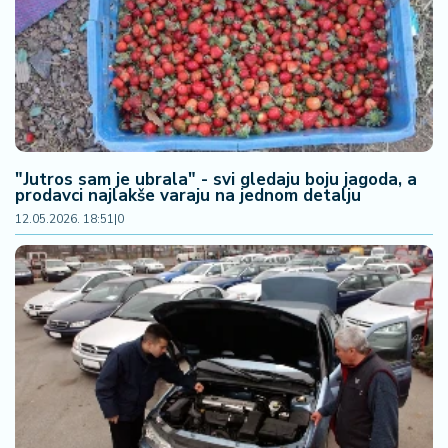
"Jutros sam je ubrala" - svi gledaju boju jagoda, a
prodavci najlakše varaju na jednom detalju
12.05.2026. 18:51
|
0