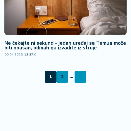
Ne čekajte ni sekund - jedan uređaj sa Temua može
biti opasan, odmah ga izvadite iz struje
09.04.2026. 13:37
|
0
1
2
...