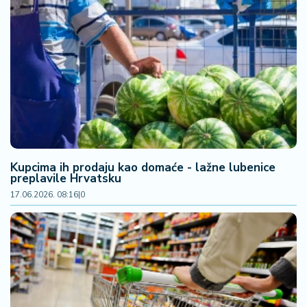
Kupcima ih prodaju kao domaće - lažne lubenice
preplavile Hrvatsku
17.06.2026. 08:16
|
0