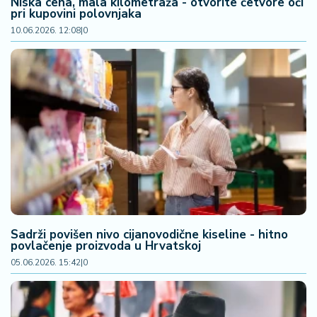
Niska cena, mala kilometraža - otvorite četvore oči
pri kupovini polovnjaka
10.06.2026. 12:08
|
0
Sadrži povišen nivo cijanovodične kiseline - hitno
povlačenje proizvoda u Hrvatskoj
05.06.2026. 15:42
|
0