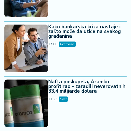
Kako bankarska kriza nastaje i
zašto može da utiče na svakog
građanina
17:00
Potrošač
Nafta poskupela, Aramko
profitirao - zaradili neverovatnih
33,4 milijarde dolara
11:23
Svet