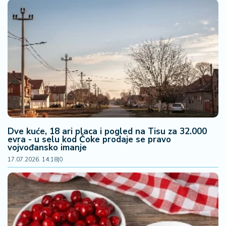
š
a
č
N
e
k
r
e
t
n
i
Dve kuće, 18 ari placa i pogled na Tisu za 32.000
n
evra - u selu kod Čoke prodaje se pravo
vojvođansko imanje
e
17.07.2026. 14:18
|
0
P
e
n
zi
o