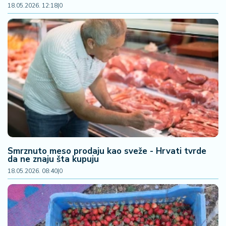
18.05.2026. 12:18
|
0
Smrznuto meso prodaju kao sveže - Hrvati tvrde
da ne znaju šta kupuju
18.05.2026. 08:40
|
0