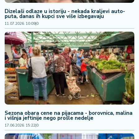
a
Dizelaši odlaze u istoriju - nekada kraljevi auto-
puta, danas ih kupci sve više izbegavaju
11.07.2026. 10:09
|
0
Sezona obara cene na pijacama - borovnica, malina
i višnja jeftinije nego prošle nedelje
17.06.2026. 15:22
|
0