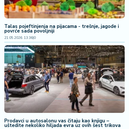
Talas pojeftinjenja na pijacama - trešnje, jagode i
povrće sada povoljniji
21.05.2026. 13:36
|
0
Prodavci u autosalonu vas čitaju kao knjigu –
uštedite nekoliko hiljada evra uz ovih šest trikova