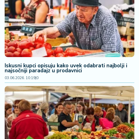
Iskusni kupci opisuju kako uvek odabrati najbolji i
najsočniji paradajz u prodavnici
03.06.2026. 10:19
|
0