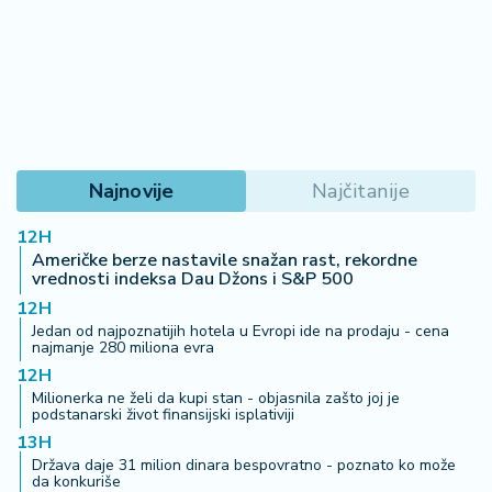
Najnovije
Najčitanije
12H
Američke berze nastavile snažan rast, rekordne
vrednosti indeksa Dau Džons i S&P 500
12H
Jedan od najpoznatijih hotela u Evropi ide na prodaju - cena
najmanje 280 miliona evra
12H
Milionerka ne želi da kupi stan - objasnila zašto joj je
podstanarski život finansijski isplativiji
13H
Država daje 31 milion dinara bespovratno - poznato ko može
da konkuriše