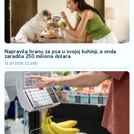
F
i
n
a
n
si
j
e
Napravila hranu za psa u svojoj kuhinji, a onda
i
zaradila 250 miliona dolara
B
31.07.2026. 12:23
|
0
e
r
z
a
E
x
p
o
2
0