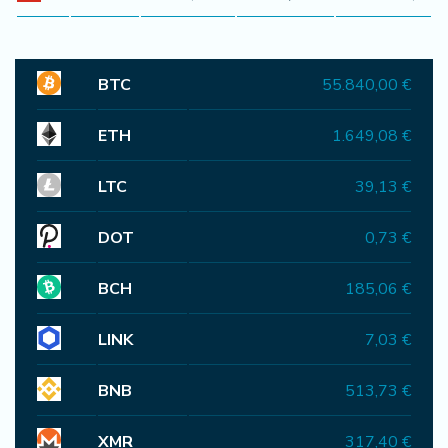
BTC
55.840,00 €
ETH
1.649,08 €
LTC
39,13 €
DOT
0,73 €
BCH
185,06 €
LINK
7,03 €
BNB
513,73 €
XMR
317,40 €