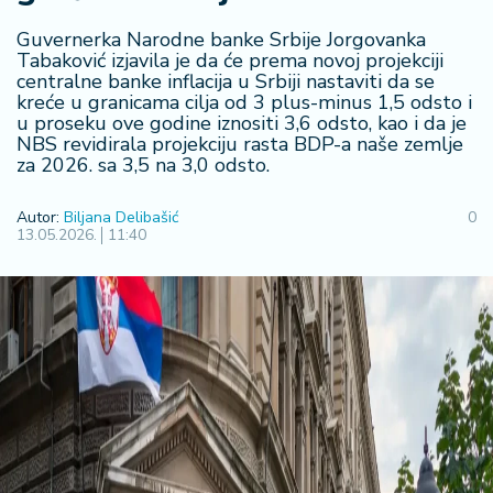
F
i
Guvernerka Narodne banke Srbije Jorgovanka
n
Tabaković izjavila je da će prema novoj projekciji
a
centralne banke inflacija u Srbiji nastaviti da se
n
kreće u granicama cilja od 3 plus-minus 1,5 odsto i
s
u proseku ove godine iznositi 3,6 odsto, kao i da je
ij
NBS revidirala projekciju rasta BDP-a naše zemlje
za 2026. sa 3,5 na 3,0 odsto.
e
i
B
Autor:
Biljana Delibašić
0
13.05.2026.
11:40
e
r
z
a
E
x
p
o
2
0