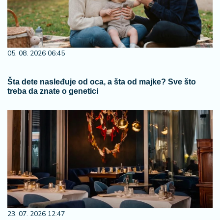
05. 08. 2026 06:45
Šta dete nasleđuje od oca, a šta od majke? Sve što
treba da znate o genetici
23. 07. 2026 12:47