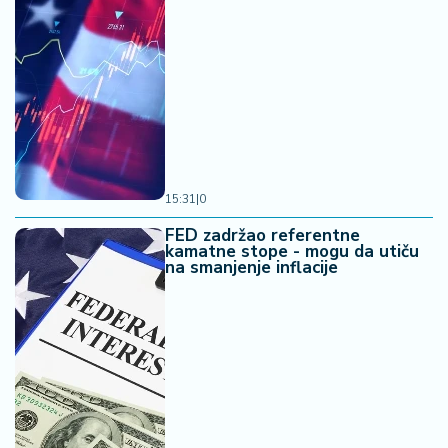
15:31
|
0
FED zadržao referentne
kamatne stope - mogu da utiču
na smanjenje inflacije