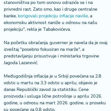
stanovništva po tom osnovu odraziće se i na
privredni rast. Zato smo, kao i druge centralne
banke,
korigovali projekciju inflacije naviše
, a
ekonomsku aktivnost naniže u odnosu na našu
projekciju", rekla je Tabakovićeva.
Na početku obraćanja, guverner je navela da je ovaj
izveštaj "posebno fokusiran na marže", a
predstavljanju prisustvuje i ministarka trgovine
Jagoda Lazarević.
Međugodišnja inflacija je u Srbiji povećana sa 2,8
odsto u martu na 3,3 odsto u aprilu, objavio je
danas Republički zavod za statistiku. Cene
proizvoda i usluga lične potrošnje u aprilu 2026.
godine, u odnosu na mart 2026. godine, u proseku
su povećane za 0,8 odsto.