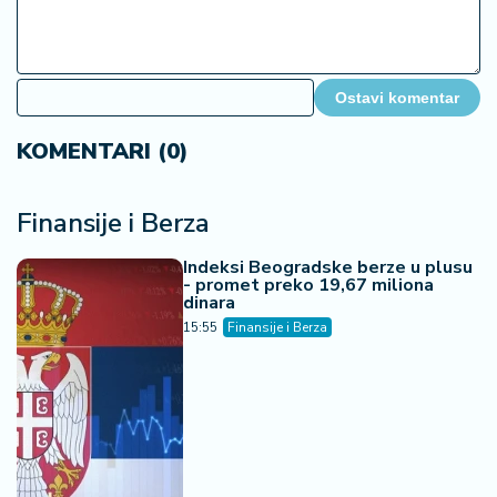
Ostavi komentar
KOMENTARI (0)
Finansije i Berza
Indeksi Beogradske berze u plusu
- promet preko 19,67 miliona
dinara
15:55
Finansije i Berza