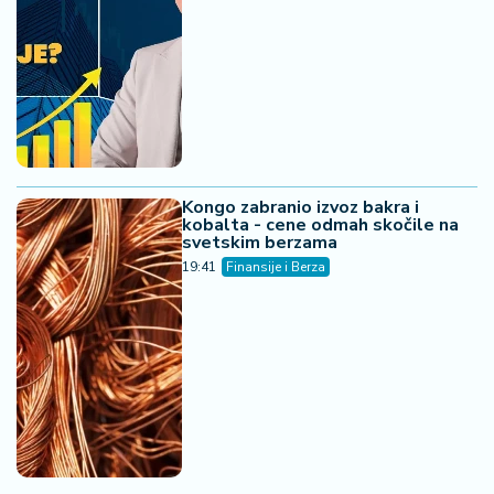
Kongo zabranio izvoz bakra i
kobalta - cene odmah skočile na
svetskim berzama
19:41
Finansije i Berza