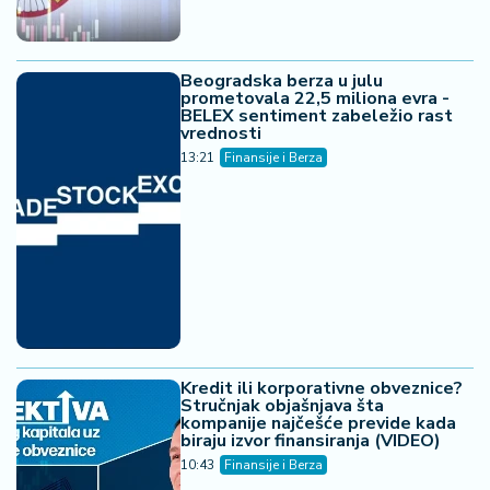
Beogradska berza u julu
prometovala 22,5 miliona evra -
BELEX sentiment zabeležio rast
vrednosti
13:21
Finansije i Berza
Kredit ili korporativne obveznice?
Stručnjak objašnjava šta
kompanije najčešće previde kada
biraju izvor finansiranja (VIDEO)
10:43
Finansije i Berza