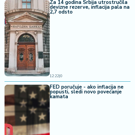
Za 14 godina Srbija utrostručila
devizne rezerve, inflacija pala na
2,7 odsto
12:22
|
0
FED poručuje - ako inflacija ne
popusti, sledi novo povećanje
kamata