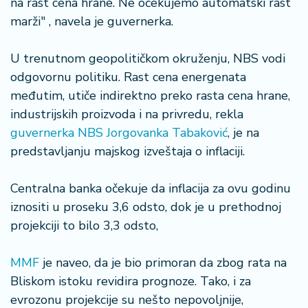
na rast cena hrane. Ne očekujemo automatski rast
n
marži" , navela je guvernerka.
i
s
a
U trenutnom geopolitičkom okruženju, NBS vodi
n
odgovornu politiku. Rast cena energenata
i
međutim, utiče indirektno preko rasta cena hrane,
industrijskih proizvoda i na privredu, rekla
T
u
guvernerka NBS Jorgovanka Tabaković
, je na
ri
predstavljanju majskog izveštaja o inflaciji.
z
a
Centralna banka očekuje da inflacija za ovu godinu
m
iznositi u proseku 3,6 odsto, dok je u prethodnoj
projekciji to bilo 3,3 odsto,
K
a
ri
MMF
je naveo, da je bio primoran da zbog rata na
j
Bliskom istoku revidira prognoze. Tako, i za
e
evrozonu projekcije su nešto nepovoljnije,
r