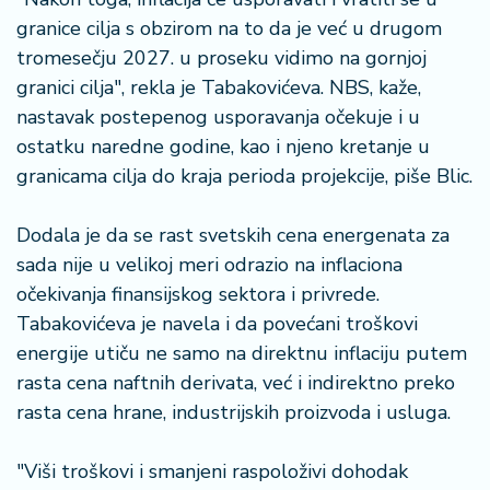
granice cilja s obzirom na to da je već u drugom
tromesečju 2027. u proseku vidimo na gornjoj
granici cilja", rekla je Tabakovićeva. NBS, kaže,
nastavak postepenog usporavanja očekuje i u
ostatku naredne godine, kao i njeno kretanje u
granicama cilja do kraja perioda projekcije, piše Blic.
Dodala je da se rast svetskih cena energenata za
sada nije u velikoj meri odrazio na inflaciona
očekivanja finansijskog sektora i privrede.
Tabakovićeva je navela i da povećani troškovi
energije utiču ne samo na direktnu inflaciju putem
rasta cena naftnih derivata, već i indirektno preko
rasta cena hrane, industrijskih proizvoda i usluga.
"Viši troškovi i smanjeni raspoloživi dohodak