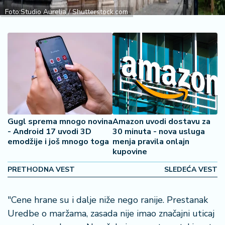
š
a
Foto:Studio Aurelia / Shutterstock.com
č
N
e
k
r
e
t
n
Gugl sprema mnogo novina
Amazon uvodi dostavu za
i
- Android 17 uvodi 3D
30 minuta - nova usluga
n
emodžije i još mnogo toga
menja pravila onlajn
e
kupovine
PRETHODNA VEST
SLEDEĆA VEST
P
e
n
"Cene hrane su i dalje niže nego ranije. Prestanak
zi
Uredbe o maržama, zasada nije imao značajni uticaj
o