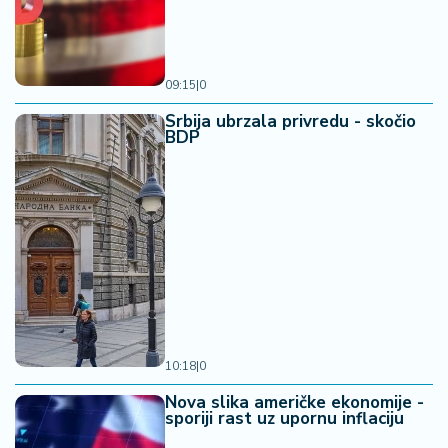
09:15
|
0
Srbija ubrzala privredu - skočio
BDP
10:18
|
0
Nova slika američke ekonomije -
sporiji rast uz upornu inflaciju