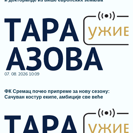
07. 08. 2026 10:09
ФК Сремац почео припреме за нову сезону:
Сачуван костур екипе, амбиције све веће