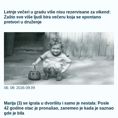
Letnje večeri u gradu više nisu rezervisane za vikend:
Zašto sve više ljudi bira večeru koja se spontano
pretvori u druženje
06. 08. 2026 09:39
Marija (3) se igrala u dvorištu i samo je nestala: Posle
42 godine otac je pronašao, zanemeo je kada je saznao
gde je bila