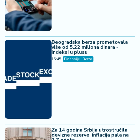
Beogradska berza prometovala
više od 5,22 miliona dinara -
indeksi u plusu
15:45
Finansije i Berza
Za 14 godina Srbija utrostručila
devizne rezerve, inflacija pala na