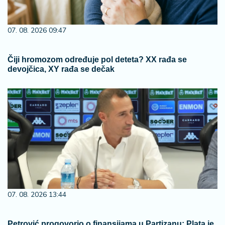
07. 08. 2026 09:47
Čiji hromozom određuje pol deteta? XX rađa se
devojčica, XY rađa se dečak
07. 08. 2026 13:44
Petrović progovorio o finansijama u Partizanu: Plata je