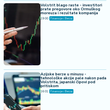
Volstrit blago raste - investitori
prate pregovore oko Ormuškog
moreuza i rezultate kompanija
19:00
Finansije i Berza
Azijske berze u minusu -
tehnološke akcije pale nakon pada
Volstrita, japanski čipovi pod
pritiskom
16:01
Finansije i Berza