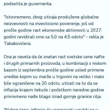
podsetila je guvernerka.
a
"Istovremeno, zbog uticaja produžene globalne
neizvesnosti na investiciono poverenje, još od
prošle godine rast ekonomske aktivnosti u 2027.
godini revidirali smo sa 5,0 na 4,5 odsto" - rekla je
Tabakovićeva.
Ona je navela da će znatan rast svetske cene nafte
i drugih primarnih proizvoda, u kombinaciji s niskom
bazom iz septembra prošle godine usled primene
uredbe kojom su marže u trgovini na veliko i malo
bile ograničene na 20 odsto, uticati na to da se
inflacija krajem tekuće i početkom naredne godine
privremeno nađe blago iznad gornje granice cilja.
"Nakon toga, inflacija će usporavati i vratiti se u