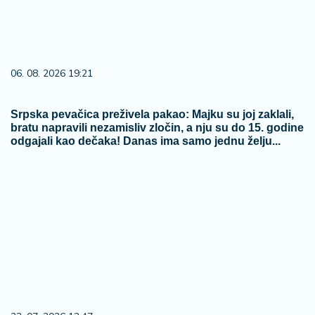
odgajali kao dečaka! Danas ima samo jednu želju...
23. 07. 2026 12:47
Letnje večeri u gradu više nisu rezervisane za vikend:
Zašto sve više ljudi bira večeru koja se spontano
pretvori u druženje
06. 08. 2026 19:28