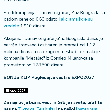
2.100 dinara.
n
i
Sledi kompanija "Dunav osiguranje" iz Beograda sa
s
a
padom cene od 0,83 odsto i
akcijama koje su
n
vredele
1.910 dinara.
i
Akcijama "Dunav osiguranje" iz Beograda danas je
T
najviše trgovano i ostvaren je promet od 1,12
u
miliona dinara, a na drugom mestu bile su akcije
ri
z
kompanije "Metalac" iz Gornjeg Milanovca sa
a
prometom od 178.500 dinara.
m
BONUS KLIP Pogledajte vesti o EXPO2027:
K
a
ri
j
Za najnovije biznis vesti iz Srbije i sveta, pratite
e
r
nas na
Tiktoku
,
Fejsbuku
i na našoj
Instagram