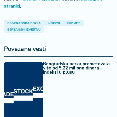
a
stranici
.
BEOGRADSKA BERZA
INDEKSI
PROMET
BERZANSKI IZVEŠTAJ
Povezane vesti
Beogradska berza prometovala
više od 5,22 miliona dinara -
indeksi u plusu