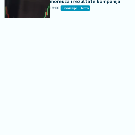
Beogradska berza prometovala
više od 5,22 miliona dinara -
indeksi u plusu
15:45
Finansije i Berza
Za 14 godina Srbija utrostručila