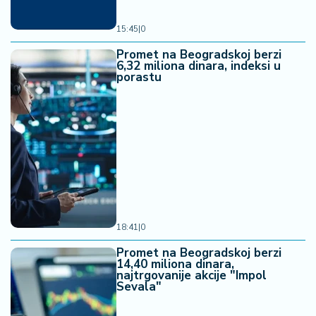
15:45
|
0
Promet na Beogradskoj berzi
6,32 miliona dinara, indeksi u
porastu
18:41
|
0
Promet na Beogradskoj berzi
14,40 miliona dinara,
najtrgovanije akcije "Impol
Sevala"