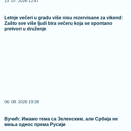
Вучић: Имамо тема са Зеленским, али Србија не
мења однос према Русији
03. 08. 2026 07:31
25.000 kupaca već kupuje uz PerSu Extra. A ti? Saznaj
više