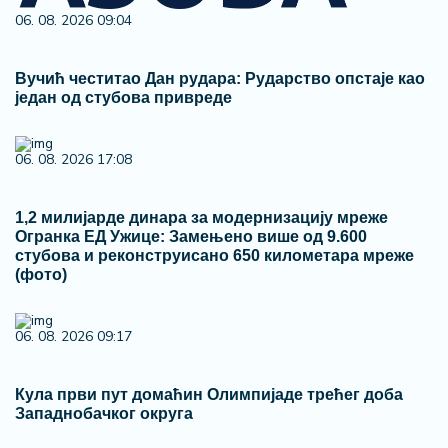
Кула први пут домаћин Олимпијаде трећег доба
Западнобачког округа
06. 08. 2026 07:51
Због екстремних врућина готово дупло више
позива Хитној помоћи у Кули