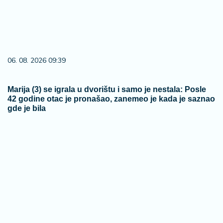
06. 08. 2026 09:39
Marija (3) se igrala u dvorištu i samo je nestala: Posle
42 godine otac je pronašao, zanemeo je kada je saznao
gde je bila