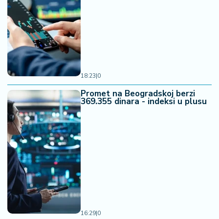
18:23
|
0
Promet na Beogradskoj berzi
369.355 dinara - indeksi u plusu
16:29
|
0