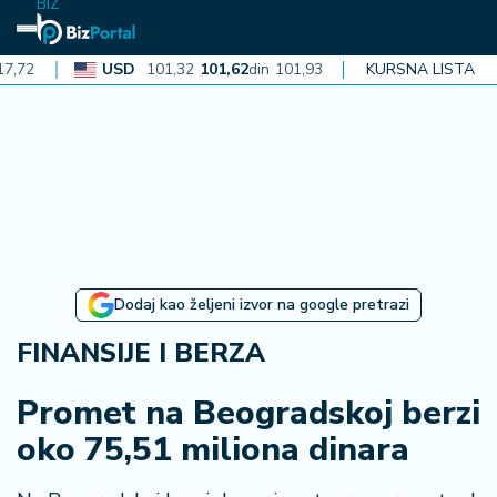
BIZ
USD
101,32
101,62
din
101,93
CAD
KURSNA LISTA
72,30
72,52
d
N
aj
n
o
vi
je
B
Dodaj kao željeni izvor na google pretrazi
iz
i
FINANSIJE I BERZA
n
f
Promet na Beogradskoj berzi
o
oko 75,51 miliona dinara