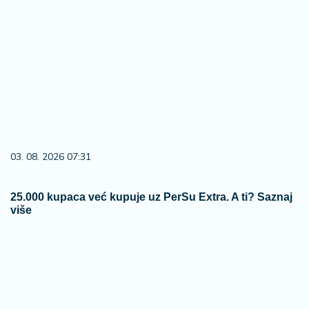
06. 08. 2026 19:34
Švaler otkrio tragove: Ovih 6 znakova odaje muškarca
koji ima ljubavnicu