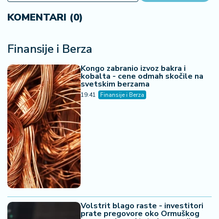
Volstrit blago raste - investitori
prate pregovore oko Ormuškog
moreuza i rezultate kompanija
19:00
Finansije i Berza
Azijske berze u minusu -
tehnološke akcije pale nakon pada
Volstrita, japanski čipovi pod
pritiskom
16:01
Finansije i Berza