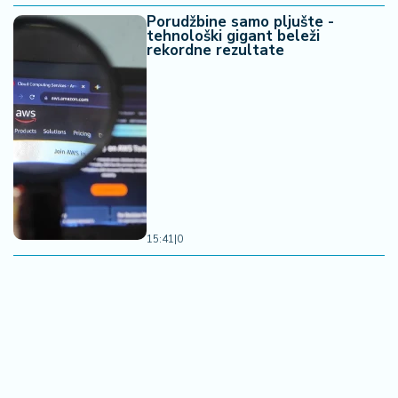
Porudžbine samo pljušte -
tehnološki gigant beleži
rekordne rezultate
15:41
|
0