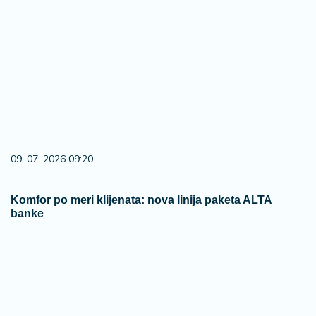
09. 07. 2026 09:20
Komfor po meri klijenata: nova linija paketa ALTA
banke
06. 08. 2026 19:21
Srpska pevačica preživela pakao: Majku su joj zaklali,
bratu napravili nezamisliv zločin, a nju su do 15. godine