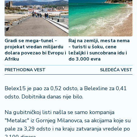
š
a
č
N
e
Gradi se mega-tunel -
Raj na zemlji, mesta nema
k
projekat vredan milijardu
- turisti u šoku, cene
r
dolara povezao bi Evropu i
ležaljki i suncobrana idu i
e
Afriku
do 3.000 evra
t
n
PRETHODNA VEST
SLEDEĆA VEST
i
n
Belex15 je pao za 0,52 odsto, a Belexline za 0,41
e
odsto. Dobitnika danas nije bilo.
P
Na gubitničkoj listi našla se samo kompanija
e
n
"Metalac" iz Gornjeg Milanovca, sa akcijama koje su
zi
pale za 3,29 odsto i na kraju zatvaranja vredele po
o