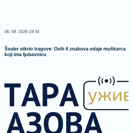
06. 08. 2026 09:04
Вучић честитао Дан рудара: Рударство опстаје као
један од стубова привреде
06. 08. 2026 17:08
1,2 милијарде динара за модернизацију мреже
Огранка ЕД Ужице: Замењено више од 9.600
стубова и реконструисано 650 километара мреже
(фото)
06. 08. 2026 09:17