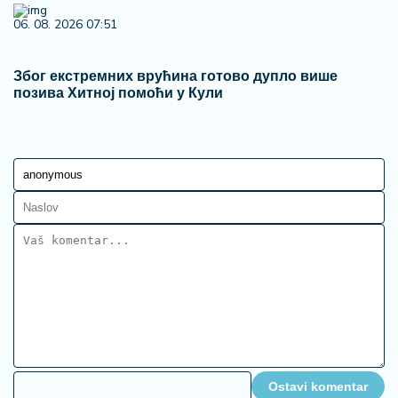
Ostavi komentar
KOMENTARI (0)
Finansije i Berza
Kongo zabranio izvoz bakra i
kobalta - cene odmah skočile na
svetskim berzama
19:41
Finansije i Berza