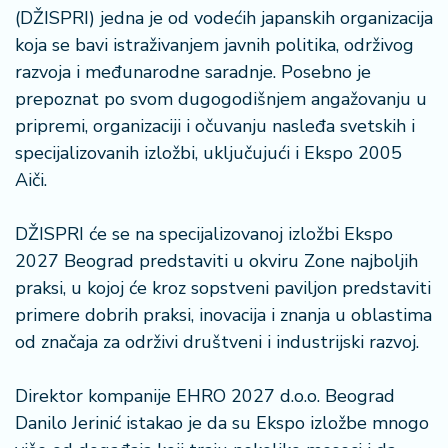
n
(DŽISPRI) jedna je od vodećih japanskih organizacija
i
koja se bavi istraživanjem javnih politika, održivog
s
razvoja i međunarodne saradnje. Posebno je
a
n
prepoznat po svom dugogodišnjem angažovanju u
i
pripremi, organizaciji i očuvanju nasleđa svetskih i
specijalizovanih izložbi, uključujući i Ekspo 2005
T
Aiči.
u
ri
DŽISPRI će se na specijalizovanoj izložbi Ekspo
z
a
2027 Beograd predstaviti u okviru Zone najboljih
m
praksi, u kojoj će kroz sopstveni paviljon predstaviti
primere dobrih praksi, inovacija i znanja u oblastima
K
od značaja za održivi društveni i industrijski razvoj.
a
ri
Direktor kompanije EHRO 2027 d.o.o. Beograd
j
e
Danilo Jerinić istakao je da su Ekspo izložbe mnogo
r