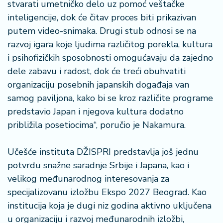
stvarati umetničko delo uz pomoć veštačke
inteligencije, dok će čitav proces biti prikazivan
putem video-snimaka. Drugi stub odnosi se na
razvoj igara koje ljudima različitog porekla, kultura
i psihofizičkih sposobnosti omogućavaju da zajedno
dele zabavu i radost, dok će treći obuhvatiti
organizaciju posebnih japanskih događaja van
samog paviljona, kako bi se kroz različite programe
predstavio Japan i njegova kultura dodatno
približila posetiocima“, poručio je Nakamura.
Učešće instituta DŽISPRI predstavlja još jednu
potvrdu snažne saradnje Srbije i Japana, kao i
velikog međunarodnog interesovanja za
specijalizovanu izložbu Ekspo 2027 Beograd. Kao
institucija koja je dugi niz godina aktivno uključena
u organizaciju i razvoj međunarodnih izložbi,