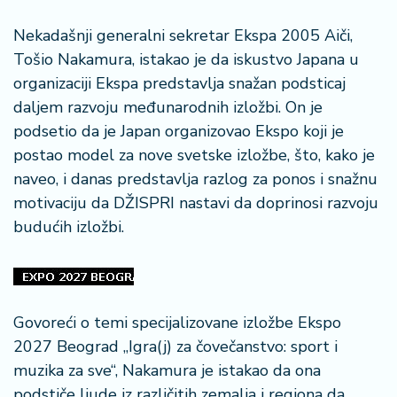
Nekadašnji generalni sekretar Ekspa 2005 Aiči,
Tošio Nakamura, istakao je da iskustvo Japana u
organizaciji Ekspa predstavlja snažan podsticaj
daljem razvoju međunarodnih izložbi. On je
podsetio da je Japan organizovao Ekspo koji je
postao model za nove svetske izložbe, što, kako je
naveo, i danas predstavlja razlog za ponos i snažnu
motivaciju da DŽISPRI nastavi da doprinosi razvoju
budućih izložbi.
Govoreći o temi specijalizovane izložbe Ekspo
2027 Beograd „Igra(j) za čovečanstvo: sport i
muzika za sve“, Nakamura je istakao da ona
podstiče ljude iz različitih zemalja i regiona da