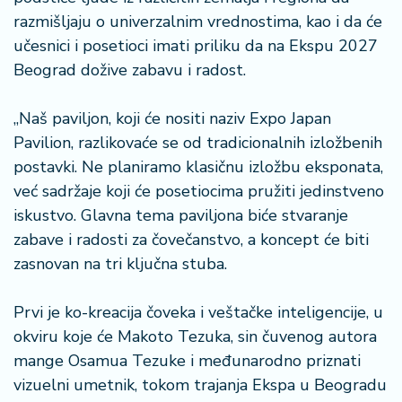
razmišljaju o univerzalnim vrednostima, kao i da će
učesnici i posetioci imati priliku da na Ekspu 2027
Beograd dožive zabavu i radost.
„Naš paviljon, koji će nositi naziv Expo Japan
Pavilion, razlikovaće se od tradicionalnih izložbenih
postavki. Ne planiramo klasičnu izložbu eksponata,
već sadržaje koji će posetiocima pružiti jedinstveno
iskustvo. Glavna tema paviljona biće stvaranje
zabave i radosti za čovečanstvo, a koncept će biti
zasnovan na tri ključna stuba.
Prvi je ko-kreacija čoveka i veštačke inteligencije, u
okviru koje će Makoto Tezuka, sin čuvenog autora
mange Osamua Tezuke i međunarodno priznati
vizuelni umetnik, tokom trajanja Ekspa u Beogradu