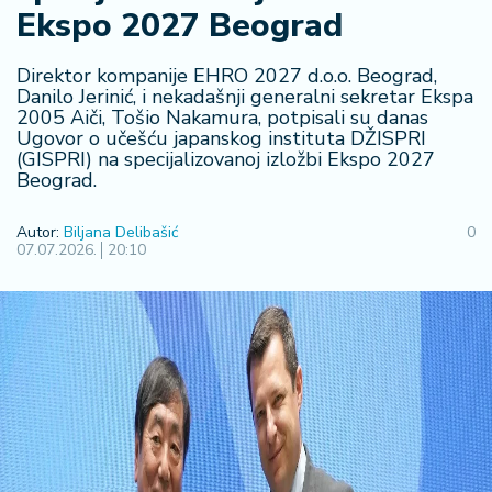
F
Ekspo 2027 Beograd
i
n
a
Direktor kompanije EHRO 2027 d.o.o. Beograd,
n
Danilo Jerinić, i nekadašnji generalni sekretar Ekspa
2005 Aiči, Tošio Nakamura, potpisali su danas
si
Ugovor o učešću japanskog instituta DŽISPRI
j
(GISPRI) na specijalizovanoj izložbi Ekspo 2027
e
Beograd.
i
B
Autor:
Biljana Delibašić
0
e
07.07.2026.
20:10
r
z
a
E
x
p
o
2
0