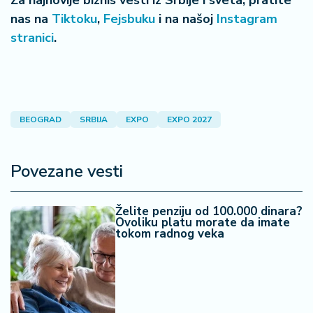
Za najnovije biznis vesti iz Srbije i sveta, pratite
nas na
Tiktoku
,
Fejsbuku
i na našoj
Instagram
stranici
.
BEOGRAD
SRBIJA
EXPO
EXPO 2027
Povezane vesti
Želite penziju od 100.000 dinara?
Ovoliku platu morate da imate
tokom radnog veka