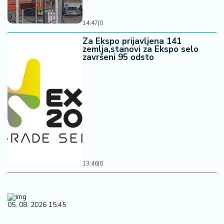
14:47
|
0
Za Ekspo prijavljena 141
zemlja,stanovi za Ekspo selo
završeni 95 odsto
13:46
|
0
05. 08. 2026 15:45