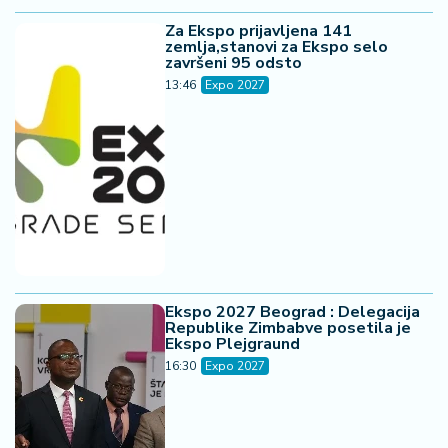
Za Ekspo prijavljena 141
zemlja,stanovi za Ekspo selo
završeni 95 odsto
13:46
Expo 2027
Ekspo 2027 Beograd : Delegacija
Republike Zimbabve posetila je
Ekspo Plejgraund
16:30
Expo 2027