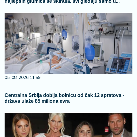
najlepših glumica se skinula, svi gledaju samo u...
05. 08. 2026 11:59
Centralna Srbija dobija bolnicu od čak 12 spratova -
država ulaže 85 miliona evra