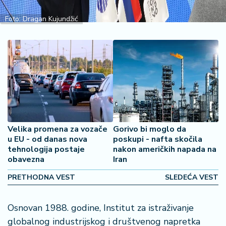
š
a
Foto: Dragan Kujundžić
č
N
e
k
r
e
t
n
i
Velika promena za vozače
Gorivo bi moglo da
n
u EU - od danas nova
poskupi - nafta skočila
e
tehnologija postaje
nakon američkih napada na
obavezna
Iran
P
PRETHODNA VEST
SLEDEĆA VEST
e
n
Osnovan 1988. godine, Institut za istraživanje
zi
o
globalnog industrijskog i društvenog napretka