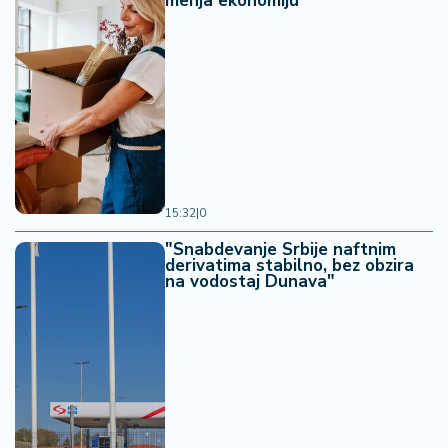
menja ekonomiju
15:32
|
0
"Snabdevanje Srbije naftnim
derivatima stabilno, bez obzira
na vodostaj Dunava"