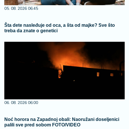
05. 08. 2026 06:45
Šta dete nasleđuje od oca, a šta od majke? Sve što
treba da znate o genetici
06. 08. 2026 06:00
Noć horora na Zapadnoj obali: Naoružani doseljenici
palili sve pred sobom FOTO/VIDEO