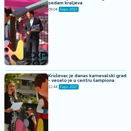
sedam kraljeva
09:04
Expo 2027
Kruševac je danas karnevalski grad
- veselo je u centru šampiona
12:44
Expo 2027