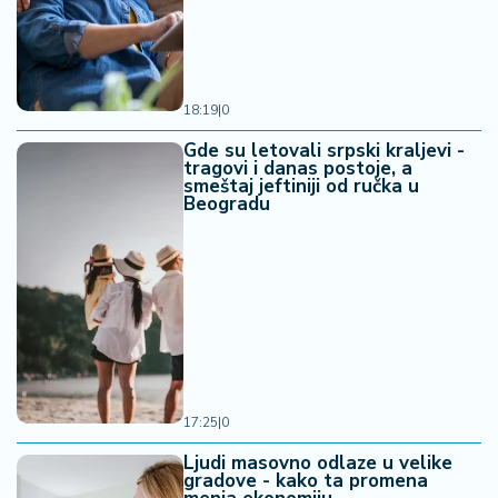
18:19
|
0
Gde su letovali srpski kraljevi -
tragovi i danas postoje, a
smeštaj jeftiniji od ručka u
Beogradu
17:25
|
0
Ljudi masovno odlaze u velike
gradove - kako ta promena