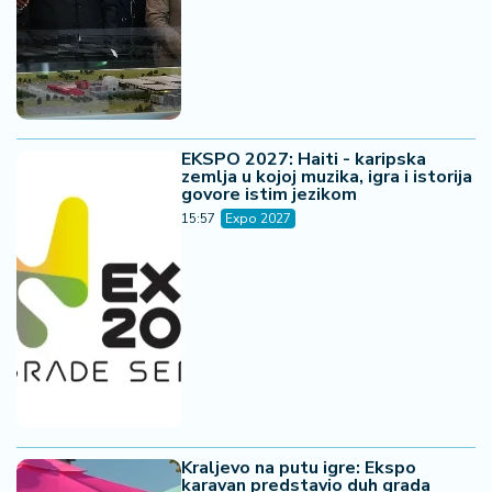
EKSPO 2027: Haiti - karipska
zemlja u kojoj muzika, igra i istorija
govore istim jezikom
15:57
Expo 2027
Kraljevo na putu igre: Ekspo
karavan predstavio duh grada