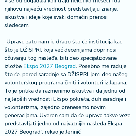
više od događaja koji traju nekoliko meseci i da
a
njihovu najveću vrednost predstavljaju znanje,
iskustva i ideje koje svaki domaćin prenosi
sledećem.
„Upravo zato nam je drago što će institucija kao
što je DŽISPRI, koja već decenijama doprinosi
očuvanju tog nasleđa, biti deo specijalizovane
izložbe
Ekspo 2027 Beograd
. Posebno me raduje
što će, pored saradnje sa DŽISPRI-jem, deo našeg
volonterskog programa činiti i volonteri iz Japana.
To je prilika da razmenimo iskustva i da jednu od
najlepših vrednosti Ekspo pokreta, duh saradnje i
volonterizma, zajedno prenesemo novim
generacijama. Uveren sam da će upravo takve veze
predstavljati jedno od najvažnijih nasleđa Ekspa
2027 Beograd“, rekao je Jerinić.