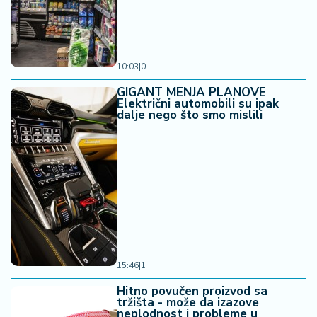
10:03
|
0
GIGANT MENJA PLANOVE
Električni automobili su ipak
dalje nego što smo mislili
15:46
|
1
Hitno povučen proizvod sa
tržišta - može da izazove
neplodnost i probleme u