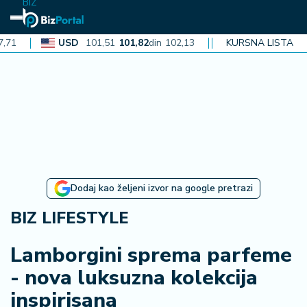
BIZ
USD
101,51
101,82
din
102,13
CAD
72,40
KURSNA LISTA
72,62
din
72
N
aj
n
o
vi
je
B
Dodaj kao željeni izvor na google pretrazi
iz
i
BIZ LIFESTYLE
n
f
Lamborgini sprema parfeme
o
- nova luksuzna kolekcija
inspirisana