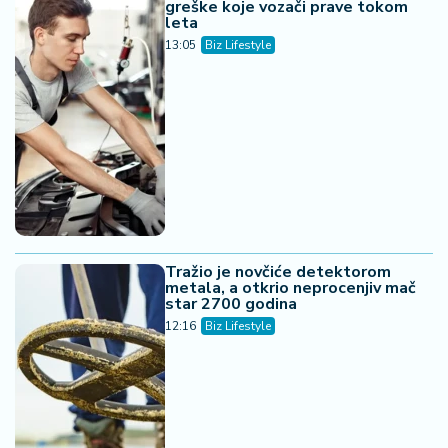
greške koje vozači prave tokom
leta
13:05
Biz Lifestyle
Tražio je novčiće detektorom
metala, a otkrio neprocenjiv mač
star 2700 godina
12:16
Biz Lifestyle