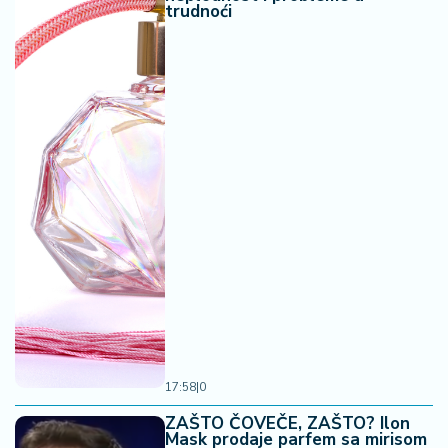
trudnoći
17:58
|
0
ZAŠTO ČOVEČE, ZAŠTO? Ilon
Mask prodaje parfem sa mirisom