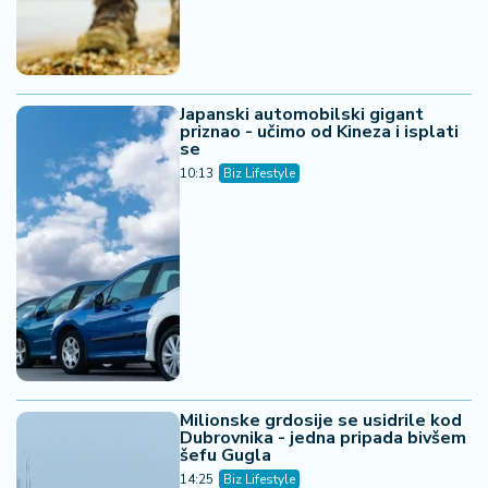
Japanski automobilski gigant
priznao - učimo od Kineza i isplati
se
10:13
Biz Lifestyle
Milionske grdosije se usidrile kod
Dubrovnika - jedna pripada bivšem
šefu Gugla
14:25
Biz Lifestyle