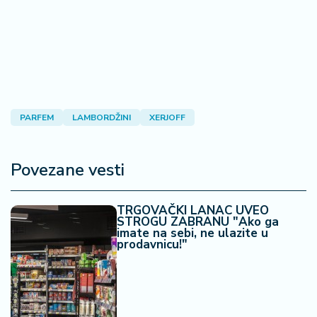
PARFEM
LAMBORDŽINI
XERJOFF
Povezane vesti
TRGOVAČKI LANAC UVEO
STROGU ZABRANU "Ako ga
imate na sebi, ne ulazite u
prodavnicu!"