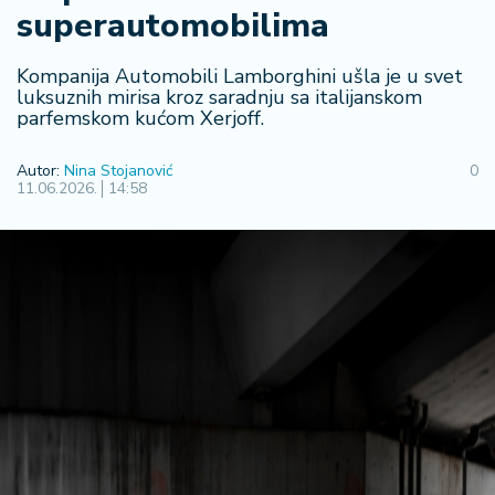
F
superautomobilima
i
n
a
Kompanija Automobili Lamborghini ušla je u svet
n
luksuznih mirisa kroz saradnju sa italijanskom
parfemskom kućom Xerjoff.
si
j
e
Autor:
Nina Stojanović
0
11.06.2026.
14:58
i
B
e
r
z
a
E
x
p
o
2
0