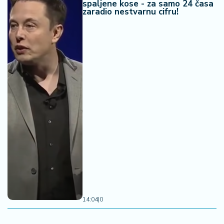
spaljene kose - za samo 24 časa
zaradio nestvarnu cifru!
14:04
|
0