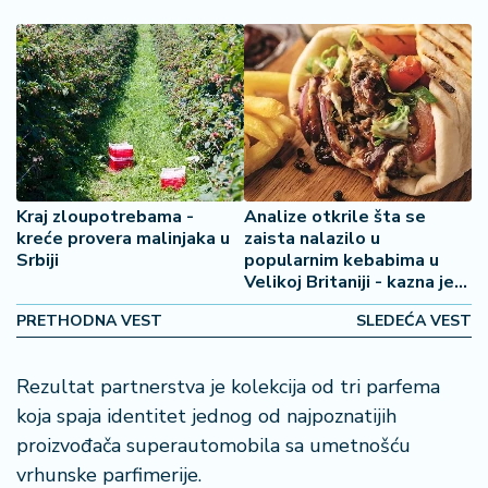
o
š
a
č
N
e
k
r
Kraj zloupotrebama -
Analize otkrile šta se
e
kreće provera malinjaka u
zaista nalazilo u
t
Srbiji
popularnim kebabima u
n
Velikoj Britaniji - kazna je
i
paprena
n
PRETHODNA VEST
SLEDEĆA VEST
e
Rezultat partnerstva je kolekcija od tri parfema
P
koja spaja identitet jednog od najpoznatijih
e
proizvođača superautomobila sa umetnošću
n
zi
vrhunske parfimerije.