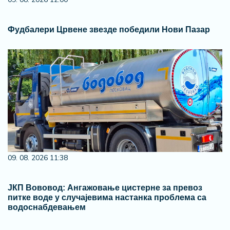
Фудбалери Црвене звезде победили Нови Пазар
09. 08. 2026 11:38
ЈКП Вововод: Ангажовање цистерне за превоз
питке воде у случајевима настанка проблема са
водоснабдевањем