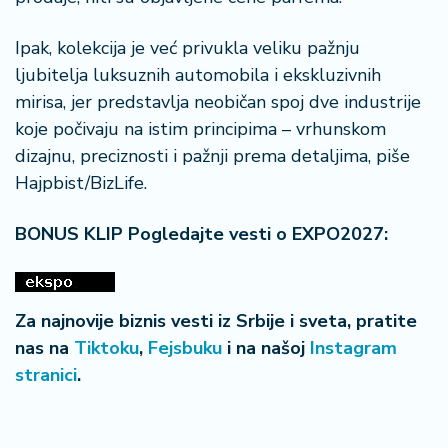
Ipak, kolekcija je već privukla veliku pažnju
ljubitelja luksuznih automobila i ekskluzivnih
mirisa, jer predstavlja neobičan spoj dve industrije
koje počivaju na istim principima – vrhunskom
dizajnu, preciznosti i pažnji prema detaljima, piše
Hajpbist/BizLife.
BONUS KLIP Pogledajte vesti o EXPO2027:
Za najnovije biznis vesti iz Srbije i sveta, pratite
nas na
Tiktoku
,
Fejsbuku
i na našoj
Instagram
stranici
.