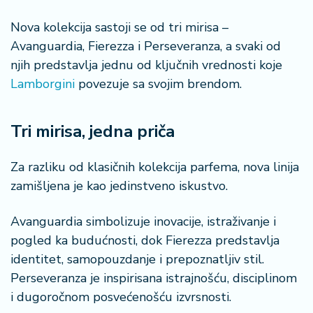
o
n
Nova kolekcija sastoji se od tri mirisa –
i
Avanguardia, Fierezza i Perseveranza, a svaki od
s
njih predstavlja jednu od ključnih vrednosti koje
a
n
Lamborgini
povezuje sa svojim brendom.
i
Tri mirisa, jedna priča
T
u
ri
Za razliku od klasičnih kolekcija parfema, nova linija
z
zamišljena je kao jedinstveno iskustvo.
a
m
Avanguardia simbolizuje inovacije, istraživanje i
pogled ka budućnosti, dok Fierezza predstavlja
K
identitet, samopouzdanje i prepoznatljiv stil.
a
ri
Perseveranza je inspirisana istrajnošću, disciplinom
j
i dugoročnom posvećenošću izvrsnosti.
e