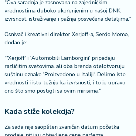
"Ova saradnja je zasnovana na zajedničkim
vrednostima duboko ukorenjenim u našoj DNK:
izvrsnost, istraživanje i pažnja posvećena detaljima."
Osnivač i kreativni direktor Xerjoff-a, Serđo Momo,
dodao je:
"'Xerjoff' i 'Automobili Lamborgini' pripadaju
različitim svetovima, ali oba brenda otelotvoruju
suštinu oznake 'Proizvedeno u Italiji'. Delimo iste
vrednosti i istu težnju ka izvrsnosti, i to je upravo
ono što smo postigli sa ovim mirisima."
Kada stiže kolekcija?
Za sada nije saopšten zvaničan datum početka
prodaje, niti su objavljene cene parfema.