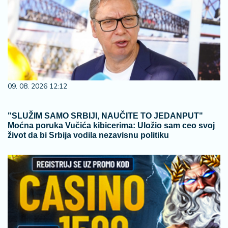
09. 08. 2026 12:12
"SLUŽIM SAMO SRBIJI, NAUČITE TO JEDANPUT"
Moćna poruka Vučića kibicerima: Uložio sam ceo svoj
život da bi Srbija vodila nezavisnu politiku