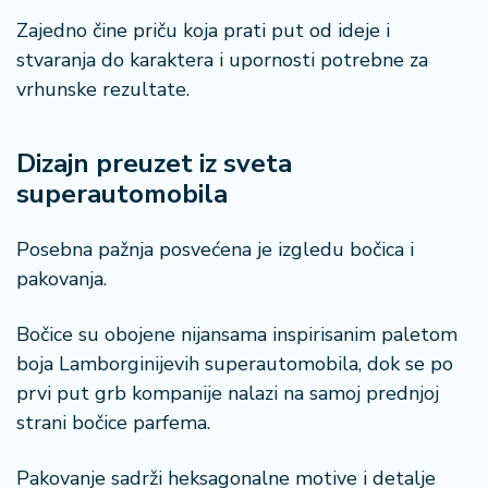
r
Zajedno čine priču koja prati put od ideje i
a
stvaranja do karaktera i upornosti potrebne za
vrhunske rezultate.
Dizajn preuzet iz sveta
superautomobila
Posebna pažnja posvećena je izgledu bočica i
pakovanja.
Bočice su obojene nijansama inspirisanim paletom
boja Lamborginijevih superautomobila, dok se po
prvi put grb kompanije nalazi na samoj prednjoj
strani bočice parfema.
Pakovanje sadrži heksagonalne motive i detalje