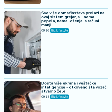
Sve više domaćinstava prelazi na
ovaj sistem grejanja – nema
pepela, nema loženja, a računi
manji
09:16
Biz Lifestyle
Dosta više ekrana i veštačke
inteligencije - otkriveno šta vozači
stvarno žele
09:14
Biz Lifestyle