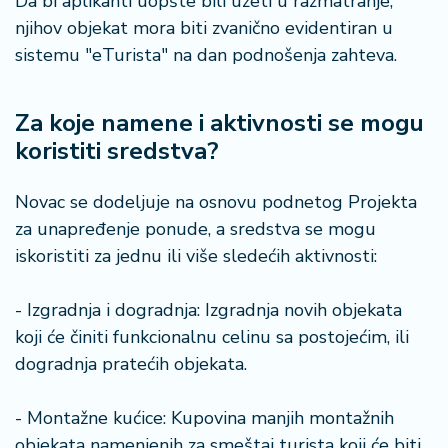
Da bi aplikanti uopšte bili uzeti u razmatranje,
njihov objekat mora biti zvanično evidentiran u
sistemu "eTurista" na dan podnošenja zahteva.
Za koje namene i aktivnosti se mogu
koristiti sredstva?
Novac se dodeljuje na osnovu podnetog Projekta
za unapređenje ponude, a sredstva se mogu
iskoristiti za jednu ili više sledećih aktivnosti:
- Izgradnja i dogradnja: Izgradnja novih objekata
koji će činiti funkcionalnu celinu sa postojećim, ili
dogradnja pratećih objekata.
- Montažne kućice: Kupovina manjih montažnih
objekata namenjenih za smeštaj turista koji će biti