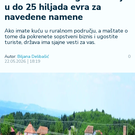
u do 25 hiljada evra za
R
e
navedene namene
g
i
Ako imate kuću u ruralnom području, a maštate o
o
tome da pokrenete sopstveni biznis i ugostite
n
turiste, država ima sjajne vesti za vas.
S
Autor:
Biljana Delibašić
0
r
22.05.2026.
18:19
b
ij
a
S
v
e
t
F