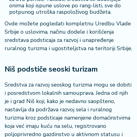
onima koji ispune uslove po rang-listi, sve do
potpunog utroška raspoloživog budžeta.
Ovde možete pogledati kompletnu Uredbu Vlade
Srbije o uslovima, načinu dodele i korišćenja
sredstava podsticaja za razvoj i unapređenje
ruralnog turizma i ugostiteljstva na teritoriji Srbije.
Niš podstiče seoski turizam
Sredstva za razvoj seoskog turizma mogu se dobiti
i posredstvom lokalnih samouprava. Jedna od njih
je i grad Niš koji, kako je nedavno saopšteno,
nastavlja da podržava razvoj sela i ruralnog
turizma kroz podsticaje namenjene domaćinstvima
koja već imaju kuću na selu, registrovano
poljoprivredno gazdinstvo u aktivnom statusu i