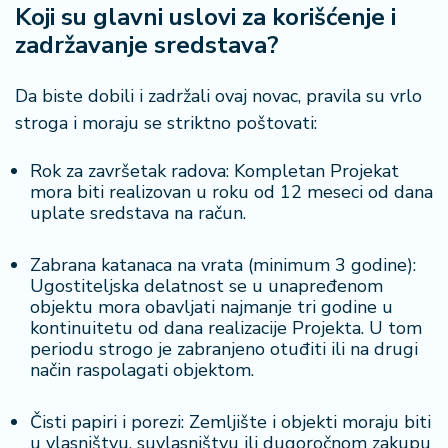
Koji su glavni uslovi za korišćenje i
zadržavanje sredstava?
Da biste dobili i zadržali ovaj novac, pravila su vrlo
stroga i moraju se striktno poštovati:
Rok za završetak radova: Kompletan Projekat
mora biti realizovan u roku od 12 meseci od dana
uplate sredstava na račun.
Zabrana katanaca na vrata (minimum 3 godine):
Ugostiteljska delatnost se u unapređenom
objektu mora obavljati najmanje tri godine u
kontinuitetu od dana realizacije Projekta. U tom
periodu strogo je zabranjeno otuđiti ili na drugi
način raspolagati objektom.
Čisti papiri i porezi: Zemljište i objekti moraju biti
u vlasništvu, suvlasništvu ili dugoročnom zakupu