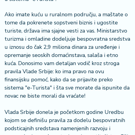
Ako imate kuću u ruralnom području, a maštate o
tome da pokrenete sopstveni biznis i ugostite
turiste, država ima sjajne vesti za vas. Ministarstvo
turizma i omladine dodeljuje bespovratna sredstva
u iznosu do čak 2,9 miliona dinara za uređenje i
opremanje seoskih domaćinstava, salaša i etno
kuća. Donosimo vam detaljan vodič kroz stroga
pravila Vlade Srbije: ko ima pravo na ovu
finansijsku pomoć, kako da se prijavite preko
sistema "e-Turista" i šta sve morate da ispunite da
novac ne biste morali da vraćate!
Vlada Srbije donela je početkom godine Uredbu
kojom se definišu pravila za dodelu bespovratnih
podsticajnih sredstava namenjenih razvoju i