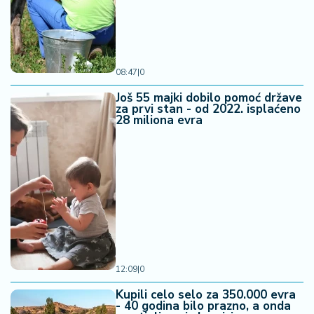
08:47
|
0
Još 55 majki dobilo pomoć države
za prvi stan - od 2022. isplaćeno
28 miliona evra
12:09
|
0
Kupili celo selo za 350.000 evra
- 40 godina bilo prazno, a onda