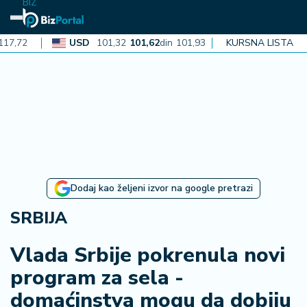
BIZ
USD
101,32
101,62
din
101,93
CAD
KURSNA LISTA
72,30
72,52
d
N
aj
n
o
vi
je
B
Dodaj kao željeni izvor na google pretrazi
i
z
SRBIJA
i
n
Vlada Srbije pokrenula novi
f
program za sela -
o
domaćinstva mogu da dobiju