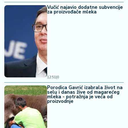
Vučić najavio dodatne subvencije
za proizvođače mleka
12:51
|
0
Porodica Gavrić izabrala život na
selu i danas žive od magarećeg
mleka - potražnja je veća od
proizvodnje