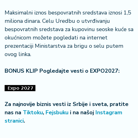
Maksimalni iznos bespovratnih sredstava iznosi 1,5
miliona dinara. Celu Uredbu o utvrđivanju
bespovratnih sredstava za kupovinu seoske kuće sa
okućnicom možete pogledati na internet
prezentaciji Ministarstva za brigu o selu putem
ovog linka.
BONUS KLIP Pogledajte vesti o EXPO2027:
Za najnovije biznis vesti iz Srbije i sveta, pratite
nas na
Tiktoku
,
Fejsbuku
i na našoj
Instagram
stranici
.