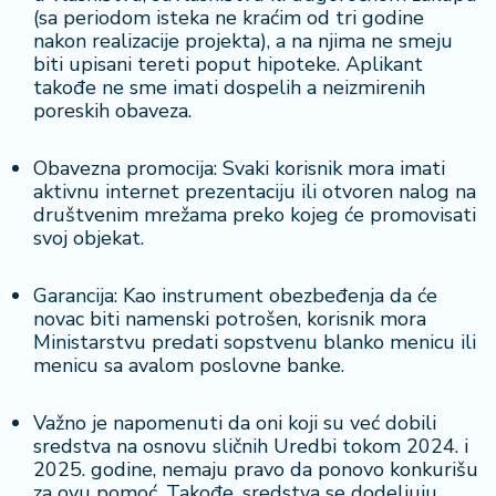
(sa periodom isteka ne kraćim od tri godine
nakon realizacije projekta), a na njima ne smeju
biti upisani tereti poput hipoteke. Aplikant
takođe ne sme imati dospelih a neizmirenih
poreskih obaveza.
Obavezna promocija: Svaki korisnik mora imati
aktivnu internet prezentaciju ili otvoren nalog na
društvenim mrežama preko kojeg će promovisati
svoj objekat.
Garancija: Kao instrument obezbeđenja da će
novac biti namenski potrošen, korisnik mora
Ministarstvu predati sopstvenu blanko menicu ili
menicu sa avalom poslovne banke.
Važno je napomenuti da oni koji su već dobili
sredstva na osnovu sličnih Uredbi tokom 2024. i
2025. godine, nemaju pravo da ponovo konkurišu
za ovu pomoć. Takođe, sredstva se dodeljuju