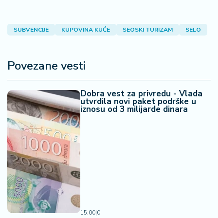
SUBVENCIJE
KUPOVINA KUĆE
SEOSKI TURIZAM
SELO
Povezane vesti
Dobra vest za privredu - Vlada
utvrdila novi paket podrške u
iznosu od 3 milijarde dinara
15:00
|
0