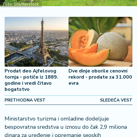
Foto: Shutterstock
2
7
B
iz
L
if
e
s
t
Prodat deo Ajfelovog
Dve dinje oborile cenovni
y
tornja - potiče iz 1889.
rekord - prodate za 31.000
l
godine i vredi čitavo
evra
e
bogatstvo
PRETHODNA VEST
SLEDEĆA VEST
P
o
t
Ministarstvo turizma i omladine dodeljuje
r
bespovratna sredstva u iznosu do čak 2,9 miliona
o
dinara za uređenje i opremanje seoskih