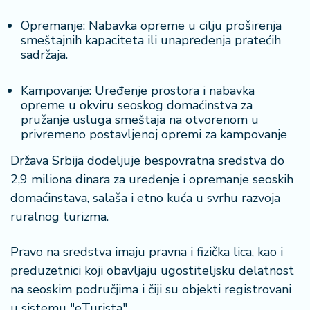
Opremanje: Nabavka opreme u cilju proširenja
smeštajnih kapaciteta ili unapređenja pratećih
sadržaja.
Kampovanje: Uređenje prostora i nabavka
opreme u okviru seoskog domaćinstva za
pružanje usluga smeštaja na otvorenom u
privremeno postavljenoj opremi za kampovanje
Država Srbija dodeljuje bespovratna sredstva do
2,9 miliona dinara za uređenje i opremanje seoskih
domaćinstava, salaša i etno kuća u svrhu razvoja
ruralnog turizma.
Pravo na sredstva imaju pravna i fizička lica, kao i
preduzetnici koji obavljaju ugostiteljsku delatnost
na seoskim područjima i čiji su objekti registrovani
u sistemu "eTurista".