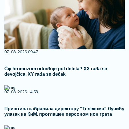
07. 08. 2026 09:47
Čiji hromozom određuje pol deteta? XX rađa se
devojčica, XY rađa se dečak
07. 08. 2026 14:53
Приштина забранила директору "Телекома" Лучићу
улазак на КиМ, проглашен персоном нон грата