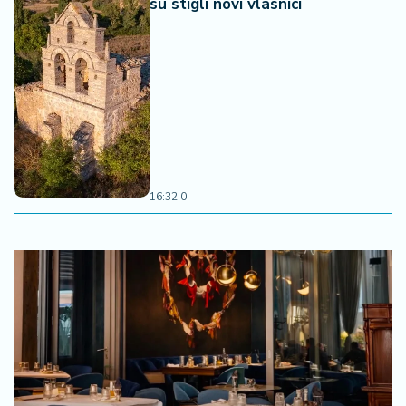
su stigli novi vlasnici
16:32
|
0