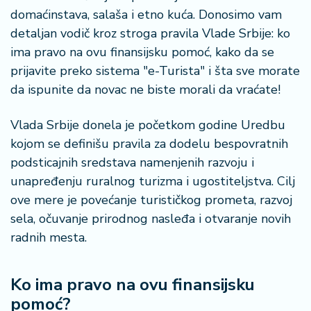
š
domaćinstava, salaša i etno kuća. Donosimo vam
a
č
detaljan vodič kroz stroga pravila Vlade Srbije: ko
ima pravo na ovu finansijsku pomoć, kako da se
N
prijavite preko sistema "e-Turista" i šta sve morate
e
da ispunite da novac ne biste morali da vraćate!
k
r
Vlada Srbije donela je početkom godine Uredbu
e
t
kojom se definišu pravila za dodelu bespovratnih
n
podsticajnih sredstava namenjenih razvoju i
i
unapređenju ruralnog turizma i ugostiteljstva. Cilj
n
ove mere je povećanje turističkog prometa, razvoj
e
sela, očuvanje prirodnog nasleđa i otvaranje novih
radnih mesta.
P
e
n
Ko ima pravo na ovu finansijsku
zi
o
pomoć?