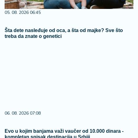
05. 08. 2026 06:45
Šta dete nasleđuje od oca, a šta od majke? Sve što
treba da znate o genetici
06. 08. 2026 07:08
Evo u kojim banjama važi vaučer od 10.000 dinara -
kompletan spisak destinacija u Srbiji