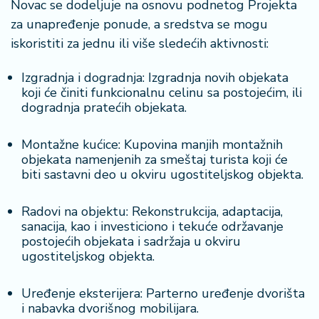
Novac se dodeljuje na osnovu podnetog Projekta
a
za unapređenje ponude, a sredstva se mogu
iskoristiti za jednu ili više sledećih aktivnosti:
Izgradnja i dogradnja: Izgradnja novih objekata
koji će činiti funkcionalnu celinu sa postojećim, ili
dogradnja pratećih objekata.
Montažne kućice: Kupovina manjih montažnih
objekata namenjenih za smeštaj turista koji će
biti sastavni deo u okviru ugostiteljskog objekta.
Radovi na objektu: Rekonstrukcija, adaptacija,
sanacija, kao i investiciono i tekuće održavanje
postojećih objekata i sadržaja u okviru
ugostiteljskog objekta.
Uređenje eksterijera: Parterno uređenje dvorišta
i nabavka dvorišnog mobilijara.