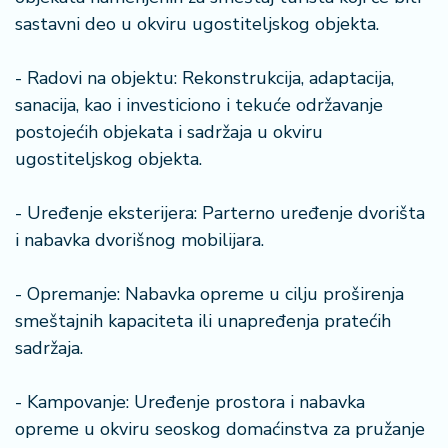
sastavni deo u okviru ugostiteljskog objekta.
- Radovi na objektu: Rekonstrukcija, adaptacija,
sanacija, kao i investiciono i tekuće održavanje
postojećih objekata i sadržaja u okviru
ugostiteljskog objekta.
- Uređenje eksterijera: Parterno uređenje dvorišta
i nabavka dvorišnog mobilijara.
- Opremanje: Nabavka opreme u cilju proširenja
smeštajnih kapaciteta ili unapređenja pratećih
sadržaja.
- Kampovanje: Uređenje prostora i nabavka
opreme u okviru seoskog domaćinstva za pružanje