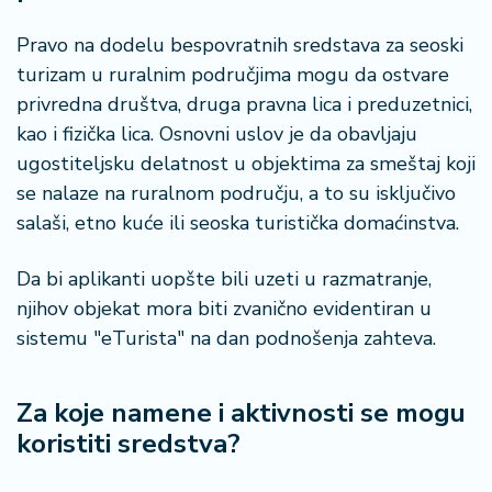
n
i
Pravo na dodelu bespovratnih sredstava za seoski
s
turizam u ruralnim područjima mogu da ostvare
a
privredna društva, druga pravna lica i preduzetnici,
n
i
kao i fizička lica. Osnovni uslov je da obavljaju
ugostiteljsku delatnost u objektima za smeštaj koji
T
se nalaze na ruralnom području, a to su isključivo
u
salaši, etno kuće ili seoska turistička domaćinstva.
ri
z
Da bi aplikanti uopšte bili uzeti u razmatranje,
a
m
njihov objekat mora biti zvanično evidentiran u
sistemu "eTurista" na dan podnošenja zahteva.
K
a
Za koje namene i aktivnosti se mogu
ri
j
koristiti sredstva?
e
r